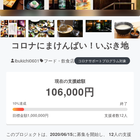
コロナにまけんばい！いぶき地
ibukichi0601
フード・飲食店
コロナサポートプログラム対象
現在の支援総額
106,000
円
終了
10
%達成
目標金額
1,000,000
円
支援者数
12
人
このプロジェクトは、
2020/06/15
に募集を開始し、
12
人の支援