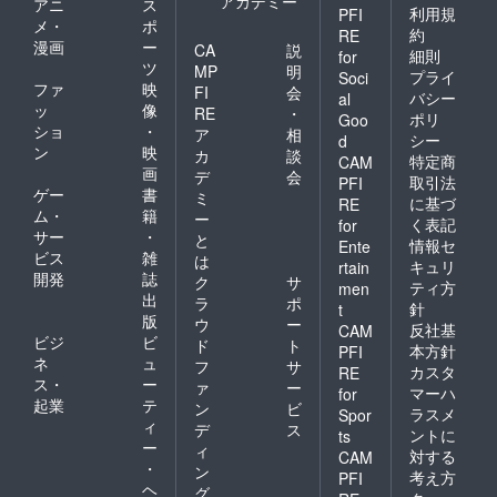
アカデミー
アニ
ス
利用規
PFI
メ・
ポ
約
RE
漫画
ー
CA
説
細則
for
ツ
MP
明
プライ
Soci
ファ
映
FI
会
バシー
al
ッ
像
RE
・
ポリ
Goo
ショ
・
ア
相
シー
d
ン
映
カ
談
特定商
CAM
画
デ
会
取引法
PFI
ゲー
書
ミ
に基づ
RE
ム・
籍
ー
く表記
for
サー
・
と
情報セ
Ente
ビス
雑
は
キュリ
rtain
開発
誌
ク
サ
ティ方
men
出
ラ
ポ
針
t
版
ウ
ー
反社基
CAM
ビジ
ビ
ド
ト
本方針
PFI
ネ
ュ
フ
サ
カスタ
RE
ス・
ー
ァ
ー
マーハ
for
起業
テ
ン
ビ
ラスメ
Spor
ィ
デ
ス
ントに
ts
ー
ィ
対する
CAM
・
ン
考え方
PFI
ヘ
グ