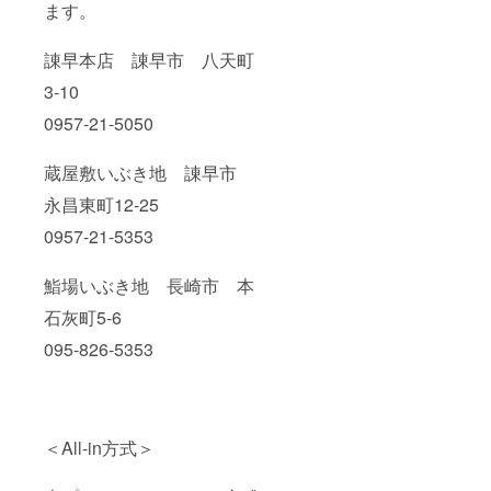
ます。
諌早本店 諌早市 八天町
3-10
0957-21-5050
蔵屋敷いぶき地 諌早市
永昌東町12-25
0957-21-5353
鮨場いぶき地 長崎市 本
石灰町5-6
095-826-5353
＜All-in方式＞