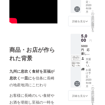
うござ
定：
います
2020
年09
心を込
こ
月
めて感
の
リ
謝いた
タ
ー
しま
ン
詳細を見る
を
す。 リ
選
択
ターン
す
る
は3500
5,0
円割引
券を
00
円
サービ
5000
スしま
商品・お店が作ら
円 応
す。
援して
尚 有
れた背景
いただ
効期
支援
けるお
限：
者：
客様 本
2020年
1人
当にあ
9月〜
お届
九州に息吹く食材を至福が
りがと
2021年
け予
うござ
2月
定：
息吹く一皿に
を信条に長崎
います
2020
年09
心を込
の地産地消にこだわり
こ
月
めて感
の
リ
謝いた
タ
ー
しま
お客様に長崎のいい食材や
ン
詳細を見る
を
す。 リ
選
択
お酒を堪能し至福の一時を
ターン
す
る