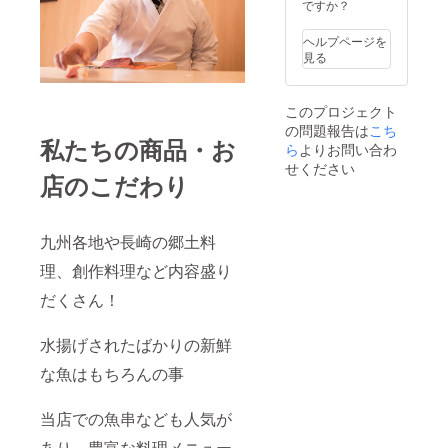
ですか？
ヘルプページを
見る
このプロジェクト
の問題報告は
こち
私たちの商品・お
ら
よりお問い合わ
せください
店のこだわり
九州各地や長崎の郷土料
理、創作料理など内容盛り
だくさん！
水揚げされたばかりの新鮮
な魚はもちろんの事
当店での魚串なども人気が
あり、豊富な料理メニュー