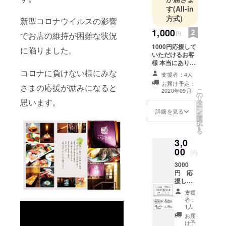
す
(All-in
方式)
新型コロナウイルスの影響
1,000
円
でお店の維持が困難な状況
1000円応援して
に陥りました。
いただけるお客
様 本当にありが
とうございま
コロナに負けない様にみな
支援者：4人
す。 メールにて
お届け予定：
さまの応援が励みになると
お礼と感謝の気
こ
2020年09月
の
持ちをお送りし
リ
思います。
タ
ます。 こちらの
ー
ン
クーポンなどの
詳細を見る
を
選
リターンがあり
択
す
ません
る
3,0
00
円
3000
円 応
援して
いただ
支援
けるお
者：
客様 本
1人
当にあ
お届
りがと
け予