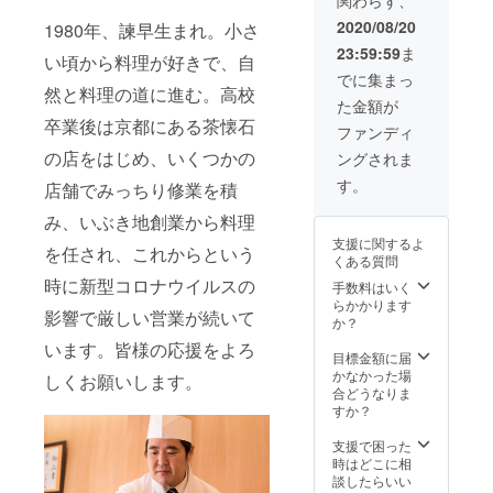
関わらず、
2020/08/20
1980年、諫早生まれ。小さ
23:59:59
ま
い頃から料理が好きで、自
でに集まっ
然と料理の道に進む。高校
た金額が
卒業後は京都にある茶懐石
ファンディ
の店をはじめ、いくつかの
ングされま
す。
店舗でみっちり修業を積
み、いぶき地創業から料理
支援に関するよ
を任され、これからという
くある質問
時に新型コロナウイルスの
手数料はいく
らかかります
影響で厳しい営業が続いて
か？
います。皆様の応援をよろ
目標金額に届
かなかった場
しくお願いします。
合どうなりま
すか？
支援で困った
時はどこに相
談したらいい