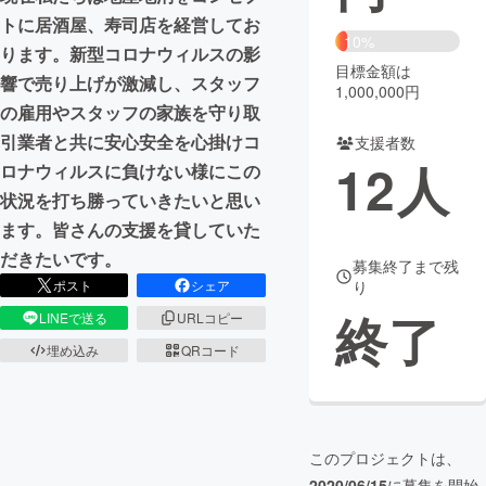
トに居酒屋、寿司店を経営してお
まちづくり・地域活性化
10%
ります。新型コロナウィルスの影
目標金額は
響で売り上げが激減し、スタッフ
1,000,000円
CAMPFIRE for Social Good
CAMPFIRE Creation
の雇用やスタッフの家族を守り取
引業者と共に安心安全を心掛けコ
CAMPFIREふるさと納税
machi-ya
コミュニティ
支援者数
12
人
ロナウィルスに負けない様にこの
状況を打ち勝っていきたいと思い
ます。皆さんの支援を貸していた
だきたいです。
募集終了まで残
ポスト
シェア
り
終了
LINEで送る
URLコピー
埋め込み
QRコード
このプロジェクトは、
2020/06/15
に募集を開始