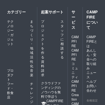
カテゴリー
起案サポート
サ
CAMP
ー
FIRE
テク
ま
プ
ス
ビ
につい
ノロ
ち
ロ
タ
ス
て
ジー
づ
ジ
ッ
・ガ
く
ェ
フ
CAM
CAMP
ジェ
り
ク
に
PFI
FIREと
ット
・
ト
相
RE
は
地
を
談
CAM
あんし
域
作
す
PFI
ん・安
活
る
る
RE
全への
性
資
コ
取り組
化
料
ミュ
み
プロ
音
請
ニ
ニュー
ダク
楽
求
ティ
ス
ト
CAM
ヘルプ
クラウドファ
フー
チ
PFI
お問い
ンディングの
ド・
ャ
RE
合わせ
ノウハウを無
飲食
レ
Crea
料で学ぼう
店
ン
tion
各種規定
CAMPFIRE
ジ
CAM