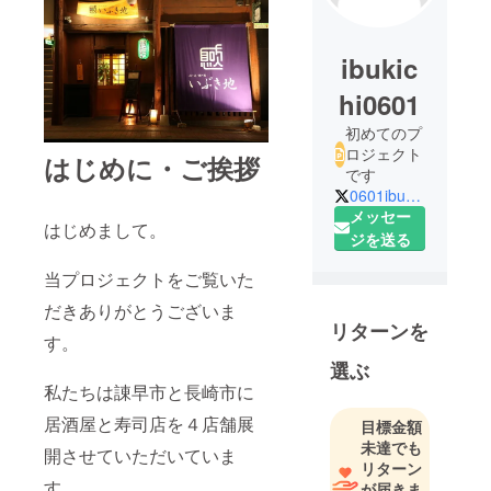
ibukic
hi0601
初めてのプ
ロジェクト
はじめに・ご挨拶
です
0601ibukichi
メッセー
はじめまして。
ジを送る
当プロジェクトをご覧いた
だきありがとうございま
リターンを
す。
選ぶ
私たちは諌早市と長崎市に
居酒屋と寿司店を４店舗展
目標金額
未達でも
開させていただいていま
リターン
す。
が届きま