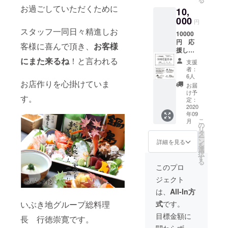
は6000
お過ごしていただくために
10,
円割引
券を
000
円
サービ
スタッフ一同日々精進しお
10000
スしま
円 応
す。
客様に喜んで頂き、
お客様
援して
いただ
にまた来るね
！と言われる
支援
けるお
者：
客様 本
6人
当にあ
お店作りを心掛けていま
お届
りがと
け予
す。
うござ
定：
います
2020
年09
心を込
こ
月
めて感
の
リ
謝いた
タ
ー
しま
ン
詳細を見る
を
す。 リ
選
択
ターン
す
る
は
このプロ
12000
ジェクト
円割引
券を
は、
All-In方
サービ
式
です。
いぶき地グループ総料理
スしま
す。
目標金額に
長 行徳崇寛です。