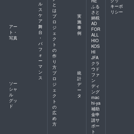
クッ
RE
ル
と
キーポ
ふる
ス
は
リシー
さと
ケ
プ
実
納税
ア
ロ
施
AD
アー
舞
ジ
事
FOR
ト・
台
ェ
例
ALL
写真
・
ク
HIO
パ
ト
KOS
フ
の
HI
ォ
作
JFA
ー
り
クラ
マ
方
ウド
ン
プ
統
ファ
ス
ロ
計
ン
ソー
ジ
デ
ディ
シャ
ェ
ー
ング
ル
ク
タ
mac
グッ
ト
hi-ya
ド
の
補助
広
金申
め
請サ
方
ポー
ト