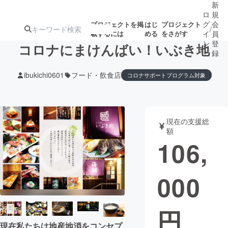
新
ロ
規
グ
会
プロジェクトを掲
はじ
プロジェクト
/
載するには
める
をさがす
イ
員
ン
登
コロナにまけんばい！いぶき地
録
ibukichi0601
フード・飲食店
コロナサポートプログラム対象
人気のプロ
注目のリ
注目の新着プロ
募集終了が近いプ
もうすぐ公開
ジェクト
ターン
ジェクト
ロジェクト
されます
現在の支援総
額
アート・写真
音楽
106,
テクノロジー・ガジェット
ゲーム・サ
000
映像・映画
書籍・雑誌
円
ビジネス・起業
チャレンジ
現在私たちは地産地消をコンセプ