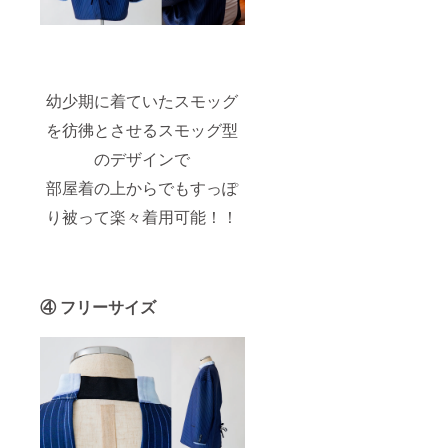
RIMOS
Uのプリ
ントは
その後
当社で
販売す
幼少期に着ていたスモッグ
る可能
性が ご
を彷彿とさせるスモッグ型
ざいま
すの
のデザインで
で、そ
ちらを
部屋着の上からでもすっぽ
ご理解
り被って楽々着用可能！！
頂ける
方のみ
ご支援
お願い
致しま
す。
④ フリーサイズ