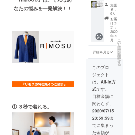
print
支援
RIMOS
なたの悩みを一発解決！！
者：
U」を制
0人
作す
お届
る〜
け予
RIMOS
定：
Uをあな
2020
年09
たがご
こ
月
用意で
の
リ
きる
タ
ー
スーツ
ン
詳細を見る
を
で作り
選
択
ません
す
る
か？？
このプロ
？
ジェクト
RIMOS
Uで作り
は、
All-In方
たい
式
です。
スーツ
（ジャ
目標金額に
ケッ
関わらず、
ト、
① ３秒で着れる。
シャ
2020/07/15
ツ、ネ
23:59:59
ま
クタ
イ） を
でに集まっ
こちら
た金額が
にご郵