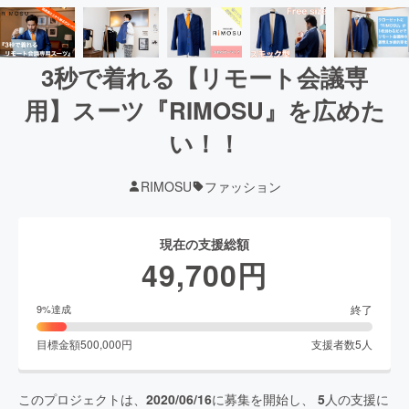
3秒で着れる【リモート会議専
用】スーツ『RIMOSU』を広めた
い！！
RIMOSU
ファッション
現在の支援総額
49,700
円
終了
9
%達成
目標金額
500,000
円
支援者数
5
人
このプロジェクトは、
2020/06/16
に募集を開始し、
5
人の支援に