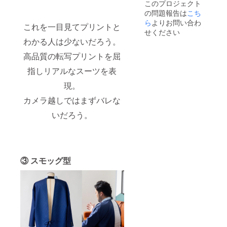
このプロジェクト
RIMOS
の問題報告は
こち
Uを製作
させて
ら
よりお問い合わ
これを一目見てプリントと
いただ
せください
きま
わかる人は少ないだろう。
す。 完
成次
高品質の転写プリントを屈
第、オ
リジナ
指しリアルなスーツを表
ルプリ
現。
ントの
RIMOS
カメラ越しではまずバレな
Uをお送
りさせ
いだろう。
ていた
だきま
す。
（オリ
ジナル
はプリ
③ スモッグ型
ントの
みで型
は現行
のも
の） な
おその
際、製
作した