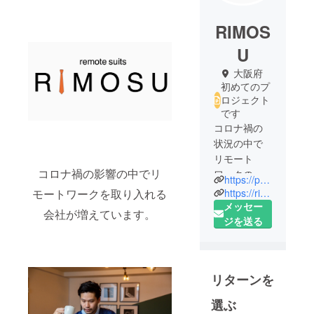
RIMOS
U
大阪府
初めてのプ
ロジェクト
です
コロナ禍の
状況の中で
リモート
コロナ禍の影響の中でリ
ワークの本
https://peraichi.com/landing_pages/view/rimosu
格的な導入
https://rimosu.official.ec/
モートワークを取り入れる
が始まって
メッセー
会社が増えています。
います。
ジを送る
そんな中で
在宅でPC、
スマホのカ
リターンを
メラでリ
モート会議
選ぶ
をされてい