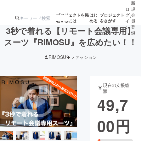
新
ロ
規
グ
会
プロジェクトを掲
はじ
プロジェクト
/
載するには
める
をさがす
イ
員
ン
登
3秒で着れる【リモート会議専用】
録
スーツ『RIMOSU』を広めたい！！
人気のプロ
注目のリ
注目の新着プロ
募集終了が近いプ
もうすぐ公開
RIMOSU
ファッション
ジェクト
ターン
ジェクト
ロジェクト
されます
アート・写真
音楽
現在の支援総
額
49,7
テクノロジー・ガジェット
ゲーム・サ
00
円
映像・映画
書籍・雑誌
ビジネス・起業
チャレンジ