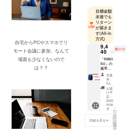
る方も多い
目標金額
かと思いま
未達でも
す。
リターン
しかし部屋
が届きま
着からし
す
(All-in
かっりした
方式)
自宅からPCやスマホでリ
服に着替え
9,4
残り15
モート会議に参加、なんて
るのが面倒
40
円
なあなたに
場面も少なくないので
「RIMO
届けた
SU」の
は？？
超早割
い！！！
り
支援
遊び心を
20％OF
者：
Fで購入
持ってク
5人
可
お届
スッと笑え
能！！
け予
るアイテム
定：
2020
を制作販売
年08
していきま
こ
月
の
リ
す。
タ
ー
ン
詳細を見る
を
選
択
す