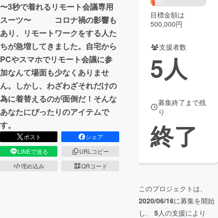
9%
〜3秒で着れるリモート会議専用
目標金額は
まちづくり・地域活性化
スーツ〜 コロナ禍の影響も
500,000円
あり、リモートワークをする人た
ちが急増してきました。自宅から
支援者数
CAMPFIRE for Social Good
CAMPFIRE Creation
5
人
PCやスマホでリモート会議に参
CAMPFIREふるさと納税
machi-ya
コミュニティ
加なんて場面も少なくありませ
ん。しかし、わざわざそれだけの
為に着替えるのが面倒だ！そんな
募集終了まで残
あなたにぴったりのアイテムで
り
終了
す。
ポスト
シェア
LINEで送る
URLコピー
埋め込み
QRコード
このプロジェクトは、
2020/06/16
に募集を開始
し、
5
人の支援により