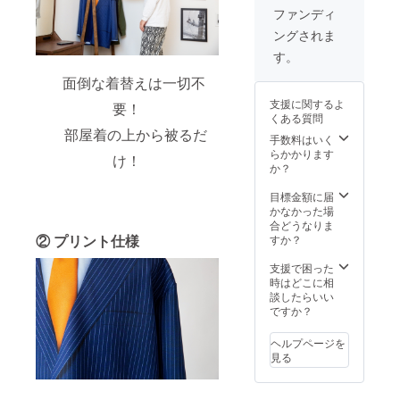
送して
ファンディ
いただ
ングされま
き， そ
のスー
す。
ツをお
預かり
面倒な着替えは一切不
して、
支援に関するよ
要！
グラ
くある質問
フィッ
部屋着の上から被るだ
クデー
手数料はいく
タにさ
らかかります
け！
せてい
か？
ただき
ます。
目標金額に届
データ
かなかった場
に出来
合どうなりま
次第
② プリント仕様
すか？
スーツ
はお返
支援で困った
ししま
時はどこに相
す。 そ
談したらいい
のデー
ですか？
タを元
にあな
ヘルプページを
たのオ
見る
リジナ
ルプリ
ントの