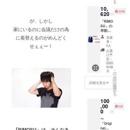
る
W.U.P
10,
残り30
620
円
代表 上浪 亮
が、しかし
「RIMO
〒542-0081
SU」の
家にいるのに会議だけの為
大阪府大阪
早割り
10%OF
市中央区南
に着替えるのがめんどく
支援
Fで購入
者：
船場4-9-6
可
せぇぇー！
0人
順慶町アー
能！！
お届
バンライフ
け予
定：
1002号
2020
年08
営業時間
こ
月
の
AM10:00〜
リ
タ
PM7:00
ー
ン
詳細を見る
を
TEL
選
択
す
080-1482-
る
2195
100
,00
mail
残り3
0
uenami@w-
円
u-p.jp
〜
「Origi
nal
『RIMOSU』は、そんなあ