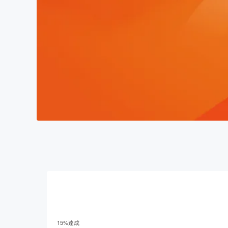
15
%達成