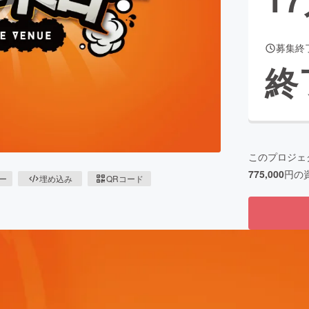
募集終
CAMPFIRE for Social Good
CAMPFIRE Creation
終
CAMPFIREふるさと納税
machi-ya
コミュニティ
このプロジェ
775,000
円の
ピー
埋め込み
QRコード