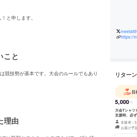
くん！と申します。
meetatt
https:/
いこと
は競技勢が基本です。大会のルールでもあり
リターン
目
5,000
円
大会Tシャツを提供 (サイズ：S / M / L / XL)
支援時、必ず
た理由
支援者：3
お届け予定