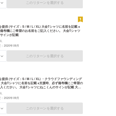
このリターンを選択する
る
 大会Tシャツに名前を記載 ※
考欄にご希望のお名前をご記入ください。 大会Tシャツ
サインが記載
人
：2020年09月
このリターンを選択する
る
) ・クラウドファウンディング
望の
シャツにねこくんのサインが記載 大会
画にエンディングにお名前を記載
人
：2020年09月
このリターンを選択する
る