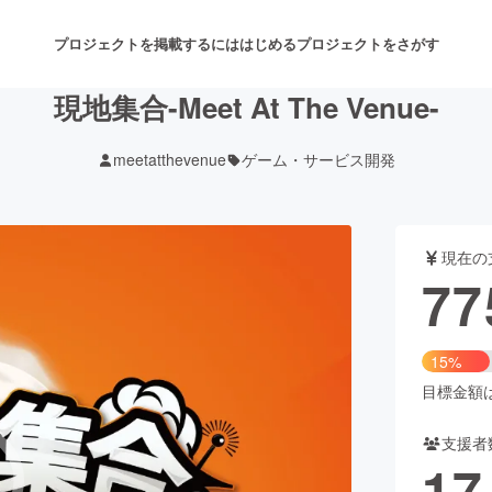
プロジェクトを掲載するには
はじめる
プロジェクトをさがす
現地集合-Meet At The Venue-
meetatthevenue
ゲーム・サービス開発
注目のリターン
注目の新着プロジェクト
募集終了が近いプロジェクト
も
現在の
音楽
舞台・パフォーマンス
77
ゲーム・サービス開発
フード・飲食店
15%
書籍・雑誌出版
アニメ・漫画
目標金額は5
支援者
チャレンジ
ビューティー・ヘルスケ
17