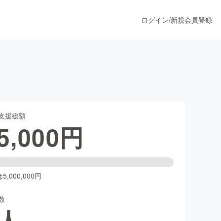
ログイン
/
新規会員登録
うすぐ公開されます
支援総額
プロダクト
5,000
円
ファッション
スポーツ
,000,000円
数
ア
ソーシャルグッド
人