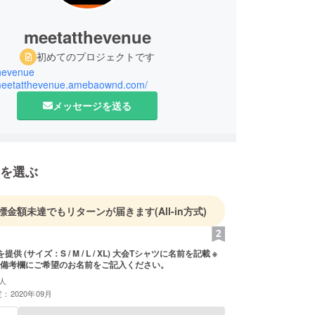
meetatthevenue
初めてのプロジェクトです
hevenue
/meetatthevenue.amebaownd.com/
メッセージを送る
を選ぶ
標金額未達でもリターンが届きます
(All-in方式)
 大会Tシャツに名前を記載 ※
備考欄にご希望のお名前をご記入ください。
人
：2020年09月