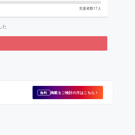
支援者数
17
人
した
掲載をご検討の方はこちら
無料