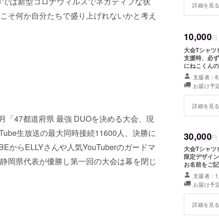
界では新型コロナウィルスでネガティブな状
詳細を見
こそ何か自分たちで盛り上げれないかと考え
10,000
円
大会Tシャツを提供 (サイズ：S / M / L / XL)
支援時、必ず備
にねこくんの
支援者：8
お届け予定
詳細を見
年5月「47都道府県 最強 DUOを決める大会、現
、YouTube生放送の最大同時接続11600人、決勝に
30,000
円
 TRIBEからELLYさんや人気YouTuberのガードマ
大会Tシャツを提供 (サイズ：S / M / L / XL
限定デザイン 大会Tシャツに名前を記載 ※支援時、必ず備考欄にご希
静岡県代表が優勝し第一回の大会は幕を閉じ
お名前をご記入ください。 大会T
ハイライト動
支援者：1
お届け予定
詳細を見