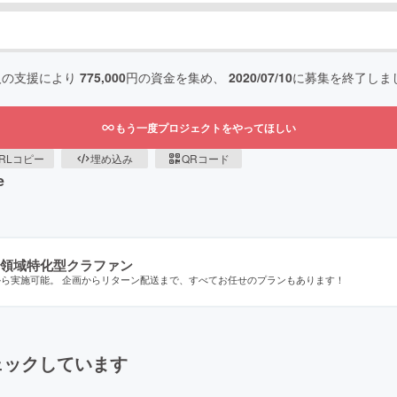
人の支援により
775,000
円の資金を集め、
2020/07/10
に募集を終了しま
もう一度プロジェクトをやってほしい
RLコピー
埋め込み
QRコード
e
領域特化型クラファン
から実施可能。 企画からリターン配送まで、すべてお任せのプランもあります！
ェックしています