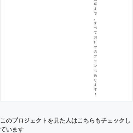
送
ま
で
、
す
べ
て
お
任
せ
の
プ
ラ
ン
も
あ
り
ま
す
！
このプロジェクトを見た人はこちらもチェックし
ています