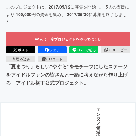
このプロジェクトは、
2017/05/12
に募集を開始し、
5
人の支援に
より
100,000
円の資金を集め、
2017/05/30
に募集を終了しまし
た
もう一度プロジェクトをやってほしい
ポスト
シェア
LINEで送る
URLコピー
埋め込み
QRコード
「夏まつり」らしい“やぐら”をモチーフにしたステージ
をアイドルファンの皆さんと一緒に考えながら作り上げ
る、アイドル横丁公式プロジェクト。
エ
ン
タ
メ
領
域