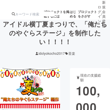
新
ロ
規
グ
会
プロジェクトを掲
はじ
プロジェクト
/
載するには
める
をさがす
イ
員
ン
登
アイドル横丁夏まつりで、「俺たち
録
のやぐらステージ」を制作した
い！！！！
人気のプロ
注目のリ
注目の新着プロ
募集終了が近いプ
もうすぐ公開
ジェクト
ターン
ジェクト
ロジェクト
されます
idolyokocho2017
音楽
アート・写真
音楽
現在の支援総
テクノロジー・ガジェット
ゲーム・サ
額
100,
映像・映画
書籍・雑誌
000
ビジネス・起業
チャレンジ