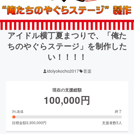
アイドル横丁夏まつりで、「俺た
ちのやぐらステージ」を制作した
い！！！！
idolyokocho2017
音楽
現在の支援総額
100,000
円
終了
3
%達成
目標金額
3,300,000
円
支援者数
5
人