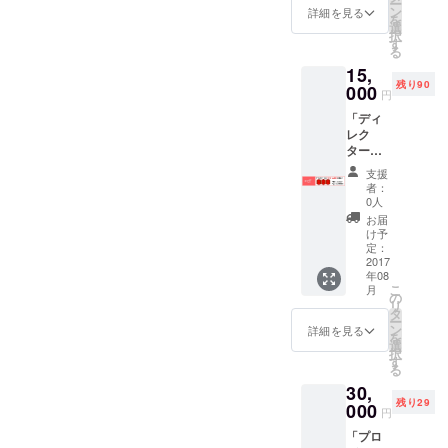
ー
際、ご
ン
詳細を見る
を
入力い
選
択
ただい
す
る
たヲタ
15,
ネーム
残り90
が入り
000
円
ます。
「ディ
※札はイ
レク
ベント
ター
後、支
コー
援者様
支援
ス」 や
宛に発
者：
ぐらス
送、プ
0人
テージ
レゼン
お届
に「ヲ
トいた
け予
タネー
しま
定：
ム提
2017
す。
年08
灯」を
こ
月
掲出！
の
リ
※ご支援
タ
ー
決定の
ン
詳細を見る
を
際、ご
選
択
入力い
す
る
ただい
30,
たヲタ
残り29
ネーム
000
円
が入り
「プロ
ます。