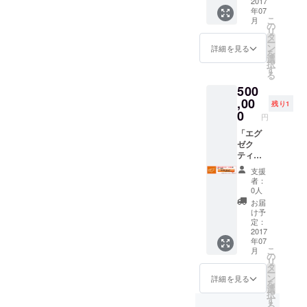
ム利用
2017
きま
年07
権！ ＋
す。 ※
こ
月
ディレ
日程は6
の
リ
クター
月中旬
タ
ー
コース
を予定
ン
詳細を見る
を
の特
してお
選
択
典！ ※
りま
す
る
お連れ
す。詳
500
様ふく
細は別
め計2名
,00
途ご連
残り1
でのご
絡いた
0
円
利用が
しま
可能で
「エグ
す。 ※
す。 ※
ゼク
場所は
キャパ
ティブ
都内を
シティ
プロ
想定し
支援
の問題
デュー
ており
者：
で、時
サー
ます。
0人
間制な
コー
交通費
お届
どにさ
ス」 ご
などは
け予
せてい
希望の
ご自身
定：
ただく
お名前
2017
負担と
年07
場合が
でのス
なりま
こ
月
ござい
テージ
す。
の
リ
ます。
冠表記
タ
ー
ご了承
権！ ＋
ン
詳細を見る
を
くださ
VIPルー
選
択
い。
ムルー
す
る