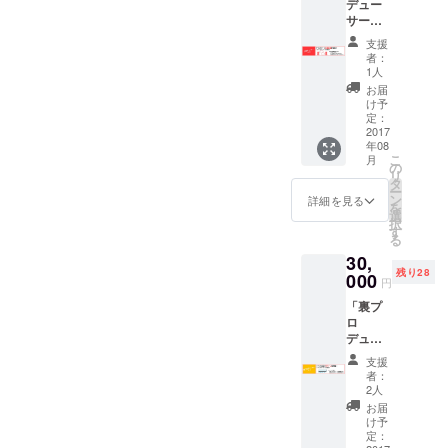
デュー
※提灯は
サー
イベン
コー
ト後、
支援
ス」 や
支援者
者：
ぐらス
様宛に
1人
テージ
発送、
お届
企画会
プレゼ
け予
議参加
ントい
定：
権！ ＋
2017
たしま
年08
ディレ
す。
こ
月
クター
の
リ
コース
タ
ー
の特
ン
詳細を見る
を
典！ 実
選
択
行委員
す
る
会の打
30,
合せに
残り28
ご参加
000
円
いただ
「裏プ
き、や
ロ
ぐらス
デュー
テージ
サー
のデザ
支援
コー
インや
者：
ス」 イ
出演者
2人
ベント
を一緒
お届
当日の
に企画
け予
VIPルー
いただ
定：