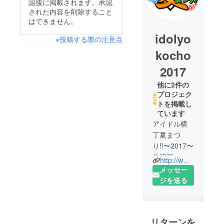
認後に掲載されます。承認
された内容を削除すること
はできません。
idolyo
※投稿する際の注意点
kocho
2017
他に2件の
プロジェク
トを掲載し
ています
アイドル横
丁夏まつ
り!!〜2017〜
公演日：
http://www.idolyokocho.com/summerfes2017/
2017年7月8
メッセー
日(土)／9日
ジを送る
(日)
会場：横浜
赤レンガ
リターンを
パーク