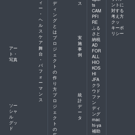
ィ
デ
ス
ントに
ts
ー
ィ
対する
CAM
・
ン
考え方
PFI
ヘ
グ
クッ
RE
ル
と
キーポ
ふる
ス
は
リシー
さと
ケ
プ
実
納税
ア
ロ
施
AD
アー
舞
ジ
事
FOR
ト・
台
ェ
例
ALL
写真
・
ク
HIO
パ
ト
KOS
フ
の
HI
ォ
作
JFA
ー
り
クラ
マ
方
ウド
ン
プ
統
ファ
ス
ロ
計
ン
ソー
ジ
デ
ディ
シャ
ェ
ー
ング
ル
ク
タ
mac
グッ
ト
hi-ya
ド
の
補助
広