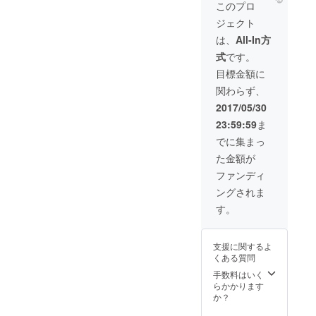
※Wi-Fi
ム利用
このプロ
完備と
権！ 前
ジェクト
なりま
代未
す。
聞？！
は、
All-In方
個人名
式
です。
でやぐ
らス
目標金額に
テージ
関わらず、
に協賛
できま
2017/05/30
す！ あ
23:59:59
ま
なたの
名前が
でに集まっ
ステー
た金額が
ジ名に
入りま
ファンディ
す。 ※
ングされま
入れさ
せてい
す。
ただく
お名前
につい
支援に関するよ
ては、
くある質問
第三者
の権利
手数料はいく
に抵触
らかかります
しな
か？
い、公