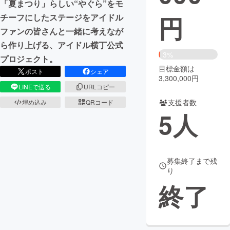
「夏まつり」らしい“やぐら”をモ
円
チーフにしたステージをアイドル
まちづくり・地域活性化
ファンの皆さんと一緒に考えなが
ら作り上げる、アイドル横丁公式
CAMPFIRE for Social Good
CAMPFIRE Creation
3%
プロジェクト。
CAMPFIREふるさと納税
machi-ya
コミュニティ
目標金額は
ポスト
シェア
3,300,000円
LINEで送る
URLコピー
支援者数
埋め込み
QRコード
5
人
募集終了まで残
り
終了