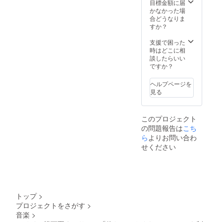
序良俗
目標金額に届
に反し
かなかった場
ない、
合どうなりま
その
すか？
他、実
行委員
支援で困った
会が不
時はどこに相
適切で
談したらいい
ないと
ですか？
判断す
るもの
ヘルプページを
に限り
見る
ます。
※表記に
ついて
このプロジェクト
は別
の問題報告は
こち
途、支
援者様
ら
よりお問い合わ
とご連
せください
絡をと
らせて
いただ
く可能
性がご
ざいま
トップ
>
す。
プロジェクトをさがす
>
音楽
>