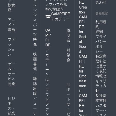
RE
合わせ
ノウハウを無
飲食
レ
Crea
料で学ぼう
店
ン
tion
各種規定
CAMPFIRE
ジ
CAM
アカデミー
アニ
ス
利用規
PFI
メ・
ポ
約
RE
漫画
ー
CA
説
細則
for
ツ
MP
明
プライ
Soci
ファ
映
FI
会
バシー
al
ッ
像
RE
・
ポリ
Goo
ショ
・
ア
相
シー
d
ン
映
カ
談
特定商
CAM
画
デ
会
取引法
PFI
ゲー
書
ミ
に基づ
RE
ム・
籍
ー
く表記
for
サー
・
と
情報セ
Ente
ビス
雑
は
キュリ
rtain
開発
誌
ク
サ
ティ方
men
出
ラ
ポ
針
t
版
ウ
ー
反社基
CAM
ビジ
ビ
ド
ト
本方針
PFI
ネ
ュ
フ
サ
カスタ
RE
ス・
ー
ァ
ー
マーハ
for
起業
テ
ン
ビ
ラスメ
Spor