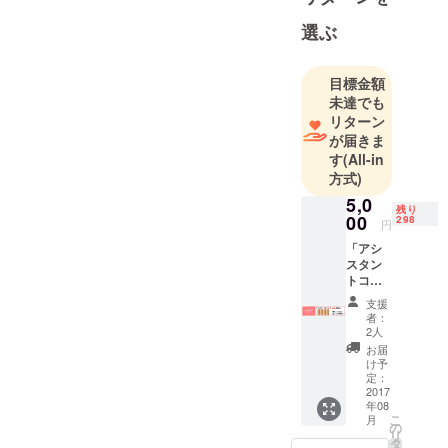
開場／開演
選ぶ
(予定)
7月8日(土)…
目標金額
開場9:00／
未達でも
開演10:00
リターン
7月9日(日)…
が届きま
開場9:00／
す
(All-in
方式)
5,0
残り
00
298
円
「アシ
スタン
トコー
ス」 や
支援
ぐらス
者：
テージ
2人
に「ヲ
お届
タネー
け予
ム札」
定：
を掲
2017
年08
出！ ご
こ
月
支援決
の
リ
定の
タ