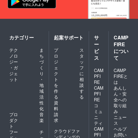
カテゴリー
起案サポート
サ
CAMP
ー
FIRE
テク
ま
プ
ス
ビ
につい
ノロ
ち
ロ
タ
ス
て
ジー
づ
ジ
ッ
・ガ
く
ェ
フ
CAM
CAMP
ジェ
り
ク
に
PFI
FIREと
ット
・
ト
相
RE
は
地
を
談
CAM
あんし
域
作
す
PFI
ん・安
活
る
る
RE
全への
性
資
コ
取り組
化
料
ミュ
み
プロ
音
請
ニ
ニュー
ダク
楽
求
ティ
ス
ト
CAM
ヘルプ
クラウドファ
フー
チ
PFI
お問い
ンディングの
ド・
ャ