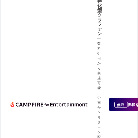
特
化
型
ク
ラ
フ
ァ
ン
手
数
料
0
円
か
ら
実
施
可
能
。
企
画
掲載
無料
か
ら
リ
タ
ー
ン
配