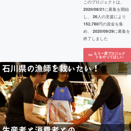
このプロジェクトは、
2020/08/21
に募集を開始
し、
26
人の支援により
152,780
円の資金を集
め、
2020/09/29
に募集を
終了しました
もう一度プロジェク
トをやってほしい