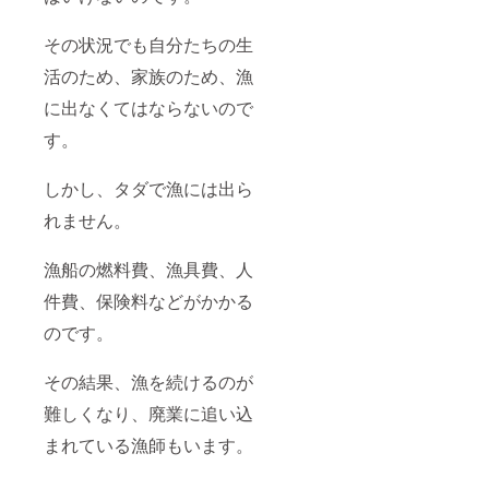
購入
させて
後、返
いただ
品また
きま
その状況でも自分たちの生
は現金
す。 ※
との交
活のため、家族のため、漁
天候に
換など
より牡
に出なくてはならないので
お断り
蠣の水
してお
揚げ量
す。
りま
が少な
す。 ・
くお届
ご購入
けでき
しかし、タダで漁には出ら
者様以
ない場
外へ譲
合、店
れません。
渡され
舗より
てもご
ご連絡
利用い
漁船の燃料費、漁具費、人
させて
ただけ
いただ
件費、保険料などがかかる
ます。
きま
す。
のです。
その結果、漁を続けるのが
難しくなり、廃業に追い込
まれている漁師もいます。