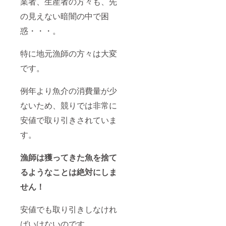
業者、生産者の方々も、先
10月1日
す。 ・
てもご
～12
～2021
お食事
利用い
時）】
の見えない暗闇の中で困
年3月31
券に対
ただけ
【12時
日とな
して釣
ます。
～14
惑・・・。
りま
銭は出
時】
す。 ・
ませ
【14時
購入
ん。予
～16
特に地元漁師の方々は大変
後、返
めご了
時】
品また
承くだ
です。
【16時
は現金
さい。
～18
との交
※端数は
時】
例年より魚介の消費量が少
換など
現金ま
【18時
お断り
たはク
～20
ないため、競りでは非常に
してお
レジッ
時】
りま
トカー
【18時
安値で取り引きされていま
す。 ・
ドにて
～21
ご購入
お支払
時】
す。
者様以
い可能
【19時
外へ譲
です。
～21
渡され
・有効
漁師は獲ってきた魚を捨て
時】 ※
てもご
期限は
お届け
利用い
2020年
るようなことは絶対にしま
希望日
ただけ
10月1日
時に添
せん！
ます。
～2021
えない
年3月31
場合
日とな
は、店
安値でも取り引きしなけれ
りま
舗より
す。 ・
ご連絡
ばいけないのです。