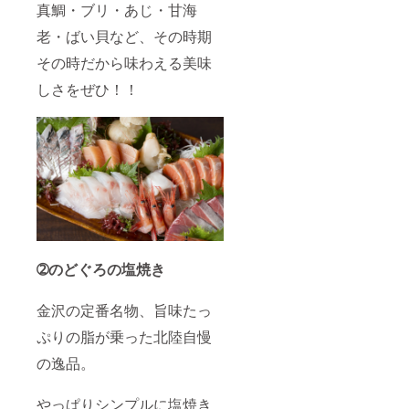
真鯛・ブリ・あじ・甘海
老・ばい貝など、その時期
その時だから味わえる美味
しさをぜひ！！
➁のどぐろの塩焼き
金沢の定番名物、旨味たっ
ぷりの脂が乗った北陸自慢
の逸品。
やっぱりシンプルに塩焼き