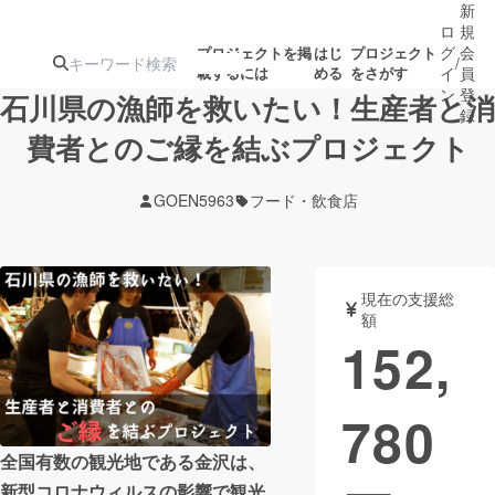
新
ロ
規
グ
会
プロジェクトを掲
はじ
プロジェクト
/
載するには
める
をさがす
イ
員
ン
登
石川県の漁師を救いたい！生産者と消
録
費者とのご縁を結ぶプロジェクト
人気のプロ
注目のリ
注目の新着プロ
募集終了が近いプ
もうすぐ公開
GOEN5963
フード・飲食店
ジェクト
ターン
ジェクト
ロジェクト
されます
アート・写真
音楽
現在の支援総
額
152,
テクノロジー・ガジェット
ゲーム・サ
780
映像・映画
書籍・雑誌
全国有数の観光地である金沢は、
ビジネス・起業
チャレンジ
新型コロナウィルスの影響で観光