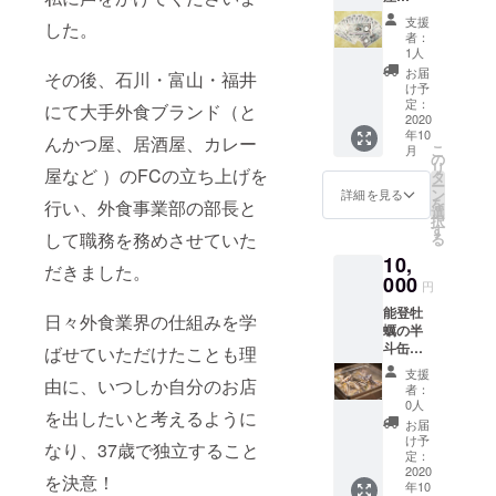
GOEN
ぎゅっ
は、必
支援
した。
』、姉
と閉じ
ず事前
者：
妹店
込めた
にご予
1人
『加能
逸品で
約をお
お届
その後、石川・富山・福井
漁菜
す。お
願い申
け予
SHION
刺身で
定：
し上げ
にて大手外食ブランド（と
』にて
2020
お召し
ます。
年10
ご利用
上がり
んかつ屋、居酒屋、カレー
※他のお
こ
月
いただ
いただ
の
客様の
リ
けるお
屋など ）のFCの立ち上げを
けま
タ
ご予約
ー
食事券
す。
ン
の都合
詳細を見る
を
行い、外食事業部の部長と
【12,00
【ご利
選
によ
択
0円分】
用時に
す
り、希
して職務を務めさせていた
る
です。
おける
望日に
10,
2,000円
注意事
お席を
だきました。
分お得
000
項】 ※
ご用意
円
にお食
送料込
出来な
能登牡
事いた
み
い場合
日々外食業界の仕組みを学
蠣の半
だけま
（クー
もござ
斗缶
す。
ばせていただけたことも理
ル便）
いま
（約40
【ご利
となり
す。 ・
支援
～50
由に、いつしか自分のお店
用時に
ます。
休業
者：
個）を
おける
※お届け
0人
日・休
を出したいと考えるように
ご用意
注意事
希望日
業中の
お届
いたし
項】 ・
（10月
け予
店舗で
なり、37歳で独立すること
ます。
額面
定：
12日以
はご利
能登半
2020
1,000円
降）、
用いた
を決意！
年10
島の自
分を12
時間帯
だけま