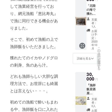
れた魚
真はイ
ご用意
～20
SHION
「北陸
して漁業経営を行ってお
介の昆
メージ
出来な
時】
』にて
の海で
布締め
です。
い場合
【18時
ご利用
り、網元漁船『恵比寿丸』
獲れた
セット
【ご利
もござ
～21
いただ
魚介の
◆ 内容
用時に
いま
時】
支援
けま
で漁に同行できる機会があ
昆布締
は車だ
おける
す。 ・
者：
【19時
す。 ・
めセッ
い、上
注意事
1人
休業
りました。
～21
お食事
ト」＋
さわ
項】 ※
日・休
お届
時】 ※
券に対
「能登
ら、甘
送料込
け予
業中の
お届け
して釣
牡蠣の
えび、
定：
み
そこで、初めて漁船の上で
店舗で
希望日
銭は出
半斗缶
2020
天然ひ
（クー
はご利
時に添
ませ
年10
（約40
漁師飯をいただきました。
らめ、
ル便）
用いた
えない
ん。予
こ
月
～50
真たら
の
となり
だけま
場合
めご了
リ
個）」
となり
タ
ます。
せん。
は、店
承くだ
ー
獲れたてのイカやノドグロ
＋「奥
ます。
ン
※お届け
詳細を見る
※新型コ
舗より
さい。
を
能登輪
昆布の
選
希望日
ロナウ
ご連絡
※端数は
択
の刺身、魚のあら汁。
島の干
旨味を
す
（10月
イルス
させて
現金ま
る
物セッ
素材に
12日以
の影響
いただ
たはク
30,
ト」を
ぎゅっ
降）、
により
きま
どれも漁師らしい大胆な調
レジッ
ご用意
000
と閉じ
時間帯
休業が
円
す。
トカー
いたし
込めた
を備考
理方法で、お世辞にも綺麗
続く場
ドにて
『漁師
ます。
逸品で
欄にご
合もご
お支払
飯居酒
◆北陸
す。お
とは言えない・・・。
記載願
ざいま
い可能
屋
の海で
刺身で
いま
すの
です。
GOEN
獲れた
お召し
す。な
で、ご
支援
・有効
』、姉
初めての漁船で酔いもまわ
魚介の
上がり
お、お
者：
利用店
期限は
妹店
昆布締
いただ
0人
届け時
舗の営
2020年
る中、漁師飯を口に入れた
『加能
めセッ
けま
間帯は
お届
業状況
10月1日