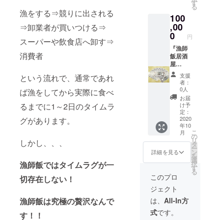
0円分】
・お手
す
（約40
けま
お届け
※端数は
る
です。
元に届
～50
す。ご
漁をする⇒競りに出される
希望日
現金ま
100
10,000
き次第
個）◆
自宅で
時に添
たはク
円分お
,00
ご利用
⇒卸業者が買いつける⇒
能登半
のお食
えない
レジッ
得にお
いただ
0
島の自
事や
場合
円
トカー
食事い
スーパーや飲食店へ卸す⇒
けま
然豊か
BBQな
は、店
ドにて
ただけ
『漁師
す。 ・
な環境
どでぜ
舗より
お支払
消費者
ます。
飯居酒
ご利用
で育っ
ひどう
ご連絡
い可能
【ご利
屋
の際
た、ミ
ぞ。※写
させて
です。
用時に
GOEN
は、必
ネラル
真はイ
いただ
支援
・有効
という流れで、通常であれ
おける
』、姉
ず事前
たっぷ
メージ
者：
きま
期限は
注意事
妹店
にご予
りで癖
0人
です。
ば漁をしてから実際に食べ
す。 ※
2020年
項】 ・
『加能
約をお
のない
【ご利
お届
天候に
10月1日
額面
漁菜
願い申
濃厚な
け予
るまでに1～2日のタイムラ
用時に
より牡
～2021
1,000円
SHION
し上げ
定：
味が魅
おける
蠣の水
年3月31
分を60
』にて
2020
グがあります。
ます。
力的な
注意事
揚げ量
日とな
年10
枚送ら
ご利用
※他のお
地元産
項】 ※
が少な
りま
こ
月
せてい
いただ
客様の
の
の牡蠣
送料込
くお届
す。 ・
リ
しかし、、、
ただき
けるお
ご予約
タ
です。
み
けでき
購入
ー
ます。
食事券
の都合
ン
焼きや
詳細を見る
（クー
ない場
後、返
を
・お手
【120,0
によ
選
蒸しで
ル便）
合、店
品また
択
漁師飯ではタイムラグが一
元に届
00円
り、希
す
お召し
となり
舗より
は現金
る
き次第
分】で
望日に
上がり
このプロ
ます。
ご連絡
切存在しない！
との交
ご利用
す。
お席を
いただ
※お届け
させて
換など
ジェクト
いただ
20,000
ご用意
けま
希望日
いただ
お断り
けま
円分お
出来な
す。ご
は、
All-In方
漁師飯は究極の贅沢なんで
（10月
きま
してお
す。 ・
得にお
い場合
自宅で
12日以
す。
りま
式
です。
ご利用
食事い
もござ
す！！
のお食
降）、
す。 ・