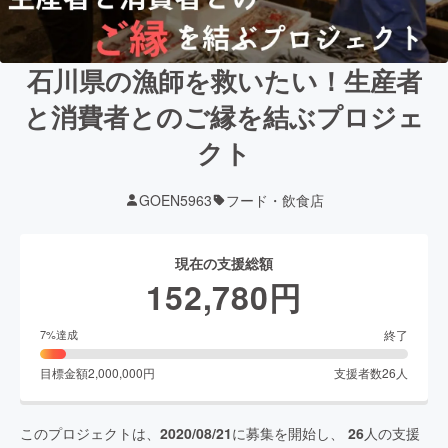
石川県の漁師を救いたい！生産者
と消費者とのご縁を結ぶプロジェ
クト
GOEN5963
フード・飲食店
現在の支援総額
152,780
円
終了
7
%達成
目標金額
2,000,000
円
支援者数
26
人
このプロジェクトは、
2020/08/21
に募集を開始し、
26
人の支援