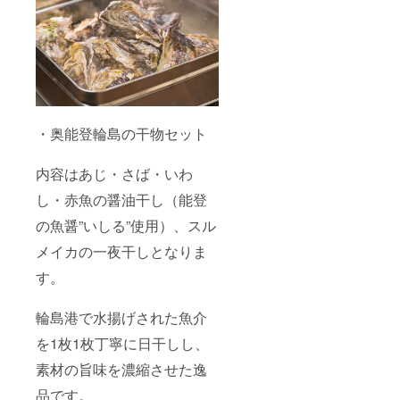
・奥能登輪島の干物セット
内容はあじ・さば・いわ
し・赤魚の醤油干し（能登
の魚醤”いしる”使用）、スル
メイカの一夜干しとなりま
す。
輪島港で水揚げされた魚介
を1枚1枚丁寧に日干しし、
素材の旨味を濃縮させた逸
品です。