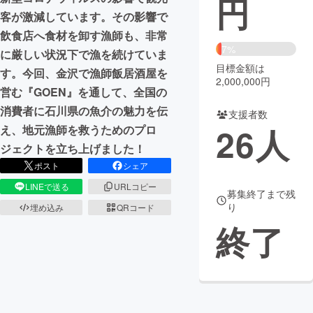
円
客が激減しています。その影響で
まちづくり・地域活性化
飲食店へ食材を卸す漁師も、非常
7%
に厳しい状況下で漁を続けていま
目標金額は
CAMPFIRE for Social Good
CAMPFIRE Creation
す。今回、金沢で漁師飯居酒屋を
2,000,000円
CAMPFIREふるさと納税
machi-ya
コミュニティ
営む『GOEN』を通して、全国の
消費者に石川県の魚介の魅力を伝
支援者数
26
人
え、地元漁師を救うためのプロ
ジェクトを立ち上げました！
ポスト
シェア
LINEで送る
URLコピー
募集終了まで残
り
埋め込み
QRコード
終了