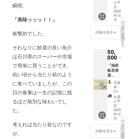
漁菜
ト◆ 内
す。 ◆
け予
下記7つ
をご確
瞬間、
～2021
SHION
容は車
定：
能登牡
の時間
認お願
年3月31
』にて
2020
だい、
蠣の半
帯から1
いいた
日とな
年10
ご利用
上さわ
斗缶
つご選
しま
「美味ッッッ！！」
こ
りま
月
いただ
ら、甘
の
（約40
択くだ
す。 ・
リ
す。 ・
けるお
えび、
タ
～50
さい。
『漁師
ー
購入
食事券
天然ひ
ン
個）◆
詳細を見る
衝撃的でした。
【午前
飯居酒
を
後、返
【36,00
らめ、
選
能登半
中（8時
屋
択
品また
0円分】
真たら
す
島の自
～12
GOEN
る
は現金
です。
となり
それなりに鮮度の良い魚介
然豊か
時）】
』、姉
との交
50,
6,000円
ます。
な環境
【12時
妹店
換など
は石川県のスーパーや市場
分お得
000
昆布の
で育っ
～14
円
『加能
お断り
にお食
旨味を
た、ミ
時】
漁菜
してお
で簡単に買うことができ、
『漁師
事いた
素材に
ネラル
【14時
SHION
りま
飯居酒
だけま
ぎゅっ
たっぷ
～16
』にて
幼い頃から当たり前のよう
す。 ・
屋
す。
と閉じ
りで癖
時】
ご利用
ご購入
GOEN
【ご利
込めた
のない
【16時
支援
に食べていましたが、この
いただ
者様以
』、姉
用時に
逸品で
濃厚な
者：
～18
けま
外へ譲
妹店
おける
す。お
0人
日の食事は一生の記憶に残
味が魅
時】
す。 ・
渡され
『加能
注意事
刺身で
力的な
お届
【18時
お食事
てもご
漁菜
項】 ・
るほど格別な味わいでし
お召し
け予
地元産
～20
券に対
利用い
SHION
額面
定：
上がり
の牡蠣
時】
して釣
ただけ
た。
』にて
2020
1,000円
いただ
です。
【18時
銭は出
ます。
年10
ご利用
分を36
けま
焼きや
～21
ませ
こ
月
いただ
枚送ら
の
す。 ◆
蒸しで
時】
ん。予
リ
考えれば当たり前なのです
けるお
せてい
タ
能登牡
お召し
【19時
めご了
ー
食事券
ただき
ン
蠣の半
詳細を見る
上がり
～21
が、
承くだ
を
【60,00
ます。
選
斗缶
いただ
時】 ※
さい。
択