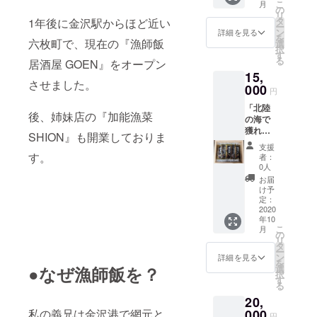
こ
月
然豊か
枚送ら
の
を備考
せん。
リ
な環境
せてい
タ
欄にご
1年後に金沢駅からほど近い
※新型コ
ー
で育っ
ただき
ン
記載願
詳細を見る
ロナウ
を
た、ミ
六枚町で、現在の『漁師飯
ます。
選
いま
イルス
択
ネラル
・お手
す
す。な
の影響
る
居酒屋 GOEN』をオープン
たっぷ
元に届
お、お
により
15,
りで癖
き次第
届け時
休業が
させました。
のない
000
ご利用
間帯は
続く場
円
濃厚な
いただ
下記7つ
合もご
「北陸
味が魅
けま
の時間
ざいま
後、姉妹店の『加能漁菜
の海で
力的な
す。 ・
帯から1
すの
獲れた
地元産
ご利用
つご選
SHION』も開業しておりま
で、ご
魚介の
の牡蠣
の際
択くだ
利用店
支援
昆布締
です。
は、必
す。
さい。
者：
舗の営
めセッ
焼きや
ず事前
0人
【午前
業状況
ト」＋
蒸しで
にご予
中（8時
お届
をご確
「能登
お召し
約をお
け予
～12
認お願
牡蠣の
上がり
定：
願い申
時）】
いいた
半斗缶
2020
いただ
し上げ
【12時
しま
年10
（約40
けま
ます。
～14
す。 ・
こ
月
～50
す。ご
の
※他のお
時】
『漁師
リ
個）」
自宅で
タ
客様の
【14時
飯居酒
ー
をご用
のお食
ン
ご予約
詳細を見る
～16
屋
を
意いた
事や
選
●なぜ漁師飯を？
の都合
時】
GOEN
択
しま
BBQな
す
によ
【16時
』、姉
る
す。 ◆
どでぜ
り、希
～18
妹店
20,
北陸の
ひどう
望日に
時】
『加能
海で獲
000
私の義兄は金沢港で網元と
ぞ。※写
お席を
【18時
円
漁菜