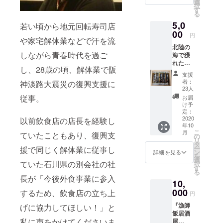
選
択
円分】
す
る
です。
5,0
1,000円
若い頃から地元回転寿司店
分お得
00
円
や家宅解体業などで汗を流
にお食
北陸の
事いた
しながら青春時代を過ご
海で獲
だけま
れた魚
す。
し、28歳の頃、解体業で阪
介の昆
【ご利
支援
布締め
用時に
者：
神淡路大震災の復興支援に
セット
おける
23人
をご用
注意事
従事。
お届
意いた
項】 ・
け予
しま
額面
定：
す。内
2020
1,000円
以前飲食店の店長を経験し
年10
容は車
分を6枚
こ
月
ていたこともあり、復興支
だい、
送らせ
の
リ
上さわ
ていた
タ
ー
援で同じく解体業に従事し
ら、甘
だきま
ン
詳細を見る
を
えび、
す。 ・
選
ていた石川県の別会社の社
択
天然ひ
お手元
す
る
らめ、
に届き
長が「今後外食事業に参入
10,
真たら
次第ご
となり
000
利用い
するため、飲食店の立ち上
円
ます。
ただけ
『漁師
昆布の
げに協力してほしい！」と
ます。
飯居酒
旨味を
・ご利
私に声をかけてくださいま
屋
素材に
用の際