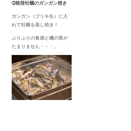
➁能登牡蠣のガンガン焼き
ガンガン（ブリキ缶）に入
れて牡蠣を蒸し焼き！
ぷりぷりの食感と磯の香が
たまりません・・・。