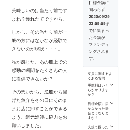
の際
ただけ
いま
事や
目標金額に
時間帯
ご購入
は、必
ます。
す。 ・
BBQな
を備考
者様以
関わらず、
美味しいのは当たり前です
ず事前
【ご利
休業
どでぜ
欄にご
外へ譲
にご予
用時に
日・休
ひどう
2020/09/29
記載願
渡され
よね？獲れたてですから。
約をお
おける
業中の
ぞ。※写
いま
てもご
23:59:59
ま
願い申
注意事
店舗で
真はイ
す。な
利用い
し上げ
項】 ・
はご利
メージ
でに集まっ
お、お
しかし、その当たり前が一
ただけ
ます。
額面
用いた
です。
届け時
ます。
た金額が
※他のお
1,000円
だけま
◆奥能
間帯は
般の方にはなかなか経験で
客様の
分を120
せん。
登輪島
ファンディ
下記7つ
ご予約
枚送ら
※新型コ
きないのが現状・・・。
の干物
の時間
ングされま
の都合
せてい
ロナウ
セット
帯から1
によ
ただき
イルス
◆ 内容
す。
つご選
り、希
ます。
私が感じた、あの船上での
の影響
はあ
択くだ
望日に
・お手
により
じ・さ
さい。
感動の瞬間をたくさんの人
お席を
元に届
休業が
ば・い
【午前
支援に関するよ
ご用意
き次第
続く場
わし・
中（8時
に提供できないか？
くある質問
出来な
ご利用
合もご
赤魚の
～12
い場合
いただ
ざいま
手数料はいく
醤油干
時）】
もござ
けま
すの
らかかります
し（能
【12時
その想いから、漁船から揚
いま
す。 ・
で、ご
か？
登の魚
～14
す。 ・
ご利用
利用店
醤”いし
げた魚介をその日にそのま
時】
休業
の際
舗の営
目標金額に届
る”使
【14時
日・休
は、必
まお店に卸すことができる
業状況
かなかった場
用）、
～16
業中の
ず事前
をご確
合どうなりま
スルメ
時】
よう、網元漁師に協力をお
店舗で
にご予
認お願
すか？
イカの
【16時
はご利
約をお
いいた
一夜干
～18
願いしました。
用いた
願い申
しま
支援で困った
しとな
時】