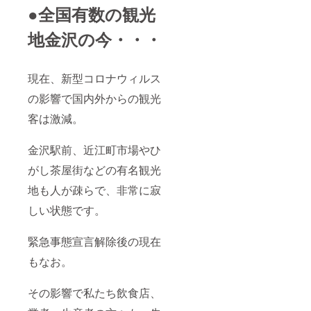
漁菜
により
トカー
送料込
ない場
●全国有数の観光
SHION
休業が
ドにて
み
合、店
』にて
続く場
お支払
（クー
舗より
地金沢の今・・・
ご利用
合もご
い可能
ル便）
ご連絡
いただ
ざいま
です。
となり
させて
けま
すの
・有効
ます。
いただ
す。 ・
で、ご
期限は
※お届け
きま
現在、新型コロナウィルス
お食事
利用店
2020年
希望日
す。
券に対
舗の営
10月1日
（10月
の影響で国内外からの観光
して釣
業状況
～2021
12日以
銭は出
をご確
年3月31
降）、
客は激減。
ませ
認お願
日とな
時間帯
ん。予
いいた
りま
を備考
めご了
しま
す。 ・
金沢駅前、近江町市場やひ
欄にご
承くだ
す。 ・
購入
記載願
さい。
『漁師
がし茶屋街などの有名観光
後、返
いま
※端数は
飯居酒
品また
す。な
地も人が疎らで、非常に寂
現金ま
屋
は現金
お、お
たはク
GOEN
との交
届け時
しい状態です。
レジッ
』、姉
換など
間帯は
トカー
妹店
お断り
下記7つ
ドにて
『加能
してお
の時間
緊急事態宣言解除後の現在
お支払
漁菜
りま
帯から1
い可能
SHION
す。 ・
つご選
もなお。
です。
』にて
ご購入
択くだ
・有効
ご利用
者様以
さい。
期限は
いただ
その影響で私たち飲食店、
外へ譲
【午前
2020年
けま
渡され
中（8時