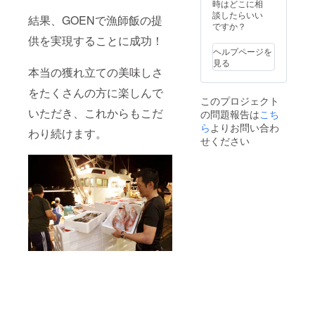
だけま
し上げ
す。 ・
時はどこに相
りま
【18時
せん。
ます。
『漁師
談したらいい
す。輪
～20
結果、GOENで漁師飯の提
※新型コ
※他のお
飯居酒
ですか？
島港で
時】
ロナウ
客様の
屋
水揚げ
供を実現することに成功！
【18時
イルス
ご予約
GOEN
された
～21
ヘルプページを
の影響
の都合
』、姉
魚介を1
時】
見る
により
によ
妹店
本当の獲れ立ての美味しさ
枚1枚丁
【19時
休業が
り、希
『加能
寧に日
～21
をたくさんの方に楽しんで
続く場
望日に
漁菜
干し
時】 ※
このプロジェクト
合もご
お席を
SHION
し、素
お届け
いただき、これからもこだ
の問題報告は
こち
ざいま
ご用意
』にて
材の旨
希望日
すの
出来な
ら
よりお問い合わ
ご利用
味を濃
時に添
わり続けます。
で、ご
い場合
いただ
縮させ
せください
えない
利用店
もござ
けま
た逸品
場合
舗の営
いま
す。 ・
です。
は、店
業状況
す。 ・
お食事
ご飯の
舗より
をご確
休業
券に対
おか
ご連絡
認お願
日・休
して釣
ず、お
させて
いいた
業中の
銭は出
酒の肴
いただ
しま
店舗で
ませ
にも
きま
す。 ・
はご利
ん。予
ぴった
す。 ※
『漁師
用いた
めご了
りで
天候に
飯居酒
だけま
承くだ
す。
より牡
屋
せん。
さい。
【ご利
蠣の水
GOEN
※新型コ
※端数は
用時に
揚げ量
』、姉
ロナウ
現金ま
おける
が少な
妹店
イルス
たはク
注意事
くお届
『加能
の影響
レジッ
項】 ※
けでき