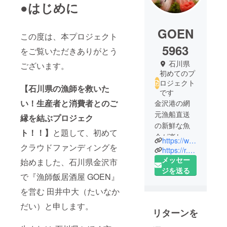
●はじめに
GOEN
この度は、本プロジェクト
5963
をご覧いただきありがとう
石川県
ございます。
初めてのプ
ロジェクト
【石川県の漁師を救いた
です
い！生産者と消費者とのご
金沢港の網
元漁船直送
縁を結ぶプロジェク
の新鮮な魚
ト！！】
と題して、初めて
介が楽しめ
https://www.goen-kanazawa.com/
クラウドファンディングを
る『漁師飯
https://r.gnavi.co.jp/fa47mx8m0000/
居酒屋
メッセー
始めました、石川県金沢市
GOEN』、
ジを送る
で『漁師飯居酒屋 GOEN』
『加能漁菜
を営む 田井中大（たいなか
SHION』を
営んでおり
だい）と申します。
リターンを
ます。独自
のルートで