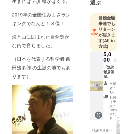
生まれは 石川県かほく市。
選ぶ
仕入れる新
鮮な魚介を
2019年の全国住みよさラン
目標金額
使った漁師
キングでなんと１３位！！
未達でも
飯を思う存
リターン
分、お楽し
が届きま
海と山に囲まれた自然豊か
みいただけ
す
(All-in
な街で育ちました。
ます。その
方式)
日の朝に獲
5,0
（日本を代表する哲学者 西
れた魚をそ
00
円
の日のうち
田幾多郎 の生誕の地でもあ
『漁師
にお店に提
飯居酒
ります）
屋
供するの
GOEN
支援
で、鮮度に
』、姉
者：
妹店
は自信があ
1人
『加能
お届
ります！県
漁菜
け予
内外、たく
SHION
定：
』にて
2020
さんのお客
年10
ご利用
様にご愛顧
こ
月
いただ
の
リ
いただいて
けるお
タ
ー
食事券
ン
詳細を見る
おります。
を
【6,000