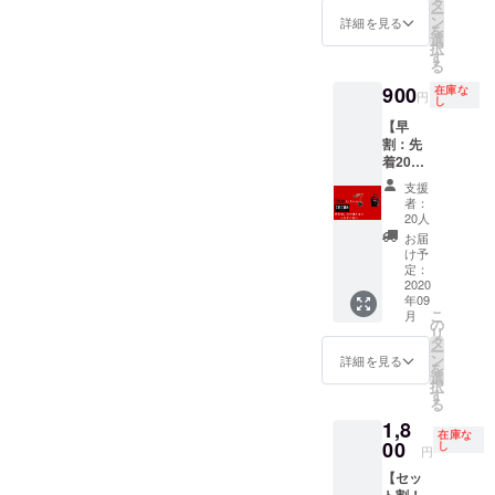
タ
ー
ン
詳細を見る
を
選
択
す
る
900
在庫な
円
し
【早
割：先
着20名
様限
支援
定】 エ
者：
コバッ
20人
ク
お届
CECOB
け予
（セコ
定：
ビー）
2020
年09
こ
月
の
リ
タ
ー
ン
詳細を見る
を
選
択
す
る
1,8
在庫な
00
し
円
【セッ