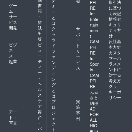
デ
会
取引法
PFI
ゲー
書
ミ
に基づ
RE
ム・
籍
ー
く表記
for
サー
・
と
情報セ
Ente
ビス
雑
は
キュリ
rtain
開発
誌
ク
サ
ティ方
men
出
ラ
ポ
針
t
版
ウ
ー
反社基
CAM
ビジ
ビ
ド
ト
本方針
PFI
ネ
ュ
フ
サ
カスタ
RE
ス・
ー
ァ
ー
マーハ
for
起業
テ
ン
ビ
ラスメ
Spor
ィ
デ
ス
ントに
ts
ー
ィ
対する
CAM
・
ン
考え方
PFI
ヘ
グ
クッ
RE
ル
と
キーポ
ふる
ス
は
リシー
さと
ケ
プ
実
納税
ア
ロ
施
AD
アー
舞
ジ
事
FOR
ト・
台
ェ
例
ALL
写真
・
ク
HIO
パ
ト
KOS