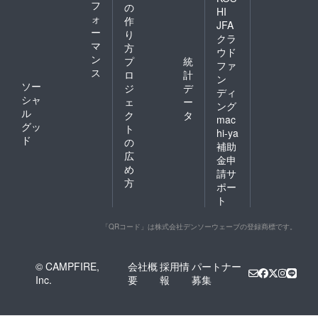
フ
の
HI
ォ
作
JFA
ー
り
クラ
マ
方
ウド
ン
プ
統
ファ
ス
ロ
計
ン
ソー
ジ
デ
ディ
シャ
ェ
ー
ング
ル
ク
タ
mac
グッ
ト
hi-ya
ド
の
補助
広
金申
め
請サ
方
ポー
ト
「QRコード」は株式会社デンソーウェーブの登録商標です。
© CAMPFIRE,
会社概
採用情
パートナー
Inc.
要
報
募集