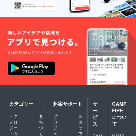
カテゴリー
起案サポート
サ
CAMP
ー
FIRE
テク
ま
プ
ス
ビ
につい
ノロ
ち
ロ
タ
ス
て
ジー
づ
ジ
ッ
・ガ
く
ェ
フ
CAM
CAMP