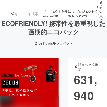
新
ロ
規
グ
会
プロジェクトを掲
はじ
プロジェクト
/
載するには
める
をさがす
イ
員
ン
登
ECOFRIENDLY! 携帯性を最重視した
録
画期的エコバック
人気のプロ
注目のリ
注目の新着プロ
募集終了が近いプ
もうすぐ公開
Ice Fungs
プロダクト
ジェクト
ターン
ジェクト
ロジェクト
されます
アート・写真
音楽
現在の支援総
額
631,
テクノロジー・ガジェット
ゲーム・サ
940
映像・映画
書籍・雑誌
ビジネス・起業
チャレンジ