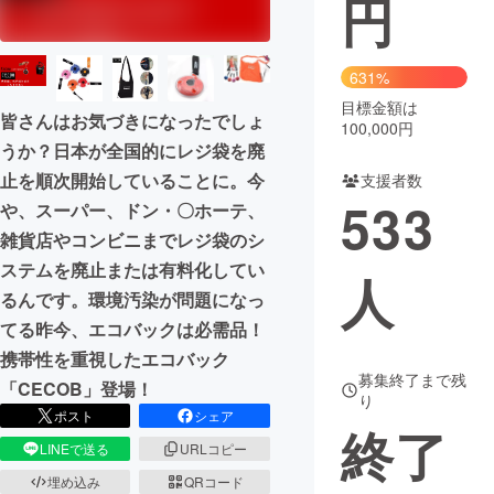
円
まちづくり・地域活性化
631%
目標金額は
CAMPFIRE for Social Good
CAMPFIRE Creation
皆さんはお気づきになったでしょ
100,000円
CAMPFIREふるさと納税
machi-ya
コミュニティ
うか？日本が全国的にレジ袋を廃
止を順次開始していることに。今
支援者数
533
や、スーパー、ドン・〇ホーテ、
雑貨店やコンビニまでレジ袋のシ
ステムを廃止または有料化してい
人
るんです。環境汚染が問題になっ
てる昨今、エコバックは必需品！
携帯性を重視したエコバック
募集終了まで残
「CECOB」登場！
り
ポスト
シェア
終了
LINEで送る
URLコピー
埋め込み
QRコード