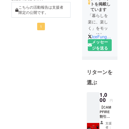
ん。
トを掲載し
こちらの活動報告は支援者
ています
限定の公開です。
「暮らしを
楽に、楽し
1
く」をモッ
トーにして
IceFungs_Off
います！
メッセー
クラウド
ジを送る
ファンディ
ング終了後
もBASE、
リターンを
Amazonで商
品を販売い
選ぶ
たします。
インスタグ
1,0
ラム、ツ
00
円
イッターの
【CAM
方もチェッ
PFIRE
クよろしく
割引価
格】 エ
お願いいた
支援
コバッ
者：