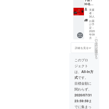
ト割！
30名様
限定】
支援
エコ
者：
バック
30人
CECOB
お届
（セコ
け予
ビー）
定：
✖︎ 2
2020
年09
点
こ
月
の
リ
タ
ー
ン
詳細を見る
を
選
択
す
る
このプロ
ジェクト
は、
All-In方
式
です。
目標金額に
関わらず、
2020/07/31
23:59:59
ま
でに集まっ