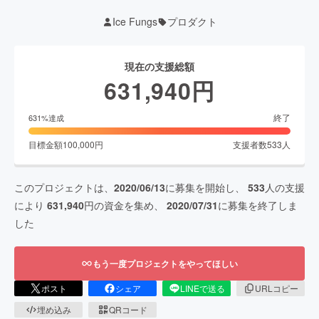
Ice Fungs
プロダクト
現在の支援総額
631,940
円
終了
631
%達成
目標金額
100,000
円
支援者数
533
人
このプロジェクトは、
2020/06/13
に募集を開始し、
533
人の支援
により
631,940
円の資金を集め、
2020/07/31
に募集を終了しま
した
もう一度プロジェクトをやってほしい
ポスト
シェア
LINEで送る
URLコピー
埋め込み
QRコード