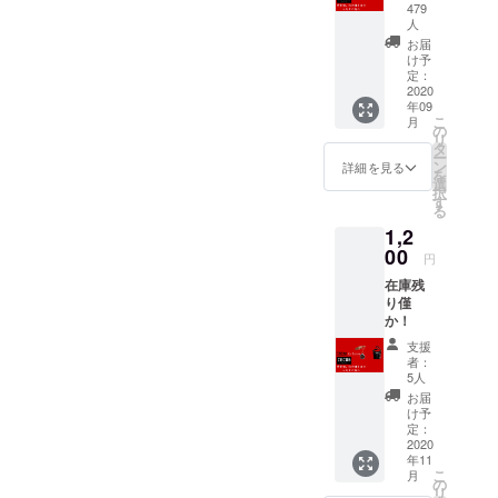
します。
ク
479
CECOB
Twitter→@Ic
人
（セコ
お届
eFungs_Off
ビー）
け予
インスタグ
定：
2020
ラム
年09
こ
→icefungs_o
月
の
リ
fficial
タ
ー
ン
詳細を見る
インスタグ
を
選
択
ラムフォロ
す
る
ワー500人突
1,2
破！！！あ
00
円
りがとうご
在庫残
ざいます！
り僅
か！
支援
者：
5人
お届
け予
定：
2020
年11
こ
月
の
リ