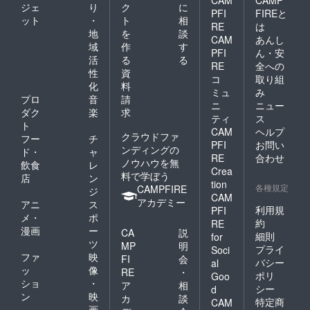
ジェ
り
ク
に
PFI
FIREと
ット
・
ト
相
RE
は
地
を
談
CAM
あんし
域
作
す
PFI
ん・安
活
る
る
RE
全への
性
資
コ
取り組
化
料
ミュ
み
プロ
音
請
ニ
ニュー
ダク
楽
求
ティ
ス
ト
CAM
ヘルプ
クラウドファ
フー
チ
PFI
お問い
ンディングの
ド・
ャ
RE
合わせ
ノウハウを無
飲食
レ
Crea
料で学ぼう
店
ン
tion
各種規定
CAMPFIRE
ジ
CAM
アカデミー
アニ
ス
利用規
PFI
メ・
ポ
約
RE
漫画
ー
CA
説
細則
for
ツ
MP
明
プライ
Soci
ファ
映
FI
会
バシー
al
ッ
像
RE
・
ポリ
Goo
ショ
・
ア
相
シー
d
ン
映
カ
談
特定商
CAM
画