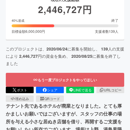
2,446,727
円
終了
40
%達成
目標金額
6,000,000
円
支援者数
139
人
このプロジェクトは、
2020/06/24
に募集を開始し、
139
人の支援
により
2,446,727
円の資金を集め、
2020/08/25
に募集を終了し
ました
もう一度プロジェクトをやってほしい
ポスト
シェア
LINEで送る
URLコピー
埋め込み
QRコード
テナント先であるホテルが廃業となりました。とても厚
かましいお願いではございますが、スタッフの仕事の場
所を与える小さな居ぬき店舗を借り、再開するご支援を
お願いしたい所存でございます。場所は上野、湯島界隈