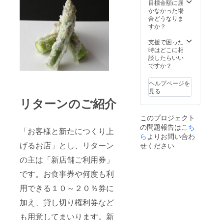
目標金額に届
かなかった場
合どうなりま
すか？
支援で困った
時はどこに相
談したらいい
ですか？
ヘルプページを
見る
リターンのご紹介
このプロジェクト
の問題報告は
こち
「お客様と新たにつくり上
ら
よりお問い合わ
げるお店」とし、リターン
せください
の主は「新店舗ご利用券」
です。お食事券や何度も利
用できる１０～２０％券に
加え、貸し切り権利券など
も用意してまいります。新