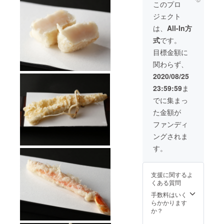
意でご
このプロ
来店は
ジェクト
１５名
様まで
は、
All-In方
可能。
式
です。
飲み放
題は2.5
目標金額に
時間制
関わらず、
です。
１回限
2020/08/25
り。●画
23:59:59
ま
像は現
店舗の
でに集まっ
内観で
た金額が
す。 有
効期
ファンディ
限：
ングされま
2020年
9月〜
す。
2021年
2月末
支援に関するよ
くある質問
手数料はいく
らかかります
か？