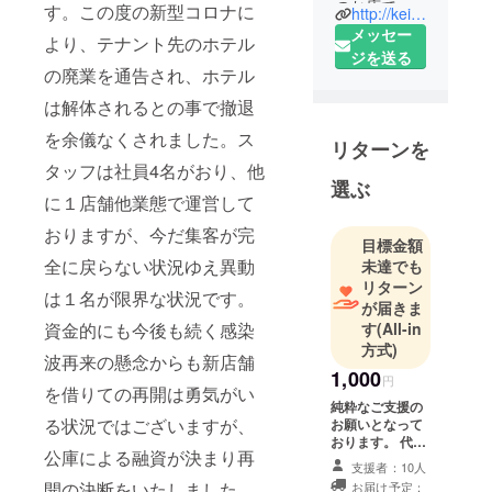
のお店で
す。この度の新型コロナに
http://kei-planning.com
す。２０１
メッセー
より、テナント先のホテル
１年に開店
ジを送る
の廃業を通告され、ホテル
し「本格天
ぷらをリー
は解体されるとの事で撤退
ズナブル
を余儀なくされました。ス
リターンを
に」をモッ
タッフは社員4名がおり、他
トーに日々
選ぶ
奮闘してお
に１店舗他業態で運営して
ります。場
おりますが、今だ集客が完
目標金額
所は「不忍
全に戻らない状況ゆえ異動
未達でも
の池」の前
リターン
にあります
は１名が限界な状況です。
が届きま
「ホテル
資金的にも今後も続く感染
す
(All-in
パークサイ
方式)
波再来の懸念からも新店舗
ド」の中に
1,000
円
を借りての再開は勇気がい
ございま
純粋なご支援の
す。
る状況ではございますが、
お願いとなって
おります。 代表
公庫による融資が決まり再
よりお礼のメッ
支援者：10人
セージを送らせ
開の決断をいたしました。
お届け予定：