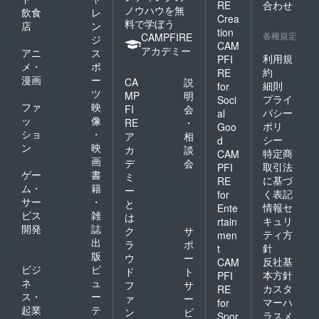
RE
合わせ
ノウハウを無
飲食
レ
Crea
料で学ぼう
店
ン
tion
各種規定
CAMPFIRE
ジ
CAM
アカデミー
アニ
ス
利用規
PFI
メ・
ポ
約
RE
漫画
ー
CA
説
細則
for
ツ
MP
明
プライ
Soci
ファ
映
FI
会
バシー
al
ッ
像
RE
・
ポリ
Goo
ショ
・
ア
相
シー
d
ン
映
カ
談
特定商
CAM
画
デ
会
取引法
PFI
ゲー
書
ミ
に基づ
RE
ム・
籍
ー
く表記
for
サー
・
と
情報セ
Ente
ビス
雑
は
キュリ
rtain
開発
誌
ク
サ
ティ方
men
出
ラ
ポ
針
t
版
ウ
ー
反社基
CAM
ビジ
ビ
ド
ト
本方針
PFI
ネ
ュ
フ
サ
カスタ
RE
ス・
ー
ァ
ー
マーハ
for
起業
テ
ン
ビ
ラスメ
Spor