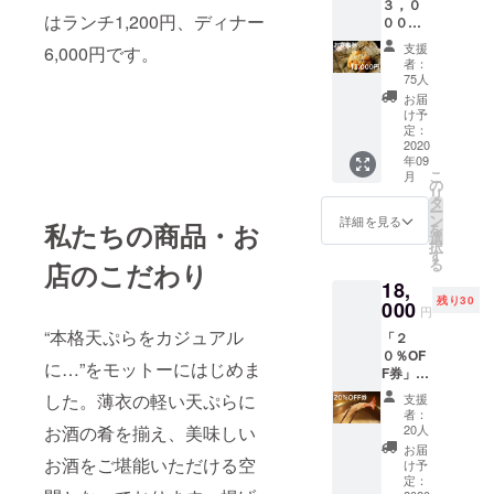
３，０
限：
はランチ1,200円、ディナー
００円
2020年
券」の
9月〜
支援
6,000円です。
提供。
2021年
者：
お会計
2月末
75人
より引
お届
かせて
け予
いただ
定：
きま
2020
年09
す。 お
こ
月
つりは
の
リ
お返し
タ
ー
できま
ン
詳細を見る
私たちの商品・お
を
せんの
選
択
でご了
す
る
店のこだわり
承くだ
18,
さいま
残り30
せ。 有
000
円
効期
“本格天ぷらをカジュアル
「２
限：
０％OF
2020年
に…”をモットーにはじめま
F券」の
9月〜
提供。
2021年
した。薄衣の軽い天ぷらに
支援
何度で
2月末
者：
もご利
お酒の肴を揃え、美味しい
20人
用可能
お届
です。
お酒をご堪能いただける空
け予
割引き
定：