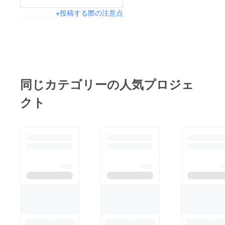
ざいません。居ぬき物
※投稿する際の注意点
件をこれから手直しし
再スタート致します。
オープン日が決まりま
したら再度報告させて
頂きます。尚、リター
ン品の有効期限はオー
同じカテゴリーの人気プロジェ
プン月から６ヶ月に変
クト
更させて頂きます。そ
れでは、暑い日が続き
ますがお体ご自愛くだ
さいませ。天ぷら こ
ろも菅谷