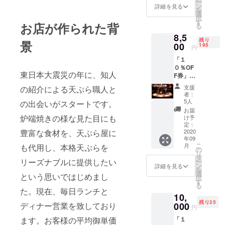
ー
プして
ン
詳細を見る
を
いる感
選
択
覚でご
す
お店が作られた背
る
利用く
8,5
ださ
残り
景
い。他
00
195
円
の方へ
「１
の譲渡
０％OF
や貸し
東日本大震災の年に、知人
F券」の
出しは
提供。
ご遠慮
支援
の紹介による天ぷら職人と
何度で
くださ
者：
もご利
い。●画
5人
の出会いがスタートです。
用可能
像はイ
お届
です。
メージ
炉端焼きの様な見た目にも
け予
割引き
です。
定：
豊富な食材を、天ぷら屋に
上限金
2020
有効期
年09
額5,000
限：
こ
月
も代用し、本格天ぷらを
円／１
2020年
の
リ
回。他
9月〜
タ
リーズナブルに提供したい
ー
の方へ
2021年
ン
詳細を見る
を
の譲渡
2月末
選
という思いではじめまし
択
や貸し
す
る
出しは
た。現在、毎日ランチと
10,
ご遠慮
残り25
くださ
ディナー営業を致しており
000
円
い。 有
ます。お客様の平均御単価
「１
効期