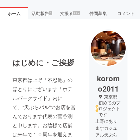
活動報告
支援者
仲間募集
コメント
ホーム
5
99+
はじめに・ご挨拶
korom
東京都は上野「不忍池」の
o2011
ほとりにございます「ホテ
東京都
ルパークサイド」内に
初めてのプ
て、“天ぷらバル”のお店を営
ロジェクト
です
んでおります代表の菅谷潤
上野にあり
と申します。お陰様で店舗
ますカジュ
は来年で１０周年を迎えま
アル天ぷら