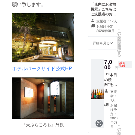
願い致します。
「店内にお名前
掲示」こちらは
ご支援者のお名
前を掲示させて
支援者：17人
いただきます。
お届け予定：
併せてお礼の
こ
2020年09月
の
メールを送らせ
リ
タ
ていただきま
ー
ン
す。 ※ご支援
詳細を見る
を
選
時、必ず備考欄
択
す
にご希望のお名
る
前をご記入くだ
7,0
さい。
残り
00
149
ホテルパークサイド公式HP
円
「“本日
の焼
酎”をお
1人様１
支援
杯毎回
者：
ご用意
1人
する
お届
券」の
け予
提供。
定：
おすす
2020
年09
め焼酎
『天ぷらころも』外観
こ
月
をボト
の
リ
ルキー
タ