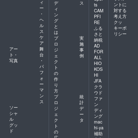
ィ
デ
ス
ントに
ts
ー
ィ
対する
CAM
・
ン
考え方
PFI
ヘ
グ
クッ
RE
ル
と
キーポ
ふる
ス
は
リシー
さと
ケ
プ
実
納税
ア
ロ
施
AD
アー
舞
ジ
事
FOR
ト・
台
ェ
例
ALL
写真
・
ク
HIO
パ
ト
KOS
フ
の
HI
ォ
作
JFA
ー
り
クラ
マ
方
ウド
ン
プ
統
ファ
ス
ロ
計
ン
ソー
ジ
デ
ディ
シャ
ェ
ー
ング
ル
ク
タ
mac
グッ
ト
hi-ya
ド
の
補助
広