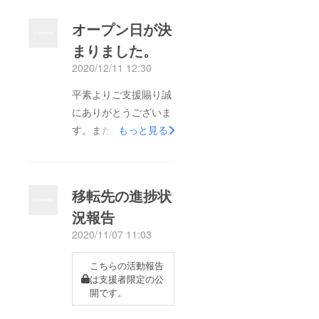
オープン日が決
まりました。
2020/12/11 12:30
平素よりご支援賜り誠
にありがとうございま
す。また、コロナ禍に
もっと見る
おきまして皆様のご心
労を心よりお察し申し
上げます。大変お待た
移転先の進捗状
せいたしました、よう
況報告
やくですがオープンに
2020/11/07 11:03
日時が決まりました。
１２月１８日（金）１
こちらの活動報告
７時よりオープンさせ
は支援者限定の公
て頂きます。このよう
開です。
な状況下ですので、ご