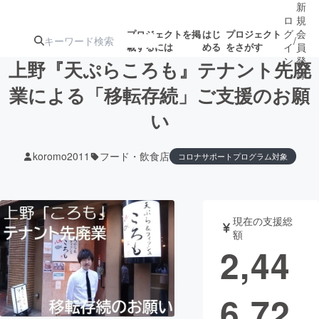
新
ロ
規
グ
会
プロジェクトを掲
はじ
プロジェクト
/
載するには
める
をさがす
イ
員
ン
登
上野『天ぷらころも』テナント先廃
録
業による「移転存続」ご支援のお願
い
人気のプロ
注目のリ
注目の新着プロ
募集終了が近いプ
もうすぐ公開
ジェクト
ターン
ジェクト
ロジェクト
されます
koromo2011
フード・飲食店
コロナサポートプログラム対象
アート・写真
音楽
現在の支援総
テクノロジー・ガジェット
ゲーム・サ
額
2,44
映像・映画
書籍・雑誌
6,72
ビジネス・起業
チャレンジ