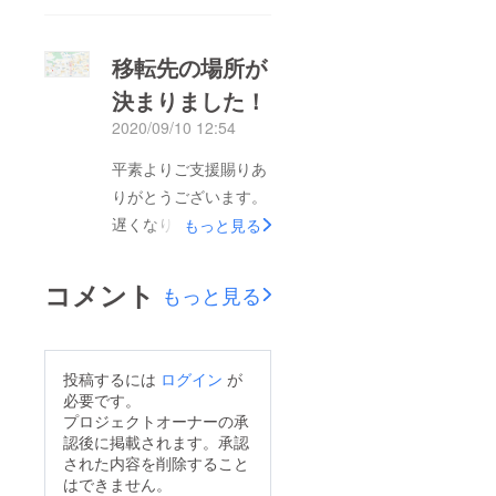
来店は分散されると思
われますが、お越しい
移転先の場所が
ただける際はご予約い
ただけると幸いです。
決まりました！
それでは、寒さが厳し
2020/09/10 12:54
くなって参りましたの
平素よりご支援賜りあ
でお体にお気をつけく
りがとうございます。
ださいませ。お会いで
遅くなりましたが移転
もっと見る
きる日を楽しみにして
先の物件が決まりまし
おります。スタッフ一
たので報告をさせて頂
同『天ぷら ころも
コメント
もっと見る
きます。１５坪程の小
second season』文京
さい店舗です。※上記
区湯島２－３３－６湯
マップ赤マーク湯島天
島三田ビル１階℡
投稿するには
ログイン
が
神入り口付近の住所は
03-5826-8606定休
必要です。
湯島2-33-6湯島駅から
プロジェクトオーナーの承
日：月曜日を予定 ※
認後に掲載されます。承認
は坂を少々上る形でご
お正月の営業も検討し
された内容を削除すること
足労お掛けし申し訳ご
ております。
はできません。