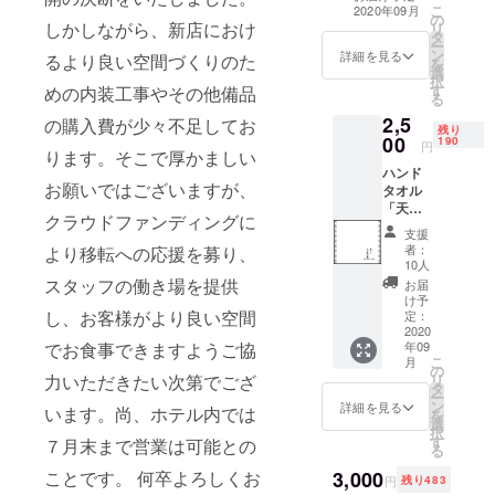
ていただきま
こ
2020年09月
の
す。
しかしながら、新店におけ
リ
タ
ー
ン
詳細を見る
るより良い空間づくりのた
を
選
択
す
めの内装工事やその他備品
る
2,5
の購入費が少々不足してお
残り
00
190
円
ります。そこで厚かましい
ハンド
お願いではございますが、
タオル
「天ぷ
クラウドファンディングに
らころ
支援
も
者：
より移転への応援を募り、
Thank's
10人
for your
スタッフの働き場を提供
お届
funding
け予
」
し、お客様がより良い空間
定：
34cm×
2020
でお食事できますようご協
年09
37cm白
こ
月
無地 ※
の
力いただきたい次第でござ
リ
画像は
タ
ー
イメー
ン
詳細を見る
います。尚、ホテル内では
を
ジとな
選
択
りま
す
７月末まで営業は可能との
る
す。
ことです。 何卒よろしくお
3,000
円
残り483