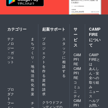
カテゴリー
起案サポート
サ
CAMP
ー
FIRE
テク
ま
プ
ス
ビ
につい
ノロ
ち
ロ
タ
ス
て
ジー
づ
ジ
ッ
・ガ
く
ェ
フ
CAM
CAMP
ジェ
り
ク
に
PFI
FIREと
ット
・
ト
相
RE
は
地
を
談
CAM
あんし
域
作
す
PFI
ん・安
活
る
る
RE
全への
性
資
コ
取り組
化
料
ミュ
み
プロ
音
請
ニ
ニュー
ダク
楽
求
ティ
ス
ト
CAM
ヘルプ
クラウドファ
フー
チ
PFI
お問い
ンディングの
ド・
ャ