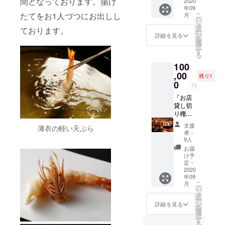
間となっております。揚げ
上限金
2020
年09
額8,000
たてをお1人づつにお出しし
こ
月
円／１
の
リ
回。他
タ
ております。
ー
の方へ
ン
詳細を見る
を
の譲渡
選
択
や貸し
す
る
出しは
100
ご遠慮
くださ
,00
残り1
い。 有
0
円
効期
限：
「お店
2020年
貸し切
9月〜
り権」
2021年
の提
支援
薄衣の軽い天ぷら
2月末
供。お
者：
料理と
9人
飲み放
お届
題がつ
け予
いてお
定：
りま
2020
年09
す。お
こ
月
料理は
の
リ
おおよ
タ
ー
そ１０
ン
詳細を見る
を
名様程
選
択
のご用
す
る