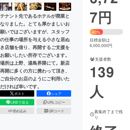
7
円
まちづくり・地域活性化
テナント先であるホテルが廃業と
なりました。とても厚かましいお
CAMPFIRE for Social Good
CAMPFIRE Creation
願いではございますが、スタッフ
40%
CAMPFIREふるさと納税
machi-ya
コミュニティ
の仕事の場所を与える小さな居ぬ
目標金額は
6,000,000円
き店舗を借り、再開するご支援を
お願いしたい所存でございます。
支援者数
場所は上野、湯島界隈にて。新店
139
再開に多くの方に携わって頂き、
ご自分のお店のようにご利用いた
人
だければ幸いです。
ポスト
シェア
LINEで送る
URLコピー
埋め込み
QRコード
募集終了まで残
り