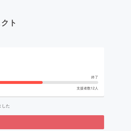
ェクト
終了
支援者数
12
人
ました