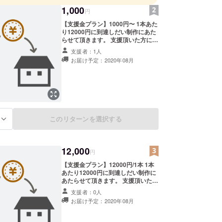
1,000
円
【支援金プラン】1000円〜 1本あた
り12000円に到達しだい制作にあた
らせて頂きます。 支援頂いた方には
随時を動画制作の活動報告をさせて
支援者：1人
頂きます。 「サロンを守りたい」
お届け予定：2020年08月
「業界全体のイメージアップをした
い」 という想いにご協力頂ける方
へ、より多くのサロンの動画を配信
し、お客様にご覧いただくことにご
協力をどうぞよろしくお願いいたし
ます。 サロン様、メーカー様、お客
様など、ご協力頂ける方は問わず募
このリターンを選択する
集しております。 動画制作費とし
る
て、動画を同時にご提供いただける
方は、別途「またおいで」ページか
ら申し込みを行ってください。
12,000
https://weico.jp/studio/mataoide ※
円
支援金のみですとこちらでお名前や
【支援金プラン】12000円/1本 1本
サロン名の確認がプロジェクト終了
あたり12000円に到達しだい制作に
まで取れない状態となりますので、
あたらせて頂きます。 支援頂いた方
必ずベットページから動画制作の申
にはお一人づつお礼メールと、動画
し込みを行っていただいてから支援
支援者：0人
制作の活動報告をさせて頂きます。
頂きますようご留意ください。
お届け予定：2020年08月
動画制作支援 1本 12,000円 3本
36,000円 5本 60,000円 10本
120,000円 1本単位でご支援いただ