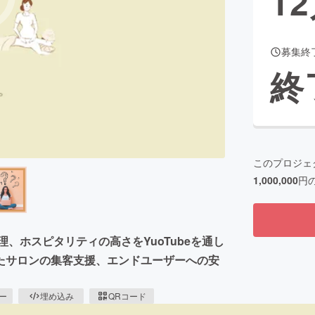
12
募集終
CAMPFIRE for Social Good
CAMPFIRE Creation
終
CAMPFIREふるさと納税
machi-ya
コミュニティ
このプロジェ
1,000,000
円
、ホスピタリティの高さをYuoTubeを通し
たサロンの集客支援、エンドユーザーへの安
ピー
埋め込み
QRコード