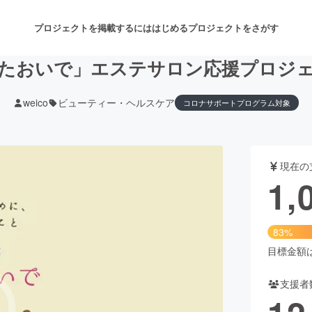
プロジェクトを掲載するには
はじめる
プロジェクトをさがす
たおいで」エステサロン応援プロジ
weico
ビューティー・ヘルスケア
コロナサポートプログラム対象
注目のリターン
注目の新着プロジェクト
募集終了が近いプロジェクト
も
現在の
音楽
舞台・パフォーマンス
1,
ゲーム・サービス開発
フード・飲食店
83%
書籍・雑誌出版
アニメ・漫画
目標金額は1
支援者
チャレンジ
ビューティー・ヘルスケ