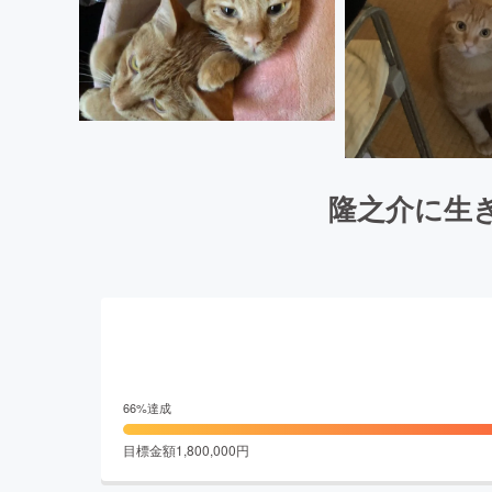
隆之介に生
66
%達成
目標金額
1,800,000
円