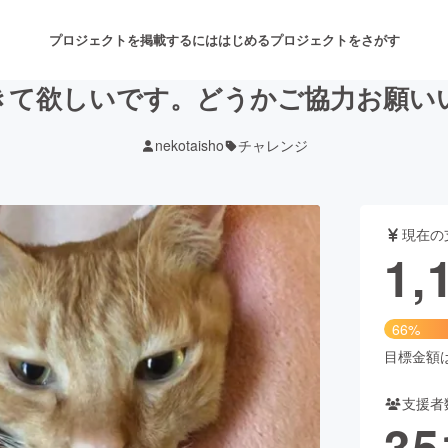
プロジェクトを掲載するには
はじめる
プロジェクトをさがす
きて欲しいです。どうかご協力お願い
nekotaisho
チャレンジ
注目のリターン
注目の新着プロジェクト
募集終了が近いプロジェクト
も
現在の
音楽
舞台・パフォーマンス
1,
ゲーム・サービス開発
フード・飲食店
66%
書籍・雑誌出版
アニメ・漫画
目標金額は1
支援者
チャレンジ
ビューティー・ヘルスケ
35