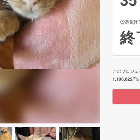
募集終
CAMPFIRE for Social Good
CAMPFIRE Creation
終
CAMPFIREふるさと納税
machi-ya
コミュニティ
このプロジェ
1,198,822
円