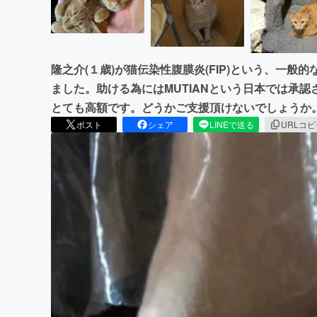
隆之介(１歳)が猫伝染性腹膜炎(FIP)という、一
ました。助ける為にはMUTIANという日本では承
とても高額です。どうかご支援頂けないでしょうか
ポスト
シェア
LINEで送る
URLコ