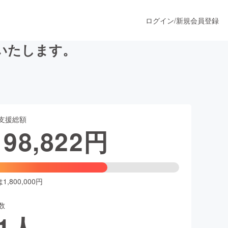
ログイン
/
新規会員登録
いたします。
うすぐ公開されます
支援総額
プロダクト
198,822
円
ファッション
スポーツ
,800,000円
数
ア
ソーシャルグッド
1
人