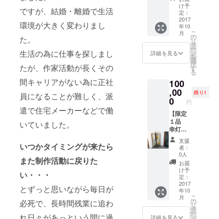
す。 ＋
あかり
１２月
け予
ですが、結婚・離婚で生活
・お礼
・森の
３１日
定：
のポス
家宿泊
2017
※竹や森
環境が大きく変わりまし
年10
トカー
券 ※素
の植物
こ
月
ドと灯
泊ま
をどう
の
た。
リ
台が丘
り：3人
ぞお持
タ
ー
探検地
まで泊
ち帰り
生活の為に仕事を探しまし
ン
詳細を見る
を
図 ＋ ・
まれま
くださ
選
択
たが、作家活動が長くその
森の庭
す。 ※
い。
す
る
入場チ
カップ
間キャリアがない為に正社
100
ケット
ル及び
回数
女性の
,00
残り1
員になることが難しく、派
券 500
み ※宿
0
円
円×２枚
泊概要
遣で住宅メーカーなどで働
※有効期
は別途
【限定
限２０
支援者
１品
いていました。
１８年
にお知
幸灯工
１２月
らせし
房オリ
支援
３１日
ます。
ジナ
いつかタイミングが来たら
者：
※竹や森
＋ ・お
ル】 ・
0人
また制作活動に戻りた
の植物
礼のポ
和紙の
お届
をどう
スト
つい立
け予
い・・・
ぞお持
カード
オブ
定：
ち帰り
と灯台
ジェ ・
2017
とずっと思いながら毎日が
年10
くださ
が丘探
森の家
こ
月
い。
検地図
宿泊券
の
必死で、長時間残業に追わ
リ
＋ ・森
※素泊ま
タ
ー
の庭入
り：3人
れ日々があっという間に過
ン
詳細を見る