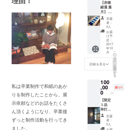
理由！
【赤穂
す。 ※
緞通 葉
カップ
月】 ・
ル及び
本藍染
女性の
支援
ミニラ
み ※宿
者：
グ
泊概要
0人
20cm×
は別途
お届
90cm
支援者
け予
詳しく
にお知
定：
は→
2017
らせし
年10
http://a
ます。
こ
月
kodant
＋ ・お
の
リ
su.com/
礼のポ
タ
ー
works/
スト
ン
詳細を見る
を
+ ・森
カード
選
択
の家宿
と灯台
す
る
泊券 ※
が丘探
100
素泊ま
検地図
私は卒業制作で和紙のあか
り：3人
,00
＋ ・森
残り1
まで泊
の庭入
0
円
りを制作したことから、展
まれま
場チ
す。 ※
【限定
ケット
示依頼などのお話をたくさ
宿泊概
１品
回数
要は別
幸灯工
券 500
ん頂くようになり、卒業後
途支援
房オリ
円×２枚
支援
者にお
ジナ
ずっと制作活動を行ってき
※有効期
者：
知らせ
ル】 ・
限２０
0人
ました。
しま
和紙の
１８年
お届