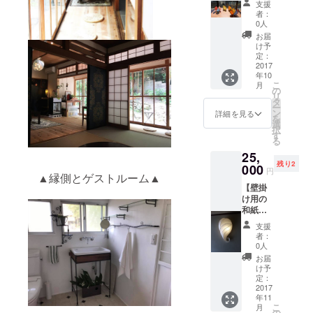
日それ
の植物
支援
ワーク
ぞれ一
をどう
者：
ショッ
組で合
ぞお持
0人
プ（あ
計計4組
ち帰り
お届
かりつ
※現地ま
くださ
け予
く
での送
定：
い。 赤
り）】
2017
迎付き
穂満月
年10
・森の
※日程は
バーは
こ
月
家宿泊
先着
の
満月の
リ
券2人ま
順、別
タ
夜に開
ー
で ※
途支援
ン
催され
詳細を見る
を
カップ
者にお
選
ま
択
ル及び
知らせ
す
す。
る
女性の
しま
https://
25,
み ※
す。 ＋
www.fa
残り2
ワーク
000
・お礼
cebook.
円
▲縁側とゲストルーム▲
ショッ
のポス
com/ak
【壁掛
プ＋ド
トカー
ofullmo
け用の
リンク
ドと灯
onbar/
和紙照
付き ※
台が丘
明を
森の家
探検地
支援
オー
オリジ
図 ＋ ・
者：
ダーで
ナル弁
森の庭
0人
製作】
当 ※参
入場チ
お届
（写真
加概要
ケット
け予
はサン
は別途
定：
回数
プルで
2017
支援者
券 500
年11
す） ・
までお
円×２枚
こ
月
お礼の
知らせ
の