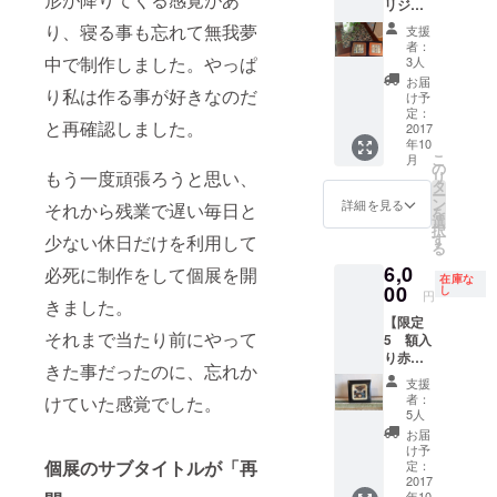
リジナ
が丘探
限２０
ルタイ
検地図
１８年
り、寝る事も忘れて無我夢
支援
ルコー
＋ ・森
１２月
者：
ス
の庭入
中で制作しました。やっぱ
３１日
3人
ター
場チ
※竹や森
お届
り私は作る事が好きなのだ
】 ・お
ケット
の植物
け予
礼のポ
回数
定：
をどう
と再確認しました。
スト
2017
券 500
ぞお持
年10
カード
円×2枚
ち帰り
こ
月
と灯台
※有効期
の
くださ
もう一度頑張ろうと思い、
リ
が丘探
限２０
タ
い。
ー
検地図
１８年
ン
詳細を見る
それから残業で遅い毎日と
を
＋ ・森
１２月
選
択
の庭入
３１日
す
少ない休日だけを利用して
る
場チ
※竹や森
6,0
ケット
必死に制作をして個展を開
の植物
在庫な
回数
00
をどう
し
円
きました。
券 500
ぞお持
【限定
円×２枚
ち帰り
それまで当たり前にやって
5 額入
※有効期
くださ
り赤穂
限２０
い。
きた事だったのに、忘れか
緞通】
１８年
支援
・お礼
１２月
者：
けていた感覚でした。
のポス
３１日
5人
トカー
※竹や森
お届
ドと灯
の植物
け予
台が丘
個展のサブタイトルが「再
をどう
定：
探検地
2017
ぞお持
年10