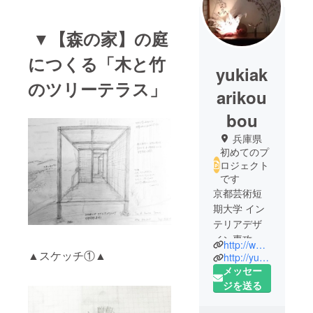
▼【森の家】の庭
につくる「木と竹
yukiak
のツリーテラス」
arikou
bou
兵庫県
初めてのプ
ロジェクト
です
京都芸術短
期大学 イン
テリアデザ
イン専攻卒
http://www.facebook.com/yukiakarikoubou
業制作を
▲スケッチ①▲
http://yukiakarikoubou.com
きっかけに
メッセー
和紙のあか
ジを送る
りの制作を