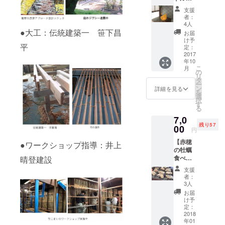
※竹や森
シェー
※竹や森
の植物
支援
ド】 月
の植物
をどう
者：
のキャ
をどう
ぞお持
4人
ンドル
●大工：伝統建築一 笹下昌
ぞお持
ち帰り
お届
シェー
ち帰り
くださ
け予
平
ド１個
くださ
定：
い。
（詳し
2017
い。
年10
くは活
+ 灯台
こ
月
動報
が丘探
の
リ
告：リ
検隊参
タ
ー
ターン
加の権
ン
詳細を見る
を
品の追
利（オ
選
択
加をご
リジナ
す
る
覧くだ
ル弁当
7,0
さい）
付）
残り57
+ ・お
00
※10月以
円
礼のポ
降の
【赤穂
スト
●ワークショップ指導：井上
金、
の牡蠣
カード
土、日
食べ放
晴登建設
と灯台
でお好
題バー
が丘探
きな日
支援
ベ
検地図
※10時集
者：
キュー
＋ ・森
合で午
3人
参加
の庭入
前中灯
お届
権】 ※
場チ
台が丘
け予
炭火焼
ケット
定：
マップ
き、牡
2018
回数
の記載
年01
蠣汁、
券 500
地を案