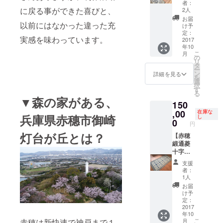
す。 ※
赤穂緞
者：
カップ
通ホー
に戻る事ができた喜びと、
2人
ル及び
タン１
お届
以前にはなかった違った充
女性の
枚（畳
け予
み ※宿
一畳
定：
実感を味わっています。
泊概要
分） 詳
2017
年10
は別途
しくは
こ
月
支援者
→
の
リ
にお知
http://a
タ
ー
らせし
kodant
ン
詳細を見る
を
ます。
su.com/
選
択
＋ ・お
works/2
す
る
礼のポ
017/07/
▼森の家がある、
150
スト
post-
カード
143.php
,00
在庫な
兵庫県赤穗市御崎
し
と灯台
+ ・森
0
円
が丘探
の家宿
灯台が丘とは？
検地図
泊券 ※
【赤穂
＋ ・森
素泊ま
緞通菱
の庭入
り：3人
十字唐
場チ
まで泊
花】 ・
支援
ケット
まれま
赤穂緞
者：
回数
す。 ※
通菱十
1人
券 500
宿泊概
字唐花
お届
円×２枚
要は別
１枚
け予
※有効期
途支援
（畳一
定：
限２０
者にお
畳分）
2017
年10
１８年
知らせ
詳しく
こ
赤穂は新快速で神戸まで１
月