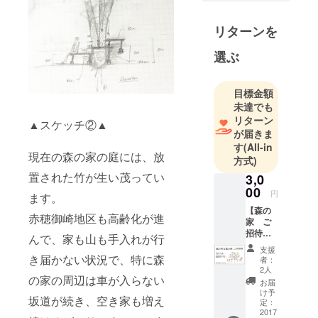
始める。設
計事務所勤
リターンを
務後、展示
依頼をきっ
選ぶ
かけに本格
的に制作活
目標金額
動を始め
未達でも
る。全国各
リターン
▲スケッチ②▲
地での百貨
が届きま
店展示、
す
(All-in
現在の森の家の庭には、放
ギャラリー
方式)
での個展・
置された竹が生い茂ってい
3,0
グループ展
00
円
ます。
屋内外での
【森の
赤穂御崎地区も高齢化が進
イベント演
家 ご
招待
出、住宅展
んで、家も山も手入れが行
券】 ・
支援
示場での展
お礼の
き届かない状況で、特に森
者：
ポスト
示住宅・店
2人
の家の周辺は車が入らない
カード
お届
舗に合わせ
と灯台
け予
坂道が続き、空き家も増え
てオーダー
が丘探
定：
検地図
2017
制作を行っ