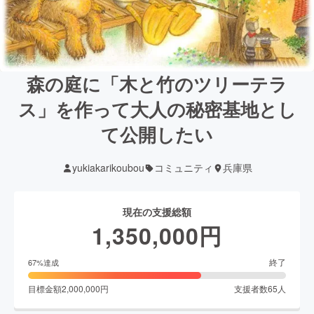
森の庭に「木と竹のツリーテラ
ス」を作って大人の秘密基地とし
て公開したい
yukiakarikoubou
コミュニティ
兵庫県
現在の支援総額
1,350,000
円
終了
67
%達成
目標金額
2,000,000
円
支援者数
65
人