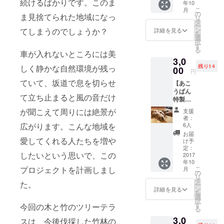
続けるばかりです。このま
年10
＋ ・森
ている。
こ
月
の庭入
の
ま見捨てられた地域になっ
リ
場チ
タ
ー
ケット
ン
てしまうのでしょうか？
詳細を見る
を
回数
選
択
券 500
す
る
円×6枚
車が入れないところには美
3,0
※有効期
しく静かな自然環境が残っ
残り14
限２０
00
円
１８年
ていて、坂道で息を切らせ
【あこ
１２月
うぱん
３１日
て立ち止まると風の音だけ
特製森
※竹や森
のシュ
の植物
が聞こえて周りには絶景が
支援
トレ
をどう
者：
ン】 ・
ぞお持
広がります。こんな地域を
6人
あこう
ち帰り
お届
ぱん特
愛してくれる人たちを増や
くださ
け予
製「森
い。
定：
したいという思いで、この
のシュ
2017
年10
トレ
プロジェクトを計画しまし
こ
月
ン」
の
リ
（詳し
タ
た。
ー
くは活
ン
詳細を見る
を
動報
選
択
告：リ
す
今回の木と竹のツリーテラ
る
ターン
3,0
品の追
スは、今後伐採した竹林の