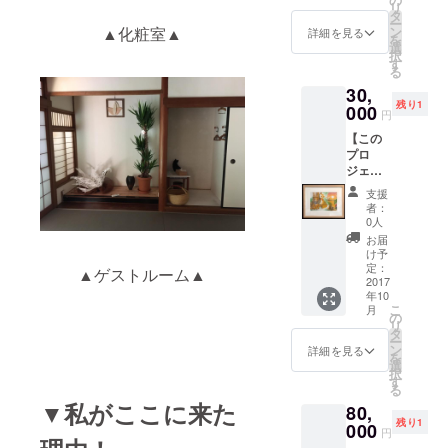
※有効期
リ
ポスト
しま
タ
限２０
ー
カード
す。 ・
▲化粧室▲
ン
１８年
詳細を見る
を
と灯台
お礼の
選
１２月
択
が丘探
ポスト
す
３１日
る
検地図
カード
※竹や森
30,
＋ ・森
と灯台
の植物
残り1
の庭入
000
が丘探
をどう
円
場チ
検地図
ぞお持
【この
ケット
＋ ・森
ち帰り
プロ
回数
の庭入
くださ
ジェク
券 500
場チ
い。
トトッ
円×6枚
ケット
ル・ポ
支援
プの額
※有効期
回数
ン国際
者：
入り原
限２０
券 500
0人
音楽
画】 ・
１８年
円×２枚
祭
お届
イタチ
１２月
※有効期
け予
http://w
の平吉
３１日
定：
限２０
▲ゲストルーム▲
ww.imf-
とカモ
2017
※竹や森
１８年
le-
年10
メの空
の植物
１２月
pont.jp/
こ
月
太の額
をどう
の
３１日
リ
入り原
ぞお持
タ
※竹や森
ー
画 ・森
ち帰り
ン
の植物
詳細を見る
を
の家宿
くださ
選
をどう
択
泊券 ※
い。
す
ぞお持
る
素泊ま
ち帰り
▼私がここに来た
80,
り：3人
くださ
残り1
まで泊
000
い。
円
まれま