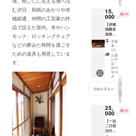
境。梢ごしに見える海へ沈
女性の
ケット
す
る
み ※宿
回数
む夕日、和紙のあかりや赤
15,
泊概要
券 500
残り3
は別途
000
円×２枚
円
穂緞通、仲間の工芸家の作
支援者
※有効期
【赤穂
にお知
限２０
品で設えた室内。本やハン
国際音
らせし
１８年
楽祭入
ます。
１２月
モック、ロッキングチェア
場付き
＋ ・お
３１日
支援
当日宿
などの夢みた時間を過ごす
礼のポ
※竹や森
者：
泊券】
スト
の植物
1人
ための道具も用意していま
・赤穂
カード
をどう
お届
国際音
と灯台
ぞお持
け予
す。
楽祭入
が丘探
定：
ち帰り
場チ
2017
検地図
くださ
年10
ケット2
＋ ・森
い。
こ
月
枚 ＋ ・
の庭入
の
リ
森の家
場チ
タ
ー
宿泊券2
ケット
ン
詳細を見る
を
人まで
回数
選
択
※カップ
券 500
す
る
ル及び
円×２枚
25,
女性の
※有効期
残り5
み ＜開
000
限２０
円
催概要
１８年
【一泊
＞ ・
１２月
二日宿
10/7､
３１日
泊付き
8,10､11
※竹や森
本気の