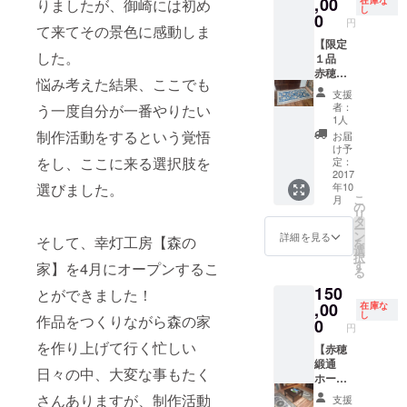
検地図
,00
の、そ
在庫な
りましたが、御崎には初め
し
＋ ・森
れぞれ
0
円
て来てその景色に感動しま
の庭入
１点も
場チ
【限定
ので
した。
ケット
１品
す。 写
回数
赤穂段
真は
悩み考えた結果、ここでも
券 500
通一
15cm×
支援
円×２枚
畳】 ・
15cmの
者：
う一度自分が一番やりたい
※有効期
赤穂段
樹脂製
1人
限２０
通１枚
額
制作活動をするという覚悟
お届
１８年
（畳一
け予
１２月
畳分）
をし、ここに来る選択肢を
定：
３１日
詳しく
2017
選びました。
年10
※竹や森
は→
こ
月
の植物
http://a
の
リ
をどう
kodant
タ
ー
ぞお持
su.com/
ン
詳細を見る
そして、幸灯工房【森の
を
ち帰り
works/2
選
択
くださ
017/06/
す
家】を4月にオープンするこ
る
い。
post-
150
142.php
とができました！
+ ・森
,00
在庫な
し
作品をつくりながら森の家
の家宿
0
円
泊券 ※
を作り上げて行く忙しい
素泊ま
【赤穂
り：3人
緞通
日々の中、大変な事もたく
まで泊
ホータ
まれま
ン】 ・
さんありますが、制作活動
支援