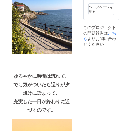
の植物
をどう
ヘルプページを
ぞお持
見る
ち帰り
くださ
い。
このプロジェクト
の問題報告は
こち
ら
よりお問い合わ
せください
ゆるやかに時間は流れて、
でも気がついたら辺りが夕
焼けに染まって、
充実した一日が終わりに近
づくのです。