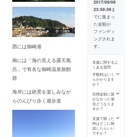
円×２枚
まれま
2017/09/09
※有効期
す。 ※
23:59:59
ま
限２０
宿泊概
１８年
要は別
でに集まっ
１２月
途支援
た金額が
３１日
者にお
※竹や森
知らせ
ファンディ
の植物
しま
ングされま
をどう
す。 ＋
ぞお持
・お礼
西には御崎港
す。
ち帰り
のポス
くださ
トカー
い。
ドと灯
南には「海の見える露天風
支援に関するよ
台が丘
くある質問
呂」で有名な御崎温泉旅館
探検地
図 ＋ ・
手数料はいく
群
森の庭
らかかります
入場チ
か？
ケット
海岸には絶景を楽しみなが
回数
目標金額に届
券 500
かなかった場
らのんびり歩く遊歩道
円×２枚
合どうなりま
※有効期
すか？
限２０
１８年
支援で困った
１２月
時はどこに相
３１日
談したらいい
※竹や森
ですか？