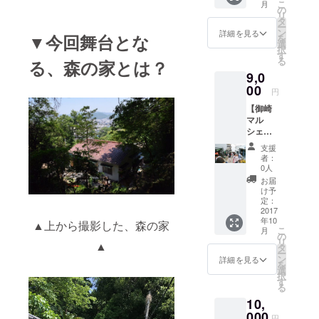
こ
月
おにぎ
円×２枚
の
内 ※詳
リ
り、酢
※有効期
タ
細は支
ー
牡蛎の
限２０
ン
援者向
詳細を見る
▼今回舞台とな
を
予定 ※
１８年
選
けに
択
２０１
１２月
す
メール
る
る、森の家とは？
８年１
３１日
でご案
9,0
月～２
※竹や森
内しま
月、実
00
の植物
す。
円
施予定
をどう
【御崎
日の内
ぞお持
マル
の１回
ち帰り
シェ前
参加 ※
くださ
日宿泊
詳細は
い
支援
券】 ◆
後日連
者：
森の家
絡。 ＋
0人
宿泊貸
・お礼
お届
し切り
のポス
け予
券 ※素
トカー
定：
泊ま
2017
ドと灯
年10
り：3人
台が丘
▲上から撮影した、森の家
こ
月
まで泊
探検地
の
リ
▲
まれま
図 ＋ ・
タ
ー
す。 ※
森の庭
ン
詳細を見る
を
カップ
入場チ
選
択
ル及び
ケット
す
る
女性の
回数
10,
み ※宿
券 500
泊概要
000
円×２枚
円