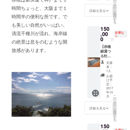
１２月
しま
は→
の
リ
３１日
す。 ＋
http://a
タ
時間ちょっと、大阪まで１
ー
※竹や森
・お礼
kodant
ン
詳細を見る
を
の植物
のポス
su.com/
選
時間半の便利な所です。で
択
をどう
トカー
works/2
す
る
ぞお持
ドと灯
017/07/
も美しい自然がいっぱい。
150
ち帰り
台が丘
post-
清流千種川が流れ、海岸線
くださ
探検地
144.php
,00
在庫な
し
い。
図 ＋ ・
+ ・森
0
円
の絶景は息をのむような開
森の庭
の家宿
入場チ
泊券 ※
【赤穂
放感があります。
ケット
素泊ま
緞通つ
回数
り：3人
る牡
券 500
まで泊
丹】 ・
支援
円×２枚
まれま
赤穂緞
者：
※有効期
す。 ※
通つる
1人
限２０
宿泊概
牡丹１
お届
１８年
要は別
枚（畳
け予
１２月
途支援
一畳
定：
３１日
者にお
分） 詳
2017
年10
※竹や森
知らせ
しくは
こ
月
の植物
しま
→
の
リ
をどう
す。 ＋
http://a
タ
ー
ぞお持
・お礼
kodant
ン
詳細を見る
を
ち帰り
のポス
su.com/
選
択
くださ
トカー
works/2
す
る
い。
ドと灯
017/07/
150
台が丘
post-