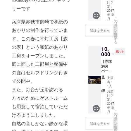
酒のお
の庭入
入場チ
け予
土産付
場チ
定：
ケット
リーです
き ※素
2017
ケット
回数
年10
泊ま
回数
券 500
こ
月
り：3人
券 500
の
兵庫県赤穂市御崎で和紙の
円×２枚
リ
まで泊
円×２枚
タ
※有効期
ー
まれま
あかりの制作を行っていま
※有効期
ン
限２０
詳細を見る
を
す。 ※
限２０
選
１８年
択
す。この春に幸灯工房【森
カップ
１８年
す
１２月
る
ル及び
１２月
３１日
の家】という和紙のあかり
10,
女性の
３１日
※竹や森
残り9
み ※宿
000
※竹や森
の植物
円
工房をオープンしました。
泊概要
の植物
をどう
【赤穂
は別途
をどう
ぞお持
庭に面した二部屋と整備中
満月
支援者
ぞお持
ち帰り
バー当
にお知
の庭はセルフドリンク付き
ち帰り
くださ
日宿泊
らせし
くださ
い。
支援
券】 ※
で公開中。
ます。
い。
者：
現地ま
＋ ・お
1人
また、灯台が丘を訪れる
での送
礼のポ
お届
迎付き
スト
け予
方々のためにゲストルーム
※素泊ま
カード
定：
り：3人
2017
と灯台
も用意して宿泊していただ
年10
まで泊
が丘探
こ
月
まれま
検地図
の
けるようにしました。
リ
す。 ※
＋ ・森
タ
ー
カップ
自然の音しかない静かな環
の庭入
ン
詳細を見る
を
ル及び
場チ
選
択