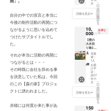
開」。
図 ＋ ・
ち帰り
こ
月
森の庭
くださ
の
リ
入場チ
い。 +
タ
ー
ケット
森の家
ン
詳細を見る
自分の中での宣言と本当に
を
回数
のサイ
選
択
券 500
ドテー
す
今後の制作活動の再開につ
る
円×２枚
ブルと
10,
※有効期
ながるように思いを込めて
お揃い
在庫な
限２０
000
のオリ
し
円
つけたサブタイトルでし
１８年
ジナル
【樫の
１２月
タイル
た。
大木切
３１日
コース
り株2
※竹や森
ター2枚
個】兵
の植物
（中村
支援
それが本当に活動の再開に
庫県近
をどう
達薫
者：
県まで
ぞお持
作）
1人
つながるとは・・・
お届け
ち帰り
お届
＆ガー
くださ
け予
その時既に会社を辞める事
デンな
い。 +
定：
んでも
2017
を決意していた私は、今回
１００
年11
ご相談1
年ぐら
こ
月
のこの【森の家】プロジェ
時間付
い前の
の
リ
＋ ・お
赤穂緞
タ
ー
クトに誘われました。
礼のポ
通を切
ン
詳細を見る
を
スト
り取っ
選
択
カード
て額に
す
る
と灯台
おさめ
赤穂には何度か来た事があ
150
が丘探
たも