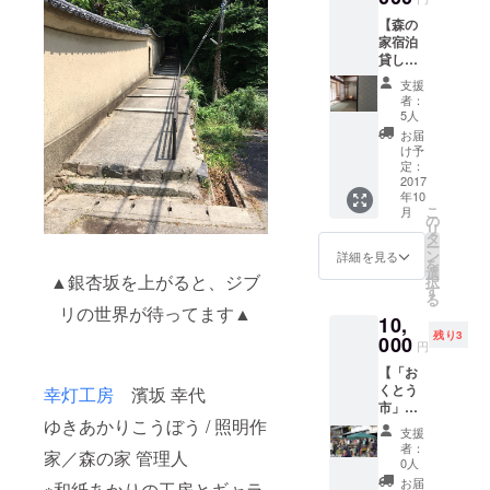
は別途
※有効期
【森の
支援者
限２０
家宿泊
にお知
１８年
貸し切
らせし
１２月
り券】
ます。
３１日
支援
※素泊ま
※御崎マ
※竹や森
者：
り：3人
ルシェ
の植物
5人
まで泊
は毎月
をどう
お届
まれま
第３日
ぞお持
け予
す。 ※
曜日開
定：
ち帰り
カップ
2017
催
くださ
年10
ル及び
https://
い。
こ
月
女性の
www.fa
の
リ
み ※宿
cebook.
タ
ー
泊概要
com/mi
ン
詳細を見る
を
は別途
sakima
選
▲銀杏坂を上がると、ジブ
択
支援者
rche/ ※
す
る
にお知
徒歩で
リの世界が待ってます▲
10,
らせし
いけま
残り3
ます。
000
す。 ＋
円
＋ ・お
・お礼
【「お
礼のポ
のポス
くとう
スト
幸灯工房
濱坂 幸代
トカー
市」前
カード
ドと灯
ゆきあかりこうぼう / 照明作
日宿泊
と灯台
台が丘
支援
券】 ※
が丘探
探検地
者：
家／森の家 管理人
奥藤酒
検地図
図 ＋ ・
0人
造限定
＋ ・森
森の庭
お届
※和紙あかりの工房とギャラ