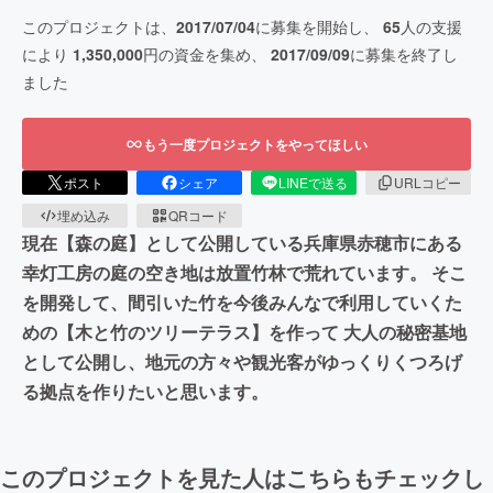
このプロジェクトは、
2017/07/04
に募集を開始し、
65
人の支援
により
1,350,000
円の資金を集め、
2017/09/09
に募集を終了し
ました
もう一度プロジェクトをやってほしい
ポスト
シェア
LINEで送る
URLコピー
埋め込み
QRコード
現在【森の庭】として公開している兵庫県赤穂市にある
幸灯工房の庭の空き地は放置竹林で荒れています。 そこ
を開発して、間引いた竹を今後みんなで利用していくた
めの【木と竹のツリーテラス】を作って 大人の秘密基地
として公開し、地元の方々や観光客がゆっくりくつろげ
る拠点を作りたいと思います。
このプロジェクトを見た人はこちらもチェックし