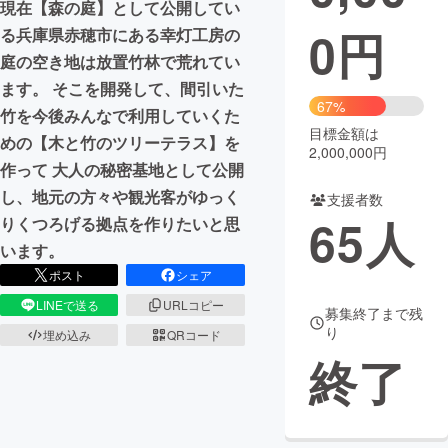
現在【森の庭】として公開してい
0
円
る兵庫県赤穂市にある幸灯工房の
まちづくり・地域活性化
庭の空き地は放置竹林で荒れてい
ます。 そこを開発して、間引いた
CAMPFIRE for Social Good
CAMPFIRE Creation
67%
竹を今後みんなで利用していくた
CAMPFIREふるさと納税
machi-ya
コミュニティ
目標金額は
めの【木と竹のツリーテラス】を
2,000,000円
作って 大人の秘密基地として公開
し、地元の方々や観光客がゆっく
支援者数
65
人
りくつろげる拠点を作りたいと思
います。
ポスト
シェア
LINEで送る
URLコピー
募集終了まで残
り
埋め込み
QRコード
終了