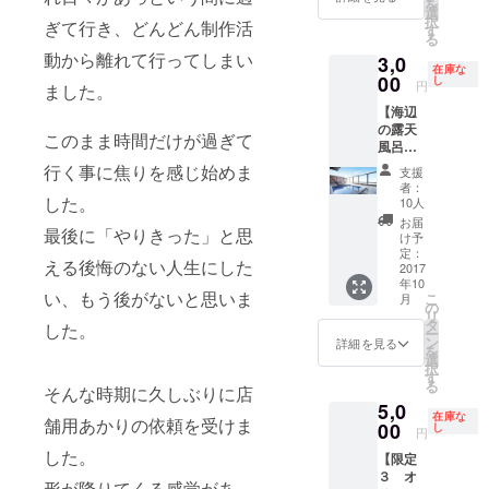
を
場チ
まで泊
選
択
ぎて行き、どんどん制作活
ケット
まれま
す
る
回数
す。 ※
動から離れて行ってしまい
3,0
券 500
カップ
在庫な
円×２枚
ル及び
00
し
円
ました。
※有効期
女性の
【海辺
限２０
み ※宿
の露天
１８年
泊概要
このまま時間だけが過ぎて
風呂日
１２月
は別途
帰り入
３１日
支援者
行く事に焦りを感じ始めま
支援
浴券】
※竹や森
にお知
者：
・祥吉
した。
の植物
らせし
10人
お二人
をどう
ます。
お届
最後に「やりきった」と思
さま日
ぞお持
＋ ・お
け予
帰り入
ち帰り
礼のポ
定：
える後悔のない人生にした
浴券
2017
くださ
スト
年10
http://w
い。
カード
い、もう後がないと思いま
こ
月
ww.ako
と灯台
の
リ
-
が丘探
タ
した。
ー
syokich
検地図
ン
詳細を見る
を
i.com/b
＋ ・森
選
択
ath/inde
の庭入
す
る
そんな時期に久しぶりに店
x.html
場チ
5,0
＋ ・お
ケット
在庫な
舗用あかりの依頼を受けま
礼のポ
00
回数
し
円
スト
券 500
した。
【限定
カード
円×２枚
３ オ
と灯台
※有効期
形が降りてくる感覚があ