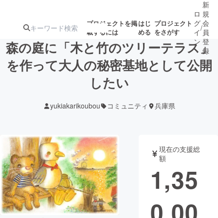
新
ロ
規
グ
会
プロジェクトを掲
はじ
プロジェクト
/
載するには
める
をさがす
イ
員
ン
登
森の庭に「木と竹のツリーテラス」
録
を作って大人の秘密基地として公開
したい
人気のプロ
注目のリ
注目の新着プロ
募集終了が近いプ
もうすぐ公開
ジェクト
ターン
ジェクト
ロジェクト
されます
yukiakarikoubou
コミュニティ
兵庫県
アート・写真
音楽
現在の支援総
テクノロジー・ガジェット
ゲーム・サ
額
1,35
映像・映画
書籍・雑誌
0,00
ビジネス・起業
チャレンジ