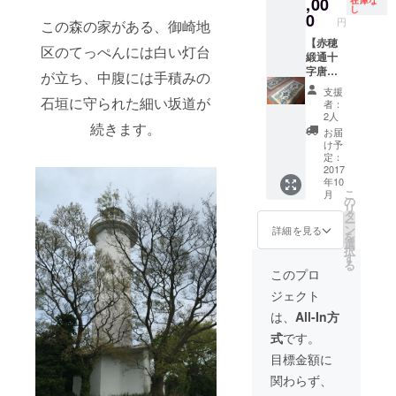
探検地
145.php
,00
在庫な
し
図 ＋ ・
+ ・森
0
円
この森の家がある、御崎地
森の庭
の家宿
入場チ
泊券 ※
【赤穂
区のてっぺんには白い灯台
ケット
素泊ま
緞通十
回数
り：3人
字唐
が立ち、中腹には手積みの
券 500
まで泊
草】 ・
支援
円×２枚
まれま
赤穂緞
石垣に守られた細い坂道が
者：
※有効期
す。 ※
通十字
2人
続きます。
限２０
宿泊概
唐草１
お届
１８年
要は別
枚（畳
け予
１２月
途支援
一畳
定：
３１日
者にお
分） 詳
2017
年10
※竹や森
知らせ
しくは
こ
月
の植物
しま
→
の
リ
をどう
す。 ＋
http://a
タ
ー
ぞお持
・お礼
kodant
ン
詳細を見る
を
ち帰り
のポス
su.com/
選
択
くださ
トカー
works/2
す
る
い。
ドと灯
017/08/
このプロ
台が丘
post-
ジェクト
探検地
146.php
図 ＋ ・
+ ・森
は、
All-In方
森の庭
の家宿
式
です。
入場チ
泊券 ※
ケット
素泊ま
目標金額に
回数
り：3人
関わらず、
券 500
まで泊