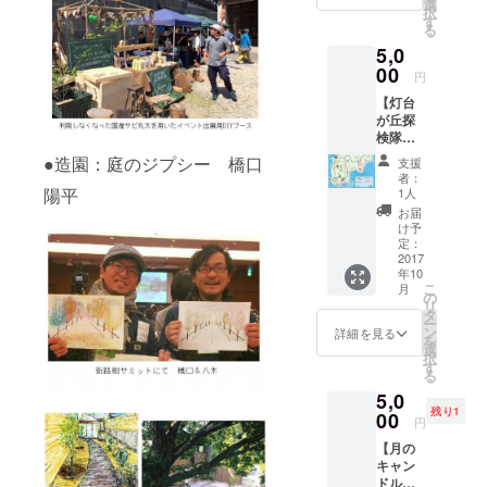
個（詳
１８年
選
択
しくは
１２月
す
る
活動報
３１日
5,0
告：リ
※竹や森
ターン
00
の植物
円
品の追
をどう
【灯台
加をご
ぞお持
が丘探
覧くだ
ち帰り
検隊参
さい）
くださ
加の権
+ ・お
い。
●造園：庭のジプシー 橋口
支援
利】 ・
礼のポ
者：
お礼の
スト
陽平
1人
ポスト
カード
お届
カード
と灯台
け予
と灯台
が丘探
定：
が丘探
2017
検地図
年10
検地図
＋ ・森
こ
月
＋ ・森
の庭入
の
リ
の庭入
場チ
タ
ー
場チ
ケット
ン
詳細を見る
を
ケット
回数
選
択
回数
券 500
す
る
券 500
円×２枚
5,0
円×6枚
※有効期
残り1
※有効期
00
限２０
円
限２０
１８年
【月の
１８年
１２月
キャン
１２月
３１日
ドル
３１日