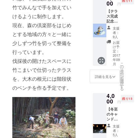
残り11
加をご
00
円
竹でみんなで手を加えてい
覧くだ
【テラ
さい）
けるように制作します。
ス完成
＋ ・お
記念
礼のポ
現在、森の倶楽部をはじめ
パー
スト
支援
ティ招
カード
者：
とする地域の方々と一緒に
待券】
と灯台
9人
＋ ・お
が丘探
少しずつ竹を切って整備を
お届
礼のポ
検地図
け予
スト
行っています。
＋ ・森
定：
カード
2017
の庭入
年09
伐採後の開けたスペースに
と灯台
場チ
こ
月
が丘探
ケット
の
リ
竹こまいで仕切ったテラス
検地図
回数
タ
ー
＋ ・森
券 500
ン
詳細を見る
を、大木の根元には階段状
を
の庭入
円×2枚
選
択
場チ
※有効期
す
のベンチを作る予定です。
る
ケット
限２０
4,0
回数
１８年
残り15
券 500
00
１２月
円
円×2枚
３１日
【冬至
※有効期
※竹や森
のキャ
限２０
の植物
ンドル
１８年
をどう
ナイト
１２月
ぞお持
支援
入場
３１日
ち帰り
者：
券】 ◆
※竹や森
くださ
5人