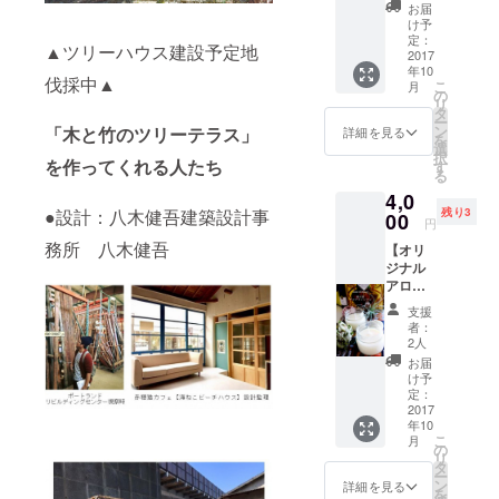
日時１
の植物
い。
お届
２月２
をどう
け予
２日金
ぞお持
定：
▲ツリーハウス建設予定地
１７時
2017
ち帰り
年10
以降予
くださ
伐採中▲
こ
月
定 ※
い。
の
リ
ホット
タ
ー
ラムな
ン
「木と竹のツリーテラス」
詳細を見る
を
どフ
選
択
リード
を作ってくれる人たち
す
る
リンク
4,0
+ケーキ
●設計：八木健吾建築設計事
残り3
付 ＋ ・
00
円
お礼の
務所 八木健吾
【オリ
ポスト
ジナル
カード
アロマ
と灯台
キャン
が丘探
支援
ドル
検地図
者：
「森の
＋ ・森
2人
家」】
の庭入
お届
オリジ
場チ
け予
ナルア
ケット
定：
ロマ
2017
回数
年10
キャン
券 500
こ
月
ドル
円×6枚
の
リ
「森の
※有効期
タ
ー
家」２
限２０
ン
詳細を見る
を