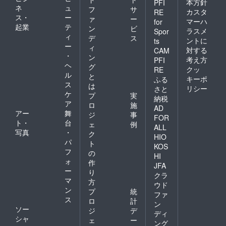
本方針
PFI
ネ
ュ
フ
サ
カスタ
RE
ス・
ー
ァ
ー
マーハ
for
起業
テ
ン
ビ
ラスメ
Spor
ィ
デ
ス
ントに
ts
ー
ィ
対する
CAM
・
ン
考え方
PFI
ヘ
グ
クッ
RE
ル
と
キーポ
ふる
ス
は
リシー
さと
ケ
プ
実
納税
ア
ロ
施
AD
アー
舞
ジ
事
FOR
ト・
台
ェ
例
ALL
写真
・
ク
HIO
パ
ト
KOS
フ
の
HI
ォ
作
JFA
ー
り
クラ
マ
方
ウド
ン
プ
統
ファ
ス
ロ
計
ン
ソー
ジ
デ
ディ
シャ
ェ
ー
ング