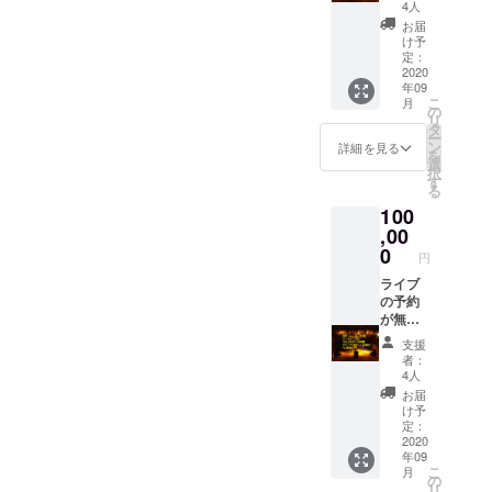
～金曜
340ml
4人
日 利
VOXX
お届
用時
10th
け予
間 10
BANDA
定：
時～23
2020
NA サイ
年09
時の間
ズ
こ
月
で6時間
=60cm
の
リ
ホール
x60cm
タ
ー
レンタ
カラー
ン
詳細を見る
を
ル頂け
＝レッ
選
択
ます。
ド 材質
す
る
当日、
=cotton
100
ドリン
100%
クチ
,00
VOXX
ケット
10th T-
0
円
10枚お
shirts
渡しい
ライブ
サイズ
たしま
の予約
=S/M/L/
す。
が無い
XL カ
VOXX専
土曜
ラー=ホ
支援
属の音
日、日
ワイト/
者：
響さ
曜日、
ブラッ
4人
ん、照
祝日
ク 材質
お届
明さん
利用時
=cotton
け予
が料金
間 10
100%
定：
に含ま
時～23
2020
ドリン
年09
れま
時の間
クチ
こ
月
す。 有
で８時
ケット5
の
リ