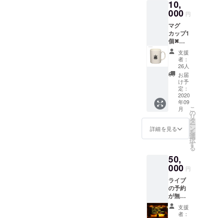
10,
音響さんが、貴方の為に最
れ ドリ
000
ンクチ
円
高の音と照明をご提供！コ
ケット
マグ
有効期
スプレ大歓迎！なりきって
カップ1
限 2020
個✖バ
年9月～
ください！お願い参加資
ンダナ1
2021年
支援
枚✖T
格！コロッて無い自信のあ
3月まで
者：
シャツ1
有効
26人
る方限定！当日入場の際
枚 ドリ
お届
ンクチ
け予
は、アルコール消毒、検温
ケット5
定：
枚
2020
(37℃以下）、観覧の時はマ
年09
VOXX
こ
月
10th
スク着用でお願いします。
の
リ
MUG
タ
ー
マイクは毎回消毒します。
CUP サ
ン
詳細を見る
を
イズ=直
選
択
径
す
る
84mm×
50,
96mm
カラー=
000
円
ホワイ
ライブ
ト 材質
の予約
=ストー
が無い
ンウエ
平日の
ア 容量
支援
月曜日
=約
者：