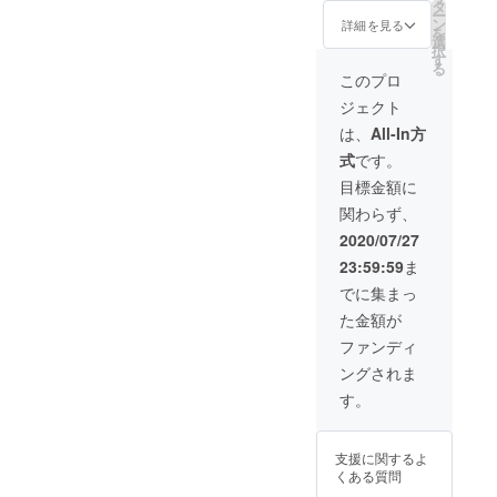
効期限
間ホー
枚 ドリ
タ
ー
2020年
ルレン
ンクチ
ン
詳細を見る
を
9月より
タル頂
ケット
選
択
6ヵ月間
けま
有効期
す
る
有効 ド
す。 当
限 2020
このプロ
リンク
日、ド
年9月～
ジェクト
チケッ
リンク
2021年
ト有効
チケッ
3月まで
は、
All-In方
期限
ト20枚
有効
式
です。
2020年
お渡し
9月～
いたし
目標金額に
2021年
ます。
関わらず、
3月まで
VOXX専
有効 ご
属の音
2020/07/27
注意 予
響さ
23:59:59
ま
約
ん、照
フォー
明さん
でに集まっ
ムのご
が料金
た金額が
記入を
に含ま
VOXXよ
れま
ファンディ
りメー
す。 有
ングされま
ルにて
効期限
ご案内
2020年
す。
いたし
9月より
ます。
6ヵ月間
来場者
有効 ド
支援に関するよ
様、全
リンク
くある質問
員に1ド
チケッ