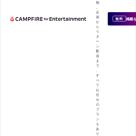
能
。
企
画
掲載
無料
か
ら
リ
タ
ー
ン
配
送
ま
で
、
す
べ
て
お
任
せ
の
プ
ラ
ン
も
あ
り