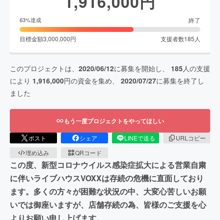
1,916,000
円
終了
63
%達成
目標金額
3,000,000
円
支援者数
185
人
このプロジェクトは、
2020/06/12
に募集を開始し、
185
人の支援
により
1,916,000
円の資金を集め、
2020/07/27
に募集を終了し
ました
もう一度プロジェクトをやってほしい
ポスト
シェア
LINEで送る
URLコピー
埋め込み
QRコード
この度、新型コロナウイルス感染症拡大による営業自粛
に伴いライブハウスVOXXは存続の危機に直面しており
ます。多くの方々が困難な状況の中、大変心苦しいお願
いでは御座いますが、店舗存続の為、皆様のご支援を心
よりお願い申し上げます。