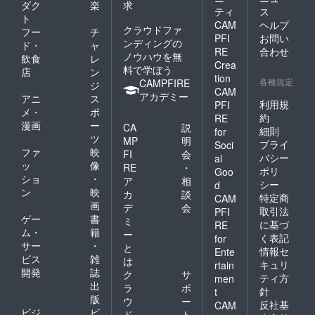
ダク
楽
求
ティ
ス
ト
CAM
ヘルプ
クラウドファ
フー
チ
PFI
お問い
ンディングの
ド・
ャ
RE
合わせ
ノウハウを無
飲食
レ
Crea
料で学ぼう
店
ン
tion
各種規定
CAMPFIRE
ジ
CAM
アカデミー
アニ
ス
利用規
PFI
メ・
ポ
約
RE
漫画
ー
CA
説
細則
for
ツ
MP
明
プライ
Soci
ファ
映
FI
会
バシー
al
ッ
像
RE
・
ポリ
Goo
ショ
・
ア
相
シー
d
ン
映
カ
談
特定商
CAM
画
デ
会
取引法
PFI
ゲー
書
ミ
に基づ
RE
ム・
籍
ー
く表記
for
サー
・
と
情報セ
Ente
ビス
雑
は
キュリ
rtain
開発
誌
ク
サ
ティ方
men
出
ラ
ポ
針
t
版
ウ
ー
反社基
CAM
ビジ
ビ
ド
ト