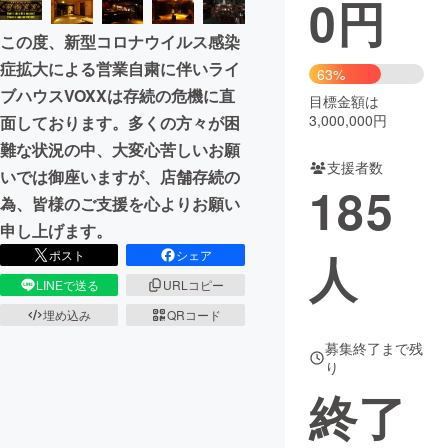
0
円
まちづくり・地域活性化
この度、新型コロナウイルス感染
症拡大による営業自粛に伴いライ
63%
ブハウスVOXXは存続の危機に直
CAMPFIRE for Social Good
CAMPFIRE Creation
目標金額は
3,000,000円
面しております。多くの方々が困
CAMPFIREふるさと納税
machi-ya
コミュニティ
難な状況の中、大変心苦しいお願
支援者数
いでは御座いますが、店舗存続の
185
為、皆様のご支援を心よりお願い
申し上げます。
人
ポスト
シェア
LINEで送る
URLコピー
埋め込み
QRコード
募集終了まで残
り
終了