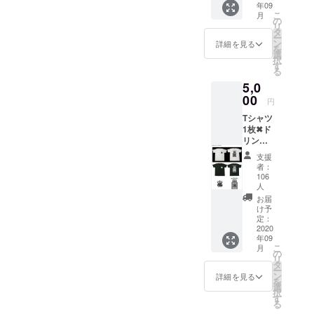
いたします日頃、皆様がパ
年09
NA サイ
年9月～
こ
月
ズ
2021年
の
フォーマンスを披露される
リ
=60cm
3月まで
タ
ー
x60cm
有効
ン
舞台を使って皆さんで歌い
詳細を見る
を
カラー
選
択
＝レッ
ましょう！評判が良けれ
す
る
ド 材質
ば、ライブの無い（土、
5,0
=cotton
100%
00
円
日）も積極的に使って開催
PP袋入
Tシャツ
れ ドリ
したいと思います。さ～
1枚✖ド
ンクチ
リンク
ケット
VOXX楽しくしていきますよ
チケッ
有効期
支援
～！是非！来てね！詳細開
ト3枚
限 2020
者：
VOXX
年9月～
106
催日 2020年6月24日（水曜
10th T-
2021年
人
shirts
3月まで
お届
日）時間 OPEN 19時
サイズ
有効
け予
=S/M/L/
定：
START 20時料金 1,000円／
2020
XL カ
年09
1ドリンク付き (歌い放題！)
ラー=ホ
こ
月
ワイト/
の
リ
曲数 必ず歌える曲は有り〼
ブラッ
タ
ー
ク 材質
ン
詳細を見る
当日は、別嬪さんの司会も
を
=cotton
選
択
100%
す
来ます？もちろん！VOXXの
る
PP袋入