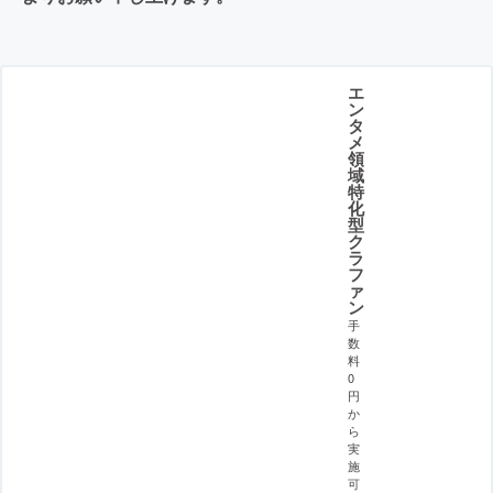
エ
ン
タ
メ
領
域
特
化
型
ク
ラ
フ
ァ
ン
手
数
料
0
円
か
ら
実
施
可