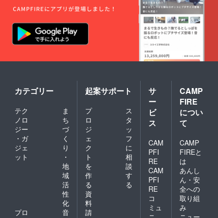
カテゴリー
起案サポート
サ
CAMP
ー
FIRE
テク
ま
プ
ス
ビ
につい
ノロ
ち
ロ
タ
ス
て
ジー
づ
ジ
ッ
・ガ
く
ェ
フ
CAM
CAMP
ジェ
り
ク
に
PFI
FIREと
ット
・
ト
相
RE
は
地
を
談
CAM
あんし
域
作
す
PFI
ん・安
活
る
る
RE
全への
性
資
コ
取り組
化
料
ミュ
み
プロ
音
請
ニ
ニュー