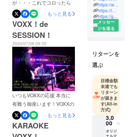
が・・・これでコロったら
クシーンだ
https://www.facebook.com/LiveVoxx/?ref=bookmarks
https://twitter.com/live_voxx
観念しますザックリですが
けでなく、
もっと見る
https://goo.gl/maps/wohyXoswuhPdukpTA
ダンスや講
対策は下記の内容です。
VOXX！de
メッセー
演、貸切
１）大阪府コロナ追跡シス
ジを送る
パーティー
SESSION！
テムの導入２）舞台と客席
など、多種
2020/07/08 09:35
多様なイベ
の間隔を２ⅿ以上空けてい
ントにご利
リターンを
ます３）客席を前後1m空け
用頂けます.
る（ホール内30席、通路10
選ぶ
● 充実した音
席、バーカン側10席）計50
響機材をご
用意。
席対応できます。４）店内
目標金額
● フローリン
未達でも
換気（強制吸排気ファン）
グ敷きとサ
リターン
いつもVOXXの応援 本当に
３分で店内の空気が入れ替
が届きま
イドのミ
有難う御座います！VOXXの
す
(All-in
わります。５）受付用、非
ラーフロア
方式)
はダンスに
ミキサーちゃんがソロソロ
接触体温計、アルコール消
もっと見る
3,0
も最適。
本格的に音出してもえぇ～
毒液、６）トイレ、換気、
00
KARAOKE
円
● 結婚式二次
んちゃう？って言ってま
手洗い洗剤、便座クリー
オリジ
会、パー
VOXX！
ナルマ