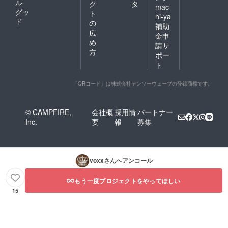
ル
ク
タ
mac
グッ
ト
hi-ya
ド
の
補助
広
金申
め
請サ
方
ポー
ト
「QRコード」は株式会社デンソーウェーブの登録商標です。
© CAMPFIRE,
会社概
採用情
パートナー
Inc.
要
報
募集
voxx
さんへアンコール
もう一度プロジェクトをやってほしい
15