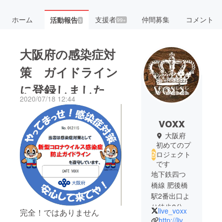
ホーム
支援者
仲間募集
コメント
活動報告
99+
3
大阪府の感染症対
策 ガイドライン
に登録しました
2020/07/18 12:44
voxx
大阪府
初めてのプ
ロジェクト
です
地下鉄四つ
橋線 肥後橋
駅2番出口よ
り徒歩2分
live_voxx
完全！ではありません
ミュージッ
http://live-voxx.com/