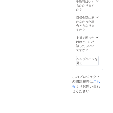
リンク
ト有効
手数料はいく
／500円
期限
らかかります
別途お
2020年
か？
願い致
9月～
しま
2021年
目標金額に届
す。
3月まで
かなかった場
有効 ご
合どうなりま
注意 予
すか？
約
フォー
支援で困った
ムのご
時はどこに相
記入を
談したらいい
VOXXよ
ですか？
りメー
ルにて
ヘルプページを
ご案内
見る
いたし
ます。
来場者
このプロジェクト
様、全
の問題報告は
こち
員に1ド
リンク
ら
よりお問い合わ
／500円
せください
別途お
願い致
しま
す。