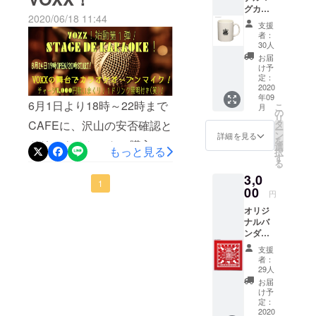
す！だぁ～かぁ～らぁ～♫来
ティーなど
ナー７）店内加湿器 50畳用
グカッ
2020/06/18 11:44
多様なイベ
プ1個✖
る！7月11日19時～22時ま
８）毎回、ボーカルマイク
支援
ドリン
ントにご利
者：
で！セッションライブ！開
クチ
のグリル交換及び除菌シー
30人
用頂けま
ケット2
お届
催します！VOXX恒例になり
トでの清掃
す。
枚
け予
VOXX
定：
ました3蜜を避けての開催！
● テーブルで
10th
2020
80席、スタ
年09
MUG
（キャパ50名可能です）コ
6月1日より18時～22時まで
こ
月
CUP サ
ンディング
の
リ
ロッてない！健康に自信の
イズ=直
CAFEに、沢山の安否確認と
タ
ご利用の場
ー
径
ン
詳細を見る
ある貴方なら大丈夫！入場
を
合150名に対
ドリンクチケットの購入を
84mm×
選
もっと見る
択
96mm
す
応。
料金は、バーカウンターで
いただきました皆様の応援
る
カラー=
● レッスン教
3,0
ホワイ
お支払いください（1000円
に支えられ毎日幸せですそ
1
室などス
ト 材質
00
円
／1ドリンク付き）アルコー
=ストー
こで！これからは、LIVE
クールとし
オリジ
ンウエ
ル消毒（バーカウンターに
てもご利用
ナルバ
HOUSEらしくステージにも
ア 容量
ンダナ
=約
ください。
置いています）体温測定
灯をともして行こうと思い
✖ドリ
340ml
支援
ンクチ
紙箱入
(37.5℃以下ネ）大阪府コロ
者：
ます。VOXXに来て頂いたり
ケット2
ドリン
29人
ナ追跡システムの登録も忘
枚
クチ
FBで告知しましたが
お届
VOXX
ケット
け予
れないでネ！
10th
KARAOKE VOXX！を開催
有効期
定：
BANDA
2020
限 2020