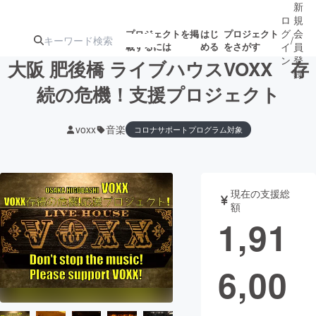
新
ロ
規
グ
会
プロジェクトを掲
はじ
プロジェクト
/
載するには
める
をさがす
イ
員
ン
登
大阪 肥後橋 ライブハウスVOXX 存
録
続の危機！支援プロジェクト
人気のプロ
注目のリ
注目の新着プロ
募集終了が近いプ
もうすぐ公開
voxx
音楽
コロナサポートプログラム対象
ジェクト
ターン
ジェクト
ロジェクト
されます
アート・写真
音楽
現在の支援総
額
1,91
テクノロジー・ガジェット
ゲーム・サ
映像・映画
書籍・雑誌
6,00
ビジネス・起業
チャレンジ