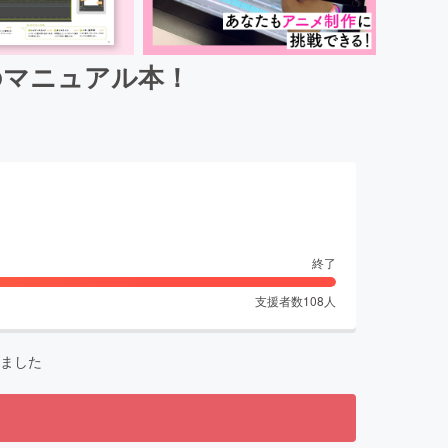
のマニュアル本！
終了
支援者数
108
人
ました