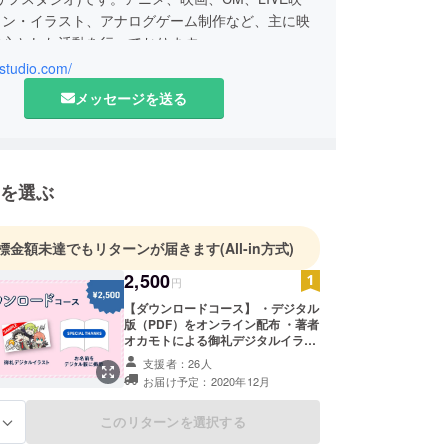
イン・イラスト、アナログゲーム制作など、主に映
中心とした活動を行っております。
ifstudio.com/
メッセージを送る
を選ぶ
標金額未達でもリターンが届きます
(All-in方式)
2,500
円
【ダウンロードコース】 ・デジタル
版（PDF）をオンライン配布 ・著者
オカモトによる御礼デジタルイラス
ト ・デジタル版（PDF）のスペシャ
支援者：26人
ルサンクスページにクレジット表記
お届け予定：2020年12月
※ご指定のメールアドレスに、本書
デジタル版（PDF）および御礼デジ
タルイラストのダウンロードリンク
このリターンを選択する
る
をお送りします。 ※備考欄に、スペ