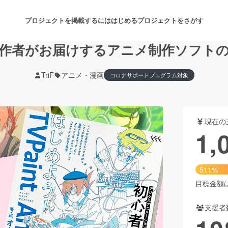
プロジェクトを掲載するには
はじめる
プロジェクトをさがす
作者がお届けするアニメ制作ソフト
TriF
アニメ・漫画
コロナサポートプログラム対象
注目のリターン
注目の新着プロジェクト
募集終了が近いプロジェクト
も
現在の
音楽
舞台・パフォーマンス
1,
ゲーム・サービス開発
フード・飲食店
511%
書籍・雑誌出版
アニメ・漫画
目標金額は2
支援者
チャレンジ
ビューティー・ヘルスケ