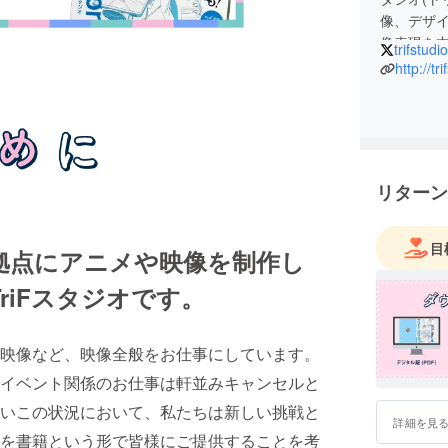
像、デザ
像表現を
trifstudio
http://tr
リターン
目
拠点にアニメや映像を制作し
riFスタジオです。
映像など、映像全般をお仕事にしています。
イベント関係のお仕事は軒並みキャンセルと
いこの状況において、私たちは新しい挑戦と
詳細を見
を書籍という形で皆様にご提供することを考