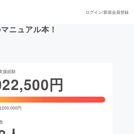
ログイン
/
新規会員登録
のマニュアル本！
うすぐ公開されます
支援総額
プロダクト
022,500
円
ファッション
スポーツ
00,000円
数
ア
ソーシャルグッド