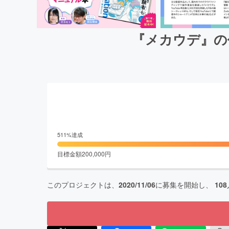
『メカウデ』の
511
%達成
目標金額
200,000
円
このプロジェクトは、
2020/11/06
に募集を開始し、
108