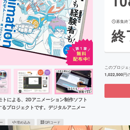
10
募集終
CAMPFIRE for Social Good
CAMPFIRE Creation
終
CAMPFIREふるさと納税
machi-ya
コミュニティ
このプロジェ
1,022,500
円
モトによる、2Dアニメーション制作ソフト
社出版するプロジェクトです。デジタルアニメー
ピー
埋め込み
QRコード