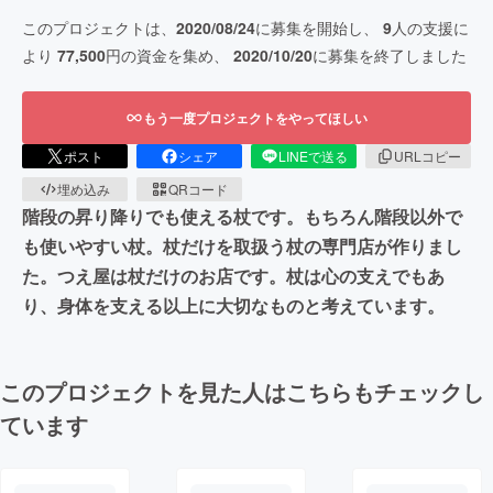
このプロジェクトは、
2020/08/24
に募集を開始し、
9
人の支援に
より
77,500
円の資金を集め、
2020/10/20
に募集を終了しました
もう一度プロジェクトをやってほしい
ポスト
シェア
LINEで送る
URLコピー
埋め込み
QRコード
階段の昇り降りでも使える杖です。もちろん階段以外で
も使いやすい杖。杖だけを取扱う杖の専門店が作りまし
た。つえ屋は杖だけのお店です。杖は心の支えでもあ
り、身体を支える以上に大切なものと考えています。
このプロジェクトを見た人はこちらもチェックし
ています