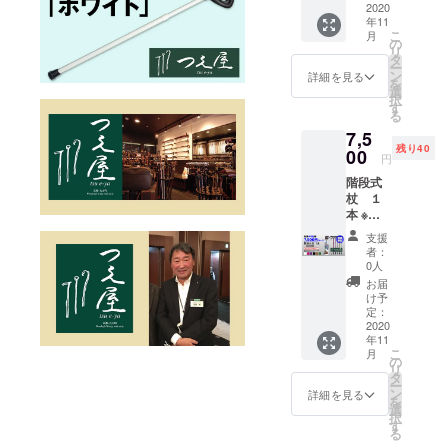
り、豊富な
らお送
2020
年11
アイデアを
りしま
こ
月
す。 予
の
もとに独自
リ
めご了
タ
ー
の商品を自
承くだ
ン
詳細を見る
を
さい。
社開発して
選
択
す
いる。
る
現在では京
7,5
残り40
00
都市内に５
円
店舗、東
階段式
杖 １
京、大阪で
本 ※色
直営店を運
のご指
支援
営するほ
定はで
者：
きませ
か、全国の
0人
ん。 色
お届
百貨店で催
は６色
け予
事・ポップ
の中か
定：
らお送
2020
アップスト
年11
りしま
こ
アを展開し
月
す。 予
の
リ
めご了
ている。
タ
ー
承くだ
ン
詳細を見る
を
さい。
選
択
す
る