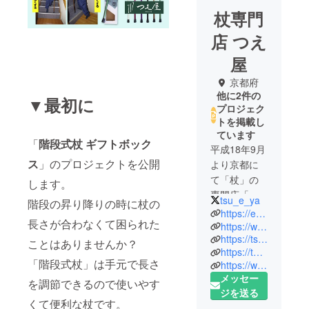
杖専門
店 つえ
屋
京都府
他に2件の
▼最初に
プロジェク
トを掲載し
ています
「
階段式杖 ギフトボック
平成18年9月
ス
」のプロジェクトを公開
より京都に
て「杖」の
します。
専門店「つ
tsu_e_ya
階段の昇り降りの時に杖の
え屋」を開
https://e-104.info/
長さが合わなくて困られた
業。
https://www.tsueya.co.jp/
https://tsueya.shop-pro.jp/
量と質で一
ことはありませんか？
https://twitter.com/tsu_e_ya
番になるべ
「階段式杖」は手元で長さ
https://www.instagram.com/tsueya_kyoto/
く、邁進し
メッセー
を調節できるので使いやす
現在は在庫
ジを送る
は20万本を
くて便利な杖です。