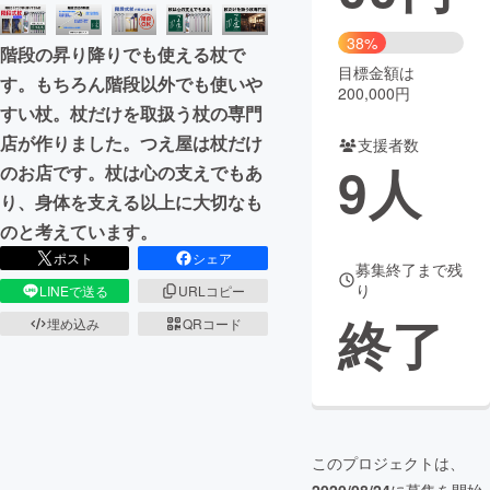
まちづくり・地域活性化
38%
階段の昇り降りでも使える杖で
目標金額は
す。もちろん階段以外でも使いや
200,000円
CAMPFIRE for Social Good
CAMPFIRE Creation
すい杖。杖だけを取扱う杖の専門
CAMPFIREふるさと納税
machi-ya
コミュニティ
店が作りました。つえ屋は杖だけ
支援者数
9
人
のお店です。杖は心の支えでもあ
り、身体を支える以上に大切なも
のと考えています。
ポスト
シェア
募集終了まで残
り
LINEで送る
URLコピー
終了
埋め込み
QRコード
このプロジェクトは、