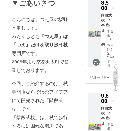
▼ごあいさつ
8,5
00
円
階段式
こんにちは。つえ屋の坂野
杖 １
本 色は
と申します。
６色の
支援
中から
わたくしども
「つえ屋」は
者：
お選び
1人
いただ
「つえ」だけを取り扱う杖
お届
けま
け予
専門店
です。
す。
定：
2020
2006年より京都丸太町で営
年11
こ
月
の
業しております。
リ
タ
ー
ン
詳細を見る
を
選
今回、ご紹介するのは、杖
択
す
る
専門店ならではのアイデア
9,5
にて開発された「階段式
00
円
杖」です。
階段式
杖 １
「階段式杖」は、杖で歩行
本 色は
６色の
支援
するには困難な場所であ
中から
者：