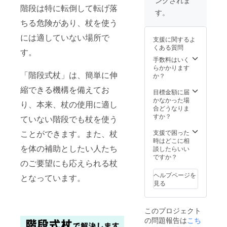
ングされま
階段は特に転倒して転げ落
す。
ちる危険があり、杖を使う
には適していない場所で
支援に関するよ
くある質問
す。
手数料はいく
らかかります
「階段式杖」は、簡単に伸
か？
縮できる機構を備えてお
目標金額に届
かなかった場
り、本来、杖の使用に適し
合どうなりま
すか？
ていない階段でも杖を使う
ことができます。また、杖
支援で困った
時はどこに相
を体の補助としたい人たち
談したらいい
ですか？
のご要望にも応えられる杖
ヘルプページを
となっています。
見る
このプロジェクト
の問題報告は
こち