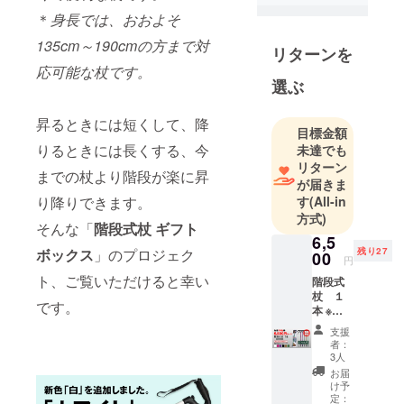
誇る。
＊
身長では、おおよそ
創業者の坂
135cm～190cmの方まで対
野寛は 自身
リターンを
が目の難病
応可能な杖です。
選ぶ
(指定難病
302：レーベ
昇るときには短くして、降
ル遺伝性視
目標金額
神経症)を
りるときには長くする、今
未達でも
リターン
患ったこと
までの杖より階段が楽に昇
が届きま
により、見
す
(All-in
り降りできます。
えなかった
方式)
ものに気づ
そんな「
階段式杖 ギフト
6,5
き、自身の
残り27
ボックス
」のプロジェク
00
円
理念、在り
ト、ご覧いただけると幸い
階段式
方を確信す
杖 １
です。
るに至る。
本 ※色
のご指
独自にあみ
支援
定はで
者：
だした経営
きませ
3人
戦略と経営
ん。 色
お届
は６色
哲学によ
け予
の中か
定：