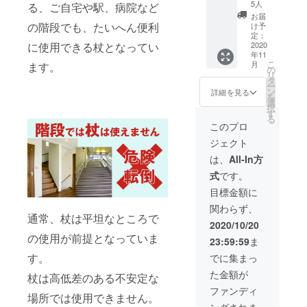
お選び
5人
る、ご自宅や駅、病院など
いただ
お届
けま
の階段でも、たいへん便利
け予
す。 専
定：
に使用できる杖となってい
用替ゴ
2020
年11
ム（２
こ
月
ます。
個
の
リ
入）
タ
ー
１個
ン
詳細を見る
を
選
択
す
る
このプロ
ジェクト
は、
All-In方
式
です。
目標金額に
関わらず、
通常、杖は平坦なところで
2020/10/20
の使用が前提となっていま
23:59:59
ま
す。
でに集まっ
た金額が
杖は高低差のある不安定な
ファンディ
場所では使用できません。