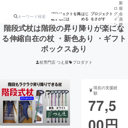
新
ロ
規
グ
会
プロジェクトを掲
はじ
プロジェクト
/
載するには
める
をさがす
イ
員
ン
登
階段式杖は階段の昇り降りが楽にな
録
る伸縮自在の杖 ・新色あり ・ギフト
ボックスあり
人気のプロ
注目のリ
注目の新着プロ
募集終了が近いプ
もうすぐ公開
ジェクト
ターン
ジェクト
ロジェクト
されます
杖専門店 つえ屋
プロダクト
アート・写真
音楽
現在の支援総
テクノロジー・ガジェット
ゲーム・サ
額
77,5
映像・映画
書籍・雑誌
00
円
ビジネス・起業
チャレンジ