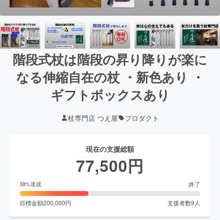
階段式杖は階段の昇り降りが楽に
なる伸縮自在の杖 ・新色あり ・
ギフトボックスあり
杖専門店 つえ屋
プロダクト
現在の支援総額
77,500
円
終了
38
%達成
目標金額
200,000
円
支援者数
9
人