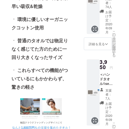
and fashion
枚＞
者：
早い吸収&乾燥
CAMPF
products
74人
IRE限定
お届
using pure
価格
け予
ㆍ 環境に優しいオーガニッ
silver fiber
25%割
定：
引！ リ
2020
and Swiss
クコットン使用
年09
ターン
こ
antimicrobial
月
構成：
の
リ
シル
technology
タ
ㆍ 普通のタオルでは物足り
ー
バーラ
ン
詳細を見る
Sanitize and
を
イニン
なく感じてた方のために一
選
択
Organic
グク
す
る
回り大きくなったサイズ
リーン
Cotton to
3,9
パッ
give you
ケー
50
円
ㆍ これらすべての機能がつ
cleanliness
ジ、
＜ハン
フェイ
and
いているにもかかわらず、
ドタオ
スタオ
freshness.
ル1set -
ル
驚きの軽さ
5枚＞
1set(4
支援
CAMPF
枚) ＊海
者：
실버라이닝
IRE限定
外配送
7人
은 일상을 살
価格
料が含
お届
25%割
まれて
け予
아가는 당신
引！ リ
いま
定：
에게 언제나
ターン
2020
す。 ＊
年09
構成：
깨끗함과 상
9月から
こ
月
シル
の順次
の
쾌함을 드리
リ