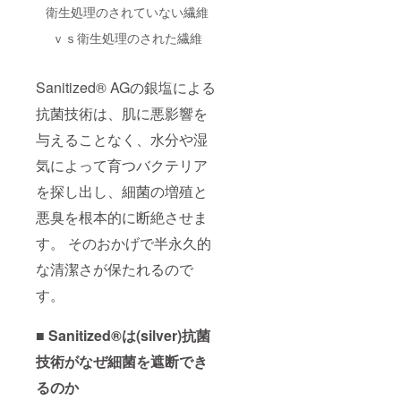
衛生処理のされていない繊維
ｖｓ衛生処理のされた繊維
Sanitized® AGの銀塩による
抗菌技術は、肌に悪影響を
与えることなく、水分や湿
気によって育つバクテリア
を探し出し、細菌の増殖と
悪臭を根本的に断絶させま
す。 そのおかげで半永久的
な清潔さが保たれるので
す。
■ Sanitized®は(silver)抗菌
技術がなぜ細菌を遮断でき
るのか