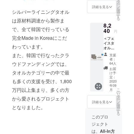
バーラ
配送予
タ
ー
기 위해 순수
イニン
定で
ン
詳細を見る
を
グク
す。
シルバーライニングタオル
選
한 은 섬유와
択
リーン
す
스위스 항균
る
は原材料調達から製作ま
パッ
8,2
기술인 새니
ケー
で、全て韓国で行っている
ジ、ハ
40
타이즈, 오가
円
ンドタ
完全Made in Koreaにこだ
닉 코튼을 이
＜フェ
オル
イスタ
1set(5
용하여 생활
わっています。
オル
枚) ＊海
용품 및 패션
1set - 4
外配送
また、韓国で行なったクラ
支援
제품을 제작 ·
枚+ハン
料が含
者：
ドタオ
まれて
ウドファンディングでは、
64人
판매하고 있
ル1set -
いま
お届
습니다.
タオルカテゴリーの中で最
5枚＞
す。 ＊
け予
CAMPF
9月から
定：
も多くの支援を受け、1,800
IRE限定
2020
の順次
年09
価格
配送予
万円以上集まり、多くの方
こ
月
30%割
定で
の
リ
引！ リ
す。
タ
から愛されるプロジェクト
ー
ターン
ン
詳細を見る
を
構成：
選
となりました。
択
シル
す
る
バーラ
このプロ
イニン
ジェクト
グク
リーン
は、
All-In方