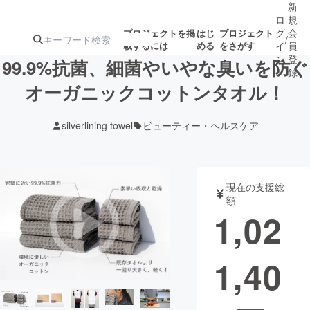
新
ロ
規
グ
会
プロジェクトを掲
はじ
プロジェクト
/
載するには
める
をさがす
イ
員
ン
登
99.9%抗菌、細菌やいやな臭いを防ぐ
録
オーガニックコットンタオル！
人気のプロ
注目のリ
注目の新着プロ
募集終了が近いプ
もうすぐ公開
silverlining towel
ビューティー・ヘルスケア
ジェクト
ターン
ジェクト
ロジェクト
されます
アート・写真
音楽
現在の支援総
額
1,02
テクノロジー・ガジェット
ゲーム・サ
1,40
映像・映画
書籍・雑誌
ビジネス・起業
チャレンジ