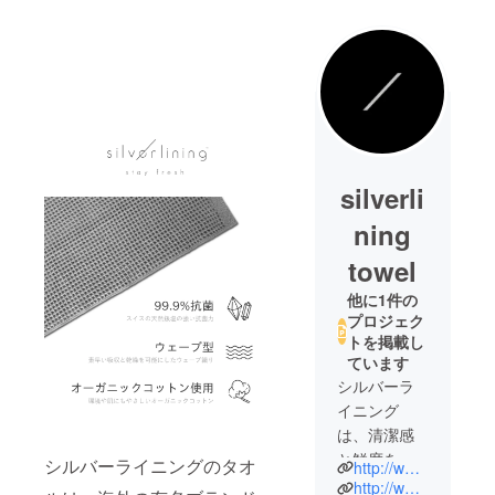
silverli
ning
towel
他に1件の
プロジェク
トを掲載し
ています
シルバーラ
イニング
は、清潔感
と鮮度を高
シルバーライニングのタオ
http://www.silverlining.fit
めるため
http://www.facebook.com/svl.stay.fresh