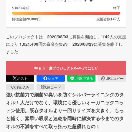
終了
5,107
%達成
目標金額
20,000
円
支援者数
142
人
このプロジェクトは、
2020/08/03
に募集を開始し、
142
人の支援
により
1,021,400
円の資金を集め、
2020/08/29
に募集を終了し
ました
もう一度プロジェクトをやってほしい
ポスト
シェア
LINEで送る
URLコピー
埋め込み
QRコード
強い抗菌力で細菌や臭いを防ぐシルバーライニングのタ
オル！人だけでなく、環境にも優しいオーガニックコッ
トン使用。既存タオルより一回りサイズを大きく、もっ
と軽く、素早い吸収と速乾を同時に解決する今までのタ
オルの不満をすべて取っ払った超優れもの！