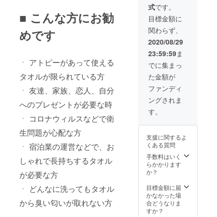
パッ
式
です。
ケー
■ こんな方にお勧
ジ、
目標金額に
フェイ
関わらず、
めです
スタオ
ル1set -
2020/08/29
4枚、ハ
23:59:59
ま
ンドタ
ㆍ アトピーがあって使える
オル
でに集まっ
1set(5
タオルが限られている方
た金額が
枚) ＊海
外配送
ファンディ
ㆍ 友達、家族、恋人、自分
料が含
ングされま
まれて
へのプレゼントが必要な時
いま
す。
す。 ＊
ㆍ コロナウィルスなどで衛
9月から
生問題が心配な方
の順次
支援に関するよ
配送予
くある質問
ㆍ 宿泊業の運営などで、お
定で
す。
手数料はいく
しゃれで長持ちするタオル
らかかります
か？
が必要な方
ㆍ どんなに洗ってもタオル
目標金額に届
かなかった場
から臭い匂いが取れない方
合どうなりま
すか？