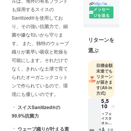
ルは、海外の有名ブランド
に、純粋な
http://www.instagram.com/svl.stay_fresh
も採用するスイスの
メッセー
銀繊維とス
ジを送る
イスの抗菌
Sanitized®を使用してお
技術である
り、その強い抗菌力で、細
サニタイズ
菌や嫌な匂いから守りま
とオーガ
リターンを
ニックコッ
す。 また、独特のウェーブ
トンを使っ
選ぶ
織りが素早い吸収と乾燥を
た生活必需
可能にします。それだけで
品やファッ
目標金額
ション製品
なく、きれいな土壌で育て
未達でも
を製造·販売
リターン
られたオーガニックコット
していま
が届きま
ンで作られているので、環
す。
す
(All-in
方式)
境にも優しいのです。
Silverlining
5,5
10
produces
ㆍ スイスSanitized®の
円
and sells
＜フェ
99.9%抗菌力
イスタ
daily
オル
necessities
1set - 4
ㆍ ウェーブ織りが叶える素
支援