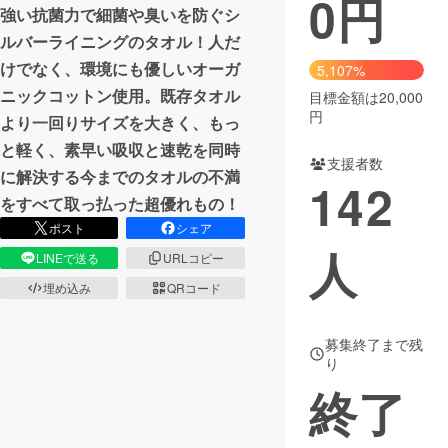
0
円
強い抗菌力で細菌や臭いを防ぐシ
まちづくり・地域活性化
ルバーライニングのタオル！人だ
けでなく、環境にも優しいオーガ
5,107%
ニックコットン使用。既存タオル
目標金額は20,000
CAMPFIRE for Social Good
CAMPFIRE Creation
円
より一回りサイズを大きく、もっ
CAMPFIREふるさと納税
machi-ya
コミュニティ
と軽く、素早い吸収と速乾を同時
支援者数
に解決する今までのタオルの不満
142
をすべて取っ払った超優れもの！
ポスト
シェア
人
LINEで送る
URLコピー
埋め込み
QRコード
募集終了まで残
り
終了