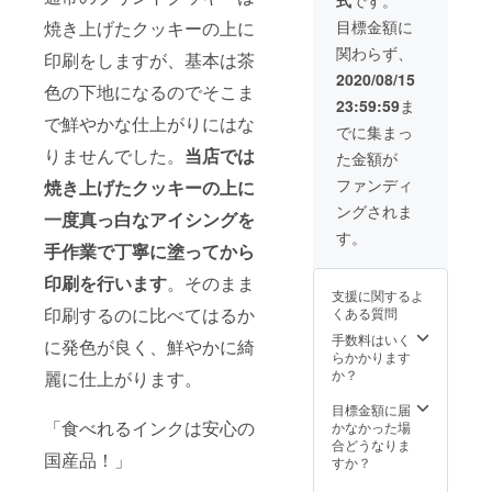
式
です。
イシン
クッ
スクッ
心して
ださ
グはペ
キーも
キーは
焼き上げたクッキーの上に
目標金額に
お作り
い。
ンにし
特別に
クール
頂けま
関わらず、
た状態
印刷をしますが、基本は茶
提供さ
便（冷
す！
で準備
せてい
凍）に
2020/08/15
（焼く
色の下地になるのでそこま
いたし
ただき
てお届
際には
23:59:59
ま
ますの
ます。
けいた
オーブ
で鮮やかな仕上がりにはな
で綺麗
【サー
しま
でに集まっ
ンが必
に線を
ビスオ
す。
要で
りませんでした。
当店では
た金額が
引く方
プショ
カット
す。）
法、綺
ン内
して焼
ファンディ
焼き上げたクッキーの上に
麗に色
容】 ・
くだけ
ングされま
を塗る
ハート
一度真っ白なアイシングを
です
方法を
or星
が、
す。
手作業で丁寧に塗ってから
教えさ
アイシ
しっか
せてい
ング
り焼き
印刷を行います
。そのまま
ただき
クッ
方のレ
支援に関するよ
ます。
キーS
シピも
印刷するのに比べてはるか
くある質問
おうち
10個 ・
お付け
でもま
メッ
手数料はいく
してお
に発色が良く、鮮やかに綺
た出来
セージ
らかかります
ります
るよう
プレー
か？
麗に仕上がります。
ので お
にクッ
ト 1個
菓子作
キーの
・アル
目標金額に届
り初心
作り方
「食べれるインクは安心の
ファ
かなかった場
者の方
とアイ
ベット
合どうなりま
でも安
国産品！」
シング
クッ
すか？
心して
の作り
キー
お作り