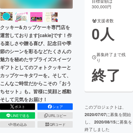
目標金額は
300,000円
まちづくり・地域活性化
支援者数
0
人
クッキー&カップケーキ専門店を
CAMPFIRE for Social Good
CAMPFIRE Creation
運営しております[cakie]です！作
CAMPFIREふるさと納税
machi-ya
コミュニティ
る楽しさや贈る喜び、記念日や季
節のシーンを彩るなどたくさんの
募集終了まで残
魅力を秘めたサプライズスイーツ
り
ギフトとしてのフォトクッキーと
終了
カップケーキタワーを。そして、
こんなご時世だからこその「おう
ちセット」も。皆様に笑顔と感動
そして元気をお届け！
このプロジェクトは、
ポスト
シェア
2020/07/07
に募集を開始
LINEで送る
URLコピー
し、
2020/08/15
に募集を
埋め込み
QRコード
終了しました