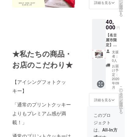
いなし
入った
ン
イス
詳細を見る
メール
を
のカッ
簡単
選
ボック
を送ら
択
プケー
ティー
す
スクッ
せてい
る
キタ
タイム
キーは
ただき
40,
ワーを
セット
クール
ます。
特別価
000
の大満
便（冷
そちら
円
格にて
足Ver.で
凍）に
のメー
【名古
設置さ
す。 厚
てお届
ルに
屋市限
せてい
めに
けいた
「LINE
定】親
ただき
カット
しま
希望」
子向け
ます！
しても
★私たちの商品・
す。
とご返
支援
アイシ
50個の
なんと
カット
者：
信くだ
ング教
カップ
100枚の
0人
して焼
さい。
お店のこだわり★
室出張
ケーキ
クッ
くだけ
お届
LINE＠
アイシ
を使っ
キーが
け予
です
QRコー
ング
た5段の
定：
できま
が、
ドを添
クッ
2020
タワー
す！ 定
しっか
【アイシングフォトクッ
付し返
年09
キー5枚
になり
価6,800
り焼き
信させ
こ
月
をお持
ます。
の
キー】
円（※
方のレ
ていた
リ
ち帰り
この度
タ
クール
シピも
だきま
ー
できる
いつも
ン
便送料
詳細を見る
お付け
すので
を
親子向
「通常のプリントクッキー
ならオ
選
込み）
してお
そちら
択
けアイ
プショ
す
➡5,500
ります
でお友
る
よりもプレミアム感が満
シング
ンでお
円でリ
このプロ
ので お
達登録
教室を
付けし
ター
菓子作
後LINE
載！」
ジェクト
出張で
ている
ン。 ア
り初心
にて画
承りま
アイシ
イス
は、
All-In方
者の方
像をお
す。 ア
ング
ボック
でも安
通常のプリントクッキーは
送りく