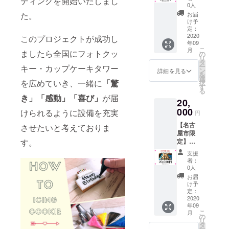
ディングを開始いたしまし
スボッ
ティー
希望≫
0人
クス
バッ
プロ
た。
お届
クッ
ク 5
ジェク
け予
キー5種
パック
定：
ト終了
類 （プ
2020
以上が
このプロジェクトが成功し
後こち
年09
レー
入った
らから
こ
月
ましたら全国にフォトクッ
ン・コ
簡単
の
メール
リ
コア・
ティー
タ
を送ら
ー
キー・カップケーキタワー
ストロ
タイム
ン
せてい
詳細を見る
を
ベ
セット
選
ただき
を広めていき、一緒に
「驚
択
リー・
です。
す
ます。
る
抹茶・
厚めに
(order
き」「感動」「喜び」
が届
20,
オレン
カット
@cakie
ジ）各1
000
しても
けられるように設備を充実
.jp） そ
円
本（200
60枚の
ちらの
【名古
グラ
させたいと考えておりま
クッ
メール
屋市限
ム）×5
キーが
に画像
す。
定】
本 アー
できま
を添付
カップ
ルグレ
す！ 定
しご返
支援
ケーキ
イ
価5,500
信くだ
者：
タワー5
ティー
円（※
0人
さい。
段設置
オリジ
クール
≪LINE
お届
サービ
ナル
便送料
け予
希望≫
ス イベ
ティー
定：
込み）
プロ
ントが
2020
バッ
➡4500
ジェク
年09
盛り上
ク 10
円でリ
ト終了
こ
月
がるこ
パック
の
ター
後こち
リ
と間違
以上が
タ
ン。 ア
らから
ー