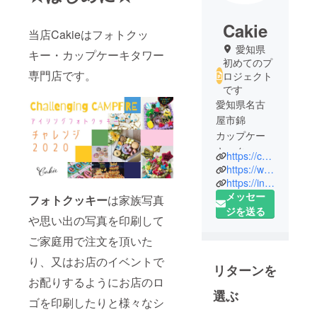
Cakie
当店Cakieはフォトクッ
愛知県
キー・カップケーキタワー
初めてのプ
専門店です。
ロジェクト
です
愛知県名古
屋市錦
カップケー
キ・クッ
https://cakie.jp
キー専門店
https://www.facebook.com/cakieinc-110560360655007/
Cakieです。
https://instagram.com/cakie.inc
メッセー
アイシング
フォトクッキー
は家族写真
ジを送る
クッキーや
や思い出の写真を印刷して
クッキーの
ご家庭用で注文を頂いた
上にお気に
入りの写真
り、又はお店のイベントで
リターンを
を印刷でき
お配りするようにお店のロ
るフォト
選ぶ
ゴを印刷したりと様々なシ
クッキーの