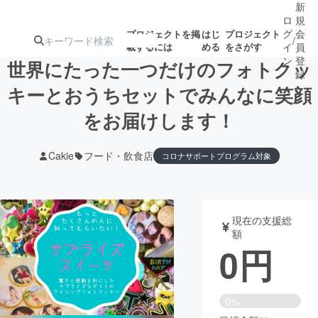
新
ロ
規
グ
会
プロジェクトを掲
はじ
プロジェクト
/
載するには
める
をさがす
イ
員
ン
登
世界にたった一つだけのフォトクッ
録
キーとおうちセットでみんなに笑顔
をお届けします！
人気のプロ
注目のリ
注目の新着プロ
募集終了が近いプ
もうすぐ公開
ジェクト
ターン
ジェクト
ロジェクト
されます
Cakie
フード・飲食店
コロナサポートプログラム対象
アート・写真
音楽
現在の支援総
テクノロジー・ガジェット
ゲーム・サ
額
0
円
映像・映画
書籍・雑誌
0%
ビジネス・起業
チャレンジ