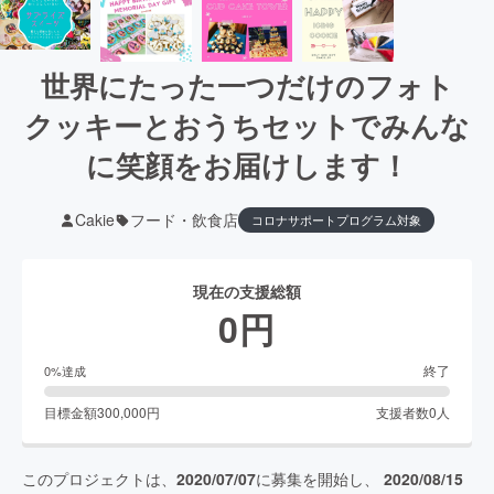
世界にたった一つだけのフォト
クッキーとおうちセットでみんな
に笑顔をお届けします！
Cakie
フード・飲食店
コロナサポートプログラム対象
現在の支援総額
0
円
終了
0
%達成
目標金額
300,000
円
支援者数
0
人
このプロジェクトは、
2020/07/07
に募集を開始し、
2020/08/15