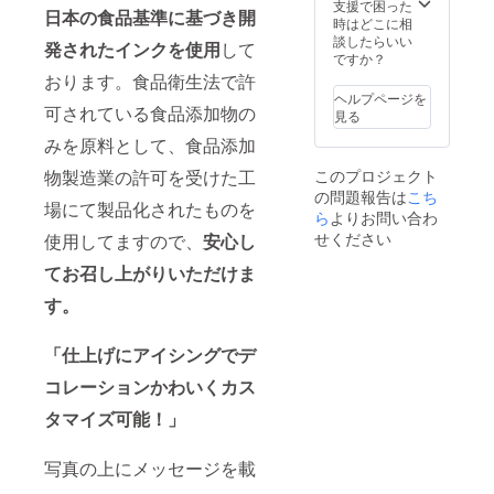
方、コ
10個 ・
支援で困った
頂けま
日本の食品基準に基づき開
ルネの
数字
時はどこに相
す！
作り方
クッ
談したらいい
（焼く
発されたインクを使用
して
の説明
キー 5
ですか？
際には
書もお
個 お届
オーブ
おります。食品衛生法で許
渡しい
け予
ンが必
ヘルプページを
たしま
可されている食品添加物の
定：9月
要で
見る
す。 15
以降の
す。）
みを原料として、食品添加
組の親
お好き
子を定
な日付
物製造業の許可を受けた工
このプロジェクト
員とさ
の問題報告は
こち
せてい
場にて製品化されたものを
ただき
ら
よりお問い合わ
ます。
せください
使用してますので、
安心し
イベン
ト等で
てお召し上がりいただけま
ぜひご
す。
活用く
ださい
ませ。
「仕上げにアイシングでデ
コレーションかわいくカス
タマイズ可能！」
写真の上にメッセージを載