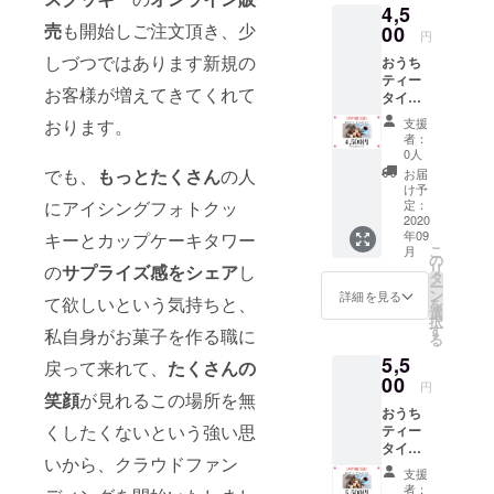
4,5
真・大
売
も開始しご注文頂き、少
好きな
00
円
ペット
しづつではあります新規の
おうち
の写
ティー
真・自
お客様が増えてきてくれて
タイム
慢のイ
セット
ラスト
おります。
支援
小 アイ
をフォ
者：
スボッ
トクッ
0人
クス
キーに
でも、
もっとたくさん
の人
お届
クッ
してみ
け予
キー3種
にアイシングフォトクッ
ません
定：
類（プ
2020
か？通
年09
キーとカップケーキタワー
レー
常販売
こ
月
ン・コ
よりお
の
リ
の
サプライズ感をシェア
し
コア・
値打ち
タ
ー
ストロ
価格で
ン
詳細を見る
て欲しいという気持ちと、
を
ベ
ご準備
選
択
リー）
させて
す
私自身がお菓子を作る職に
る
各1本
頂きま
5,5
（200グ
した！
戻って来れて、
たくさんの
ラム）
00
【フォ
円
笑顔
が見れるこの場所を無
×3本
トクッ
おうち
アール
キー用
くしたくないという強い思
ティー
グレイ
画像の
タイム
ティー
送り
いから、クラウドファン
セット
オリジ
方】 ≪
支援
大 アイ
ナル
メール
者：