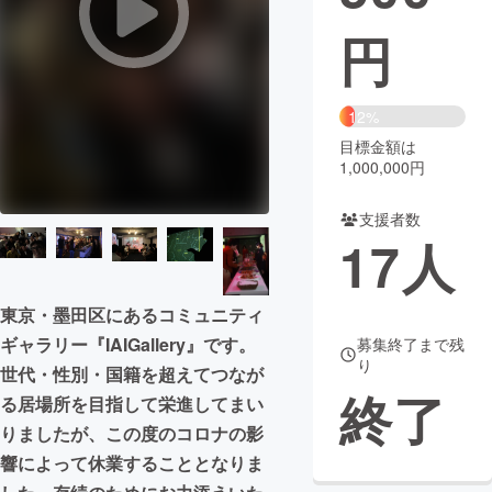
円
まちづくり・地域活性化
CAMPFIRE for Social Good
CAMPFIRE Creation
12%
CAMPFIREふるさと納税
machi-ya
コミュニティ
目標金額は
1,000,000円
支援者数
17
人
東京・墨田区にあるコミュニティ
ギャラリー『IAIGallery』です。
募集終了まで残
り
世代・性別・国籍を超えてつなが
終了
る居場所を目指して栄進してまい
りましたが、この度のコロナの影
響によって休業することとなりま