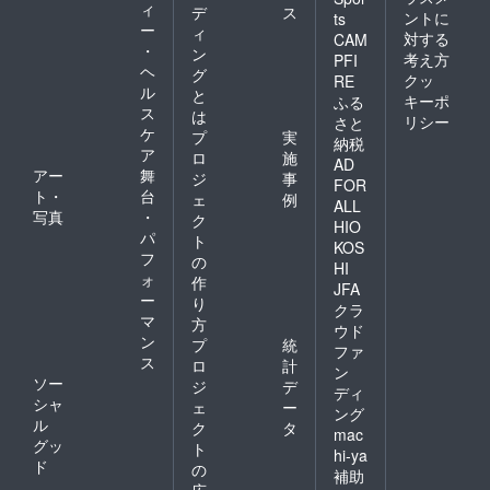
ィ
デ
ス
ントに
ts
ー
ィ
対する
CAM
・
ン
考え方
PFI
ヘ
グ
クッ
RE
ル
と
キーポ
ふる
ス
は
リシー
さと
ケ
プ
実
納税
ア
ロ
施
AD
アー
舞
ジ
事
FOR
ト・
台
ェ
例
ALL
写真
・
ク
HIO
パ
ト
KOS
フ
の
HI
ォ
作
JFA
ー
り
クラ
マ
方
ウド
ン
プ
統
ファ
ス
ロ
計
ン
ソー
ジ
デ
ディ
シャ
ェ
ー
ング
ル
ク
タ
mac
グッ
ト
hi-ya
ド
の
補助
広