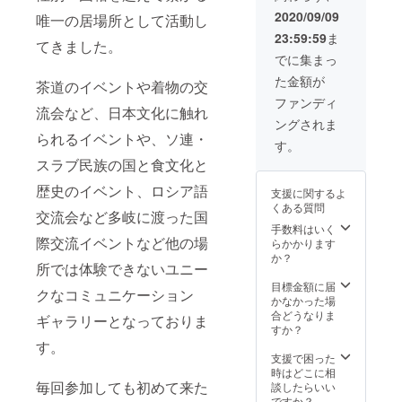
＊ギャラリーの
ております（不
2020/09/09
唯一の居場所として活動し
貸し出しにつき
定期） 事前にFB
まして 当ギャラ
23:59:59
ま
やホームページ
てきました。
リーは70㎡の広
にて日程をご確
でに集まっ
さ、収容人数は
認をよろしくお
30名となってお
た金額が
茶道のイベントや着物の交
ねがいいたしま
ります（椅子は
す。 イベント参
ファンディ
22席） シアター
流会など、日本文化に触れ
加チケットは
上映やパー
ングされま
2020年10月から
ティースペース
られるイベントや、ソ連・
ご使用いただけ
す。
としてご利用い
ますが、使用前
スラブ民族の国と食文化と
ただけます。 事
にお早めのご予
前予約制ですの
約をおねがいい
歴史のイベント、ロシア語
支援に関するよ
でチケット購入
たします。（イ
くある質問
後にお渡しする
交流会など多岐に渡った国
ベントは完全予
連絡先にて直接
手数料はいく
約制のため）交
ご予約をお願い
際交流イベントなど他の場
らかかります
通・滞在費は自
致します。（土
か？
己負担となりま
日貸し出しの場
所では体験できないユニー
すのでご了承く
合は１ヶ月以上
目標金額に届
ださい。
クなコミュニケーション
前に予約必要）
かなかった場
合どうなりま
ギャラリーとなっておりま
すか？
す。
支援で困った
時はどこに相
毎回参加しても初めて来た
談したらいい
ですか？