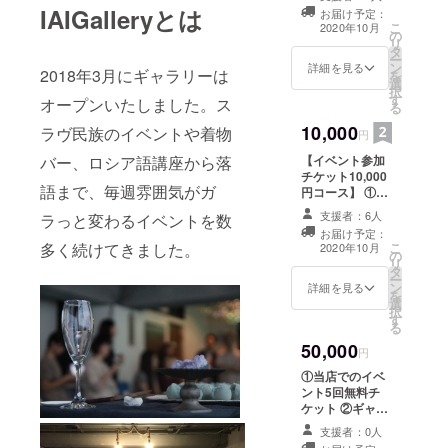
無料チケット ②
IAIGalleryとは
お届け予定：
オーナーから御
こ
2020年10月
の
礼のメッセージ
リ
タ
＊イベントにつ
ー
ン
いて ギャラリー
詳細を見る
2018年3月にギャラリーは
を
選
では毎週土日に
択
す
曳舟のギャラ
オープンいたしました。ス
る
リースペースに
10,000
ラヴ民族のイベントや着物
てイベントを開
円
催しております
【イベント参加
バー、ロシア語講座から落
（不定期） 事前
チケット10,000
にFBやホーム
語まで、毎週雰囲気がガ
円コース】 ①当
ページにて日程
店でのイベント
をご確認をよろ
支援者：6人
ラっと変わるイベントを数
参加1回無料チ
しくおねがいい
お届け予定：
ケット ②ロシア
たします。 イベ
こ
多く続けてきました。
2020年10月
の
直輸入ロシア
ント参加チケッ
リ
タ
ティー ③オー
トは2020年10月
ー
ン
ナーから御礼の
詳細を見る
からご使用いた
を
選
メッセージ ＊イ
だけますが、使
択
す
ベントについて
用前にお早めの
る
ギャラリーでは
ご予約をおねが
50,000
毎週土日に曳舟
円
いいたします。
のギャラリース
（イベントは完
①当店でのイベ
ペースにてイベ
全予約制のた
ント5回無料チ
ントを開催して
め）交通・滞在
ケット ②ギャラ
おります（不定
費は自己負担と
リーの丸一日貸
期） 事前にFBや
支援者：0人
なりますのでご
し出しチケット
ホームページに