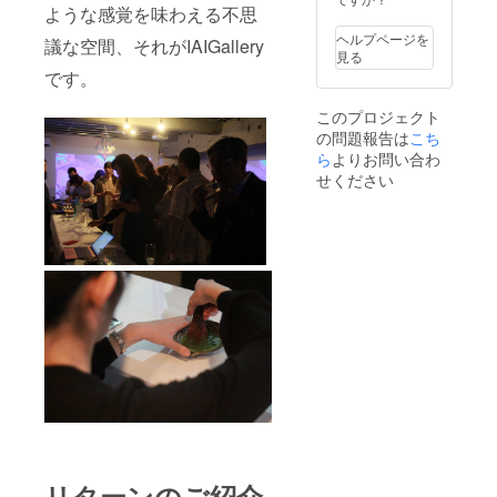
ような感覚を味わえる不思
ヘルプページを
議な空間、それがIAIGallery
見る
です。
このプロジェクト
の問題報告は
こち
ら
よりお問い合わ
せください
リターンのご紹介