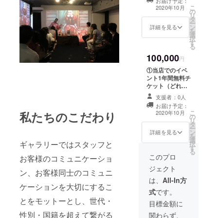
お届け予定：
了承ください。
③オーナーから
こ
て日程をご確認
2020年10月
の
御礼のメッセー
リ
をよろしくおね
タ
ジ ＊イベントに
ー
がいいたしま
ン
ついて ギャラ
詳細を見る
を
す。 イベント参
選
リーでは毎週土
択
加チケットは
す
日に曳舟のギャ
る
2020年10月から
ラリースペース
ご使用いただけ
100,000
にてイベントを
円
ますが、使用前
開催しておりま
にお早めのご予
①当店でのイベ
す（不定期） 事
約をおねがいい
ント1年間無料チ
前にFBやホーム
たします。（イ
ケット（どれだ
ページにて日程
ベントは完全予
け参加しても無
をご確認をよろ
支援者：0人
約制のため）交
料です） ②オー
しくおねがいい
お届け予定：
通・滞在費は自
ナーから御礼の
こ
たします。 イベ
2020年10月
私たちのこだわり
の
己負担となりま
メッセージ ③ロ
リ
ント参加チケッ
タ
すのでご了承く
シア語代行サー
ー
トは2020年10月
ン
ださい。
ビス（ロシア語
詳細を見る
を
からご使用いた
選
の通販代行・電
ギャラリーではスタッフと
択
だけますが、使
す
話予約等通訳を
る
用前にお早めの
お手伝いをいた
このプロ
お客様のコミュニケーショ
ご予約をおねが
します＜1年有効
いいたします。
ジェクト
1回のみ＞） ＊
ン、お客様同士のコミュニ
（イベントは完
イベントについ
は、
All-In方
全予約制のた
ケーションを大切にするこ
て ギャラリーで
め）交通・滞在
式
です。
は毎週土日に曳
費は自己負担と
とをモットーとし、世代・
舟のギャラリー
目標金額に
なりますのでご
スペースにてイ
性別・国籍を超えて繋がる
了承ください。
関わらず、
ベントを開催し