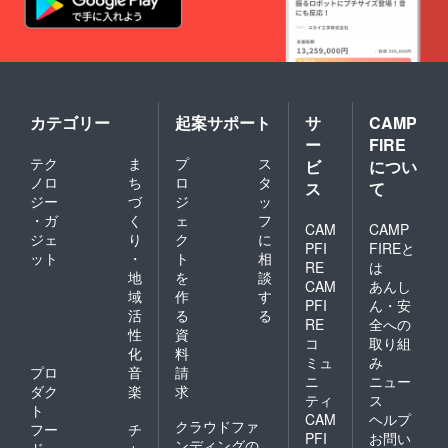
カテゴリー
起案サポート
サ
CAMP
ー
FIRE
テク
ま
プ
ス
ビ
につい
ノロ
ち
ロ
タ
ス
て
ジー
づ
ジ
ッ
・ガ
く
ェ
フ
CAM
CAMP
ジェ
り
ク
に
PFI
FIREと
ット
・
ト
相
RE
は
地
を
談
CAM
あんし
域
作
す
PFI
ん・安
活
る
る
RE
全への
性
資
コ
取り組
化
料
ミュ
み
プロ
音
請
ニ
ニュー
ダク
楽
求
ティ
ス
ト
CAM
ヘルプ
クラウドファ
フー
チ
PFI
お問い
ンディングの
ド・
ャ