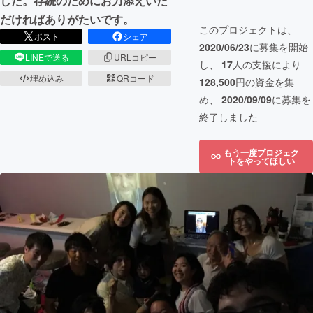
した。存続のためにお力添えいた
だければありがたいです。
このプロジェクトは、
ポスト
シェア
2020/06/23
に募集を開始
LINEで送る
URLコピー
し、
17
人の支援により
埋め込み
QRコード
128,500
円の資金を集
め、
2020/09/09
に募集を
終了しました
もう一度プロジェク
トをやってほしい