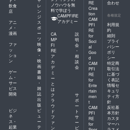
RE
合わせ
ノウハウを無
飲食
レ
Crea
料で学ぼう
店
ン
tion
各種規定
CAMPFIRE
ジ
CAM
アカデミー
アニ
ス
利用規
PFI
メ・
ポ
約
RE
漫画
ー
CA
説
細則
for
ツ
MP
明
プライ
Soci
ファ
映
FI
会
バシー
al
ッ
像
RE
・
ポリ
Goo
ショ
・
ア
相
シー
d
ン
映
カ
談
特定商
CAM
画
デ
会
取引法
PFI
ゲー
書
ミ
に基づ
RE
ム・
籍
ー
く表記
for
サー
・
と
情報セ
Ente
ビス
雑
は
キュリ
rtain
開発
誌
ク
サ
ティ方
men
出
ラ
ポ
針
t
版
ウ
ー
反社基
CAM
ビジ
ビ
ド
ト
本方針
PFI
ネ
ュ
フ
サ
カスタ
RE
ス・
ー
ァ
ー
マーハ
for
起業
テ
ン
ビ
ラスメ
Spor