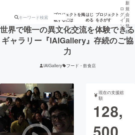
新
ロ
規
グ
会
プロジェクトを掲
はじ
プロジェクト
/
載するには
める
をさがす
イ
員
ン
登
世界で唯一の異文化交流を体験できる
録
ギャラリー『IAIGallery』存続のご協
力
人気のプロ
注目のリ
注目の新着プロ
募集終了が近いプ
もうすぐ公開
ジェクト
ターン
ジェクト
ロジェクト
されます
IAIGallery
フード・飲食店
アート・写真
音楽
現在の支援総
テクノロジー・ガジェット
ゲーム・サ
額
128,
映像・映画
書籍・雑誌
500
ビジネス・起業
チャレンジ