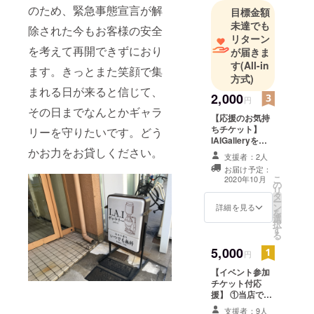
のため、緊急事態宣言が解
目標金額
未達でも
除された今もお客様の安全
リターン
を考えて再開できずにおり
が届きま
す
(All-in
ます。きっとまた笑顔で集
方式)
まれる日が来ると信じて、
2,000
円
その日までなんとかギャラ
【応援のお気持
ちチケット】
リーを守りたいです。どう
IAIGalleryを応
かお力をお貸しください。
援する！そのお
支援者：2人
気持ちだけでも
お届け予定：
頂けたら幸いで
こ
2020年10月
の
す。 ご住所等頂
リ
タ
く必要もありま
ー
ン
せん。宜しくお
詳細を見る
を
選
願いいたしま
択
す
す。 ①オーナー
る
から御礼のメッ
5,000
セージを送らせ
円
ていただきま
【イベント参加
す。
チケット付応
援】 ①当店での
イベント参加1回
支援者：9人