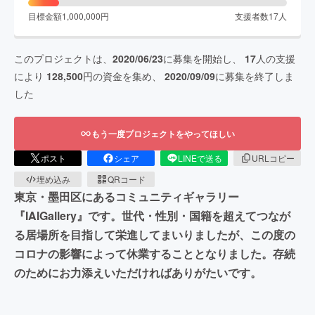
目標金額
1,000,000
円
支援者数
17
人
このプロジェクトは、
2020/06/23
に募集を開始し、
17
人の支援
により
128,500
円の資金を集め、
2020/09/09
に募集を終了しま
した
もう一度プロジェクトをやってほしい
ポスト
シェア
LINEで送る
URLコピー
埋め込み
QRコード
東京・墨田区にあるコミュニティギャラリー
『IAIGallery』です。世代・性別・国籍を超えてつなが
る居場所を目指して栄進してまいりましたが、この度の
コロナの影響によって休業することとなりました。存続
のためにお力添えいただければありがたいです。