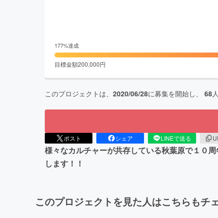
177
%達成
目標金額
200,000
円
このプロジェクトは、
2020/06/28
に募集を開始し、
68
ポスト
シェア
LINEで送る
U
様々なカルチャーが共存している秋葉原で１０周
します！！
このプロジェクトを見た人はこちらもチ