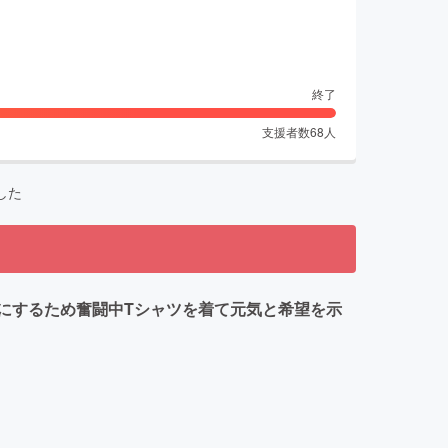
終了
支援者数
68
人
した
にするため奮闘中Tシャツを着て元気と希望を示