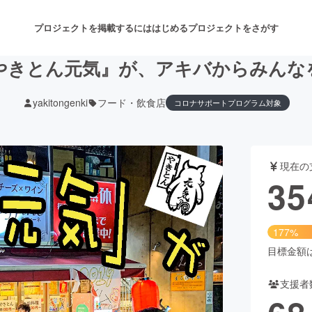
プロジェクトを掲載するには
はじめる
プロジェクトをさがす
『やきとん元気』が、アキバからみんな
yakitongenki
フード・飲食店
コロナサポートプログラム対象
注目のリターン
注目の新着プロジェクト
募集終了が近いプロジェクト
も
現在の
音楽
舞台・パフォーマンス
35
ゲーム・サービス開発
フード・飲食店
177%
書籍・雑誌出版
アニメ・漫画
目標金額は2
支援者
チャレンジ
ビューティー・ヘルスケ