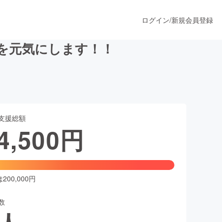
ログイン
/
新規会員登録
を元気にします！！
うすぐ公開されます
支援総額
プロダクト
4,500
円
ファッション
スポーツ
00,000円
数
ア
ソーシャルグッド