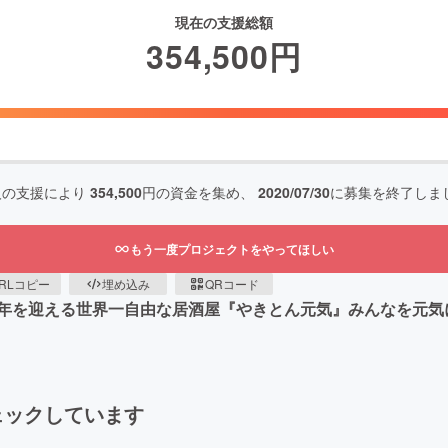
現在の支援総額
354,500
円
人の支援により
354,500
円の資金を集め、
2020/07/30
に募集を終了しま
もう一度プロジェクトをやってほしい
RLコピー
埋め込み
QRコード
年を迎える世界一自由な居酒屋『やきとん元気』みんなを元気
ェックしています