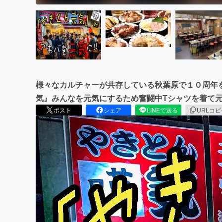
様々なカルチャーが共存している秋葉原で１０周年
気』みんなを元気にするため奮闘中Tシャツを着て
ポスト
シェア
LINEで送る
URLコ