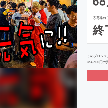
68
募集終
CAMPFIRE for Social Good
CAMPFIRE Creation
終
CAMPFIREふるさと納税
machi-ya
コミュニティ
このプロジェ
354,500
円の