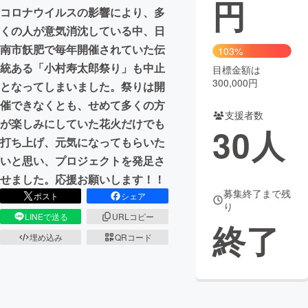
円
コロナウイルスの影響により、多
まちづくり・地域活性化
くの人が意気消沈している中、日
南市飫肥で毎年開催されていた伝
103%
統ある「小村寿太郎祭り」も中止
CAMPFIRE for Social Good
CAMPFIRE Creation
目標金額は
300,000円
となってしまいました。祭りは開
CAMPFIREふるさと納税
machi-ya
コミュニティ
催できなくとも、せめて多くの方
支援者数
が楽しみにしていた花火だけでも
30
人
打ち上げ、元気になってもらいた
いと思い、プロジェクトを発足さ
せました。応援お願いします！！
募集終了まで残
ポスト
シェア
り
LINEで送る
URLコピー
終了
埋め込み
QRコード