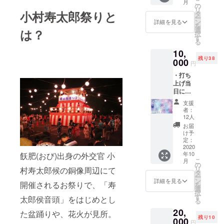
こ
月
前をご
の
リ
記入く
小村寿太郎祭りと
タ
ー
ださ
ン
詳細を見る
を
い。 ・
選
は？
択
花火の
す
る
打ち上
10,
げ日時,
残り38
場所
000
円
（誰に
・打ち
も言わ
上げ当
ないで
日に
下さい
ソー
ね！）
支援
シャル
※情報は
者：
ディス
7月中に
12人
タンス
お伝え
お届
が取れ
しま
け予
る特別
す。
定：
観覧席
2020
年10
飫肥(おび)出身の外交官 小
へのご
こ
月
招待
の
リ
村寿太郎候の銅像周辺にて
（お一
タ
ー
人まで
ン
詳細を見る
開催されるお祭りで、「寿
を
同伴可
選
択
能） ※
す
太郎侯音頭」をはじめとし
る
情報は7
20,
月中に
た盆踊りや、花火が見所。
残り10
お伝え
000
円