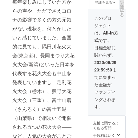
毎年楽しみにしていた方か
ださ
方以外
へのご
ン
詳細を見る
を
い。 ・
には情
招待
選
択
らの声や、ただでさえコロ
花火の
報をお
（お一
す
る
打ち上
話しな
人まで
このプロ
ナの影響で多くの方の元気
げ日時,
いよう
同伴可
ジェクト
場所
お願い
能） ※
がない現状を、何とかした
（誰に
しま
情報は7
は、
All-In方
も言わ
す
月中に
いと感じていました。全国
式
です。
ないで
・飫
お伝え
的に見ても、隅田川花火大
下さい
肥公民
しま
目標金額に
ね！）
館に名
す。 ※
会(東京都)、長岡まつり大花
関わらず、
前の掲
同伴の
示(1年
方以外
2020/06/29
火大会(新潟)といった日本を
間)※支
には情
23:59:59
ま
援時、
報をお
代表する花火大会も中止を
必ず備
話しな
でに集まっ
考欄に
いよう
発表していますし、足利花
た金額が
ご希望
お願い
のお名
しま
火大会（栃木）、熊野大花
ファンディ
前をご
す
ングされま
火大会（三重）、富士山麓
記入く
・伊東
ださ
邸で使
す。
（さんろく）の富士五湖
い。 ・
える食
花火の
事券
（山梨県）で相次いで開催
打ち上
5,000円
支援に関するよ
げ日時,
分(発行
される五つの花火大会――
くある質問
場所
から１
（誰に
年間有
など、人気の大会がことご
手数料はいく