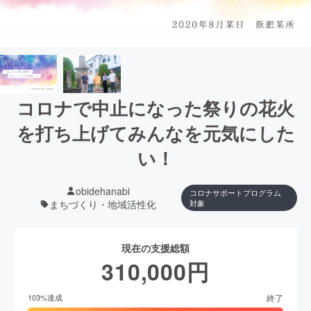
コロナで中止になった祭りの花火
を打ち上げてみんなを元気にした
い！
obidehanabi
コロナサポートプログラム
まちづくり・地域活性化
対象
現在の支援総額
310,000
円
終了
103
%達成