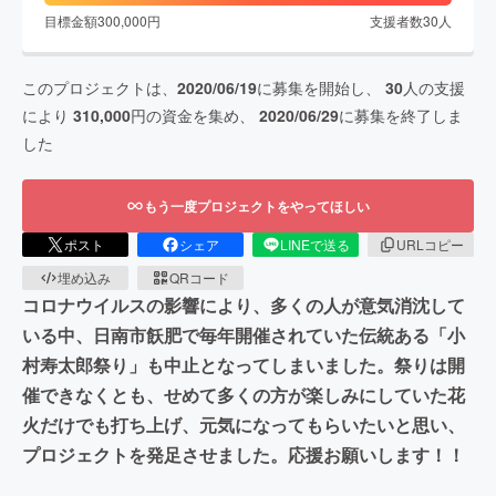
目標金額
300,000
円
支援者数
30
人
このプロジェクトは、
2020/06/19
に募集を開始し、
30
人の支援
により
310,000
円の資金を集め、
2020/06/29
に募集を終了しま
した
もう一度プロジェクトをやってほしい
ポスト
シェア
LINEで送る
URLコピー
埋め込み
QRコード
コロナウイルスの影響により、多くの人が意気消沈して
いる中、日南市飫肥で毎年開催されていた伝統ある「小
村寿太郎祭り」も中止となってしまいました。祭りは開
催できなくとも、せめて多くの方が楽しみにしていた花
火だけでも打ち上げ、元気になってもらいたいと思い、
プロジェクトを発足させました。応援お願いします！！