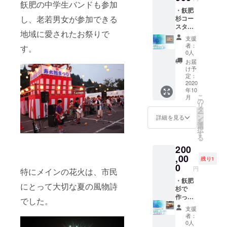
しま
飫肥の中学生バンドも参加
・飫肥
す。 ※
し、老若男女が参加できる
杉コー
同伴の
スター3
方以外
地域に愛されたお祭りで
枚セッ
には情
支援
ト ・打
報をお
者：
す。
ち上げ
話しな
0人
当日に
いよう
お届
ソー
お願い
け予
シャル
しま
定：
ディス
2020
す
年10
タンス
・伊東
こ
月
が取れ
邸で使
の
リ
る特別
える食
タ
ー
観覧席
事券
ン
詳細を見る
を
へのご
1,000円
選
択
招待
分(発行
す
る
（お一
から１
200
人まで
年間有
同伴可
,00
効) ・飫
残り1
能） ※
肥公民
0
円
特にメインの花火は、市民
情報は7
館に名
月中に
・飫肥
前の掲
にとって大切な夏の風物詩
お伝え
杉で
示(1年
しま
作った
間)※支
でした。
す。 ※
椅子&机
援時、
支援
同伴の
・伊東
必ず備
者：
方以外
邸で使
考欄に
0人