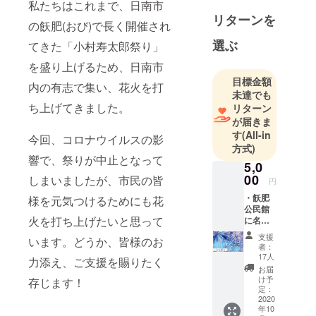
当で出資を
私たちはこれまで、日南市
リターンを
募りなんと
の飫肥(おび)で長く開催され
かここまで
選ぶ
てきた「小村寿太郎祭り」
やってまい
りました。
を盛り上げるため、日南市
今回もなん
目標金額
内の有志で集い、花火を打
未達でも
とか花火師
ち上げてきました。
リターン
さんたちに
が届きま
希望の光を
す
(All-in
今回、コロナウイルスの影
届けるため
方式)
にも盛大に
響で、祭りが中止となって
5,0
打ち上げた
00
しまいましたが、市民の皆
円
いと思って
・飫肥
様を元気つけるためにも花
おります。
公民館
火を打ち上げたいと思って
に名前
の掲示
支援
います。どうか、皆様のお
(1年
者：
間)※支
17人
力添え、ご支援を賜りたく
援時、
お届
必ず備
け予
存じます！
考欄に
定：
ご希望
2020
年10
のお名