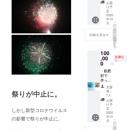
には情
える食
ご希望
お届
報をお
事券
のお名
け予
話しな
10,000
前をご
定：
いよう
円分(発
2020
記入く
年10
お願い
行から
ださ
こ
月
しま
１年間
い。 ・
の
リ
す
有効) ・
花火の
タ
ー
・伊東
打ち上
打ち上
ン
詳細を見る
を
邸で使
げ当日
げ日時,
選
択
える食
にソー
場所
す
る
事券
シャル
（誰に
100
2,000円
ディス
も言わ
分(発行
タンス
,00
ないで
在庫な
し
から１
が取れ
下さい
0
円
年間有
る特別
ね！）
効) ・飫
観覧席
・飫肥
肥公民
へのご
杉で
館に名
招待
作った
前の掲
（お一
椅子 ・
支援
示(1年
人まで
打ち上
者：
祭りが中止に。
間)※支
同伴可
げ当日
1人
援時、
能） ※
にソー
お届
必ず備
情報は7
シャル
け予
考欄に
月中に
ディス
定：
しかし新型コロナウイルス
ご希望
お伝え
タンス
2020
年10
のお名
しま
が取れ
の影響で祭りが中止に。
こ
月
前をご
す。 ※
る特別
の
リ
記入く
同伴の
観覧席
タ
ー