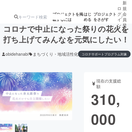
新
ロ
規
グ
会
プロジェクトを掲
はじ
プロジェクト
/
載するには
める
をさがす
イ
員
ン
登
コロナで中止になった祭りの花火を
録
打ち上げてみんなを元気にしたい！
人気のプロ
注目のリ
注目の新着プロ
募集終了が近いプ
もうすぐ公開
obidehanabi
まちづくり・地域活性化
コロナサポートプログラム対象
ジェクト
ターン
ジェクト
ロジェクト
されます
アート・写真
音楽
現在の支援総
額
310,
テクノロジー・ガジェット
ゲーム・サ
映像・映画
書籍・雑誌
000
ビジネス・起業
チャレンジ