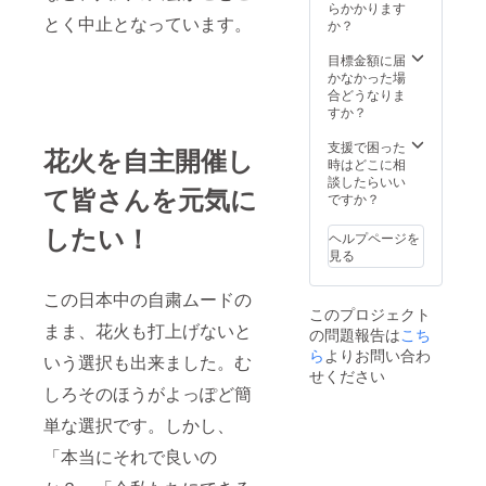
も言わ
効) ・飫
らかかります
とく中止となっています。
ないで
肥公民
か？
下さい
館に名
ね！）
前の掲
目標金額に届
示(1年
かなかった場
間)※支
合どうなりま
援時、
すか？
必ず備
考欄に
支援で困った
花火を自主開催し
ご希望
時はどこに相
のお名
談したらいい
て皆さんを元気に
前をご
ですか？
記入く
したい！
ださ
ヘルプページを
い。 ・
見る
花火の
打ち上
この日本中の自粛ムードの
げ日時,
このプロジェクト
場所
まま、花火も打上げないと
の問題報告は
こち
（誰に
も言わ
ら
よりお問い合わ
いう選択も出来ました。む
ないで
せください
下さい
しろそのほうがよっぽど簡
ね！）
単な選択です。しかし、
「本当にそれで良いの