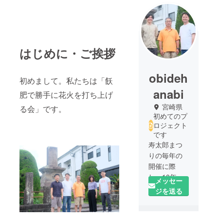
はじめに・ご挨拶
obideh
初めまして。私たちは「飫
anabi
肥で勝手に花火を打ち上げ
宮崎県
る会」です。
初めてのプ
ロジェクト
です
寿太郎まつ
りの毎年の
開催に際
し、10年以
メッセー
上、花火を
ジを送る
打ち上げる
ために手弁