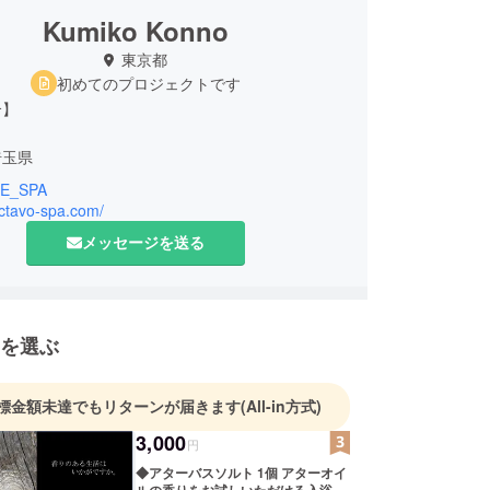
Kumiko Konno
東京都
初めてのプロジェクトです
介】
埼玉県
E_SPA
octavo-spa.com/
メッセージを送る
 国際ライセンス ITEC *1エステティック ディプロ
を選ぶ
rnational Therapy Examination Council)は1947年
れた、英国の文部省にあたる機関のナチュラルセラ
標金額未達でもリターンが届きます
(All-in方式)
する資格試験です。欧州では非常に評価の高い国際
3,000
つです。
円
◆アターバスソルト 1個 アターオイ
ルの香りをお試しいただける入浴