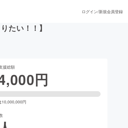
ログイン
/
新規会員登録
くりたい！！】
うすぐ公開されます
支援総額
プロダクト
4,000
円
ファッション
スポーツ
0,000,000円
数
ア
ソーシャルグッド
人