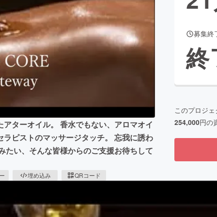
募集終
CAMPFIRE for Social Good
CAMPFIRE Creation
終
CAMPFIREふるさと納税
machi-ya
コミュニティ
このプロジェ
254,000
円の
たアターオイル。 香水でもない、アロマオイ
セラピストのマッサージタッチ。 忘我に誘わ
てみたい、そんな皆様からのご支援お待ちして
ピー
埋め込み
QRコード