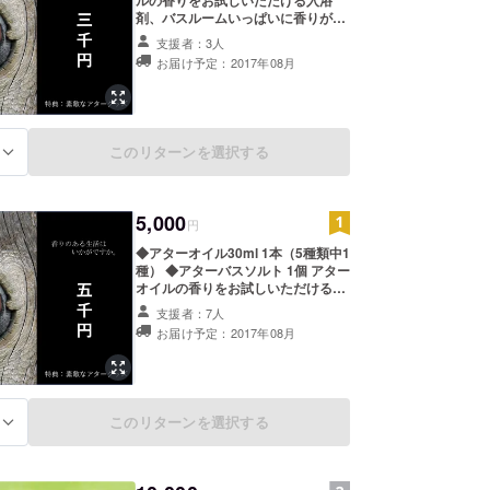
剤、バスルームいっぱいに香りが広
がります。 ◆ウェブサイトへのお名
支援者：3人
 エステティック勤務
前クレジット 感謝を込めて
お届け予定：2017年08月
YONIQUEのウェブサイトにお名前
or ニックネームを入れさせて頂きま
用せずハンドテクニックの技術にのめり込む
す。掲載なしも可能です。
このリターンを選択する
る
ST.GREGPRY SPA にてスパセラピストとして勤務
5,000
円
◆アターオイル30ml 1本（5種類中1
種） ◆アターバスソルト 1個 アター
オイルの香りをお試しいただける入
 スパブランドにてインストラクターとし勤務
浴剤、バスルームいっぱいに香りが
支援者：7人
広がります。 ◆ウェブサイトへのお
お届け予定：2017年08月
に触れ、タイにて２０種以上のトリートメント技術
名前クレジット 感謝を込めて
YONIQUEのウェブサイトにお名前
or ニックネームを入れさせて頂きま
す。掲載なしも可能です。
このリターンを選択する
る
 ナチュラルアターオイルと出会い虜になる