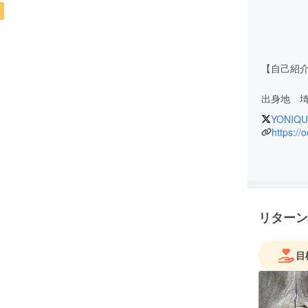
【自己紹
出身地 
YONIQU
■経歴
https://
18歳 /
マ取得
*1 ITECとは
リターン
ITEC(Inte
に設立さ
目
ピーに関
資格の一