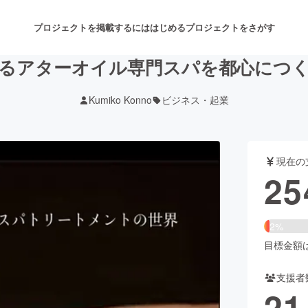
プロジェクトを掲載するには
はじめる
プロジェクトをさがす
るアターオイル専門スパを都心につ
Kumiko Konno
ビジネス・起業
注目のリターン
注目の新着プロジェクト
募集終了が近いプロジェクト
も
現在の
音楽
舞台・パフォーマンス
25
ゲーム・サービス開発
フード・飲食店
2%
書籍・雑誌出版
アニメ・漫画
目標金額は1
支援者
チャレンジ
ビューティー・ヘルスケ
21