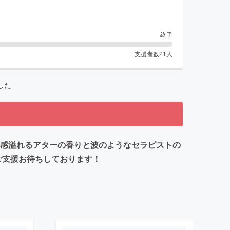
終了
支援者数
21
人
した
動感溢れるアターの香りと波のようなセラピストの
ご支援お待ちしております！