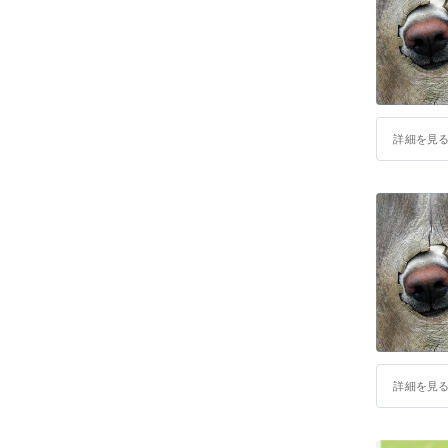
19歳 /
機械を使
詳細を見
23歳 / 
28歳 /
東洋哲学
を学ぶ
詳細を見
35歳 /