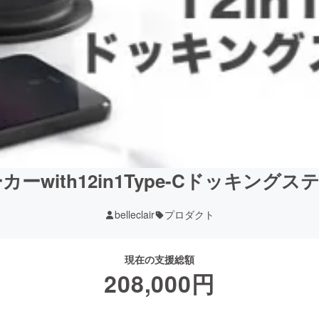
ピーカーwith12in1Type-Cドッキング
belleclair
プロダクト
現在の支援総額
208,000
円