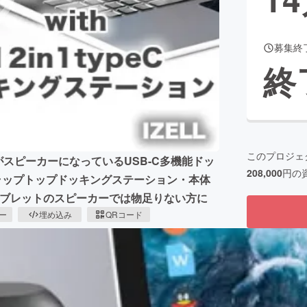
募集終
CAMPFIRE for Social Good
CAMPFIRE Creation
終
CAMPFIREふるさと納税
machi-ya
コミュニティ
このプロジェ
がスピーカーになっているUSB-C多機能ドッ
208,000
円の
多機能ラップトップドッキングステーション・本体
タブレットのスピーカーでは物足りない方に
ピー
埋め込み
QRコード