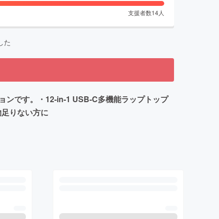
支援者数
14
人
した
す。・12-in-1 USB-C多機能ラップトップ
物足りない方に