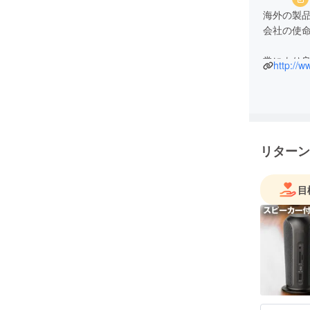
海外の製
会社の使
常により
http://ww
てまいり
特商法表記
通信販売
リターン
お問い合
合わせ下
目