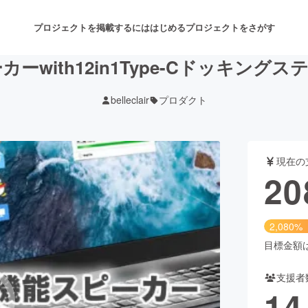
プロジェクトを掲載するには
はじめる
プロジェクトをさがす
ピーカーwith12in1Type-Cドッキング
belleclair
プロダクト
注目のリターン
注目の新着プロジェクト
募集終了が近いプロジェクト
も
現在の
音楽
舞台・パフォーマンス
20
ゲーム・サービス開発
フード・飲食店
2,080%
書籍・雑誌出版
アニメ・漫画
目標金額は1
支援者
チャレンジ
ビューティー・ヘルスケ
14