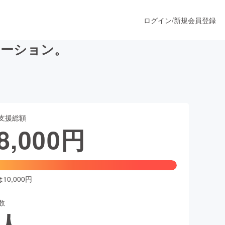
ログイン
/
新規会員登録
ステーション。
うすぐ公開されます
支援総額
プロダクト
8,000
円
ファッション
スポーツ
0,000円
数
ア
ソーシャルグッド
人