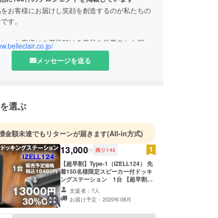
品をお客様にお届けし笑顔を創造するのが私たちの
命です。
良い、お客様にご満足頂ける商品を世界中から探し
w.belleclair.co.jp/
ます。
メッセージを送る
 事業者の名称:株式会社ベルクレール
に関する業務の責任者：小泉
を選ぶ
わせ先：キャンプファイヤーの問合せ先からお問い
さい。
標金額未達でもリターンが届きます
(All-in方式)
13,000
円
残り
143
【超早割】Type-1（IZELL124） 先
着150名様限定スピーカー付ドッキ
ングステーション 1台 【超早割】
IZELL124 先着150名様限定スピー
支援者：7人
カー付ドッキングステーション 1
お届け予定：2020年08月
台 【超早割】先着150名様限定 販売
予定価格 税込18480円 【早割限定