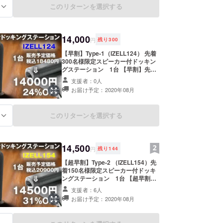
価格】 販売予定価格の30％OFF！
このリターンを選択する
る
（セット内容） ・USB Cドッキン
グステーション×1 ・Type-C充電
ケーブル×１ ポート Type-
1（IZELL124） •1 x HDMI：4Kx2K
14,000
@ 30Hz •1 x VGA：1920x1080 @
円
残り
300
60Hz WindowsおよびMacOS用の
【早割】Type-1（IZELL124） 先着
デュアルディスプレイSST（1080P
300名様限定スピーカー付ドッキン
@ 60Hz） 各タイプ共通ポート •2 x
グステーション 1台 【早割】先着
フル機能USB–C：アップストリー
300名様限定 販売予定価格 税込
ム/ PD 100W •1 xフロントUSB-C：
支援者：0人
18480円 【早割限定価格】 販売予
5Gbps •3 x USB3.0：5Gbps •1 x
お届け予定：2020年08月
定価格の24％OFF！ （セット内容）
SD / TF：3.0 120Mbps、デュアルR
・USB Cドッキングステーション×1
＆W •1 x AUX 3.5：オーディオとマ
・Type-C充電ケーブル×１ ポート
イク •1 x RJ45：1000Mbps •0.5m
このリターンを選択する
る
Type-1（IZELL124） •1 x HDMI：
C-C Gen 2ケーブルを接続 •内部磁
4Kx2K @ 30Hz •1 x VGA：
気トランペットスピーカー：5W電
1920x1080 @ 60Hz Windowsおよ
源 ※ご注文状況、使用部材の供給状
びMacOS用のデュアルディスプレ
況、製造工程上の都合等により出荷
14,500
イSST（1080P @ 60Hz） 各タイプ
円
残り
144
時期が遅れる場合があります。 皆様
共通ポート •2 xフル機能USB–C：
のご支援により量産効率が向上した
【超早割】Type-2 （IZELL154）先
アップストリーム/ PD 100W •1 xフ
場合、正規販売価格が販売予定価格
着150名様限定スピーカー付ドッキ
ロントUSB-C：5Gbps •3 x
より下がる可能性もございます。 並
ングステーション 1台 【超早割】
USB3.0：5Gbps •1 x SD / TF：3.0
行輸入品が発生する可能性がありま
先着150名様限定 販売予定価格 税込
120Mbps、デュアルR＆W •1 x
支援者：6人
す。個人輸入及び販路によっては防
20900円 【早割限定価格】 販売予
AUX 3.5：オーディオとマイク •1 x
お届け予定：2020年08月
ぐことができない可能性がある点、
定価格の31％OFF！ （セット内容）
RJ45：1000Mbps •0.5m C-C Gen
ご了承願います。 OEM製品のた
・USB Cドッキングステーション×1
2ケーブルを接続 •内部磁気トラン
め、他社様の類似品の販売を防ぐこ
・Type-C充電ケーブル×１ ポート
ペットスピーカー：5W電源 ※ご注文