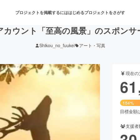
プロジェクトを掲載するには
はじめる
プロジェクトをさがす
Sアカウント「至高の風景」のスポンサ
Shikou_no_fuukei
アート・写真
注目のリターン
注目の新着プロジェクト
募集終了が近いプロジェクト
も
現在の
音楽
舞台・パフォーマンス
61
ゲーム・サービス開発
フード・飲食店
184%
書籍・雑誌出版
アニメ・漫画
目標金額は3
支援者
チャレンジ
ビューティー・ヘルスケ
30