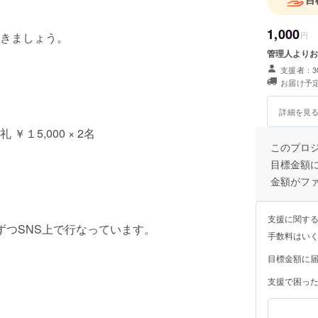
1,000
きましょう。
円
管理人よりお
支援者：3
お届け予定
詳細を見
5,000 × 2名
このプロ
目標金額
金額がフ
支援に関す
ずつSNS上で行なっています。
手数料はい
目標金額に
支援で困っ