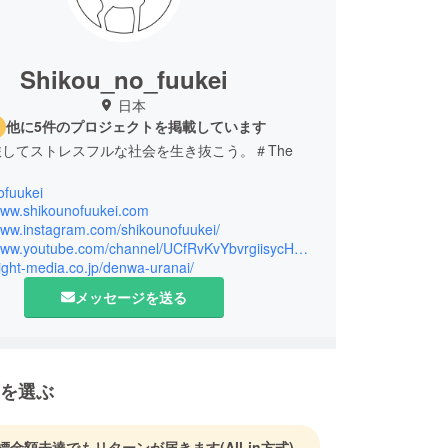
Shikou_no_fuukei
日本
他に5件のプロジェクトを掲載しています
してストレスフルな社会を生き抜こう。＃The
ofuukei
/www.shikounofuukei.com
/www.instagram.com/shikounofuukei/
https://www.youtube.com/channel/UCfRvKvYbvrgiisycHUUHMmw/
eight-media.co.jp/denwa-uranai/
メッセージを送る
を選ぶ
標金額未達でもリターンが届きます
(All-in方式)