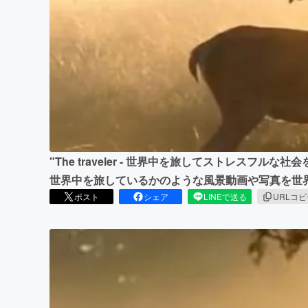
まちづくり・地域活性化
"The traveler - 世界中を旅してストレスフ
世界中を旅しているかのような風景動画や写真を世
ポスト
シェア
LINEで送る
URLコ