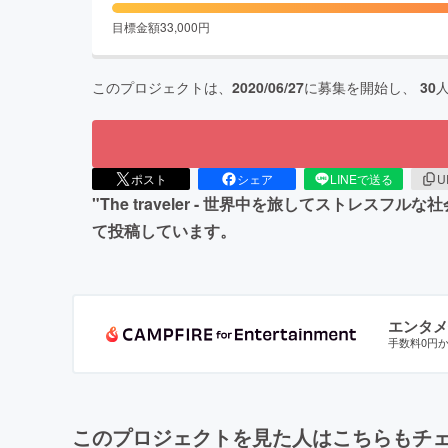
目標金額
33,000
円
このプロジェクトは、
2020/06/27
に募集を開始し、
30
ポスト
シェア
LINEで送る
U
"The traveler - 世界中を旅してスト
て投稿しています。
エンタメ
手数料0円
このプロジェクトを見た人はこちらもチ