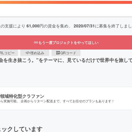
人の支援により
61,000
円の資金を集め、
2020/07/31
に募集を終了しまし
もう一度プロジェクトをやってほしい
RLコピー
埋め込み
QRコード
レスフルな社会を生き抜こう。"をテーマに、見ているだけで世界中
領域特化型クラファン
から実施可能。 企画からリターン配送まで、すべてお任せのプランもあります！
ェックしています