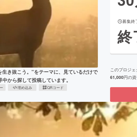
募集終
CAMPFIRE for Social Good
CAMPFIRE Creation
終
CAMPFIREふるさと納税
machi-ya
コミュニティ
このプロジェ
ルな社会を生き抜こう。"をテーマに、見ているだけで
61,000
円の資
界中から探して投稿しています。
ピー
埋め込み
QRコード