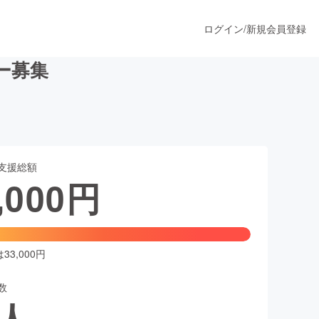
ログイン
/
新規会員登録
ー募集
うすぐ公開されます
支援総額
プロダクト
,000
円
ファッション
スポーツ
3,000円
数
ア
ソーシャルグッド
人