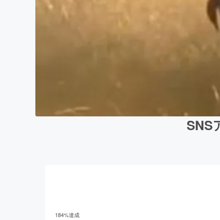
SN
184
%達成