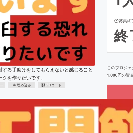
募集終
CAMPFIRE for Social Good
CAMPFIRE Creation
終
CAMPFIREふるさと納税
machi-ya
コミュニティ
このプロジェ
対する手助けをしてもらえないと感じること
1,000
円の資
ークを作りたいです。
ピー
埋め込み
QRコード