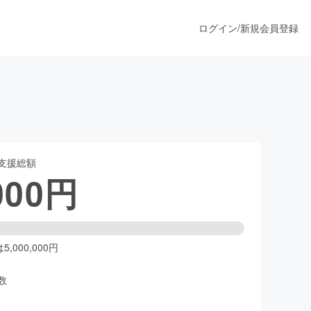
ログイン
/
新規会員登録
うすぐ公開されます
支援総額
プロダクト
000
円
ファッション
スポーツ
,000,000円
数
ア
ソーシャルグッド
人