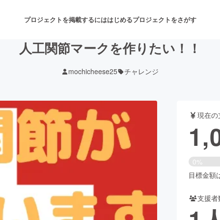
プロジェクトを掲載するには
はじめる
プロジェクトをさがす
人工関節マークを作りたい！！
mochicheese25
チャレンジ
注目のリターン
注目の新着プロジェクト
募集終了が近いプロジェクト
も
現在の
音楽
舞台・パフォーマンス
1,
ゲーム・サービス開発
フード・飲食店
0%
書籍・雑誌出版
アニメ・漫画
目標金額は5
支援者
チャレンジ
ビューティー・ヘルスケ
1