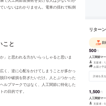
層で人工関節置換術を受ける人は少ないのが
ていないはわかりません。電車の揺れで転倒
リターン
いこと
目
500
円
か」と思われる方がいらっしゃると思いま
人工関節マー
支援者：1
お届け予定
広く、逆に心配をかけてしまうことが多かっ
詳細を見
脱臼や破損を防ぎたいだけ。人とぶつかった
ヘルプマークではなく、人工関節に特化した
トの目的です。
1,500
円
人工関節マー
支援者：0