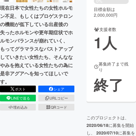
0%
現在日本で女性たちの女性ホルモ
目標金額は
まちづくり・地域活性化
2,000,000円
ン不足、もしくはプロゲステロン
の機能が低下している出産後の
支援者数
CAMPFIRE for Social Good
CAMPFIRE Creation
失ったホルモンや更年期症状でホ
1
人
CAMPFIREふるさと納税
machi-ya
コミュニティ
ルモンバランスが崩れていく、
もってグラマラスなバストアップ
していきたい女性たち、そんなな
募集終了まで残
やみを抱えている女性たちの為に
り
是非アグアヘを知ってほしいで
終了
す。
ポスト
シェア
LINEで送る
URLコピー
埋め込み
QRコード
このプロジェクトは、
2020/06/18
に募集を開始
し、
2020/07/10
に募集を