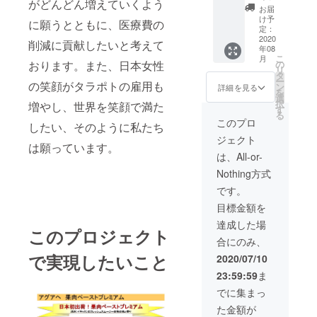
がどんどん増えていくよう
0円税込
届けい
お届
みを
たしま
け予
に願うとともに、医療費の
30000
す。
定：
円で提
2020
※2020
削減に貢献したいと考えて
年08
供いた
年10月
こ
月
しま
お届け
おります。また、日本女性
の
リ
す。
予定で
タ
ー
の笑顔がタラポトの雇用も
※2020
すが、
ン
詳細を見る
を
年10月
生産、
選
択
増やし、世界を笑顔で満た
お届け
配送状
す
る
予定で
況によ
このプロ
したい、そのように私たち
すが、
り遅れ
ジェクト
生産、
る可能
は願っています。
配送状
性もご
は、All-or-
況によ
ざいま
Nothing方式
り遅れ
す。 ※
る可能
送料込
です。
性もご
の価格
目標金額を
ざいま
となり
す。 ※
ます。
達成した場
このプロジェクト
送料込
※商品の
合にのみ、
の価格
デザイ
となり
ンに関
で実現したいこと
2020/07/10
ます。
しまし
23:59:59
ま
※商品の
ては出
仕様、
来次第
でに集まっ
デザイ
画像提
た金額が
ンに関
供いた