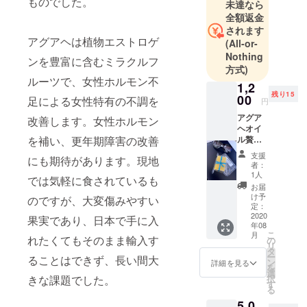
ものでした。
未達なら
介されてま
全額返金
した。
されます
2019までは
アグアヘは植物エストロゲ
(All-or-
イギリス、
Nothing
ンを豊富に含むミラクルフ
シンガポー
方式)
ルーツで、女性ホルモン不
ルや南米で
1,2
残り15
した。メイ
00
足による女性特有の不調を
円
ンが今まで
アグア
改善します。女性ホルモン
化粧品や原
ヘオイ
を補い、更年期障害の改善
ル贅沢
材料の化粧
に使っ
支援
品で仕事を
にも期待があります。現地
て出来
者：
上がっ
していまし
1人
では気軽に食されているも
た石鹼
お届
たが、今回
です！
け予
のですが、大変傷みやすい
の流れで今
本来の
定：
価格税
2020
年新しチャ
果実であり、日本で手に入
年08
込み
レンジをい
こ
月
1980円
れたくてもそのまま輸入す
の
リ
くつかした
の所新
タ
ー
ることはできず、長い間大
着15名
ン
詳細を見る
いと思って
を
様に
選
きな課題でした。
います。皆
択
1200円
す
る
で提供
様どうぞよ
5,0
いたし