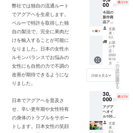
ろしくお願
残り10
ます。
00
弊社では独自の流通ルート
円
いいたしま
※2020
今回の
年8月お
でアグアヘを生産します。
す。
新作商
届け予
品アグ
ペルーで特許を取得した独
定です
アヘ
が、生
支援
自の製法で、完全に果肉だ
ペース
産、配
者：
ト本来
送状況
0人
けを輸入することが可能に
予定さ
により
お届
れてい
遅れる
け予
なりました。日本の女性ホ
る売り
可能性
定：
上げの
2020
もござ
ルモンバランスでお悩みの
年10
鈴木
価格税
いま
こ
月
込み
女性にも自然の力で不調の
す。 ※
の
フランツ
リ
6600円
送料込
タ
ー
改善が期待できるようにな
が 応援
の価格
ン
詳細を見る
を
して頂
となり
選
択
りました。
いた方
ます。
す
る
にアグ
30,
アヘ果
残り70
肉ペー
000
日本でアグアヘを普及さ
円
スト500
アグア
ｇ
せ、辛い更年期や女性特有
ヘオイ
SAMAZ
ル100％
の身体のトラブルをサポー
ONJAP
先着5名
AN最新
支援
トします。日本女性の笑顔
様に
作2020
者：
1L3850
年をお
0人