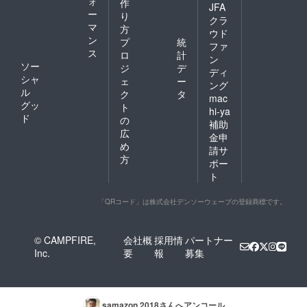
ォ
作
JFA
ー
り
クラ
マ
方
ウド
ン
プ
統
ファ
ス
ロ
計
ン
ソー
ジ
デ
ディ
シャ
ェ
ー
ング
ル
ク
タ
mac
グッ
ト
hi-ya
ド
の
補助
広
金申
め
請サ
方
ポー
ト
「QRコード」は株式会社デンソーウェーブの登録商標です。
© CAMPFIRE,
会社概
採用情
パートナー
Inc.
要
報
募集
samazon 2018
さんへアンコール