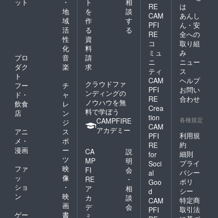
ット
・
ト
相
RE
は
地
を
談
CAM
あんし
域
作
す
PFI
ん・安
活
る
る
RE
全への
性
資
コ
取り組
化
料
ミュ
み
プロ
音
請
ニ
ニュー
ダク
楽
求
ティ
ス
ト
CAM
ヘルプ
クラウドファ
フー
チ
PFI
お問い
ンディングの
ド・
ャ
RE
合わせ
ノウハウを無
飲食
レ
Crea
料で学ぼう
店
ン
tion
各種規定
CAMPFIRE
ジ
CAM
アカデミー
アニ
ス
利用規
PFI
メ・
ポ
約
RE
漫画
ー
CA
説
細則
for
ツ
MP
明
プライ
Soci
ファ
映
FI
会
バシー
al
ッ
像
RE
・
ポリ
Goo
ショ
・
ア
相
シー
d
ン
映
カ
談
特定商
CAM
画
デ
会
取引法
PFI
ゲー
書
ミ