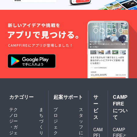
カテゴリー
起案サポート
サ
CAMP
ー
FIRE
テク
ま
プ
ス
ビ
につい
ノロ
ち
ロ
タ
ス
て
ジー
づ
ジ
ッ
・ガ
く
ェ
フ
CAM
CAMP
ジェ
り
ク
に
PFI
FIREと