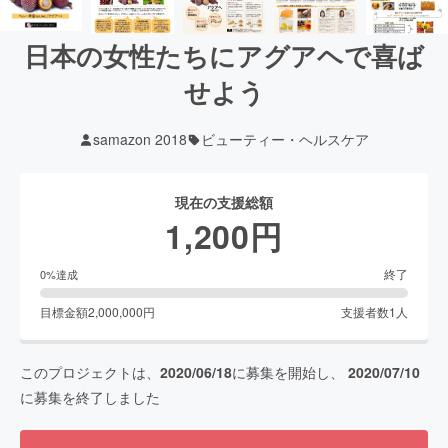
日本の女性たちにアグアヘで喜ば
せよう
samazon 2018
ビューティー・ヘルスケア
現在の支援総額
1,200
円
終了
0
%達成
目標金額
2,000,000
円
支援者数
1
人
このプロジェクトは、
2020/06/18
に募集を開始し、
2020/07/10
に募集を終了しました