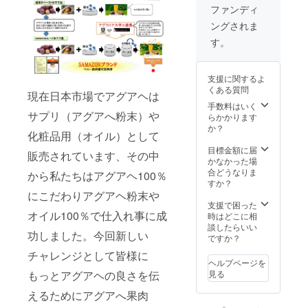
しまし
します
ファンディ
ては一
が予定
ングされま
部変更
として8
になる
月25日
す。
可能性
の発表
もござ
予定で
いま
す。ご
支援に関するよ
す。ご
了承く
くある質問
了承く
現在日本市場でアグアヘは
ださい
ださい
手数料はいく
サプリ（アグアへ粉末）や
らかかります
か？
化粧品用（オイル）として
目標金額に届
販売されています、その中
かなかった場
合どうなりま
から私たちはアグアヘ100％
すか？
にこだわりアグアヘ粉末や
支援で困った
オイル100％で仕入れ事に成
時はどこに相
談したらいい
功しました。今回新しい
ですか？
チャレンジとして皆様に
ヘルプページを
もっとアグアヘの良さを伝
見る
えるためにアグアへ果肉