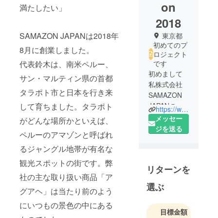
on
満たしたい」
2018
SAMAZON JAPANは2018年
東京都
初めてのプ
8月に創業しました。
ロジェクト
代表鈴木は、南米ペルー、
です
初めまして
サン・マルティン県の首都
私株式会社
タラポト市と日本を行き来
SAMAZON
して育ちました。タラポト
JAPANの鈴
https://www.samazonjapan.co.jp/
木フランツ
メッセー
がどんな場所かといえば、
と申しま
ジを送る
ペルーのアマゾンと呼ばれ
す。
るジャングル地帯が有名な
クラウド
ファンディ
観光スポットの街です。弊
リターンを
ングが初め
社の主な取り扱い商品「ア
てです、こ
選ぶ
グアヘ」は当たり前のよう
ちらは知人
の応援って
にいつもの景色の中にある
目標金額
いう形で紹