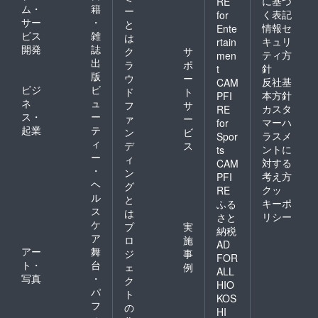
に基づ
RE
ム・
籍
ー
く表記
for
サー
・
と
情報セ
Ente
ビス
雑
は
キュリ
rtain
開発
誌
ク
サ
ティ方
men
出
ラ
ポ
針
t
版
ウ
ー
反社基
CAM
ビジ
ビ
ド
ト
本方針
PFI
ネ
ュ
フ
サ
カスタ
RE
ス・
ー
ァ
ー
マーハ
for
起業
テ
ン
ビ
ラスメ
Spor
ィ
デ
ス
ントに
ts
ー
ィ
対する
CAM
・
ン
考え方
PFI
ヘ
グ
クッ
RE
ル
と
キーポ
ふる
ス
は
リシー
さと
ケ
プ
実
納税
ア
ロ
施
AD
アー
舞
ジ
事
FOR
ト・
台
ェ
例
ALL
写真
・
ク
HIO
パ
ト
KOS
フ
の
HI