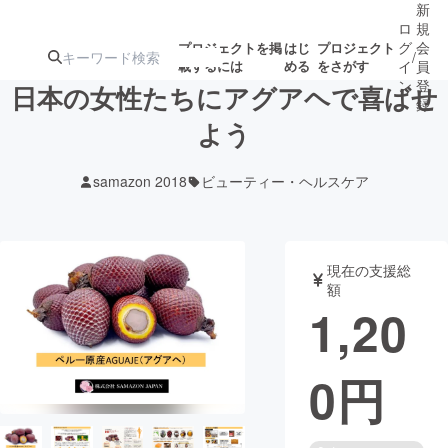
新
ロ
規
グ
会
プロジェクトを掲
はじ
プロジェクト
/
載するには
める
をさがす
イ
員
ン
登
日本の女性たちにアグアヘで喜ばせ
録
よう
人気のプロ
注目のリ
注目の新着プロ
募集終了が近いプ
もうすぐ公開
samazon 2018
ビューティー・ヘルスケア
ジェクト
ターン
ジェクト
ロジェクト
されます
アート・写真
音楽
現在の支援総
額
1,20
テクノロジー・ガジェット
ゲーム・サ
0
円
映像・映画
書籍・雑誌
ビジネス・起業
チャレンジ