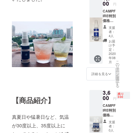
00
円
CAMPF
IRE特別
価格
１，９
支援
００
者：
円
4人
【２
お届
０％Ｏ
け予
ＦＦ】
定：
（一般
2020
年08
販売価
こ
月
格2,400
の
リ
円） ※
タ
ー
デザイ
ン
詳細を見る
を
ン・仕
選
択
様は変
す
る
更にな
3,6
る可能
残り
性もご
00
300
【商品紹介】
円
ざいま
CAMPF
す。ご
IRE特別
了承く
価格
ださ
真夏日や猛暑日など、気温
３，６
い。 ※
支援
００
が30度以上、35度以上に
ご注文
者：
円
状況、
0人