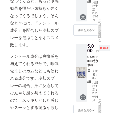
なってくると、もっと冷感
【２
使用部
お届
５％Ｏ
材の供
け予
効果を得たい気持ちが強く
ＦＦ】
給状
定：
（一般
2020
況、製
なってくるでしょう。そん
年08
販売価
造工程
こ
月
格2,400
上の都
の
なときには、「メントール
リ
円／1
合など
タ
ー
本） ※
成分」を配合した冷却スプ
により
ン
詳細を見る
を
デザイ
出荷時
選
択
レーを選ぶことをオススメ
ン・仕
期が遅
す
る
様は変
れる場
致します。
5,0
更にな
合があ
残り97
る可能
00
りま
円
性もご
す。
メントール成分は爽快感を
CAMPF
ざいま
IRE特別
す。ご
与えてくれる成分で、眠気
価格
了承く
５，０
ださ
覚ましのガムなどにも使わ
支援
００
い。 ※
者：
円
れる成分です。冷却スプ
ご注文
3人
【３
状況、
お届
レーの場合、汗に反応して
０％Ｏ
使用部
け予
ＦＦ】
材の供
定：
ひんやり感を与えてくれる
（一般
2020
給状
年08
販売価
況、製
ので、スッキリとした感じ
こ
月
格2,400
造工程
の
リ
円／1
上の都
タ
やスーッとする刺激が欲し
ー
本） ※
合など
ン
詳細を見る
を