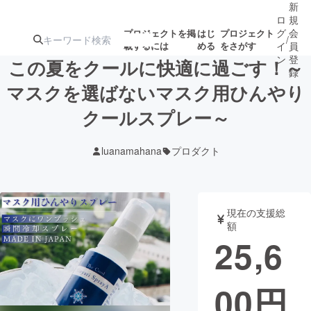
新
ロ
規
グ
会
プロジェクトを掲
はじ
プロジェクト
/
載するには
める
をさがす
イ
員
ン
登
この夏をクールに快適に過ごす！～
録
マスクを選ばないマスク用ひんやり
クールスプレー～
人気のプロ
注目のリ
注目の新着プロ
募集終了が近いプ
もうすぐ公開
ジェクト
ターン
ジェクト
ロジェクト
されます
luanamahana
プロダクト
アート・写真
音楽
現在の支援総
テクノロジー・ガジェット
ゲーム・サ
額
25,6
映像・映画
書籍・雑誌
00
円
ビジネス・起業
チャレンジ