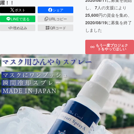
2020/08/11
に募集を開始
躍！！
し、
7
人の支援により
ポスト
シェア
25,600
円の資金を集め、
LINEで送る
URLコピー
2020/08/19
に募集を終了
埋め込み
QRコード
しました
もう一度プロジェク
トをやってほしい