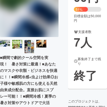
まちづくり・地域活性化
51%
目標金額は50,000
円
CAMPFIRE for Social Good
CAMPFIRE Creation
CAMPFIREふるさと納税
machi-ya
コミュニティ
支援者数
7
人
■瞬間で劇的クール空間を実
募集終了まで残
り
現！ 暑さ対策に最適！■あなた
終了
のマスクや衣類・ビジネスを快適
に！！■瞬間冷感+虫よけ効果◎お
子様や敏感肌の方にも使える天然
由来成分配合。直接お肌にスプ
レー可能！！■瞬間冷感！夏季の
このプロジェクトは、
暑さ対策やアウトドアで大活