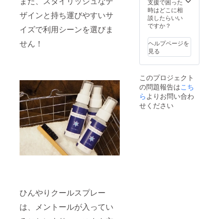
また、スタイリッシュなデ
支援で困った
時はどこに相
ザインと持ち運びやすいサ
談したらいい
ですか？
イズで利用シーンを選びま
せん！
ヘルプページを
見る
このプロジェクト
の問題報告は
こち
ら
よりお問い合わ
せください
ひんやりクールスプレー
は、メントールが入ってい