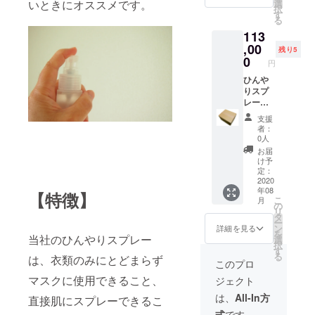
デザイ
により
いときにオススメです。
選
択
ン・仕
出荷時
す
る
様は変
期が遅
113
更にな
れる場
る可能
,00
合があ
残り5
性もご
りま
0
円
ざいま
す。
す。ご
ひんや
了承く
りスプ
ださ
レー
い。 ※
60ml
支援
ご注文
70本(1
者：
状況、
ケース)
0人
使用部
【CAM
お届
材の供
PFIRE
け予
給状
特別価
定：
況、製
格】
2020
年08
造工程
113,000
【特徴】
こ
月
上の都
円
の
リ
合など
【限定5
タ
ー
により
名】
ン
詳細を見る
を
出荷時
（一般
当社のひんやりスプレー
選
択
期が遅
販売価
す
る
は、衣類のみにとどまらず
れる場
格
このプロ
合があ
168,000
マスクに使用できること、
ジェクト
りま
円／1
す。
ケー
は、
All-In方
直接肌にスプレーできるこ
ス）
式
です。