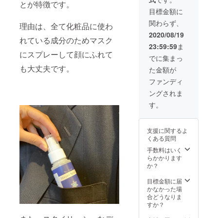
※デザイ
とが特徴です。
ン・仕
目標金額に
様は変
関わらず、
更にな
理由は、全て化粧品に使わ
る可能
2020/08/19
れている成分のためマスク
性もご
23:59:59
ま
ざいま
にスプレーして顔にふれて
す。ご
でに集まっ
了承く
も大丈夫です。
た金額が
ださ
い。 ※
ファンディ
ご注文
ングされま
状況、
使用部
す。
材の供
給状
況、製
支援に関するよ
造工程
くある質問
上の都
合等に
手数料はいく
より出
らかかります
荷時期
か？
が遅れ
る場合
目標金額に届
があり
かなかった場
ます。
合どうなりま
すか？