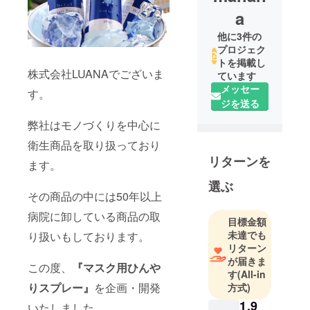
a
他に3件の
プロジェク
トを掲載し
株式会社LUANAでございま
ています
メッセー
す。
ジを送る
弊社はモノづくりを中心に
衛生商品を取り扱っており
リターンを
ます。
選ぶ
その商品の中には50年以上
病院に卸している商品の取
目標金額
未達でも
り扱いもしております。
リターン
が届きま
この度、
『マスク用ひんや
す
(All-in
りスプレー』
を企画・開発
方式)
1,9
いたしました。