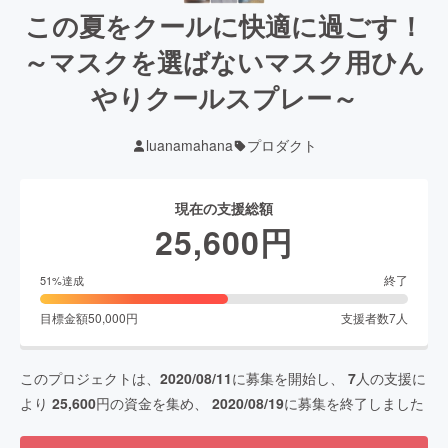
この夏をクールに快適に過ごす！
～マスクを選ばないマスク用ひん
やりクールスプレー～
luanamahana
プロダクト
現在の支援総額
25,600
円
終了
51
%達成
目標金額
50,000
円
支援者数
7
人
このプロジェクトは、
2020/08/11
に募集を開始し、
7
人の支援に
より
25,600
円の資金を集め、
2020/08/19
に募集を終了しました