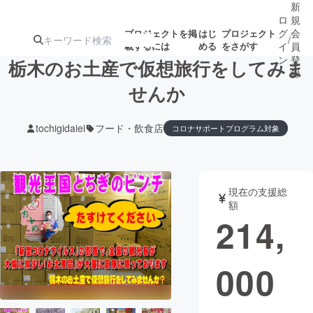
新
ロ
規
グ
会
プロジェクトを掲
はじ
プロジェクト
/
載するには
める
をさがす
イ
員
ン
登
栃木のお土産で仮想旅行をしてみま
録
せんか
人気のプロ
注目のリ
注目の新着プロ
募集終了が近いプ
もうすぐ公開
tochigidaiei
フード・飲食店
コロナサポートプログラム対象
ジェクト
ターン
ジェクト
ロジェクト
されます
アート・写真
音楽
現在の支援総
額
214,
テクノロジー・ガジェット
ゲーム・サ
映像・映画
書籍・雑誌
000
ビジネス・起業
チャレンジ