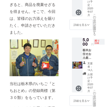
り、
キー
け予
ぎると、商品を廃棄せざる
ミック
定：
ス、
2020
を得ません。そこで、今回
年07
しょう
こ
月
が、ご
の
は、皆様のお力添えを賜り
リ
ぼうの
タ
ー
たまり
ン
たく、申請させていただき
詳細を見る
を
漬けを
選
択
セット
ました。
す
る
にして
5,0
お届け
残り
いたし
00
286
円
ます。
栃木お
任せお
土産
セット
支援
（Ｂ）
者：
あしか
14人
がフラ
お届
ワー
け予
パーク
定：
当社は栃木県のいちご『と
限定藤
2020
年07
色チョ
ちおとめ』の登録商標（第
こ
月
コサン
の
リ
ドをは
タ
３０類）をもっています。
ー
じめ約
ン
詳細を見る
を
８００
選
択