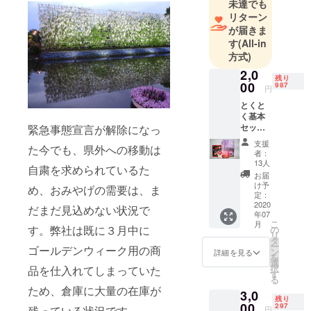
未達でも
リターン
が届きま
す
(All-in
方式)
2,0
残り
00
987
円
とくと
く基本
セット
緊急事態宣言が解除になっ
とちお
支援
た今でも、県外への移動は
とめ
者：
キット
13人
自粛を求められているた
カッ
お届
ト、ア
け予
め、おみやげの需要は、ま
ル
定：
フォー
2020
だまだ見込めない状況で
年07
トスト
こ
月
ロベ
す。弊社は既に３月中に
の
リ
リー、
タ
ー
ゴールデンウィーク用の商
あしか
ン
詳細を見る
を
がフラ
選
択
品を仕入れてしまっていた
ワー
す
る
パーク
ため、倉庫に大量の在庫が
3,0
限定藤
残り
色チョ
00
297
残っている状況です。
円