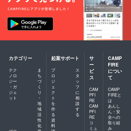
カテゴリー
起案サポート
サ
CAMP
ー
FIRE
テク
ま
プ
ス
ビ
につい
ノロ
ち
ロ
タ
ス
て
ジー
づ
ジ
ッ
・ガ
く
ェ
フ
CAM
CAMP
ジェ
り
ク
に
PFI
FIREと
ット
・
ト
相
RE
は
地
を
談
CAM
あんし
域
作
す
PFI
ん・安
活
る
る
RE
全への
性
資
コ
取り組
化
料
ミュ
み
プロ
音
請