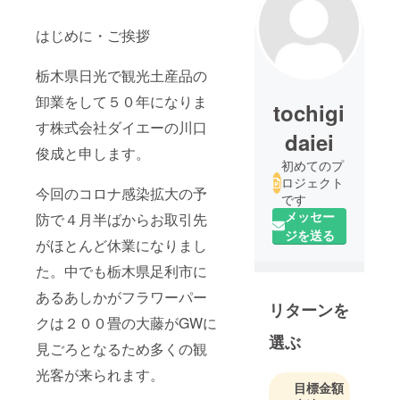
はじめに・ご挨拶
栃木県日光で観光土産品の
卸業をして５０年になりま
tochigi
す株式会社ダイエーの川口
daiei
俊成と申します。
初めてのプ
ロジェクト
今回のコロナ感染拡大の予
です
メッセー
防で４月半ばからお取引先
ジを送る
がほとんど休業になりまし
た。中でも栃木県足利市に
あるあしかがフラワーパー
リターンを
クは２００畳の大藤がGWに
選ぶ
見ごろとなるため多くの観
光客が来られます。
目標金額