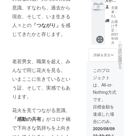
付ベル
ます。
方がデ
ト、ウ
ザイン
意識、すなわち、過去から
支援
エスト
する
者：
ベル
2021年
現在、そして、いま生きる
0人
ト、前
夏浴衣
お届
人々との
「つながり」
を感
板』と
を仕立
け予
なりま
て上が
定：
じてきたかと存じます。
す。 ※
りまで
2021
年05
作り
サポー
こ
月
帯・下
トいた
の
リ
駄・着
しま
タ
ー
付け
す。 ※
ン
詳細を見る
を
セット
金額の
選
老若男女、職業を超え、み
択
はおま
中に作
す
る
かせと
成され
んなで同じ花火を見る。
このプロ
なりま
たオリ
ジェクト
す。
ジナル
いまここに生きているとい
浴衣（1
は、All-or-
う証、そして、実感でもあ
枚）の
Nothing方式
金額を
ります。
含みま
です。
す。 ※
目標金額を
デザイ
花火を見てつながる意識、
ンの経
達成した場
験が無
「感動の共有」
がコロナ禍
合にのみ、
い方で
も、弊
で下向きな気持ちを上向き
2020/08/09
社ス
23:59:59
ま