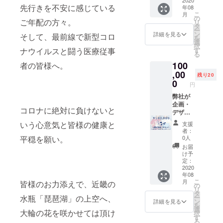
らのお
ます。
先行きを不安に感じている
年08
気持ち
※浴衣の
こ
月
をあり
サイズ
の
ご年配の方々。
リ
がたく
はフ
タ
ー
頂戴
リーサ
ン
詳細を見る
そして、最前線で新型コロ
を
し、御
イズの
選
択
礼のお
みとな
す
ナウイルスと闘う医療従事
る
手紙を
りま
100
お送り
者の皆様へ。
す。 ※
させて
,00
着付け
残り20
頂きま
小物
0
円
す。 ※
セット
浴衣・
弊社が
の内容
帯・下
企画・
は『肌
コロナに絶対に負けないと
駄・信
デザイ
着、着
玄袋は
ンした
付ベル
いう心意気と皆様の健康と
支援
おまか
2020年
ト、ウ
者：
せとな
新作二
エスト
0人
平穏を願い。
りま
部式浴
ベル
お届
す。
衣フル
ト、前
け予
セット
板』と
定：
（二部
2020
なりま
年08
式浴
す。 ※
こ
月
皆様のお力添えで、近畿の
衣・作
作り
の
リ
り帯・
帯・下
タ
ー
水瓶「琵琶湖」の上空へ、
下駄・
駄・着
ン
詳細を見る
を
着付け
付け
選
大輪の花を咲かせては頂け
択
セッ
セット
す
る