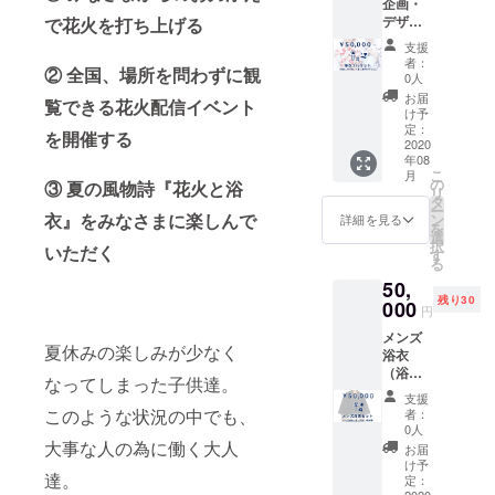
企画・
帯・下
デザイ
で花火を打ち上げる
駄はお
ンの
まかせ
支援
2020年
となり
者：
② 全国、場所を問わずに観
新作レ
ます。
0人
ディー
お届
覧できる花火配信イベント
ス浴衣
け予
フル
定：
を開催する
セット
2020
年08
（浴
こ
月
衣・作
の
③ 夏の風物詩『花火と浴
リ
り帯・
タ
ー
下駄・
衣』をみなさまに楽しんで
ン
詳細を見る
を
着付け
選
択
いただく
セッ
す
る
ト）と
50,
支援者
残り30
様から
000
円
のお気
メンズ
持ちを
夏休みの楽しみが少なく
浴衣
ありが
（浴
たく頂
なってしまった子供達。
衣・
戴し、
支援
帯・下
御礼の
このような状況の中でも、
者：
駄・信
お手紙
0人
玄袋）
をお送
大事な人の為に働く大人
お届
と支援
りさせ
け予
達。
者様か
て頂き
定：
2020