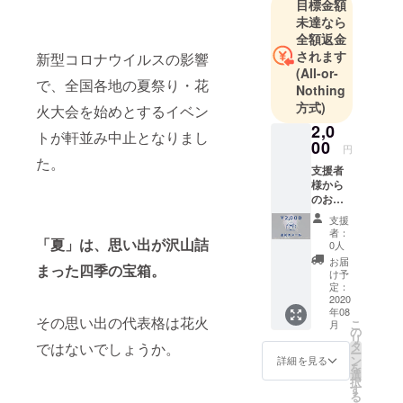
目標金額
づくりを行
未達なら
なっている
全額返金
会社です。
されます
新型コロナウイルスの影響
(All-or-
で、全国各地の夏祭り・花
Nothing
方式)
火大会を始めとするイベン
2,0
トが軒並み中止となりまし
00
円
た。
支援者
様から
のお気
持ちを
支援
ありが
者：
たく頂
「夏」は、思い出が沢山詰
0人
戴し、
お届
まった四季の宝箱。
御礼の
け予
メール
定：
をお送
2020
年08
りさせ
その思い出の代表格は花火
こ
月
て頂き
の
リ
ます。
タ
ではないでしょうか。
ー
ン
詳細を見る
を
選
択
す
る