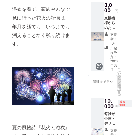
3,0
浴衣を着て、家族みんなで
00
円
見に行った花火の記憶は、
支援者
様から
年月を経ても、いつまでも
のお気
持ちを
消えることなく残り続けま
支援
ありが
者：
たく頂
1人
す。
戴し、
お届
御礼の
け予
お手紙
定：
をお送
2020
年08
りさせ
こ
月
て頂き
の
リ
ます。
タ
ー
ン
詳細を見る
を
選
択
す
る
10,
残り
000
100
円
弊社が
企画・
デザイ
夏の風物詩『花火と浴衣』
ンした
支援
2020年
者：