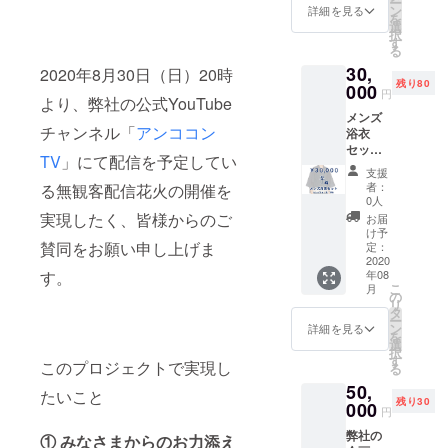
ー
駄）と
ン
詳細を見る
を
支援者
選
択
様から
す
る
のお気
30,
持ちを
2020年8月30日（日）20時
残り80
ありが
000
円
より、弊社の公式YouTube
たく頂
メンズ
戴し、
チャンネル「
アンココン
浴衣
御礼の
セット
お手紙
TV
」にて配信を予定してい
（浴
をお送
支援
衣・
りさせ
者：
る無観客配信花火の開催を
帯・下
て頂き
0人
駄）と
ます。
実現したく、皆様からのご
お届
支援者
※浴衣の
け予
様から
賛同をお願い申し上げま
サイズ
定：
のお気
2020
はフ
年08
す。
持ちを
リーサ
こ
月
ありが
イズの
の
リ
たく頂
みとな
タ
ー
戴し、
りま
ン
詳細を見る
を
御礼の
す。 ※
選
択
お手紙
しわ兵
す
このプロジェクトで実現し
る
をお送
児・下
50,
りさせ
駄はお
たいこと
残り30
て頂き
000
まかせ
円
ます。
となり
弊社の
※浴衣・
ます。
① みなさまからのお力添え