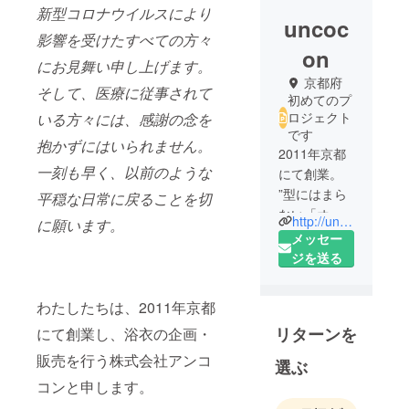
新型コロナウイルスにより
uncoc
影響を受けたすべての方々
on
にお見舞い申し上げます。
京都府
そして、医療に従事されて
初めてのプ
ロジェクト
いる方々には、感謝の念を
です
抱かずにはいられません。
2011年京都
一刻も早く、以前のような
にて創業。
”型にはまら
平穏な日常に戻ることを切
ない「オモ
http://uncocon.co.jp/
に願います。
シロイ」を
メッセー
創造する”を
ジを送る
テーマに浴
衣を中心と
わたしたちは、2011年京都
した商品企
リターンを
にて創業し、浴衣の企画・
画からWEB
デザインま
販売を行う株式会社アンコ
選ぶ
で、さまざ
コンと申します。
まな可能性