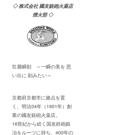
◇ 株式会社 國友銃砲火薬店
煙火部 ◇
壮麗瞬刻 ～一瞬の美を 思
い出に 刻みたい～
京都府京都市に拠点を置
く、明治34年（1901年）創
業の國友銃砲火薬店。
16世紀から続く国友鉄砲鍛
冶をルーツに持ち、400年の