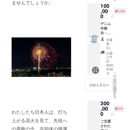
ト）と
はおま
ませんでしょうか。
100
支援者
かせと
様から
,00
なりま
残り20
のお気
す。
0
円
持ちを
ありが
デニム
たく頂
作務
戴し、
衣・下
御礼の
駄と支
支援
お手紙
援者様
者：
をお送
からの
0人
りさせ
お気持
お届
て頂き
ちをあ
け予
ます。
りがた
定：
※浴衣の
く頂戴
2020
年08
サイズ
し、御
こ
月
はフ
礼のお
の
リ
リーサ
手紙を
タ
ー
イズの
お送り
ン
詳細を見る
を
みとな
させて
選
択
りま
頂きま
す
る
す。 ※
す。 ※
300
着付け
デニム
小物
作務
,00
残り5
わたしたち日本人は、打ち
セット
衣・下
0
円
の内容
駄はお
上がる花火を見て、先祖へ
は『肌
まかせ
ご支援
着、着
となり
された
の畏敬の念、共同体の帰属