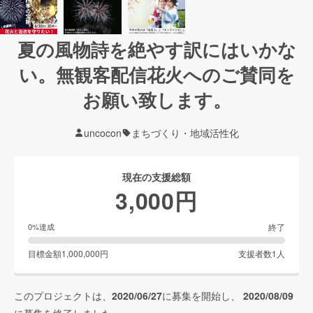
夏の風物詩を絶やす訳にはいかな
い。無観客配信花火へのご賛同を
お願い致します。
uncocon
まちづくり・地域活性化
現在の支援総額
3,000
円
終了
0
%達成
目標金額
1,000,000
円
支援者数
1
人
このプロジェクトは、
2020/06/27
に募集を開始し、
2020/08/09
に募集を終了しました