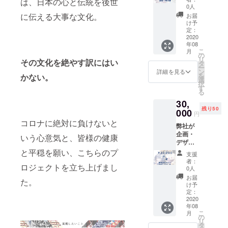
は、日本の心と伝統を後世
新作レ
0人
ディー
に伝える大事な文化。
お届
ス浴衣
け予
（浴衣
定：
＋半巾
2020
年08
帯）と
こ
月
支援者
の
リ
その文化を絶やす訳にはい
様から
タ
ー
のお気
ン
詳細を見る
を
かない。
持ちを
選
択
ありが
す
る
たく頂
30,
戴し、
残り50
御礼の
000
円
お手紙
コロナに絶対に負けないと
弊社が
をお送
企画・
りさせ
いう心意気と、皆様の健康
デザイ
て頂き
ンした
ます。
と平穏を願い、こちらのプ
支援
2020年
※浴衣の
者：
ロジェクトを立ち上げまし
新作レ
サイズ
0人
ディー
はフ
お届
た。
ス浴衣
リーサ
け予
セット
イズの
定：
（綿麻
2020
みとな
年08
浴衣・
りま
こ
月
しわ兵
す。
の
リ
児・下
タ