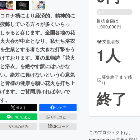
まちづくり・地域活性化
0%
コロナ禍により経済的、精神的に
目標金額は
疲弊している方々が多くいらっ
1,000,000円
CAMPFIRE for Social Good
CAMPFIRE Creation
しゃると存じます。全国各地の花
CAMPFIREふるさと納税
machi-ya
コミュニティ
火大会が中止となり、私たち浴衣
支援者数
1
人
を生業とする者も大きな打撃をう
けております。夏の風物詩「花火
と浴衣」を絶やす訳にはいかな
い。絶対に負けないという心意気
募集終了まで残
と皆様の健康を願い花火を打ち上
り
終了
げます。ご賛同頂ければ幸いで
す。
ポスト
シェア
LINEで送る
URLコピー
埋め込み
QRコード
このプロジェクトは、