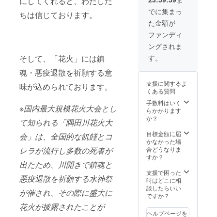
にしてくれると、わたした
タッフ
が責任
でに集まっ
ちは信じております。
をもっ
た金額が
てサ
ポート
ファンディ
をさせ
ングされま
て頂き
ます。
す。
そして、「花火」には鎮
魂・悪疫退散を祈願する意
支援に関するよ
味が込められております。
くある質問
手数料はいく
※国内最大規模花火大会とし
らかかります
か？
て知られる「隅田川花火大
目標金額に届
会」は、全国的な飢饉とコ
かなかった場
合どうなりま
レラが流行し多数の死者が
すか？
出たため、川開きで鎮魂と
支援で困った
悪疫退散を祈願する水神祭
時はどこに相
談したらいい
が催され、その際に盛大に
ですか？
花火が披露されたことが
ヘルプページを