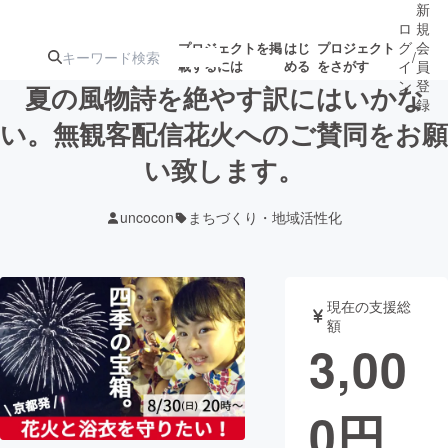
新
ロ
規
グ
会
プロジェクトを掲
はじ
プロジェクト
/
載するには
める
をさがす
イ
員
ン
登
夏の風物詩を絶やす訳にはいかな
録
い。無観客配信花火へのご賛同をお願
い致します。
人気のプロ
注目のリ
注目の新着プロ
募集終了が近いプ
もうすぐ公開
ジェクト
ターン
ジェクト
ロジェクト
されます
uncocon
まちづくり・地域活性化
アート・写真
音楽
現在の支援総
テクノロジー・ガジェット
ゲーム・サ
額
3,00
映像・映画
書籍・雑誌
0
円
ビジネス・起業
チャレンジ