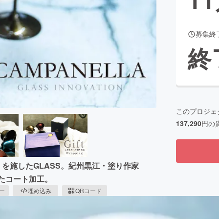
募集終
CAMPFIRE for Social Good
CAMPFIRE Creation
終
CAMPFIREふるさと納税
machi-ya
コミュニティ
このプロジェ
137,290
円の
」を施したGLASS。紀州黒江・塗り作家
用いたコート加工。
ピー
埋め込み
QRコード