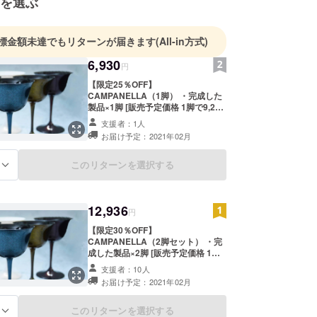
を選ぶ
標金額未達でもリターンが届きます
(All-in方式)
6,930
円
【限定25％OFF】
CAMPANELLA（1脚） ・完成した
製品×1脚 [販売予定価格 1脚で9,240
円（税込／送料込）の25%OFF] ※色
支援者：1人
はご自由にお選びいただけます。 ※
お届け予定：2021年02月
職人のハンドメイドにより製作して
おります。そのため色や模様等は若
干異なっております。ご了承の上、
このリターンを選択する
る
ご支援いただきます様お願いいたし
ます。 ※送付した製品をお受け取り
出来なかった場合、送料はご支援者
12,936
様負担で再配送させていただきます
円
のでご了承ください。
【限定30％OFF】
CAMPANELLA（2脚セット） ・完
成した製品×2脚 [販売予定価格 1脚
で9,240円（税込／送料込）の
支援者：10人
30%OFF] ※色はご自由にお選びいた
お届け予定：2021年02月
だけます。 ※職人のハンドメイドに
より製作しております。そのため色
や模様等は若干異なっております。
このリターンを選択する
る