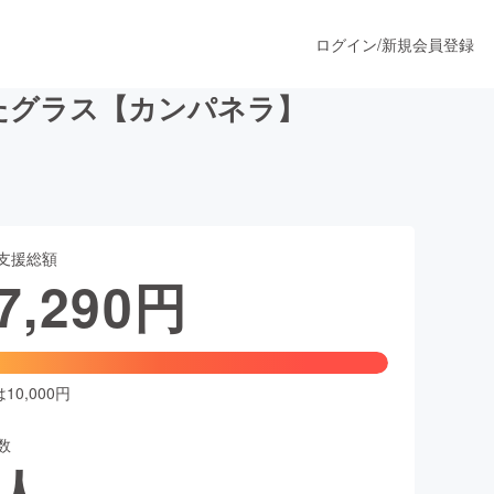
ログイン
/
新規会員登録
したグラス【カンパネラ】
うすぐ公開されます
支援総額
プロダクト
7,290
円
ファッション
スポーツ
0,000円
数
ア
ソーシャルグッド
人