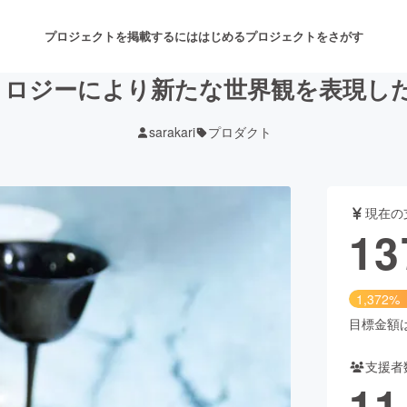
プロジェクトを掲載するには
はじめる
プロジェクトをさがす
クノロジーにより新たな世界観を表現
sarakari
プロダクト
注目のリターン
注目の新着プロジェクト
募集終了が近いプロジェクト
も
現在の
音楽
舞台・パフォーマンス
13
ゲーム・サービス開発
フード・飲食店
1,372%
書籍・雑誌出版
アニメ・漫画
目標金額は1
支援者
チャレンジ
ビューティー・ヘルスケ
11