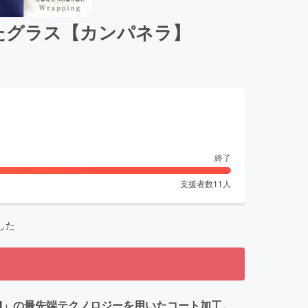
したグラス【カンパネラ】
終了
支援者数
11
人
した
UJII」の最先端テクノロジーを用いたコート加工。