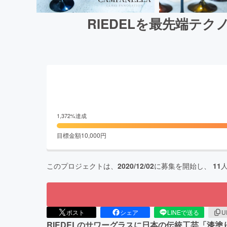
RIEDELを最先端テ
1,372
%達成
目標金額
10,000
円
このプロジェクトは、
2020/12/02
に募集を開始し、
11
ポスト
シェア
LINEで送る
U
RIEDELのサワーグラスに日本の伝統工芸「漆塗り