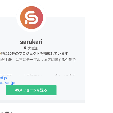
sarakari
大阪府
他に20件のプロジェクトを掲載しています
式会社SF）は主にテーブルウェアに関する企業で
 LE CHEF」という商標でミシュラン店などの高級飲
fsf.jp
テル、旅館などに業務用の高品質な食器としてご利
arakari.jp/
いております。また、お客様に毎月コースがわりに
メッセージを送る
類の食器を使って欲しいという思いから、テーブル
サブスクサービス「サラカリ」を運営しておりま