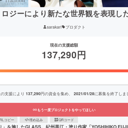
クノロジーにより新たな世界観を表現
sarakari
プロダクト
現在の支援総額
137,290
円
人の支援により
137,290
円の資金を集め、
2021/01/28
に募集を終了しま
もう一度プロジェクトをやってほしい
RLコピー
埋め込み
QRコード
」を施したGLASS。紀州黒江・塗り作家「YOSHIHIKO F