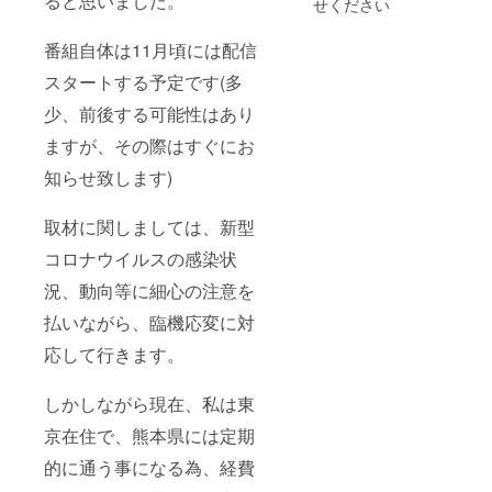
ると思いました。
せください
しらせ
場とな
別途ご
しま
りま
負担頂
番組自体は11月頃には配信
す。
す。
きます
（東京
ようお
スタートする予定です(多
都23区
願い致
内とな
しま
少、前後する可能性はあり
りま
す。
す） ※
又、支
ますが、その際はすぐにお
リハー
援者の
サル風
知らせ致します)
方のご
景の見
指定の
学とリ
場所で
取材に関しましては、新型
ハーサ
の公演
ル時は
にて、
コロナウイルスの感染状
ご自由
施設等
に写真
の使用
況、動向等に細心の注意を
撮影が
料が発
可能で
生する
払いながら、臨機応変に対
す。 ※
場合は
会場へ
ご負担
応して行きます。
の交通
をお願
費は各
い致し
しかしながら現在、私は東
自ご負
ます。
担願い
(ご自宅
京在住で、熊本県には定期
ます。
などは
不可と
的に通う事になる為、経費
なりま
す。音