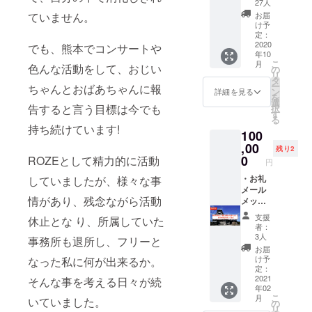
歌唱動
27人
運営する配
メッ
画
お届
ていません。
セージ
け予
信アプリ
・非公
定：
「LINELIVE
式
2020
でも、熊本でコンサートや
年10
Instagr
」にて
こ
月
am(非
色んな活動をして、おじい
の
LINELIVE
リ
公開)ご
タ
ー
OF THE
ちゃんとおばあちゃんに報
招待
ン
詳細を見る
を
「MARI
YEAR 2016
選
告すると言う目標は今でも
択
NAの番
す
を受賞。
る
組製作
持ち続けています!
100
時のオ
フ
,00
2020年2月に
残り2
ショッ
0
ROZEとして精力的に活動
円
ROZEの活動
ト中
心」 ・
・お礼
が休止。そ
していましたが、様々な事
MARIN
メール
の後、それ
情があり、残念ながら活動
A画伯が
メッ
まで所属し
デザイ
セージ
支援
休止とな り、所属していた
ンした
・お礼
ていた事務
者：
支援者
動画
3人
事務所も退所し、フリーと
所を離れ、4
限定T
メッ
お届
月より
シャツ
セージ
け予
なった私に何が出来るか。
・
・非公
定：
MARINAとし
MARIN
式
2021
そんな事を考える日々が続
て ソロ活動
年02
A番組
Instagr
こ
月
いていました。
キャラ
am(非
を開始。 今
の
リ
クター
公開)ご