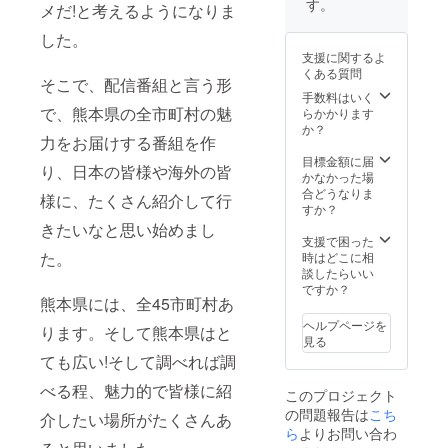
す。
メだ!と考えるようになりま
カー付
能とな
散 ※食
ジオも
き本人
りま
事代、
しくは
した。
直筆
す。 ※
交通費
ライブ
支援に関するよ
メッ
当日は
等は自
ハウス
くある質問
セージ
スタッ
己負担
での開
そこで、配信番組と言う形
色紙 ・
フが同
となり
催。又
手数料はいく
MARIN
で、熊本県の全市町村の魅
行しま
ます。
は支援
らかかります
Aワンマ
す。 ※
※MARI
者の方
か？
力をお届けする番組を作
ンライ
面会は
NAの写
のご指
ブ時の
公共の
真撮影
定頂い
目標金額に届
り、日本の皆様や海外の皆
リハー
場とな
に関し
た場所
かなかった場
サルご
りま
まして
へ伺い
合どうなりま
様に、たくさん紹介して行
招待 ※
す。
は、こ
ます(ス
すか？
ワンマ
ちらか
タッフ
きたいなと思い始めまし
ンライ
ら指定
が同行
支援で困った
ブの日
した時
致しま
た。
時はどこに相
程は後
間のみ
す) ※支
談したらいい
日発表
撮影可
援者の
ですか？
熊本県には、全45市町村あ
致しま
能とな
方のご
す。
りま
指定の
ヘルプページを
ります。そして熊本県はと
（2020
す。 ※
場所に
見る
年10月
当日は
伺う場
ても広い!そして調べれば調
頃とな
スタッ
合は、
りま
フが同
MARIN
べる程、魅力的で皆様に紹
このプロジェクト
す） ※
行しま
Aおよび
の問題報告は
こち
会場：
す。 ※
スタッ
介したい場所がたくさんあ
後日詳
ら
よりお問い合わ
面会は
フの交
細をお
公共の
通費を