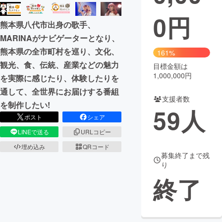
0
円
まちづくり・地域活性化
熊本県八代市出身の歌手、
MARINAがナビゲーターとなり、
CAMPFIRE for Social Good
CAMPFIRE Creation
熊本県の全市町村を巡り、文化、
161%
CAMPFIREふるさと納税
machi-ya
コミュニティ
観光、食、伝統、産業などの魅力
目標金額は
1,000,000円
を実際に感じたり、体験したりを
通して、全世界にお届けする番組
支援者数
を制作したい!
59
人
ポスト
シェア
LINEで送る
URLコピー
埋め込み
QRコード
募集終了まで残
り
終了