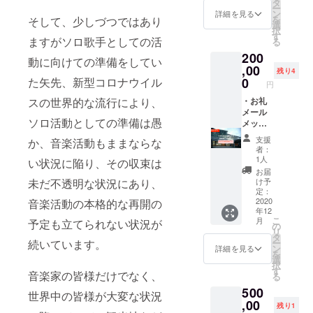
タ
後はソロ
ー
ステッ
招待
ン
詳細を見る
を
そして、少しづつではあり
アーティス
カー付
「MARI
選
択
き本人
NAの番
トとしての
す
ますがソロ歌手としての活
る
直筆
組製作
CDリリース
200
メッ
時のオ
動に向けての準備をしてい
やライブ活
セージ
フ
,00
残り4
色紙
ショッ
0
た矢先、新型コロナウイル
動を展開し
円
ト中
ながら、自
心」 ・
・お礼
スの世界的な流行により、
MARIN
メール
身の故郷で
ソロ活動としての準備は愚
A画伯が
メッ
ある熊本県
デザイ
セージ
支援
か、音楽活動もままならな
での 活動に
ンした
・お礼
者：
支援者
動画
も力を入れ
1人
い状況に陥り、その収束は
限定T
メッ
お届
て行きた
シャツ
セージ
け予
未だ不透明な状況にあり、
い。
・
・非公
定：
MARIN
式
2020
音楽活動の本格的な再開の
年12
A番組
Instagr
こ
月
予定も立てられない状況が
キャラ
am(非
の
リ
クター
公開)ご
タ
ー
続いています。
ステッ
招待
ン
詳細を見る
を
カー付
「MARI
選
択
き本人
NAの番
す
音楽家の皆様だけでなく、
る
直筆
組製作
500
メッ
時のオ
世界中の皆様が大変な状況
セージ
フ
,00
残り1
色紙 ・
ショッ