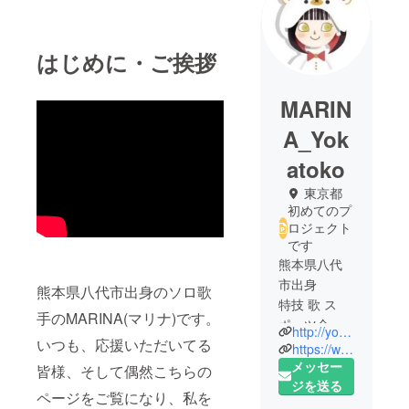
はじめに・ご挨拶
MARIN
A_Yok
atoko
東京都
初めてのプ
ロジェクト
です
熊本県八代
市出身
熊本県八代市出身のソロ歌
特技 歌 ス
手のMARINA(マリナ)です。
ポーツ全般
http://yokatoko.net/
いつも、応援いただいてる
得意
https://www.youtube.com/channel/UCpxqP5tk93HawuGoe6sLL3w
趣味 人間観
メッセー
皆様、そして偶然こちらの
察 吉本新喜
ジを送る
ページをご覧になり、私を
劇を見る