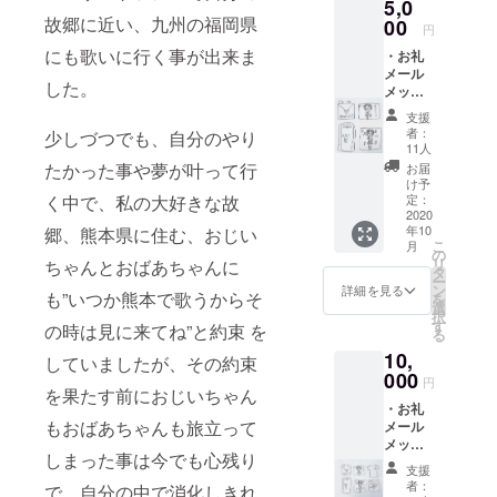
avex主催の
5,0
時のオ
故郷に近い、九州の福岡県
フ
00
a-nationや韓
円
ショッ
国でのライ
にも歌いに行く事が出来ま
・お礼
ト中
メール
ブ等、幾多
心」
した。
メッ
のステージ
セージ
支援
や地上波TV
・お礼
者：
少しづつでも、自分のやり
動画
への出演等
11人
メッ
たかった事や夢が叶って行
お届
も経験。 ま
セージ
け予
た、ROZEと
・非公
定：
く中で、私の大好きな故
式
2020
して、クラ
年10
郷、熊本県に住む、おじい
Instagr
ウン徳間
こ
月
am(非
の
リ
ちゃんとおばあちゃんに
公開)ご
ミュージッ
タ
ー
招待
ン
詳細を見る
ク(mars
も”いつか熊本で歌うからそ
を
「MARI
選
択
entertainme
NAの番
す
の時は見に来てね”と約束 を
る
組製作
nt)からCDメ
10,
時のオ
していましたが、その約束
ジャーリ
フ
000
円
リースも果
ショッ
を果たす前におじいちゃん
・お礼
ト中
たす。
もおばあちゃんも旅立って
メール
心」 ・
MARINA個人
メッ
支援者
しまった事は今でも心残り
セージ
限定の2
としては、
支援
・お礼
曲入り
者：
LINE会社の
で、自分の中で消化しきれ
動画