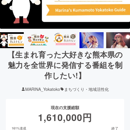
【生まれ育った大好きな熊本県の
魅力を全世界に発信する番組を制
作したい!】
MARINA_Yokatoko
まちづくり・地域活性化
現在の支援総額
1,610,000
円
終了
161
%達成