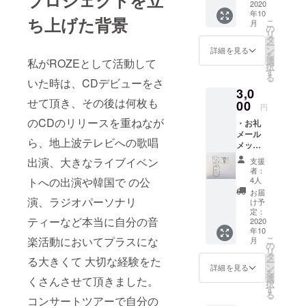
プロジェクトを立
2020
独学で歌を
年10
ち上げた背景
学び専門学
こ
月
の
リ
校の歌コン
タ
ー
ン
詳細を見る
テストで優
を
選
私がROZEとして活動して
勝。そして
択
す
る
高校卒業と
いた時は、CDデビューをさ
3,0
共に東京へ
せて頂き、その後は何枚も
00
円
上京。 オー
のCDのリリースを重ねなが
・お礼
ディション
メール
ら、地上波テレビへの歌唱
等を受けな
メッ
セージ
がら夢に向
出演、大きなライブイベン
支援
・お礼
者：
かって挑戦
動画
4人
トへの出演や韓国で の公
し、2016年
メッ
お届
セージ
演、ラジオパーソナリ
にダンス
け予
・非公
定：
ボーカルグ
ティーなど本当に自分の音
式
2020
年10
ループ
Instagr
こ
楽活動においてプラスにな
月
am(非
の
「ROZE」と
リ
公開)ご
タ
る大きくて 大切な経験をた
して 歌手デ
ー
招待
ン
詳細を見る
を
「MARI
ビュー。
選
くさんさせて頂きました。
択
NAの番
す
る
組製作
コンサートツアーで自分の