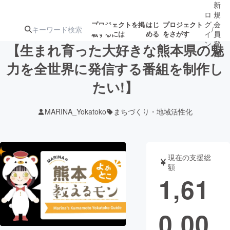
新
ロ
規
グ
会
プロジェクトを掲
はじ
プロジェクト
/
載するには
める
をさがす
イ
員
ン
登
【生まれ育った大好きな熊本県の魅
録
力を全世界に発信する番組を制作し
たい!】
人気のプロ
注目のリ
注目の新着プロ
募集終了が近いプ
もうすぐ公開
ジェクト
ターン
ジェクト
ロジェクト
されます
MARINA_Yokatoko
まちづくり・地域活性化
アート・写真
音楽
現在の支援総
テクノロジー・ガジェット
ゲーム・サ
額
1,61
映像・映画
書籍・雑誌
0,00
ビジネス・起業
チャレンジ