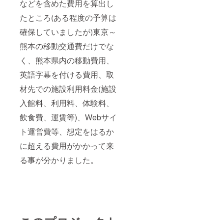
などを含めた費用を算出し
響環境
のある
たところ(ある程度の予算は
場所、
確保していましたが)東京～
もしく
は音響
熊本の移動交通費だけでな
設備の
設置や
く、熊本県内の移動費用、
マイク
からの
英語字幕を付ける費用、取
音を出
せる環
材先での施設利用料金(施設
境のみ
入館料、利用料、体験料、
対応可
能で
飲食費、運賃等)、Webサイ
す。音
響設備
ト運営費等、想定をはるか
はこち
らでの
に超える費用がかかって来
ご用意
も可能
る事が分かりました。
です) ※
当日
は、必
ずス
タッフ
が同行
しま
す。 ※