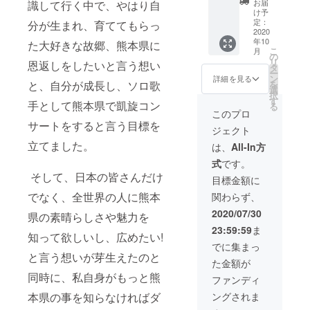
お届
識して行く中で、やはり自
セージ
策→桜
八代市
限定T
け予
・非公
の馬場
巡り(候
シャツ
定：
分が生まれ、育ててもらっ
式
2020
城彩苑
補日
・
年10
Instagr
た大好きな故郷、熊本県に
散策&食
程:12 月
MARIN
こ
月
am(非
べ歩
12,13
A番組
の
リ
恩返しをしたいと言う想い
公開)ご
き?!→
日/他、
キャラ
タ
ー
招待
馬肉店
別途応
クター
ン
詳細を見る
を
と、自分が成長し、ソロ歌
「MARI
に移動
相談可)
ステッ
選
択
NAの番
→20:00
※MARI
カー付
す
手として熊本県で凱旋コン
る
組製作
現地解
NAの生
き本人
このプロ
時のオ
散 ※食
まれ
直筆
サートをすると言う目標を
ジェクト
フ
事代、
育った
メッ
ショッ
交通費
場所や
セージ
立てました。
は、
All-In方
ト中
等は自
施設を
色紙 ・
式
です。
心」 ・
己負担
巡りま
MARIN
そして、日本の皆さんだけ
MARIN
となり
す。
Aがあな
目標金額に
A画伯が
ます。
10:00に
ただけ
でなく、全世界の人に熊本
関わらず、
デザイ
※MARI
八代駅
の為に
ンした
NAの写
集合→
歌いま
2020/07/30
県の素晴らしさや魅力を
支援者
真撮影
ゆかり
す!1対1
23:59:59
ま
限定T
に関し
の地巡
の限定
知って欲しいし、広めたい!
シャツ
まして
り→ ラ
ワンマ
でに集まっ
・
は、こ
ンチ→
ンライ
と言う想いが芽生えたのと
た金額が
MARIN
ちらか
ゆかり
ブ!(約
A番組
同時に、私自身がもっと熊
ら指定
の地巡
120分程
ファンディ
キャラ
した時
り
度) ※都
ングされま
本県の事を知らなければダ
クター
間のみ
→16:00
内近郊
ステッ
撮影可
現地解
のスタ