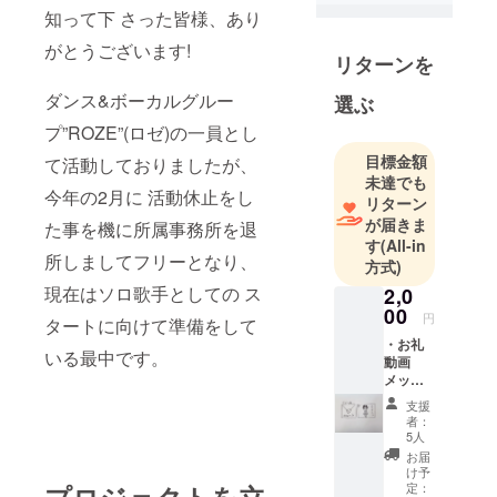
知って下 さった皆様、あり
小さい頃に
がとうございます!
リターンを
祖母から無
理矢理連れ
ダンス&ボーカルグルー
選ぶ
て行かれた
プ”ROZE”(ロゼ)の一員とし
合唱団に泣
目標金額
て活動しておりましたが、
きながら入
未達でも
団した事が
今年の2月に 活動休止をし
リターン
きっかけで
が届きま
た事を機に所属事務所を退
歌に目覚め
す
(All-in
所しましてフリーとなり、
る。 そこか
方式)
らコーラス
現在はソロ歌手としての ス
2,0
やミュージ
00
円
タートに向けて準備をして
カルなどを
・お礼
いる最中です。
学び歌手に
動画
メッ
なりたい思
セージ
支援
いが強くな
者：
る。
5人
お届
け予
その後は、
定：