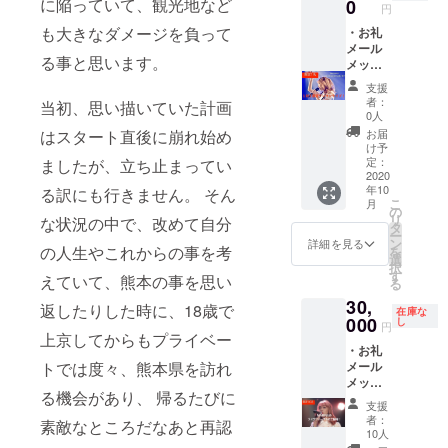
に陥っていて、観光地など
0
円
熊本城&
ト中
も大きなダメージを負って
熊本城
心」 ・
・お礼
のふも
MARIN
メール
る事と思います。
と、桜
A画伯が
メッ
の馬場
デザイ
セージ
支援
城彩苑
ンした
・お礼
者：
当初、思い描いていた計画
を
支援者
動画
0人
MARIN
限定T
メッ
お届
はスタート直後に崩れ始め
Aと散策
シャツ
セージ
け予
&熊本名
・
・非公
定：
ましたが、立ち止まってい
物馬刺
MARIN
式
2020
年10
しを食
A番組
Instagr
る訳にも行きません。 そん
こ
月
べに行
キャラ
am(非
の
リ
な状況の中で、改めて自分
こう!
クター
公開)ご
タ
ー
(候補日
ステッ
招待
ン
詳細を見る
の人生やこれからの事を考
を
程:2021
カー付
「MARI
選
択
年2月
き本人
NAの番
す
えていて、熊本の事を思い
る
11,13,1
直筆
組製作
30,
4日他/
メッ
時のオ
返したりした時に、18歳で
在庫な
別途応
セージ
フ
000
し
円
相談可)
色紙 ・
ショッ
上京してからもプライベー
・お礼
※15:00
MARIN
ト中
メール
トでは度々、熊本県を訪れ
に熊本
Aの全て
心」 ・
メッ
城本丸
が明ら
MARIN
る機会があり、 帰るたびに
セージ
前駐車
かに!?
A画伯が
支援
・お礼
場に集
MARIN
デザイ
者：
素敵なところだなあと再認
動画
合→熊
Aゆかり
ンした
10人
メッ
本城散
の地、
支援者