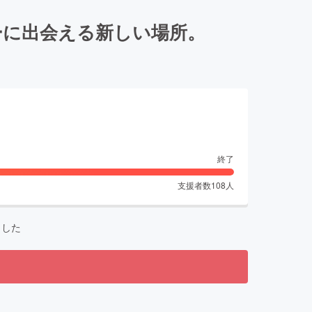
ーに出会える新しい場所。
終了
支援者数
108
人
ました