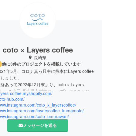
coto × Layers coffee
長崎県
他に3件のプロジェクトを掲載しています
21年5月、コロナ真っ只中に熊本にLayers coffee
ンしました。
あって2022年12月末より、coto × Layers
eを私たちの地元 長崎県大村市にオープンすることにな
layers-coffee.myshopify.com/
。
coto-hub.com/
支援の程、宜しくお願い致します。
www.instagram.com/coto_x_layerscoffee/
/www.instagram.com/layerscoffee_kumamoto/
/www.instagram.com/coto_omurawan/
メッセージを送る