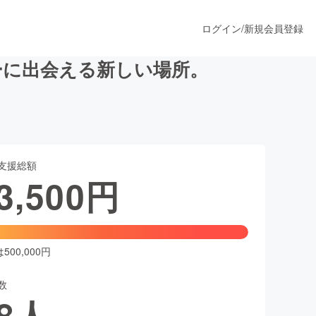
ログイン
/
新規会員登録
ーに出会える新しい場所。
うすぐ公開されます
支援総額
プロダクト
3,500
円
ファッション
スポーツ
00,000円
数
ア
ソーシャルグッド
8
人