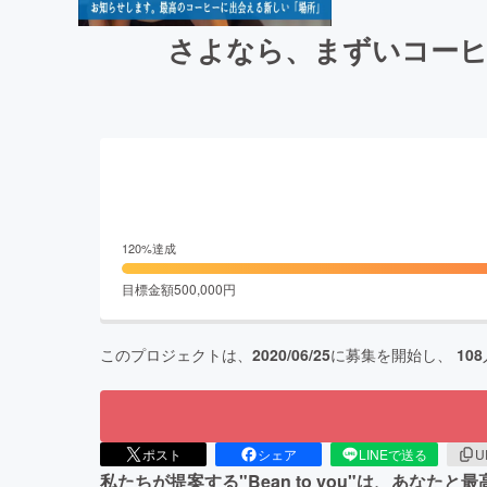
さよなら、まずいコーヒ
120
%達成
目標金額
500,000
円
このプロジェクトは、
2020/06/25
に募集を開始し、
108
ポスト
シェア
LINEで送る
U
私たちが提案する"Bean to you"は、あな