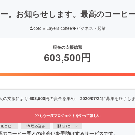
ー。お知らせします。最高のコーヒ
coto × Layers coffee
ビジネス・起業
現在の支援総額
603,500
円
人の支援により
603,500
円の資金を集め、
2020/07/24
に募集を終了し
もう一度プロジェクトをやってほしい
RLコピー
埋め込み
QRコード
たと最高のコーヒー豆との出会いを手助けするサービスです。