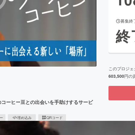
募集終
CAMPFIRE for Social Good
CAMPFIRE Creation
終
CAMPFIREふるさと納税
machi-ya
コミュニティ
このプロジェ
603,500
円の
と最高のコーヒー豆との出会いを手助けするサービ
ピー
埋め込み
QRコード