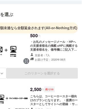
を選ぶ
金額未達なら全額返金されます
(All-or-Nothing方式)
500
円
・お礼のメッセージメール ・HPへ
の支援者様名の掲載 ※HPに掲載する
支援者様名を、備考欄にご記入下さ
い。 例)支援者名：Yuta
支援者：7人
Higashijima
お届け予定：2020年08月
このリターンを選択する
る
2,500
円
残り
38
こちらは、コーヒーロースター様向
けのプランになります。 ・提携ロー
スターとしてサイトへの登録 ・サイ
ト掲載料無料(サービス開始から3か