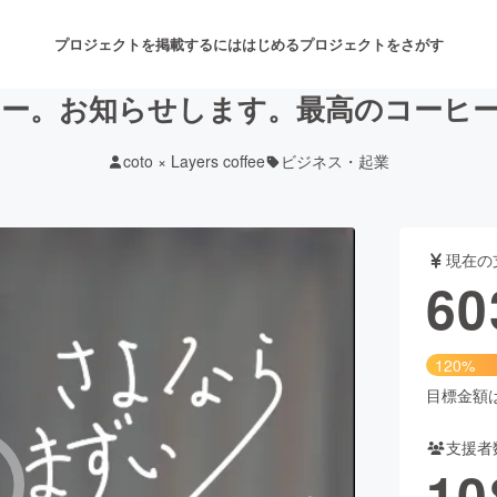
プロジェクトを掲載するには
はじめる
プロジェクトをさがす
ー。お知らせします。最高のコーヒ
coto × Layers coffee
ビジネス・起業
注目のリターン
注目の新着プロジェクト
募集終了が近いプロジェクト
も
現在の
音楽
舞台・パフォーマンス
60
ゲーム・サービス開発
フード・飲食店
120%
書籍・雑誌出版
アニメ・漫画
目標金額は5
支援者
チャレンジ
ビューティー・ヘルスケ
10