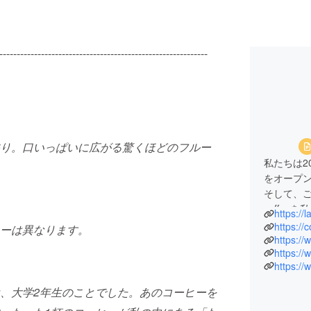
------------------------------------------------------------
り。口いっぱいに広がる驚くほどのフルー
私たちは20
をオープ
そして、ご縁
coffe
https://
りました
https://
ーは異なります。
どうかご
https://
https:/
https:/
、大学2年生のことでした。あのコーヒーを