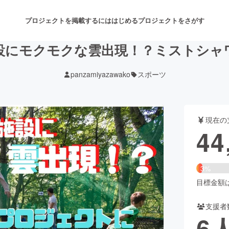
プロジェクトを掲載するには
はじめる
プロジェクトをさがす
設にモクモクな雲出現！？ミストシャ
panzamiyazawako
スポーツ
注目のリターン
注目の新着プロジェクト
募集終了が近いプロジェクト
も
現在の
音楽
舞台・パフォーマンス
44
ゲーム・サービス開発
フード・飲食店
3%
書籍・雑誌出版
アニメ・漫画
目標金額は1
支援者
チャレンジ
ビューティー・ヘルスケ
6