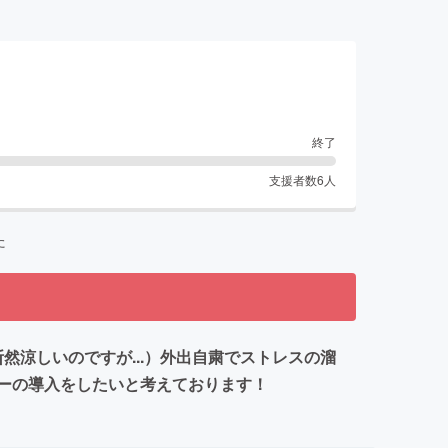
終了
支援者数
6
人
た
然涼しいのですが...）外出自粛でストレスの溜
ーの導入をしたいと考えております！