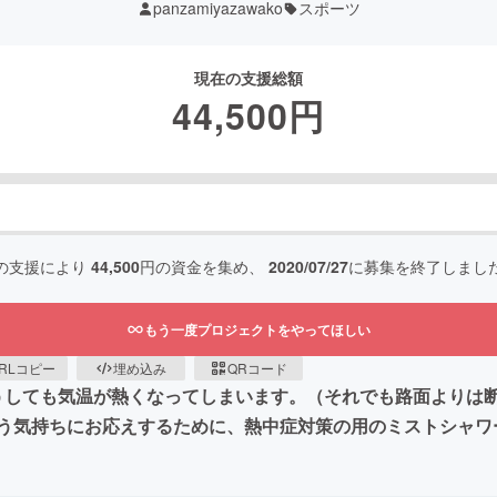
panzamiyazawako
スポーツ
現在の支援総額
44,500
円
の支援により
44,500
円の資金を集め、
2020/07/27
に募集を終了しまし
もう一度プロジェクトをやってほしい
RLコピー
埋め込み
QRコード
うしても気温が熱くなってしまいます。（それでも路面よりは断
う気持ちにお応えするために、熱中症対策の用のミストシャワ