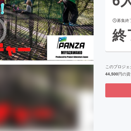
募集終
CAMPFIRE for Social Good
CAMPFIRE Creation
終
CAMPFIREふるさと納税
machi-ya
コミュニティ
このプロジェ
44,500
円の資