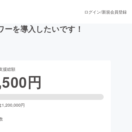
ログイン
/
新規会員登録
ワーを導入したいです！
うすぐ公開されます
支援総額
プロダクト
,500
円
ファッション
スポーツ
,200,000円
数
ア
ソーシャルグッド
人