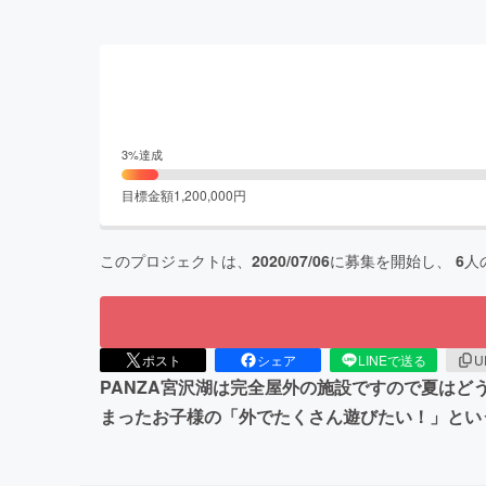
3
%達成
目標金額
1,200,000
円
このプロジェクトは、
2020/07/06
に募集を開始し、
6
人
ポスト
シェア
LINEで送る
U
PANZA宮沢湖は完全屋外の施設ですので夏はど
まったお子様の「外でたくさん遊びたい！」とい