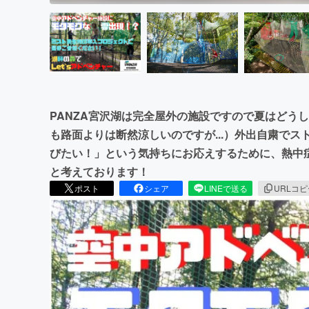
PANZA宮沢湖は完全屋外の施設ですので夏はどう
も路面よりは断然涼しいのですが...）外出自粛で
びたい！」という気持ちにお応えするために、熱中
と考えております！
ポスト
シェア
LINEで送る
URLコ