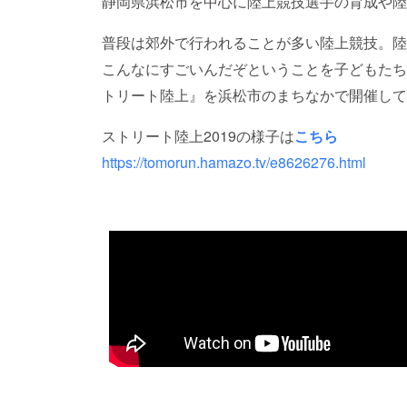
静岡県浜松市を中心に陸上競技選手の育成や陸
普段は郊外で行われることが多い陸上競技。陸
こんなにすごいんだぞということを子どもたち
トリート陸上』を浜松市のまちなかで開催して
ストリート陸上2019の様子は
こちら
https://tomorun.hamazo.tv/e8626276.html