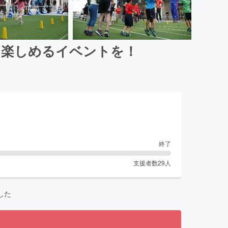
を楽しめるイベントを！
終了
支援者数
29
人
した