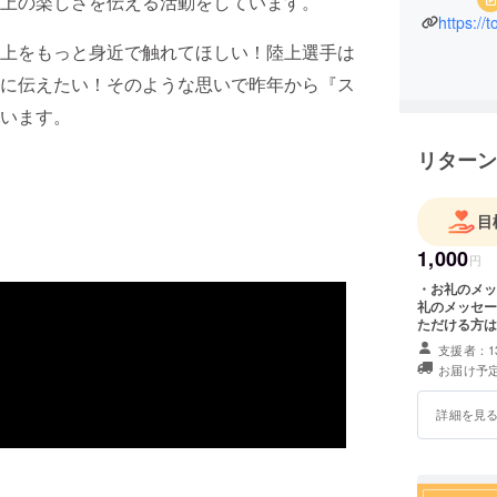
上の楽しさを伝える活動をしています。
https://
上をもっと身近で触れてほしい！陸上選手は
に伝えたい！そのような思いで昨年から『ス
います。
リターン
目
1,000
円
・お礼のメッセージ リターンを気にせずご支
礼のメッセージをメー
ただける方は
します。
支援者：1
お届け予定
詳細を見