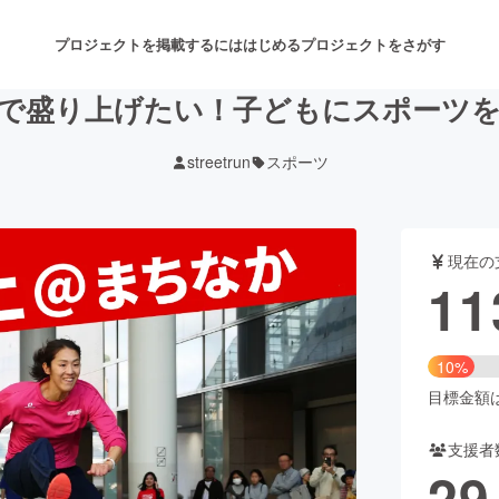
プロジェクトを掲載するには
はじめる
プロジェクトをさがす
で盛り上げたい！子どもにスポーツ
streetrun
スポーツ
注目のリターン
注目の新着プロジェクト
募集終了が近いプロジェクト
も
現在の
音楽
舞台・パフォーマンス
11
ゲーム・サービス開発
フード・飲食店
10%
書籍・雑誌出版
アニメ・漫画
目標金額は1
支援者
チャレンジ
ビューティー・ヘルスケ
29