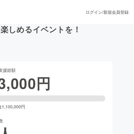
ログイン
/
新規会員登録
を楽しめるイベントを！
うすぐ公開されます
支援総額
プロダクト
3,000
円
ファッション
スポーツ
,100,000円
数
ア
ソーシャルグッド
人