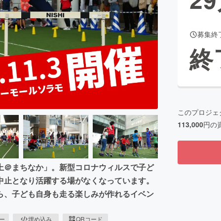
募集終
CAMPFIRE for Social Good
CAMPFIRE Creation
終
CAMPFIREふるさと納税
machi-ya
コミュニティ
このプロジェ
113,000
円の
上＠まちなか」。新型コロナウィルスで子ど
中止となり活躍する場がなくなっています。
ら、子ども自身も走る楽しみが作れるイベン
ピー
埋め込み
QRコード