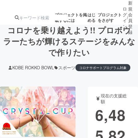
新
ロ
規
グ
会
プロジェクトを掲
はじ
プロジェクト
/
載するには
める
をさがす
イ
員
ン
登
コロナを乗り越えよう!! プロボウ
録
ラーたちが輝けるステージをみんな
で作りたい
人気のプロ
注目のリ
注目の新着プロ
募集終了が近いプ
もうすぐ公開
ジェクト
ターン
ジェクト
ロジェクト
されます
KOBE ROKKO BOWL
スポーツ
コロナサポートプログラム対象
アート・写真
音楽
現在の支援総
テクノロジー・ガジェット
ゲーム・サ
額
6,48
映像・映画
書籍・雑誌
5,82
ビジネス・起業
チャレンジ