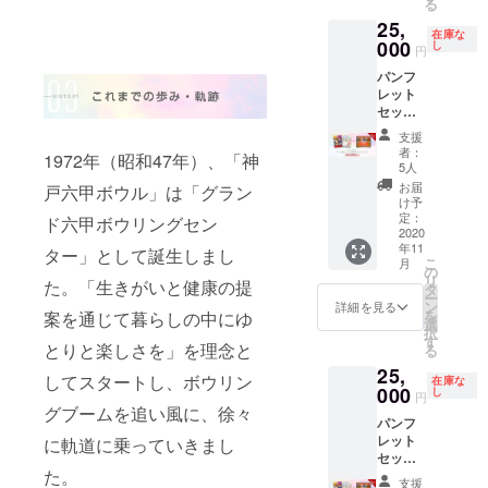
る
に抽選
いたし
ンフ
ルカッ
25,
の上決
ますの
レット
プ大会
在庫な
定いた
000
で、代
し
セット
記念パ
円
しま
理購入
は開催
ンフ
パンフ
す。 ※
される
当日に
レット
レット
チケッ
場合は
会場で
に掲載
セット
トの転
必ず備
のお渡
予定で
＋ク
売・複
考欄に
しとな
す。掲
支援
イーン
製は固
来場さ
りま
者：
載を辞
1972年（昭和47年）、「神
ズ優勝
くお断
れる方
5人
す。 ※
退され
プロサ
りいた
のお名
本プロ
お届
る場合
戸六甲ボウル」は「グラン
イン入
しま
前をご
け予
ジェク
は備考
り額装
す。席
定：
記入く
ド六甲ボウリングセン
トにご
欄に
写真パ
2020
種・お
ださ
参加く
「掲載
年11
ネル
名前を
ター」として誕生しまし
い。 ※
ださっ
不要」
こ
月
（25㎝
記載し
の
観戦チ
た皆様
とご記
リ
た。「生きがいと健康の提
×37.5
たチ
タ
ケット
のお名
入くだ
ー
㎝） ※
ケット
ン
はメー
詳細を見る
前をク
さい。
を
案を通じて暮らしの中にゆ
写真パ
を送付
選
ルでの
リスタ
択
ネルは
いたし
す
お届
ルカッ
とりと楽しさを」を理念と
る
大会後
ますの
け、パ
プ大会
25,
の制作
で、代
ンフ
記念パ
してスタートし、ボウリン
在庫な
となり
000
理購入
し
レット
ンフ
円
ますの
される
グブームを追い風に、徐々
セット
レット
パンフ
で、お
場合は
は開催
に掲載
レット
届けが
に軌道に乗っていきまし
必ず備
当日に
予定で
セット
11月に
考欄に
会場で
す。掲
た。
＋クリ
なりま
来場さ
のお渡
載を辞
支援