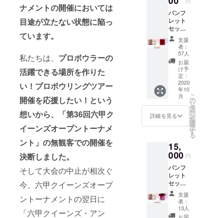
00
円
プ大会
ナメントの開催においては
ルカッ
パンフ
記念パ
プ大会
レット
目途が立たない状態に陥っ
ンフ
記念パ
セット
レット
ンフ
ています。
＋大会
に掲載
レット
支援
限定
予定で
に掲載
者：
シャ
す。掲
予定で
57人
私たちは、
プロボウラーの
ミー
載を辞
す。掲
お届
パッド
退され
載を辞
け予
活躍できる場所を作りた
※本プロ
る場合
定：
退され
ジェク
2020
は備考
る場合
い！プロボウリングツアー
年10
トにご
欄に
は備考
こ
月
参加く
開催を応援したい！という
「掲載
の
欄に
リ
ださっ
不要」
タ
「掲載
ー
想いから、
「第36回六甲ク
た皆様
とご記
ン
不要」
詳細を見る
を
のお名
入くだ
選
とご記
択
イーンズオープントーナメ
前をク
さい。
す
入くだ
る
リスタ
さい。
ント」の無観客での開催を
15,
ルカッ
プ大会
000
決断しました。
円
記念パ
パンフ
ンフ
そして大会の中止が相次ぐ
レット
レット
セット
今、六甲クイーンズオープ
に掲載
＋ク
予定で
支援
ントーナメントの翌日に
イーン
す。掲
者：
ズオリ
載を辞
13人
「六甲クイーンズ・アン
ジナル
退され
お届