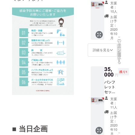
＋ク
会前日
プ大会
支援
イーン
に撮影
記念パ
者：
ズ最終
いたし
ンフ
10人
日（10
ます。
レット
お届
月10
上記の
に掲載
け予
日）観
写真は
定：
予定で
戦チ
2020
イメー
す。掲
年10
ケット
ジで
載を辞
こ
月
[S席]
す。 ※
の
退され
リ
※【全席
写真パ
タ
る場合
ー
指定
ネルは
ン
は備考
詳細を見る
を
席】座
大会後
選
欄に
択
席は大
の制作
す
「掲載
る
会当日
となり
不要」
35,
に抽選
ますの
とご記
残り1
の上決
000
で、お
入くだ
円
定いた
届けが
さい。
パンフ
しま
11月に
レット
す。 ※
なりま
セット
チケッ
す。 ※
＋クリ
トの転
本プロ
支援
スタル
売・複
ジェク
者：
カップ
製は固
トにご
11人
（10月
くお断
参加く
お届
11日）
りいた
ださっ
け予
観戦チ
しま
定：
た皆様
ケット
2020
す。席
■ 当日企画
のお名
年10
[S席]
種・お
前をク
こ
月
※【全席