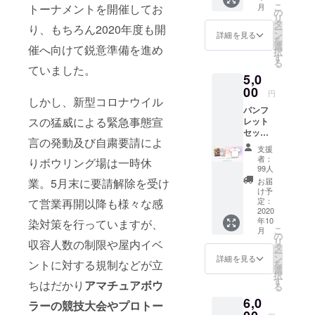
とかスタッ
こ
月
トーナメントを開催してお
ングチ
す。掲
の
フ一丸と
リ
ケット2
載を辞
タ
り、もちろん2020年度も開
ー
なってこの
枚 ※ボ
退され
ン
詳細を見る
を
ウリン
る場合
選
山を乗り越
催へ向けて鋭意準備を進め
択
グチ
は備考
す
え、むしろ
る
ケット
欄に
ていました。
5,0
バネにし
の使用
「掲載
期限は
00
不要」
て、これま
円
2021年
しかし、新型コロナウイル
とご記
で以上にボ
パンフ
11月末
入くだ
スの猛威による緊急事態宣
レット
日ま
ウリング業
さい。
セット
で、お
界を盛り立
言の発動及び自粛要請によ
＋クリ
一人様
支援
てていきた
スタル
１回１
者：
りボウリング場は一時休
カップ
枚のみ
99人
いと思って
ロゴ入
使用可
お届
業。5月末に要請解除を受け
います。
りTシャ
となっ
け予
ツ ※本
ており
定：
て営業再開以降も様々な感
プロ
2020
ます。
年10
ジェク
染対策を行っていますが、
※本プロ
こ
月
トにご
ジェク
の
リ
収容人数の制限や屋内イベ
参加く
トにご
タ
ー
ださっ
参加く
ン
詳細を見る
ントに対する規制などが立
を
た皆様
ださっ
選
択
のお名
た皆様
す
ちはだかり
アマチュアボウ
る
前をク
のお名
6,0
リスタ
前をク
ラーの競技大会やプロトー
ルカッ
リスタ