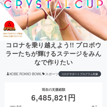
コロナを乗り越えよう!! プロボウ
ラーたちが輝けるステージをみん
なで作りたい
KOBE ROKKO BOWL
スポーツ
コロナサポートプログラム対象
現在の支援総額
6,485,821
円
終了
144
%達成