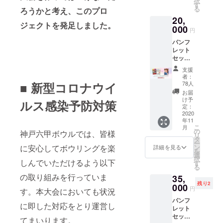
択
更にな
退され
す
る
ろうかと考え、このプロ
る場合
る場合
20,
がござ
は備考
ジェクトを発足しました。
いま
000
欄に
円
す。 ※
「掲載
パンフ
備考欄
不要」
レット
にお名
とご記
セット
前
入くだ
＋六甲
（ロー
さい。
支援
クイー
マ字）
者：
ンズ出
をご記
78人
■ 新型コロナウイ
場予定
入くだ
お届
プロの
さい。
け予
ルス感染予防対策
中から
※ネーム
定：
ご協力
2020
の書体
年11
いただ
は1種類
こ
月
いたプ
のみで
の
神戸六甲ボウルでは、皆様
リ
ロ24名
す。 ※
タ
ー
から選
本プロ
ン
に安心してボウリングを楽
詳細を見る
を
べる写
ジェク
選
択
真パネ
しんでいただけるよう以下
トにご
す
る
ル
参加く
の取り組みを行っていま
35,
（37.5
ださっ
残り2
㎝×25
000
た皆様
円
す。本大会においても状況
㎝） ※
のお名
パンフ
パネル
前をク
に即した対応をとり運営し
レット
用の写
リスタ
セット
真は大
ルカッ
てまいります。