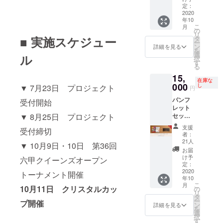
は備考
日）観
す。席
定：
記入く
トにご
欄に
戦チ
2020
種・お
ださ
参加く
「掲載
年10
ケット
名前を
い。 ※
ださっ
不要」
こ
月
[A席]
記載し
の
観戦チ
た皆様
とご記
リ
※【全席
たチ
■ 実施スケジュー
タ
ケット
のお名
入くだ
ー
指定
ケット
ン
はメー
詳細を見る
前をク
さい。
を
席】座
を送付
選
ルでの
リスタ
ル
択
席は大
いたし
す
お届
ルカッ
る
会当日
ますの
け、パ
プ大会
15,
に抽選
で、代
ンフ
記念パ
在庫な
の上決
000
理購入
し
レット
▼ 7月23日 プロジェクト
ンフ
円
定いた
される
セット
レット
パンフ
しま
受付開始
場合は
は開催
に掲載
レット
す。 ※
必ず備
当日に
予定で
セット
▼ 8月25日 プロジェクト
チケッ
考欄に
会場で
す。掲
＋クリ
トの転
来場さ
のお渡
載を辞
支援
受付締切
スタル
売・複
れる方
しとな
者：
退され
カップ
製は固
のお名
21人
りま
る場合
▼ 10月9日・10日 第36回
（10月
くお断
前をご
す。 ※
お届
は備考
11日）
りいた
記入く
け予
本プロ
六甲クイーンズオープン
欄に
観戦チ
しま
定：
ださ
ジェク
「掲載
ケット
2020
す。席
い。 ※
トーナメント開催
トにご
不要」
年10
[A席]
種・お
観戦チ
参加く
とご記
こ
月
※【全席
10月11日 クリスタルカッ
名前を
の
ケット
ださっ
入くだ
リ
指定
記載し
タ
はメー
た皆様
さい。
ー
プ開催
席】座
たチ
ン
ルでの
詳細を見る
のお名
を
席は大
ケット
選
お届
前をク
択
会当日
を送付
す
け、パ
リスタ