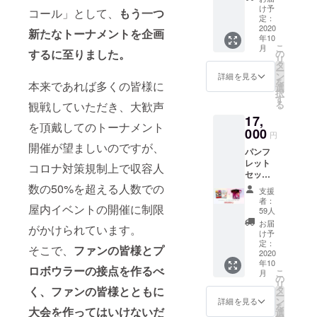
ウェア
る場合
け予
コール」として、
もう一つ
※ウェア
は備考
定：
のデザ
2020
欄に
新たなトーナメントを企画
年10
インは
「掲載
こ
月
一部変
不要」
するに至りました。
の
リ
更にな
とご記
タ
ー
る場合
入くだ
ン
詳細を見る
を
本来であれば多くの皆様に
がござ
さい。
選
択
いま
す
る
観戦していただき、大歓声
す。 ※
17,
本プロ
を頂戴してのトーナメント
ジェク
000
円
トにご
開催が望ましいのですが、
パンフ
参加く
レット
ださっ
コロナ対策規制上で収容人
セット
た皆様
＋ク
のお名
数の50%を超える人数での
支援
イーン
前をク
者：
屋内イベントの開催に制限
ズオリ
リスタ
59人
ジナル
ルカッ
お届
がかけられています。
ウェア
プ大会
け予
【ネー
記念パ
定：
そこで、
ファンの皆様とプ
ム入
2020
ンフ
年10
り】 ※
レット
ロボウラーの接点を作るべ
こ
月
ウェア
に掲載
の
リ
のデザ
予定で
タ
く、ファンの皆様とともに
ー
インは
す。掲
ン
詳細を見る
を
一部変
大会を作ってはいけないだ
載を辞
選