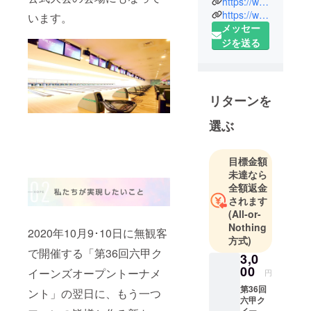
https://www.rokkobowl.co.jp/
（昭和47
https://www.facebook.com/rokkobowl/
います。
年）に誕生
メッセー
したボウリ
ジを送る
ング場で
す。小さな
お子様から
リターンを
ご年配の方
まで地元の
選ぶ
幅広い年齢
層のお客様
目標金額
に親しまれ
未達なら
る反面、
全額返金
数々の公式
されます
大会やプロ
(All-or-
ボウラー資
Nothing
2020年10月9･10日に無観客
方式)
格取得試験
で開催する「第36回六甲ク
の会場など
3,0
00
に利用さ
イーンズオープントーナメ
円
れ、西の名
第36回
ント」の翌日に、もう一つ
六甲ク
門として知
イーン