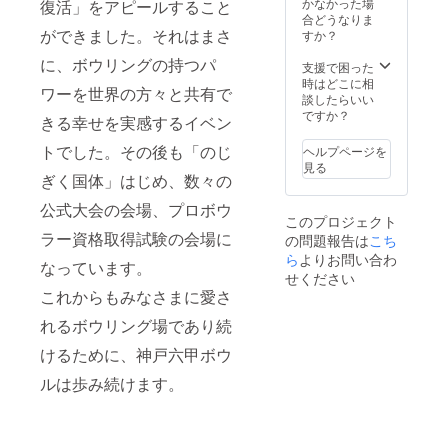
ジェク
かなかった場
復活」をアピールすること
い。 ※
トにご
合どうなりま
観戦チ
ができました。それはまさ
参加く
すか？
ケット
ださっ
に、ボウリングの持つパ
はメー
た皆様
支援で困った
ルでの
のお名
時はどこに相
ワーを世界の方々と共有で
お届
前をク
談したらいい
け、パ
リスタ
ですか？
きる幸せを実感するイベン
ンフ
ルカッ
レット
プ大会
トでした。その後も「のじ
ヘルプページを
セット
記念パ
見る
は開催
ンフ
ぎく国体」はじめ、数々の
当日に
レット
公式大会の会場、プロボウ
会場で
に掲載
このプロジェクト
のお渡
予定で
ラー資格取得試験の会場に
の問題報告は
こち
しとな
す。掲
りま
ら
よりお問い合わ
載を辞
なっています。
す。 ※
退され
せください
本プロ
る場合
これからもみなさまに愛さ
ジェク
は備考
トにご
欄に
れるボウリング場であり続
参加く
「掲載
ださっ
けるために、神戸六甲ボウ
不要」
た皆様
とご記
ルは歩み続けます。
のお名
入くだ
前をク
さい。
リスタ
ルカッ
プ大会