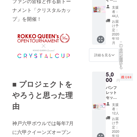
ファンの皆様と作る新トー
られていま
ズオー
支援
す。
ナメント「クリスタルカッ
プン
者：
トーナ
長い歴史の
44人
プ」を開催！
メント
お届
中には、オ
＆クリ
け予
イルショッ
スタル
定：
カップ
2020
クや阪神淡
年10
大会記
こ
路大震災な
月
念パン
の
リ
フレッ
ど、いくつ
タ
ー
トセッ
ン
詳細を見る
かの試練が
を
ト ※本
選
択
ありまし
プロ
す
る
ジェク
た。そして
5,0
トにご
現在は新型
残り88
参加く
00
円
■ プロジェクトを
コロナウイ
ださっ
パンフ
た皆様
ルスの渦中
レット
やろうと思った理
のお名
にあり、再
セット
前をク
＋日本
リスタ
び大きな試
由
支援
ボウリ
ルカッ
者：
練に直面し
ング場
プ大会
12人
ています。
協会加
記念パ
お届
盟セン
ンフ
神戸六甲ボウルでは毎年7月
け予
大変な時期
ターで
レット
定：
ですが、何
に六甲クイーンズオープン
使える
2020
に掲載
年10
ボウリ
予定で