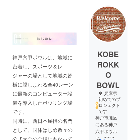
KOBE
神戸六甲ボウルは、地域に
ROKK
密着し、スポーツ＆レ
O
ジャーの場として地域の皆
BOWL
様に親しまれる全40レーン
に最新のコンピューター設
兵庫県
初めてのプ
備を導入したボウリング場
ロジェクト
です
です。
神戸市灘区
同時に、西日本屈指の名門
にある神戸
として、国体はじめ数々の
六甲ボウル
は、1972年
公式大会の会場にもなって