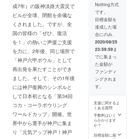
される
Nothing方式
チケッ
成7年）の阪神淡路大震災で
場合は
トの転
必ず備
です。
ビルが全壊、閉館を余儀な
売・複
考欄に
目標金額を
製は固
来場さ
くされました。ですが、全
くお断
れる方
達成した場
りいた
のお名
国の皆様の「ぜひ、復活
合にのみ、
しま
前をご
す。席
記入く
2020/08/25
を！」の熱いご声援ご支援
種・お
ださ
23:59:59
ま
名前を
い。 ※
を力に、2年後、同じ場所で
記載し
観戦チ
でに集まっ
「神戸六甲ボウル」として
たチ
ケット
た金額が
ケット
はメー
再出発を果たすことができ
を送付
ルでの
ファンディ
いたし
お届
ました。そして、その1年後
ングされま
ますの
け、パ
で、代
ンフ
す。
には神戸復興のシンボルと
理購入
レット
される
セット
して日本初となる「第34回
場合は
は開催
支援に関するよ
必ず備
コカ・コーラボウリング
当日に
くある質問
考欄に
会場で
ワールドカップ」開催。世
来場さ
のお渡
手数料はいく
れる方
しとな
らかかります
界中から選手が神戸に集ま
のお名
りま
か？
前をご
す。 ※
り「元気アップ神戸！神戸
記入く
本プロ
目標金額に届
ださ