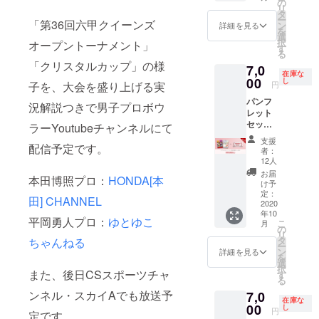
名前を
の
リスタ
リ
指定
記載し
タ
ルカッ
ー
席】座
「第36回六甲クイーンズ
たチ
ン
プ大会
詳細を見る
を
席は大
ケット
選
記念パ
択
オープントーナメント」
会当日
を送付
す
ンフ
る
に抽選
いたし
レット
「クリスタルカップ」の様
7,0
の上決
ますの
に掲載
在庫な
定いた
00
で、代
し
予定で
円
子を、大会を盛り上げる実
しま
理購入
す。掲
パンフ
す。 ※
される
載を辞
況解説つきで男子プロボウ
レット
チケッ
場合は
退され
セット
トの転
ラーYoutubeチャンネルにて
必ず備
る場合
＋ク
売・複
考欄に
は備考
支援
イーン
配信予定です。
製は固
来場さ
欄に
者：
ズ最終
くお断
れる方
12人
「掲載
日（10
りいた
のお名
不要」
お届
本田博照プロ：
HONDA[本
月10
しま
前をご
け予
とご記
日）観
す。席
定：
記入く
入くだ
田] CHANNEL
戦チ
2020
種・お
ださ
さい。
年10
ケット
名前を
い。 ※
平岡勇人プロ：
ゆとゆこ
こ
月
[B席]
記載し
の
観戦チ
リ
※【全席
たチ
タ
ケット
ちゃんねる
ー
指定
ケット
ン
はメー
詳細を見る
を
席】座
を送付
選
ルでの
択
席は大
また、後日CSスポーツチャ
いたし
す
お届
る
会当日
ますの
け、パ
ンネル・スカイAでも放送予
7,0
に抽選
で、代
ンフ
在庫な
の上決
00
理購入
し
レット
円
定です。
定いた
される