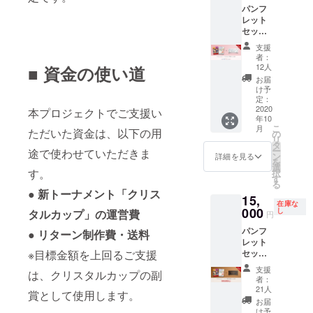
セット
パンフ
しま
場合は
は開催
レット
す。 ※
必ず備
当日に
セット
チケッ
考欄に
会場で
＋クリ
トの転
来場さ
のお渡
支援
スタル
売・複
れる方
しとな
者：
カップ
製は固
のお名
12人
■ 資金の使い道
りま
（10月
くお断
前をご
す。 ※
お届
11日）
りいた
記入く
け予
本プロ
観戦チ
しま
定：
ださ
ジェク
ケット
2020
す。席
本プロジェクトでご支援い
い。 ※
トにご
年10
[B席]
種・お
観戦チ
参加く
こ
月
※【全席
ただいた資金は、以下の用
名前を
の
ケット
ださっ
リ
指定
記載し
タ
はメー
た皆様
ー
途で使わせていただきま
席】座
たチ
ン
ルでの
詳細を見る
のお名
を
席は大
ケット
選
お届
前をク
す。
択
会当日
を送付
す
け、パ
リスタ
る
に抽選
いたし
ンフ
ルカッ
● 新トーナメント「クリス
15,
の上決
ますの
レット
プ大会
在庫な
定いた
000
で、代
し
セット
タルカップ」の運営費
記念パ
円
しま
理購入
は開催
ンフ
パンフ
す。 ※
● リターン制作費・送料
される
当日に
レット
レット
チケッ
場合は
会場で
に掲載
セット
※目標金額を上回るご支援
トの転
必ず備
のお渡
予定で
＋ク
売・複
考欄に
しとな
す。掲
支援
は、クリスタルカップの副
イーン
製は固
来場さ
りま
者：
載を辞
ズ最終
くお断
れる方
21人
す。 ※
退され
賞として使用します。
日（10
りいた
のお名
本プロ
お届
る場合
月10
しま
前をご
け予
ジェク