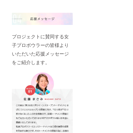
記念パ
ンフ
レット
に掲載
予定で
す。掲
載を辞
プロジェクトに賛同する女
退され
る場合
子プロボウラーの皆様より
は備考
欄に
いただいた応援メッセージ
「掲載
をご紹介します。
不要」
とご記
入くだ
さい。