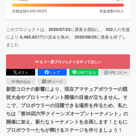
目標金額
4,500,000
円
支援者数
432
人
このプロジェクトは、
2020/07/23
に募集を開始し、
432
人の支援
により
6,485,821
円の資金を集め、
2020/08/25
に募集を終了し
ました
もう一度プロジェクトをやってほしい
ポスト
シェア
LINEで送る
URLコピー
埋め込み
QRコード
新型コロナの影響により、現在アマチュアボウラーの競
技大会やプロトーナメント開催の目途が立ちません。そ
こで、プロボウラーの活躍できる場所を作るため、私た
ちは「第36回六甲クイーンズオープントーナメント」の
開催に加え、新たなトーナメントを企画します！ともに
プロボウラーたちが輝けるステージを作りましょう！