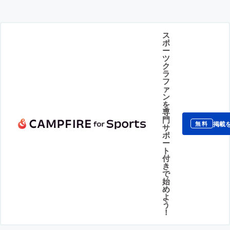
ス
ポ
ー
ツ
ク
ラ
フ
ァ
ン
を
専
門
掲載
無料
サ
ポ
ー
ト
付
き
で
始
め
よ
う
！