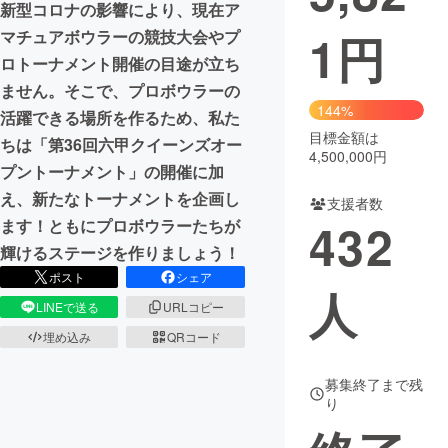
新型コロナの影響により、現在ア
1
円
マチュアボウラーの競技大会やプ
まちづくり・地域活性化
ロトーナメント開催の目途が立ち
ません。そこで、プロボウラーの
CAMPFIRE for Social Good
CAMPFIRE Creation
144%
活躍できる場所を作るため、私た
CAMPFIREふるさと納税
machi-ya
コミュニティ
目標金額は
ちは「第36回六甲クイーンズオー
4,500,000円
プントーナメント」の開催に加
え、新たなトーナメントを企画し
支援者数
432
ます！ともにプロボウラーたちが
輝けるステージを作りましょう！
ポスト
シェア
人
LINEで送る
URLコピー
埋め込み
QRコード
募集終了まで残
り