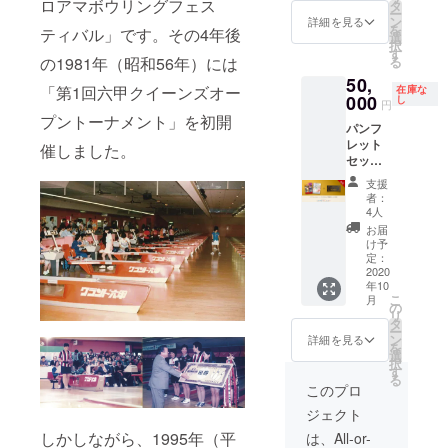
※【全席
ロアマボウリングフェス
前をク
タ
のお名
入くだ
ー
指定
リスタ
ン
詳細を見る
前をク
さい。
を
ティバル」です。その4年後
席】座
ルカッ
選
リスタ
択
席は大
プ大会
す
ルカッ
る
の1981年（昭和56年）には
会当日
記念パ
プ大会
50,
に抽選
ンフ
記念パ
「第1回六甲クイーンズオー
在庫な
の上決
000
レット
し
ンフ
円
定いた
に掲載
プントーナメント」を初開
レット
パンフ
しま
予定で
に掲載
レット
す。 ※
す。掲
催しました。
予定で
セット
チケッ
載を辞
す。掲
＋クリ
トの転
退され
載を辞
支援
スタル
売・複
る場合
者：
退され
カップ
製は固
は備考
4人
る場合
（10月
くお断
欄に
お届
は備考
11日）
りいた
「掲載
け予
欄に
観戦チ
しま
定：
不要」
「掲載
ケット
2020
す。席
とご記
不要」
年10
[SS席]
種・お
入くだ
とご記
こ
月
※【全席
名前を
の
さい。
入くだ
リ
指定
記載し
タ
さい。
ー
席】座
たチ
ン
詳細を見る
を
席は大
ケット
選
択
会当日
を送付
す
る
に抽選
いたし
このプロ
の上決
ますの
ジェクト
定いた
で、代
しま
理購入
しかしながら、1995年（平
は、All-or-
す。 ※