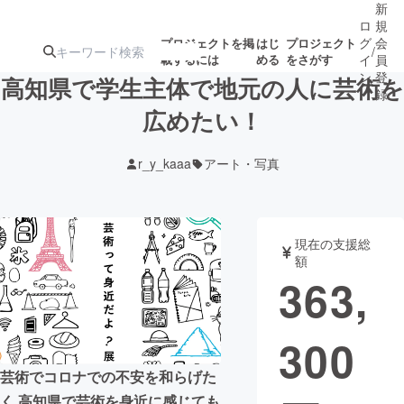
新
ロ
規
グ
会
プロジェクトを掲
はじ
プロジェクト
/
載するには
める
をさがす
イ
員
ン
登
高知県で学生主体で地元の人に芸術を
録
広めたい！
人気のプロ
注目のリ
注目の新着プロ
募集終了が近いプ
もうすぐ公開
r_y_kaaa
アート・写真
ジェクト
ターン
ジェクト
ロジェクト
されます
アート・写真
音楽
現在の支援総
額
363,
テクノロジー・ガジェット
ゲーム・サ
300
映像・映画
書籍・雑誌
芸術でコロナでの不安を和らげた
ビジネス・起業
チャレンジ
く 高知県で芸術を身近に感じても