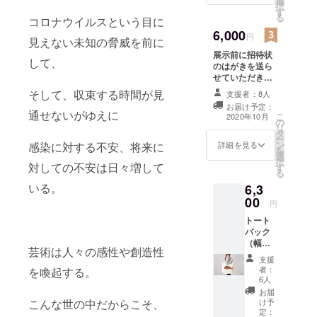
選
択
す
る
コロナウイルスという目に
6,000
円
見えない未知の脅威を前に
展示前に招待状
して、
のはがきを送ら
せていただきま
す。 また、展示
そして、収束する時間が見
支援者：8人
終了後、お礼の
お届け予定：
お手紙を送らせ
通せないがゆえに
こ
2020年10月
の
ていただきま
リ
タ
す。
ー
ン
詳細を見る
感染に対する不安、将来に
を
選
択
対しての不安は日々増して
す
る
いる。
6,3
00
円
トート
バック
（幅約
芸術は人々の感性や創造性
480ｘ高
支援
さ400ｍ
者：
を喚起する。
ｍ） バ
6人
ナンさ
お届
んの魚
け予
こんな世の中だからこそ、
トート
定：