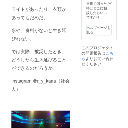
支援で困った
時はどこに相
ライトがあったり、衣類が
談したらいい
あってもだめだ。
ですか？
ヘルプページを
水や、食料がないと生き延
見る
びれない。
このプロジェクト
では実際、被災したとき、
の問題報告は
こち
ら
よりお問い合わ
どうしたら生き延びること
せください
ができるのだろうか。
Instagram:＠r_y_kaaa（社会
人）