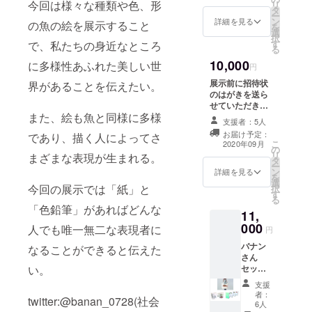
今回は様々な種類や色、形
リ
す。
タ
ー
ン
詳細を見る
の魚の絵を展示すること
を
選
択
す
で、私たちの身近なところ
る
10,000
に多様性あふれた美しい世
円
展示前に招待状
界があることを伝えたい。
のはがきを送ら
せていただきま
また、絵も魚と同様に多様
す。 また、展示
支援者：5人
終了後、お礼の
お届け予定：
であり、描く人によってさ
お手紙を送らせ
こ
2020年09月
の
ていただきま
リ
まざまな表現が生まれる。
タ
す。 会場内での
ー
ン
ポスターに名前
詳細を見る
を
選
掲載 ＊支援時、
今回の展示では「紙」と
択
す
必ず備考欄にご
る
希望のお名前を
「色鉛筆」があればどんな
11,
ご記入くださ
000
い。
人でも唯一無二な表現者に
円
バナン
なることができると伝えた
さん
セット
い。
エコ
支援
バッ
者：
twitter:@banan_0728(社会
ク・
6人