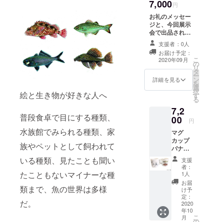
7,000
未公開
円
の絵が
お礼のメッセー
カレン
ジと、今回展示
ダーに
会で出品される
入って
作品などに関す
いま
支援者：0人
る限定のポスト
す。
お届け予定：
カード5枚組を9
こ
2020年09月
の
月にお届けさせ
リ
タ
ていただきま
ー
ン
す。
詳細を見る
を
選
択
絵と生き物が好きな人へ
す
る
7,2
普段食卓で目にする種類、
00
円
水族館でみられる種類、家
マグ
カップ
族やペットとして飼われて
バナン
さんの
いる種類、見たことも聞い
支援
絵をプ
者：
リント
たこともないマイナーな種
1人
したマ
お届
グカッ
類まで、魚の世界は多様
け予
プ（1
定：
だ。
個）を
2020
年10
お届け
こ
月
しま
の