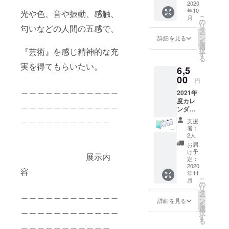
バック
2020
年10
をお届
光や色、音や振動、感触、
こ
月
けしま
の
リ
匂いなどの人間の五感で、
す。 写
タ
ー
真はイ
ン
詳細を見る
を
メージ
選
択
『芸術』を感じ精神的な充
図で
す
る
す。
実を得てもらいたい。
6,5
00
円
＿＿＿＿＿＿＿＿＿＿＿＿
2021年
度カレ
＿＿＿＿＿＿＿＿＿＿＿＿
ンダー
来年度
＿＿＿＿＿＿＿＿＿＿＿
支援
のジャ
者：
バラ折
2人
りカレ
お届
ンダー
け予
展示内
をお届
定：
けしま
2020
容
年11
す。 写
こ
月
真はイ
の
リ
メージ
タ
＿＿＿＿＿＿＿＿＿＿＿＿
ー
です。
ン
詳細を見る
を
展示に
＿＿＿＿＿＿＿＿＿＿＿＿
選
択
出す写
す
る
＿＿＿＿＿＿＿＿＿＿＿
真や、