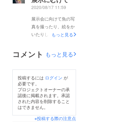
グ残り9日、展示会ま
2020/08/17 11:59
で1か月。がんばりま
すので、応援お願いし
展示会に向けて魚の写
ます！
真を撮ったり、絵をか
いたりしています。お
もっと見る
盆は帰省する人が川で
遊んでいたから、魚と
コメント
もっと見る
触れ合う機会が少な
かったですが…これか
らまた再開です！
投稿するには
ログイン
が
必要です。
プロジェクトオーナーの承
認後に掲載されます。承認
された内容を削除すること
はできません。
※投稿する際の注意点