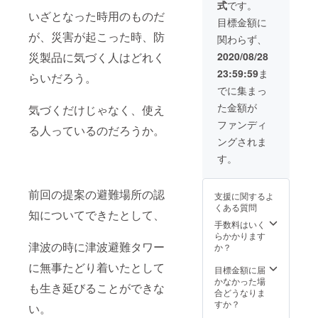
式
です。
にご希望のお名
いざとなった時用のものだ
前をご記入くだ
目標金額に
さい。
が、災害が起こった時、防
関わらず、
2020/08/28
災製品に気づく人はどれく
23:59:59
ま
らいだろう。
でに集まっ
た金額が
気づくだけじゃなく、使え
ファンディ
る人っているのだろうか。
ングされま
す。
前回の提案の避難場所の認
支援に関するよ
くある質問
知についてできたとして、
手数料はいく
らかかります
津波の時に津波避難タワー
か？
に無事たどり着いたとして
目標金額に届
かなかった場
も生き延びることができな
合どうなりま
すか？
い。