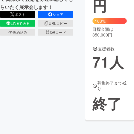
円
らいたく展示会します！
まちづくり・地域活性化
ポスト
シェア
103%
LINEで送る
URLコピー
目標金額は
CAMPFIRE for Social Good
CAMPFIRE Creation
埋め込み
QRコード
350,000円
CAMPFIREふるさと納税
machi-ya
コミュニティ
支援者数
71
人
募集終了まで残
り
終了