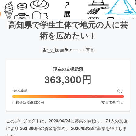
高知県で学生主体で地元の人に芸
術を広めたい！
r_y_kaaa
アート・写真
現在の支援総額
363,300
円
終了
103
%達成
目標金額
350,000
円
支援者数
71
人
このプロジェクトは、
2020/06/24
に募集を開始し、
71
人の支援
により
363,300
円の資金を集め、
2020/08/28
に募集を終了しま
した