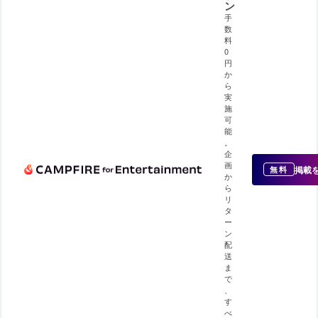
ン
手
数
料
0
円
か
ら
実
施
可
能
。
企
画
掲載
無料
か
ら
リ
タ
ー
ン
配
送
ま
で
、
す
べ