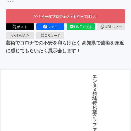
もう一度プロジェクトをやってほしい
ポスト
シェア
LINEで送る
URLコピー
埋め込み
QRコード
芸術でコロナでの不安を和らげたく 高知県で芸術を身近
に感じてもらいたく展示会します！
エ
ン
タ
メ
領
域
特
化
型
ク
ラ
フ
ァ