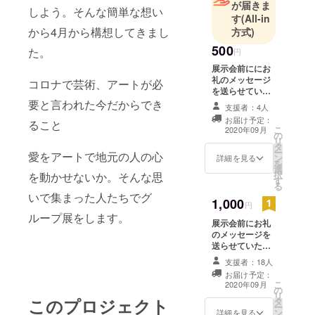
が届きま
しよう。そんな簡単な想い
す
(All-in
から4月から構想してきまし
方式)
500
た。
円
展示会前ににお
礼のメッセージ
コロナで芸術、アートが必
を送らせていた
だきます。
要と言われた今だからでき
支援者：4人
お届け予定：
ること
こ
2020年09月
の
リ
タ
ー
愛をアートで地元の人の心
ン
詳細を見る
を
選
択
を動かせないか。そんな思
す
る
いで集まった人たちでグ
1,000
円
ループ展をします。
展示会前にお礼
のメッセージを
送らせていただ
きます。そして
支援者：18人
展示会後も改め
お届け予定：
てお礼のメッ
こ
2020年09月
の
セージを送らせ
リ
このプロジェクト
タ
ていただきま
ー
ン
す。
詳細を見る