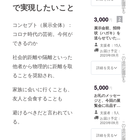
を
選
で実現したいこと
択
す
る
3,000
円
コンセプト（展示全体）：
展示会前、招待
状（ハガキ）を
コロナ時代の芸術。今何が
送らせていただ
できるのか
きます。
支援者：15人
お届け予定：
こ
2020年09月
社会的距離や隔離といった
の
リ
タ
ー
他者から物理的に距離を取
ン
詳細を見る
を
選
ることを奨励され、
択
す
る
5,000
円
家族に会いに行くことも、
お礼のメッセー
友人と会食することも
ジと、今回の展
覧会に出品する
作品などに関す
避けるべきだと言われてい
支援者：5人
る限定のポスト
お届け予定：
カード3枚組を9
る。
こ
2020年09月
の
月にお届けさせ
リ
タ
ていただきま
ー
ン
す。
詳細を見る
を