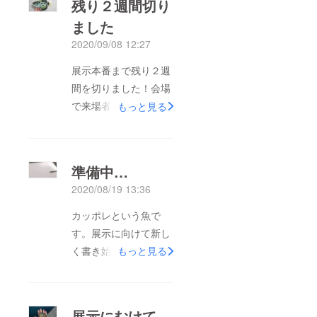
残り２週間切り
ました
2020/09/08 12:27
展示本番まで残り２週
間を切りました！会場
で来場者の方々にいか
もっと見る
に楽しんでもらえるか
考えながら日々、作業
に勤しんでおります。
準備中…
先日の台風のように天
2020/08/19 13:36
気の読みにくい時期で
はありますが、当日皆
カッポレという魚で
様に会えることを心待
す。展示に向けて新し
ちにしております。
く書き始めました。た
もっと見る
くさんのご支援応援あ
りがとうございます！
クラウドファンディン
展示にむけて