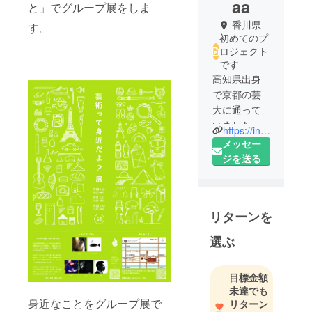
aa
と」でグループ展をしま
香川県
す。
初めてのプ
ロジェクト
です
高知県出身
で京都の芸
大に通って
いました。
https://instagram.com/r_y_kaaa?igshid=1jazw7rb01sw
今は香川で
メッセー
働きながら
ジを送る
制作をして
います。
リターンを
選ぶ
目標金額
未達でも
身近なことをグループ展で
リターン