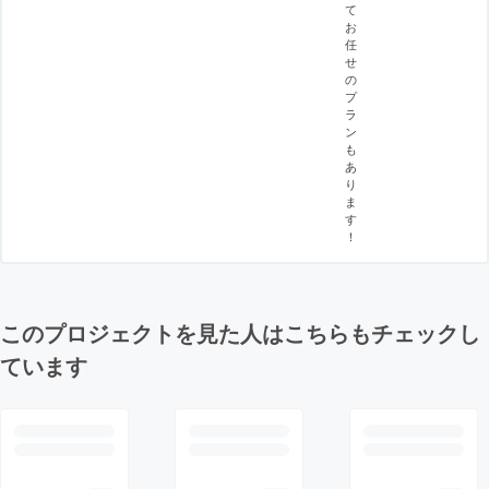
て
お
任
せ
の
プ
ラ
ン
も
あ
り
ま
す
！
このプロジェクトを見た人はこちらもチェックし
ています