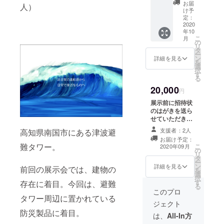
2021年
お届
人）
度カレ
け予
ン
定：
ダー・
2020
年10
マグ
こ
月
カップ
の
リ
（1個）
タ
ー
をお届
ン
詳細を見る
を
けいた
選
択
しま
す
る
す。
20,000
円
展示前に招待状
のはがきを送ら
せていただきま
す。 また、展示
支援者：2人
高知県南国市にある津波避
終了後、お礼の
お届け予定：
お手紙を送らせ
難タワー。
こ
2020年09月
の
ていただきま
リ
タ
す。 その中に展
ー
ン
示までのスケ
詳細を見る
前回の展示会では、建物の
を
選
ジュールや、方
択
す
法、感じたこと
存在に着目。今回は、避難
る
などの情報も含
このプロ
タワー周辺に置かれている
めます。 会場内
ジェクト
でのポスターに
防災製品に着目。
名前掲載 ＊支援
は、
All-In方
時、必ず備考欄