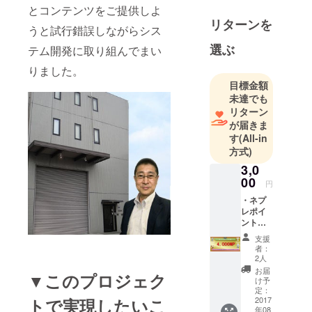
とコンテンツをご提供しよ
です。
リターンを
うと試行錯誤しながらシス
選ぶ
テム開発に取り組んでまい
りました。
目標金額
未達でも
リターン
が届きま
す
(All-in
方式)
3,0
00
円
・ネプ
レポイ
ント
4,000N
支援
P(4,000
者：
円分)
2人
お届
▼このプロジェク
け予
定：
トで実現したいこ
2017
年08