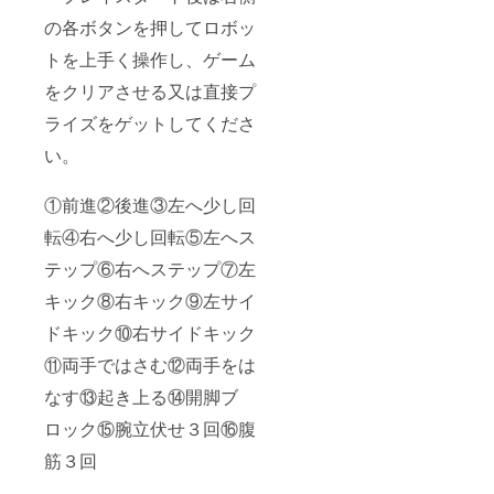
の各ボタンを押してロボッ
トを上手く操作し、ゲーム
をクリアさせる又は直接プ
ライズをゲットしてくださ
い。
①前進②後進③左へ少し回
転④右へ少し回転⑤左へス
テップ⑥右へステップ⑦左
キック⑧右キック⑨左サイ
ドキック⑩右サイドキック
⑪両手ではさむ⑫両手をは
なす⑬起き上る⑭開脚ブ
ロック⑮腕立伏せ３回⑯腹
筋３回