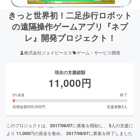
きっと世界初！二足歩行ロボット
の遠隔操作ゲームアプリ『ネプ
レ』開発プロジェクト！
株式会社ジェイビーエス
ゲーム・サービス開発
現在の支援総額
11,000
円
終了
2
%達成
目標金額
500,000
円
支援者数
3
人
このプロジェクトは、
2017/06/07
に募集を開始し、
3
人の支援に
より
11,000
円の資金を集め、
2017/08/07
に募集を終了しました