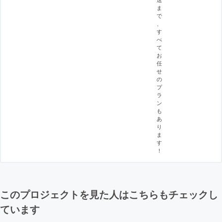
ま
で
、
す
べ
て
お
任
せ
の
プ
ラ
ン
も
あ
り
ま
す
！
このプロジェクトを見た人はこちらもチェックし
ています