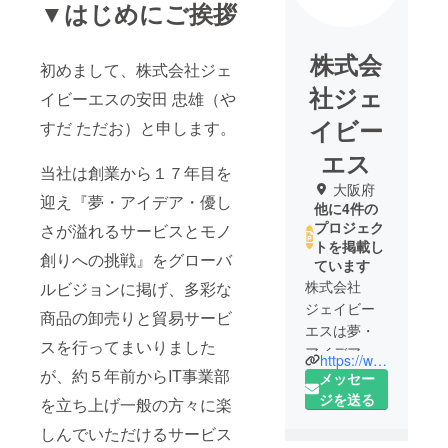
▼はじめにご挨拶
株式会
初めまして、株式会社ジェ
社ジェ
イビーエスの安田 忠雄（や
イビー
すだ ただお）と申します。
エス
当社は創業から１７年目を
大阪府
迎え『夢・アイデア・優し
他に4件の
プロジェク
さが溢れるサービスとモノ
トを掲載し
創りへの挑戦』をグローバ
ています
株式会社
ルビジョンに掲げ、多彩な
ジェイビー
商品の卸売りと貿易サービ
エスは夢・
スを行ってまいりました
アイデア・
https://www.jbsinc.co.jp/
が、約５年前からIT事業部
優しさが溢
メッセー
れるモノ創
ジを送る
を立ち上げ一般の方々に楽
りへ挑戦し
しんでいただけるサービス
続ける会社