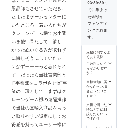
23:59:59
ま
景品卸もさせていただき、
でに集まっ
たまたまゲームセンターに
た金額が
ファンディ
いたところ、若い人たちが
ングされま
クレーンゲーム機でお小遣
す。
いを使い果たして、欲し
かったぬいぐるみが取れず
支援に関するよ
くある質問
に悔しそうにしていたシー
手数料はいく
ンがずーーーっと忘れられ
らかかります
か？
ず、だったら当社営業部と
目標金額に届
IT事業部をコラボさせIoT事
かなかった場
業の一環として、まずはク
合どうなりま
すか？
レーンゲーム機の遠隔操作
支援で困った
で当社の直輸入商品をもっ
時はどこに相
談したらいい
と取りやすい設定にしてお
ですか？
得感を持ってユーザー様に