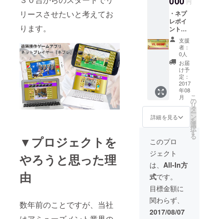
000
円
リースさせたいと考えてお
・ネプ
レポイ
ります。
ント
15,000
支援
NP(15,0
者：
00円分)
0人
お届
け予
定：
2017
年08
こ
月
の
リ
タ
ー
ン
詳細を見る
を
選
択
す
る
▼プロジェクトを
このプロ
ジェクト
やろうと思った理
は、
All-In方
由
式
です。
目標金額に
関わらず、
数年前のことですが、当社
2017/08/07
はアミューズメント業界の