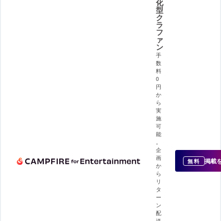
化
型
ク
ラ
フ
ァ
ン
手
数
料
0
円
か
ら
実
施
可
能
。
企
画
掲載
無料
か
ら
リ
タ
ー
ン
配
送