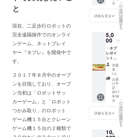
こ
月
の
と
リ
タ
ー
ン
詳細を見る
を
選
択
現在、二足歩行ロボットの
す
る
完全遠隔操作でのオンライ
5,0
00
円
ンゲーム、ネットプレイ
・ネプ
ヤー『ネプレ』を開発中で
レポイ
ント
す。
7,000N
支援
P(7,000
者：
円分)
1人
２０１７年８月中のオープ
お届
ンを目指しており、オープ
け予
定：
ン当初は「ロボットサッ
2017
年08
こ
カーゲーム」と「ロボット
月
の
リ
タ
つかみ取り」のロボット
ー
ン
詳細を見る
を
選
ゲーム機１５台とクレーン
択
す
る
ゲーム機１５台の２種類で
10,
３０台からのスタートでリ