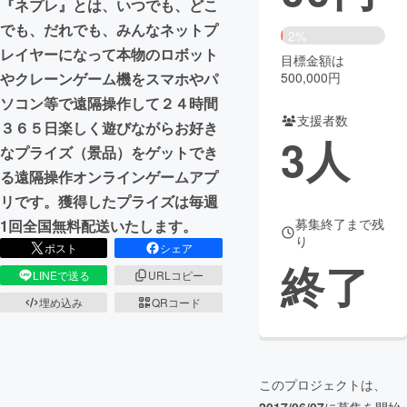
『ネプレ』とは、いつでも、どこ
でも、だれでも、みんなネットプ
まちづくり・地域活性化
2%
レイヤーになって本物のロボット
目標金額は
500,000円
やクレーンゲーム機をスマホやパ
CAMPFIRE for Social Good
CAMPFIRE Creation
ソコン等で遠隔操作して２４時間
CAMPFIREふるさと納税
machi-ya
コミュニティ
支援者数
３６５日楽しく遊びながらお好き
3
人
なプライズ（景品）をゲットでき
る遠隔操作オンラインゲームアプ
リです。獲得したプライズは毎週
募集終了まで残
1回全国無料配送いたします。
り
ポスト
シェア
終了
LINEで送る
URLコピー
埋め込み
QRコード
このプロジェクトは、