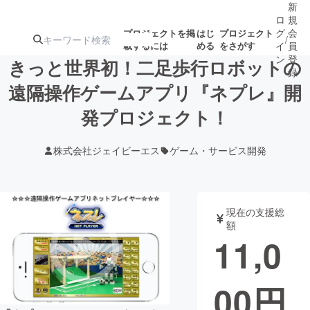
新
ロ
規
グ
会
プロジェクトを掲
はじ
プロジェクト
/
載するには
める
をさがす
イ
員
ン
登
きっと世界初！二足歩行ロボットの
録
遠隔操作ゲームアプリ『ネプレ』開
発プロジェクト！
人気のプロ
注目のリ
注目の新着プロ
募集終了が近いプ
もうすぐ公開
ジェクト
ターン
ジェクト
ロジェクト
されます
株式会社ジェイビーエス
ゲーム・サービス開発
アート・写真
音楽
現在の支援総
テクノロジー・ガジェット
ゲーム・サ
額
11,0
映像・映画
書籍・雑誌
00
円
ビジネス・起業
チャレンジ