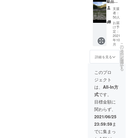
級品◆
ロ送付
※追加し
させて
支援
まし
いただ
者：
た！！
きま
50人
品質に
す。 ※
お届
は全く
送料込
け予
問題ご
み ※沖
定：
ざいま
2021
縄離島
年10
せんが
除く
こ
月
形や傷
の
リ
がある
タ
ー
商品の
ン
詳細を見る
を
為市場
選
択
には出
す
る
回りま
このプロ
せん！
ジェクト
感謝の
お手紙
は、
All-In方
とさつ
式
です。
まいも
（紅は
目標金額に
るか）
関わらず、
を３キ
ロ送付
2021/06/25
させて
23:59:59
ま
いただ
きま
でに集まっ
す。 ※