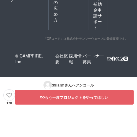
ド
の
補助
広
金申
め
請サ
方
ポー
ト
「QRコード」は株式会社デンソーウェーブの登録商標です。
© CAMPFIRE,
会社概
採用情
パートナー
Inc.
要
報
募集
39farm
さんへアンコール
もう一度プロジェクトをやってほしい
178