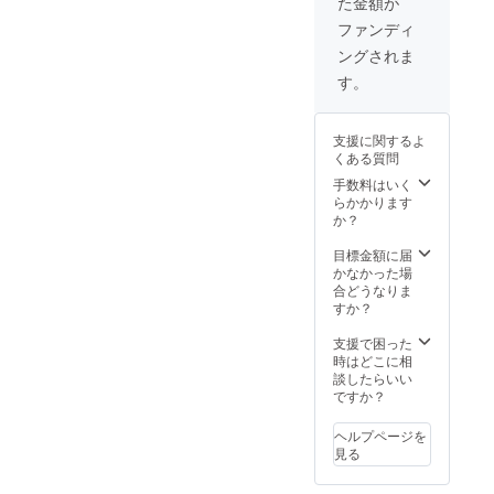
た金額が
送料込
み ※沖
ファンディ
縄離島
ングされま
除く
す。
支援に関するよ
くある質問
手数料はいく
らかかります
か？
目標金額に届
かなかった場
合どうなりま
すか？
支援で困った
時はどこに相
談したらいい
ですか？
ヘルプページを
見る