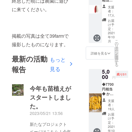
終息した暁には農園に遊び
相当◆
10本を
感謝の
お送り
支援
に来てください。
お手紙
しま
者：
とさつ
す。 ※
17人
まいも
送料込
お届
（紅は
み ※沖
け予
るか）
縄離島
定：
を５キ
2021
除く
掲載の写真は全て39farmで
年10
ロ送付
こ
月
させて
の
撮影したものになります。
リ
いただ
タ
ー
きま
ン
詳細を見る
を
最新の活動
す。 ※
選
もっと
択
送料込
す
る
み ※沖
報告
見る
5,0
縄離島
残り31
除く
00
円
◆7700
今年も苗植えが
円相当
◆ かん
スタートしまし
そう芋
支援
(300g)
た。
者：
19人
2023/05/21 13:56
お届
け予
定：
新たなプロジェクト
2021
年10
ページはこちら！今年