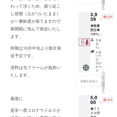
させて
選
択
わって頂くため、掘り起こ
いただ
す
る
きま
し状態（土がついたまま）
3,9
す。 ※
残り34
送料込
39
円
が一番鮮度が保てますので
み ※沖
◆数量
縄、離
新聞紙に包んで発送いたし
限定◆
島は別
100%達
途費用
ます。
成記
が掛か
支援
念！！
りま
者：
特別リ
す。
時期は10月中旬より順次発
5人
ター
お届
送予定です。
ン！ 追
け予
加しま
定：
し
2021
送料は当ファームが負担い
年10
た！！
こ
月
感謝の
の
たします。
リ
お手紙
タ
ー
とさつ
ン
詳細を見る
を
まいも
選
択
（紅は
す
る
るか）
5,0
収穫時
最後に
残り33
に当
00
円
ファー
◆７７
ムの厳
是非一度コロナウイルスが
００円
選した