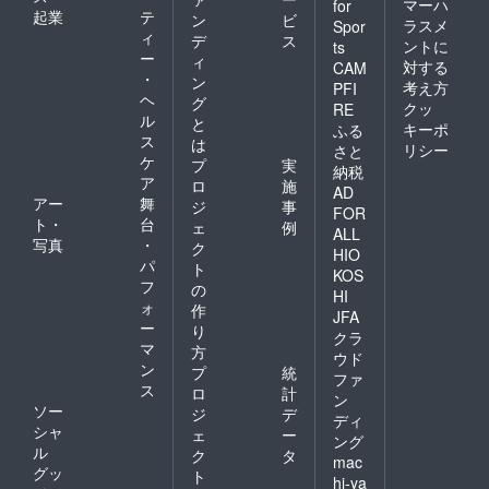
マーハ
for
起業
テ
ン
ビ
ラスメ
Spor
ィ
デ
ス
ントに
ts
ー
ィ
対する
CAM
・
ン
考え方
PFI
ヘ
グ
クッ
RE
ル
と
キーポ
ふる
ス
は
リシー
さと
ケ
プ
実
納税
ア
ロ
施
AD
アー
舞
ジ
事
FOR
ト・
台
ェ
例
ALL
写真
・
ク
HIO
パ
ト
KOS
フ
の
HI
ォ
作
JFA
ー
り
クラ
マ
方
ウド
ン
プ
統
ファ
ス
ロ
計
ン
ソー
ジ
デ
ディ
シャ
ェ
ー
ング
ル
ク
タ
mac
グッ
ト
hi-ya