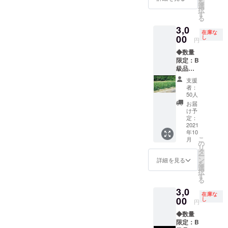
を
きま
選
択
す。 ※
す
る
送料込
3,0
み ※沖
在庫な
縄、離
00
し
円
島は別
◆数量
途費用
限定：B
が掛か
級品◆
りま
品質に
す。
支援
は全く
者：
問題ご
50人
ざいま
お届
せんが
け予
形や傷
定：
がある
2021
年10
商品の
こ
月
為市場
の
リ
には出
タ
ー
回りま
ン
詳細を見る
を
せん！
選
択
感謝の
す
る
お手紙
3,0
とさつ
在庫な
まいも
00
し
円
（紅は
◆数量
るか）
限定：B
を３キ