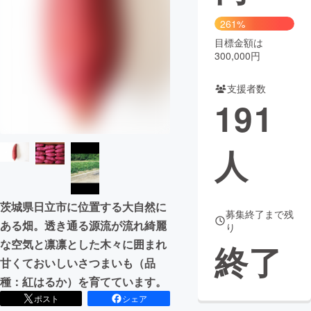
261%
まちづくり・地域活性化
目標金額は
300,000円
CAMPFIRE for Social Good
CAMPFIRE Creation
支援者数
CAMPFIREふるさと納税
machi-ya
コミュニティ
191
人
茨城県日立市に位置する大自然に
募集終了まで残
ある畑。透き通る源流が流れ綺麗
り
な空気と凛凛とした木々に囲まれ
終了
甘くておいしいさつまいも（品
種：紅はるか）を育てています。
ポスト
シェア