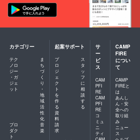
カテゴリー
起案サポート
サ
CAMP
ー
FIRE
テク
ま
プ
ス
ビ
につい
ノロ
ち
ロ
タ
ス
て
ジー
づ
ジ
ッ
・ガ
く
ェ
フ
CAM
CAMP
ジェ
り
ク
に
PFI
FIREと
ット
・
ト
相
RE
は
地
を
談
CAM
あんし
域
作
す
PFI
ん・安
活
る
る
RE
全への
性
資
コ
取り組
化
料
ミュ
み
プロ
音
請
ニ
ニュー
ダク
楽
求
ティ
ス
ト
CAM
ヘルプ