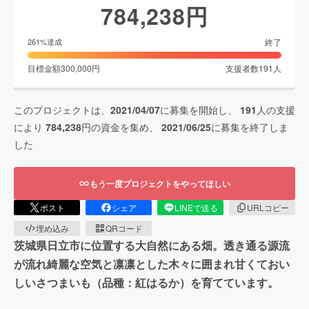
784,238
円
終了
261
%達成
目標金額
300,000
円
支援者数
191
人
このプロジェクトは、
2021/04/07
に募集を開始し、
191
人の支援
により
784,238
円の資金を集め、
2021/06/25
に募集を終了しま
した
もう一度プロジェクトをやってほしい
ポスト
シェア
LINEで送る
URLコピー
埋め込み
QRコード
茨城県日立市に位置する大自然にある畑。透き通る源流
が流れ綺麗な空気と凛凛とした木々に囲まれ甘くておい
しいさつまいも（品種：紅はるか）を育てています。