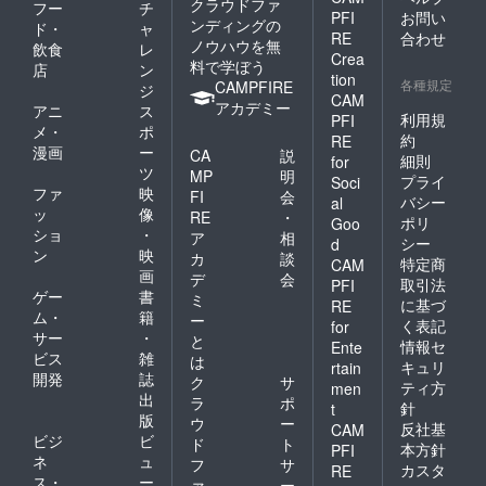
クラウドファ
フー
チ
PFI
お問い
ンディングの
ド・
ャ
RE
合わせ
ノウハウを無
飲食
レ
Crea
料で学ぼう
店
ン
tion
各種規定
CAMPFIRE
ジ
CAM
アカデミー
アニ
ス
利用規
PFI
メ・
ポ
約
RE
漫画
ー
CA
説
細則
for
ツ
MP
明
プライ
Soci
ファ
映
FI
会
バシー
al
ッ
像
RE
・
ポリ
Goo
ショ
・
ア
相
シー
d
ン
映
カ
談
特定商
CAM
画
デ
会
取引法
PFI
ゲー
書
ミ
に基づ
RE
ム・
籍
ー
く表記
for
サー
・
と
情報セ
Ente
ビス
雑
は
キュリ
rtain
開発
誌
ク
サ
ティ方
men
出
ラ
ポ
針
t
版
ウ
ー
反社基
CAM
ビジ
ビ
ド
ト
本方針
PFI
ネ
ュ
フ
サ
カスタ
RE
ス・
ー
ァ
ー