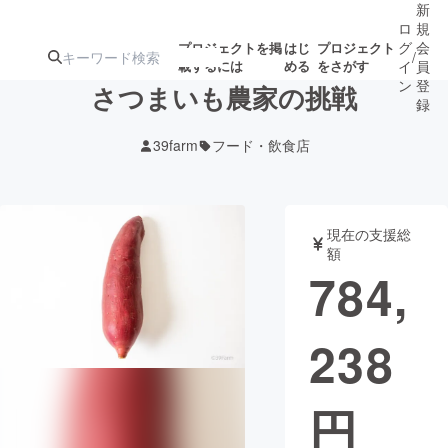
新
ロ
規
グ
会
プロジェクトを掲
はじ
プロジェクト
/
載するには
める
をさがす
イ
員
ン
登
さつまいも農家の挑戦
録
39farm
フード・飲食店
人気のプロ
注目のリ
注目の新着プロ
募集終了が近いプ
もうすぐ公開
ジェクト
ターン
ジェクト
ロジェクト
されます
現在の支援総
額
アート・写真
音楽
784,
テクノロジー・ガジェット
ゲーム・サ
238
映像・映画
書籍・雑誌
円
ビジネス・起業
チャレンジ