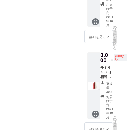
りますか。
いもを
お届
100キロ
け予
分お届
定：
けいた
2021
年10
しま
こ
月
す。 10
の
リ
キロを
タ
ー
×10箱で
ン
詳細を見る
を
お送り
選
択
させて
す
る
いただ
3,0
きま
在庫な
す。 形
00
し
円
や大き
◆３６
さ等の
５０円
ご要望
相当◆
もお伺
お試し
いさせ
支援
感謝の
て頂き
者：
お手紙
ますの
30人
とさつ
でコメ
お届
まいも
ント欄
け予
（紅は
に記入
定：
るか）
2021
お願い
年10
を２キ
致しま
こ
月
ロ送付
す。
の
リ
させて
タ
ー
いただ
ン
詳細を見る