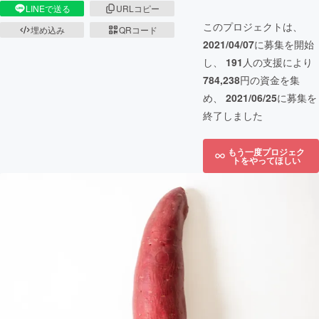
LINEで送る
URLコピー
このプロジェクトは、
埋め込み
QRコード
2021/04/07
に募集を開始
し、
191
人の支援により
784,238
円の資金を集
め、
2021/06/25
に募集を
終了しました
もう一度プロジェク
トをやってほしい