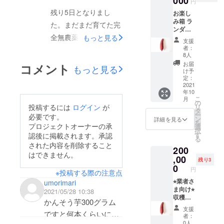
000
円
除く
残り5日となりまし
お楽し
み箱 ラ
た。まだまだ育てた完
ンダム
全無農薬さいまいもが
もっと見る
にさつ
支援
まいも
者：
ありますので是非ご覧
加工
8人
品、冷
ください。今年の挑戦
お届
コメント
もっと見る
凍焼き
け予
ページ
芋等を
定：
お届け
2021
年10
いたし
こ
月
ます。
の
投稿するには
ログイン
が
リ
14000
タ
ー
必要です。
円分相
ン
詳細を見る
を
当と非
プロジェクトオーナーの承
選
択
常にお
す
認後に掲載されます。承認
る
得なお
された内容を削除すること
200
楽しみ
はできません。
箱とな
,00
残り3
りま
0
円
※投稿する際の注意点
す。
尚、商
⭐︎業者さ
umorimari
品は10-
ま向け⭐︎
2021/05/28 10:38
15キロ
収穫の
かんそう芋300グラム
相当と
際に厳
支援
なりま
選した
ですと何本くらいにな
者：
す。
さつま
0人