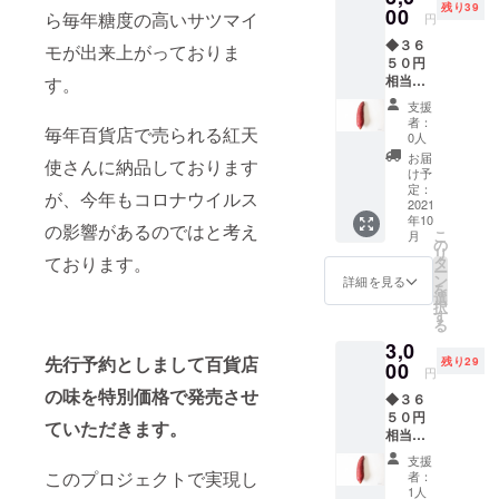
残り39
送料込
00
ら毎年糖度の高いサツマイ
円
み ※沖
◆３６
縄、離
モが出来上がっておりま
５０円
島は別
相当◆
す。
途500円
追加販
の費用
支援
売！！
が掛か
者：
毎年百貨店で売られる紅天
お試し
りま
0人
感謝の
す。
お届
使さんに納品しております
お手紙
け予
とさつ
定：
が、今年もコロナウイルス
まいも
2021
年10
（紅は
の影響があるのではと考え
こ
月
るか）
の
リ
を２キ
ております。
タ
ー
ロ送付
ン
詳細を見る
を
させて
選
択
いただ
す
る
きま
3,0
す。 ※
先行予約としまして百貨店
残り29
送料込
00
円
み ※沖
の味を特別価格で発売させ
◆３６
縄、離
５０円
島は別
ていただきます。
相当◆
途費用
お試し
が掛か
支援
感謝の
りま
このプロジェクトで実現し
者：
お手紙
す。
1人