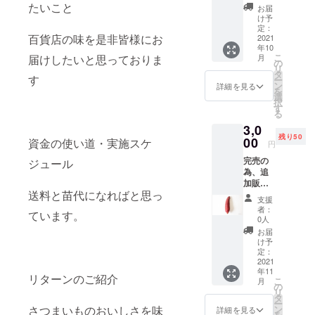
とさつ
たいこと
お届
まいも
け予
（紅は
定：
百貨店の味を是非皆様にお
るか）
2021
年10
を２キ
こ
届けしたいと思っておりま
月
ロ送付
の
リ
させて
タ
す
ー
いただ
ン
詳細を見る
を
きま
選
択
す。 ※
す
る
送料込
3,0
み ※沖
残り50
縄、離
00
資金の使い道・実施スケ
円
島は別
完売の
ジュール
途費用
為、追
が掛か
加販
りま
送料と苗代になればと思っ
売！！
す。
支援
お試し
者：
ています。
セット
0人
感謝の
お届
お手紙
け予
とさつ
定：
まいも
2021
年11
（紅は
リターンのご紹介
こ
月
るか）
の
リ
を２キ
タ
ー
ロ送付
さつまいものおいしさを味
ン
詳細を見る
を