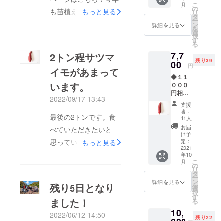
こ
月
の
も苗植えをスタートす
もっと見る
リ
タ
ー
ることができまし
ン
詳細を見る
を
選
た！！！運送費・苗の
択
す
る
高騰により多少値上げ
7,7
2トン程サツマ
いたしました。今年も
残り39
00
円
イモがあまって
最高に甘くて無農薬の
◆１１
います。
さつまいもを責任を
０００
円相当
もって育て皆様にお届
2022/09/17 13:43
◆ 感謝
支援
のお手
けいたします。３９
者：
紙とさ
最後の2トンです。食
11人
ファーム
つまい
お届
べていただきたいと
も（紅
け予
はる
定：
思っています！よろし
もっと見る
か）を
2021
くお願いいたします。
年10
１０キ
こ
月
ロ送付
の
リ
させて
タ
ー
いただ
ン
詳細を見る
残り5日となり
を
きま
選
択
す。 ※
す
ました！
る
送料込
10,
み ※沖
2022/06/12 14:50
残り22
縄離島