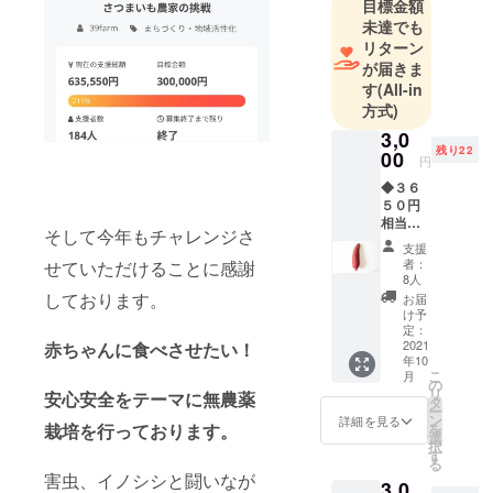
目標金額
未達でも
リターン
が届きま
す
(All-in
方式)
3,0
残り22
00
円
◆３６
５０円
相当◆
そして今年もチャレンジさ
追加販
支援
売！！
者：
せていただけることに感謝
お試し
8人
感謝の
しております。
お届
お手紙
け予
とさつ
定：
まいも
2021
赤ちゃんに食べさせたい！
年10
（紅は
こ
月
るか）
の
リ
安心安全をテーマに無農薬
を２キ
タ
ー
ロ送付
ン
詳細を見る
栽培を行っております。
を
させて
選
択
いただ
す
る
きま
害虫、イノシシと闘いなが
3,0
す。 ※