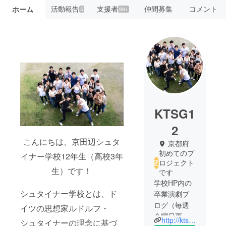
活動報告
支援者
仲間募集
コメント
ホーム
5
99+
KTSG1
2
こんにちは、京田辺シュタ
京都府
初めてのプ
イナー学校12年生（高校3年
ロジェクト
生）です！
です
学校HP内の
シュタイナー学校とは、ド
卒業演劇ブ
ログ（毎週
イツの思想家ルドルフ・
金曜日更
http://ktsg12gd.blogspot.com/
シュタイナーの理念に基づ