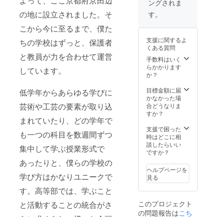
よって、ここ京都府京田辺
ングされま
の地に設立されました。そ
す。
こから今に至るまで、僕た
支援に関するよ
ちの学校はずっと、保護者
くある質問
と教員が力を合わせて運営
手数料はいく
らかかります
しています。
か？
目標金額に届
低学年からあらゆる学びに
かなかった場
芸術や工芸の要素が取り込
合どうなりま
すか？
まれていたり、どの学年で
支援で困った
も一つの科目を数週間ずつ
時はどこに相
談したらいい
集中して学ぶ授業形式で
ですか？
あったりと、僕らの学校の
ヘルプページを
学び方はかなりユニークで
見る
す。高等部では、学ぶこと
このプロジェクト
と活動することの統合がさ
の問題報告は
こち