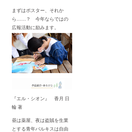
まずはポスター、それか
ら……？ 今年ならではの
広報活動に励みます。
『エル・シオン』 香月 日
輪 著
昼は薬屋、夜は盗賊を生業
とする青年バルキスは自由