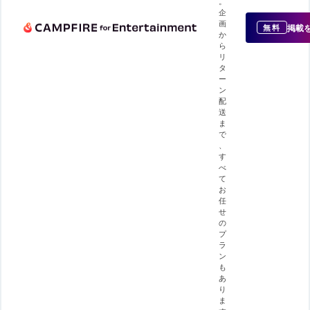
。
企
画
掲載
無料
か
ら
リ
タ
ー
ン
配
送
ま
で
、
す
べ
て
お
任
せ
の
プ
ラ
ン
も
あ
り
ま