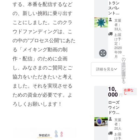
トラン
する、本番を配信するなど
スパレ
の、新しい挑戦に乗り出す
ントス
ター
支援
ことにしました。このクラ
（模様
者：
や色は
33人
ウドファンディングは、こ
選べま
お届
せ
け予
の中の”プロセス公開”にあた
ん）、
定：
感謝状
2020
る「メイキング動画の制
年09
こ
月
作・配信」のために企画
の
リ
タ
ー
し、みなさまのご賛同とご
ン
詳細を見る
を
選
協力をいただきたいと考え
択
す
る
ました。それを実現させる
10,
在庫な
000
し
ための資金が必要です。よ
円
ローズ
ろしくお願いします！
ウィン
ドウと
糸掛け
支援
グラ
者：
フィッ
20人
クのし
お届
おり
け予