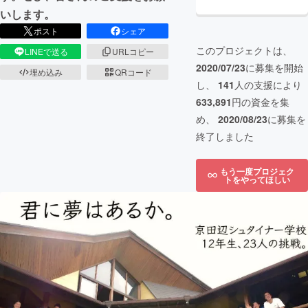
いします。
ポスト
シェア
このプロジェクトは、
LINEで送る
URLコピー
2020/07/23
に募集を開始
埋め込み
QRコード
し、
141
人の支援により
633,891
円の資金を集
め、
2020/08/23
に募集を
終了しました
もう一度プロジェク
トをやってほしい