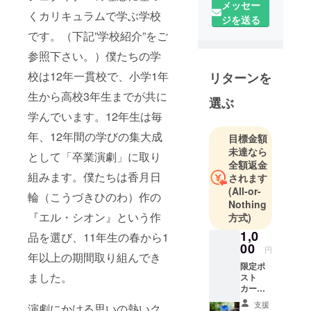
新！）はこ
メッセー
くカリキュラムで学ぶ学校
ちらです。
ジを送る
です。（下記”学校紹介”をご
参照下さい。）僕たちの学
校は12年一貫校で、小学1年
リターンを
生から高校3年生までが共に
選ぶ
学んでいます。12年生は毎
年、12年間の学びの集大成
目標金額
未達なら
として「卒業演劇」に取り
全額返金
組みます。僕たちは香月日
されます
(All-or-
輪（こうづきひのわ）作の
Nothing
『エル・シオン』という作
方式)
1,0
品を選び、11年生の春から1
00
円
年以上の期間取り組んでき
限定ポ
ました。
スト
カー
ド、感
支援
演劇にかける思いの熱いク
謝状