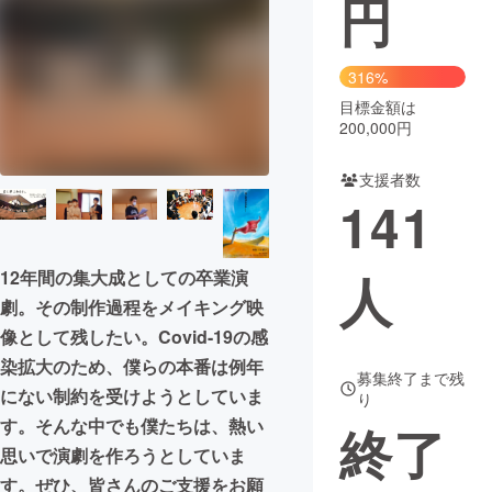
円
まちづくり・地域活性化
316%
目標金額は
CAMPFIRE for Social Good
CAMPFIRE Creation
200,000円
CAMPFIREふるさと納税
machi-ya
コミュニティ
支援者数
141
人
12年間の集大成としての卒業演
劇。その制作過程をメイキング映
像として残したい。Covid-19の感
染拡大のため、僕らの本番は例年
募集終了まで残
にない制約を受けようとしていま
り
す。そんな中でも僕たちは、熱い
終了
思いで演劇を作ろうとしていま
す。ぜひ、皆さんのご支援をお願