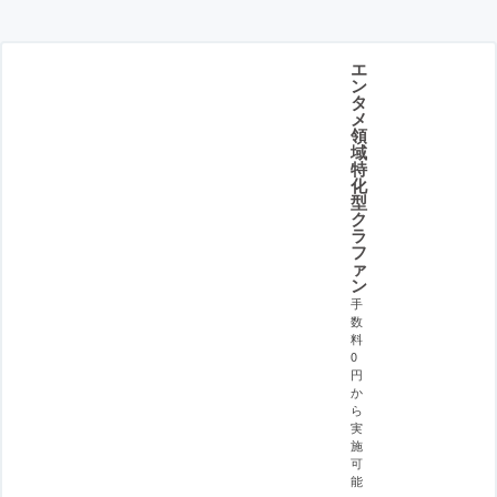
エ
ン
タ
メ
領
域
特
化
型
ク
ラ
フ
ァ
ン
手
数
料
0
円
か
ら
実
施
可
能