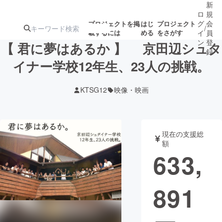
新
ロ
規
グ
会
プロジェクトを掲
はじ
プロジェクト
/
載するには
める
をさがす
イ
員
ン
登
【 君に夢はあるか 】 京田辺シュタ
録
イナー学校12年生、23人の挑戦。
人気のプロ
注目のリ
注目の新着プロ
募集終了が近いプ
もうすぐ公開
KTSG12
映像・映画
ジェクト
ターン
ジェクト
ロジェクト
されます
アート・写真
音楽
現在の支援総
額
633,
テクノロジー・ガジェット
ゲーム・サ
891
映像・映画
書籍・雑誌
ビジネス・起業
チャレンジ