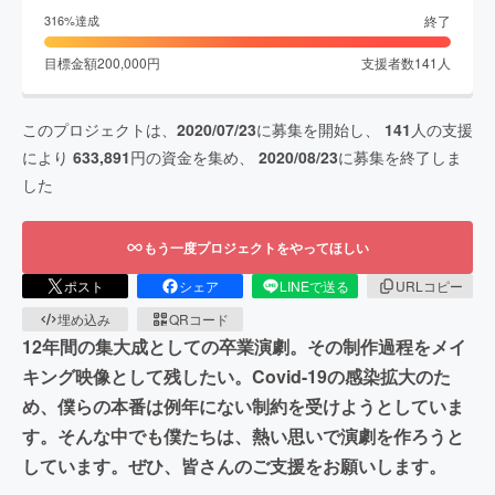
終了
316
%達成
目標金額
200,000
円
支援者数
141
人
このプロジェクトは、
2020/07/23
に募集を開始し、
141
人の支援
により
633,891
円の資金を集め、
2020/08/23
に募集を終了しま
した
もう一度プロジェクトをやってほしい
ポスト
シェア
LINEで送る
URLコピー
埋め込み
QRコード
12年間の集大成としての卒業演劇。その制作過程をメイ
キング映像として残したい。Covid-19の感染拡大のた
め、僕らの本番は例年にない制約を受けようとしていま
す。そんな中でも僕たちは、熱い思いで演劇を作ろうと
しています。ぜひ、皆さんのご支援をお願いします。