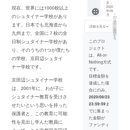
（模様
定：
や色は
2020
現在、世界には1000校以上
年09
選べま
こ
月
のシュタイナー学校があり
せ
の
リ
ん）、
タ
ー
ます。日本でも北海道から
感謝状
ン
詳細を見る
を
選
九州まで、全国に７校の全
択
す
る
このプロ
日制シュタイナー学校があ
ジェクト
り、そのうちの1つが僕たち
は、All-or-
の学校、京田辺シュタイ
Nothing方式
ナー学校です。
です。
目標金額を
京田辺シュタイナー学校
達成した場
は、2001年に、わが子に
合にのみ、
シュタイナー教育を受けさ
2020/08/23
23:59:59
ま
せたいという思いを持った
でに集まっ
保護者と、この教育に可能
た金額が
性を見出し学んだ教員に
ファンディ