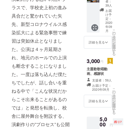
者：
39人
ラスで、学校史上初の進み
お届
け予
具合だと驚かれていた矢
定：
2020
先、新型コロナウイルス感
年09
こ
月
染拡大による緊急事態で練
の
リ
タ
ー
習は突如休止となりまし
ン
詳細を見る
を
選
た。公演は４ヶ月延期さ
択
す
る
れ、地元のホールでの上演
3,000
円
も断念することになりまし
主題歌歌唱動
画、感謝状
た。一度は落ち込んだ僕た
支援者：59人
ちでしたが、話し合いを重
お届け予定：
こ
2020年09月
ねる中で「こんな状況だか
の
リ
タ
ー
らこそ出来ることがあるの
ン
詳細を見る
を
選
では」と発想を転換し、校
択
す
る
舎に屋外舞台を附設する、
5,0
残り7
00
演劇作りの”プロセス”も公開
円