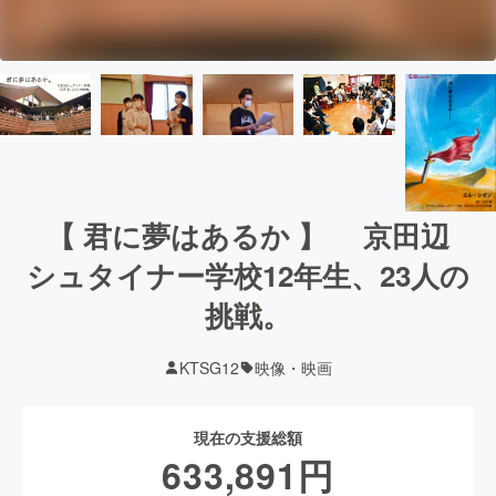
【 君に夢はあるか 】 京田辺
シュタイナー学校12年生、23人の
挑戦。
KTSG12
映像・映画
現在の支援総額
633,891
円