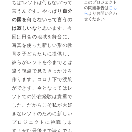
ちは”レソトは何もない”って
このプロジェクト
きる限
の問題報告は
こち
り希望
言うんです。やっぱり
自分
に沿っ
ら
よりお問い合わ
たもの
せください
の国を何もないって言うの
を探し
ます
は寂しいな
と思います。今
が、そ
回は田舎の地域を舞台に、
うなら
ないこ
写真を使った新しい形の教
ともご
ざいま
育を子どもたちに提供し、
すので
ご了承
彼らがレソトを今までとは
くださ
い)もし
違う視点で見るきっかけを
希望が
なけれ
作ります。コロナ下で渡航
ば私の
ができず、今となってはレ
方で決
めさせ
ソトでの滞在経験は貴重で
てもら
いま
した。だからこそ私が大好
す。 写
真5枚目
きなレソトのために新しい
はブラ
ンケッ
プロジェクトに挑戦しま
ト
す！ぜひ最後まで読んでも
ショッ