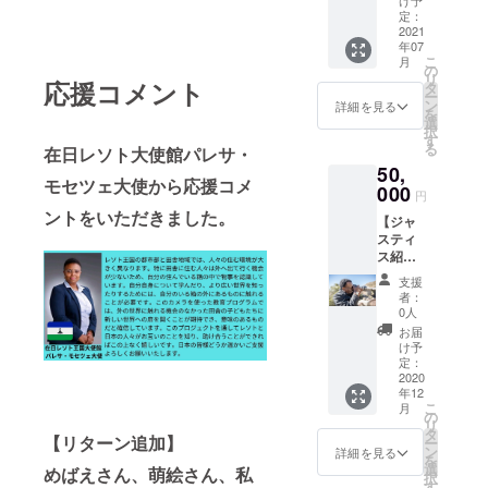
んか？
け予
て、ど
能性が
がワー
皆様に
定：
皆さん
のよう
ござい
ク
2021
お届け
の写真1
な内容
ます。
年07
ショッ
しま
枚1枚が
でも一
こ
月
プをし
す。 現
の
子ども
緒にお
リ
応援コメント
ている
像する
タ
たちの
話しし
ー
様子の
まで何
ン
発見や
詳細を見る
ましょ
を
動画 ・
が映っ
選
学びに
う。
択
子ども
ている
す
なりま
る
在日レソト大使館パレサ・
たちが
か分か
す。 ま
50,
撮った
らない
た、子
モセツェ大使から応援コメ
写真集
000
ので、
どもた
円
＊コロ
世界に
ちが
ントをいただきました。
【ジャ
ナの影
一つだ
撮った
スティ
響で渡
けのあ
写真集
ス紹介
航が延
なたし
もお送
＆セソ
期され
か知ら
りしま
支援
トネー
た場合
ない子
す。 ＊
者：
ム】
はリ
どもた
0人
コロナ
ジャス
ターン
ちの写
の影響
お届
ティス
をお送
真が手
け予
で渡航
と友達
りする
定：
に入り
が延期
になっ
2020
時期が
ます。
された
年12
てレソ
遅くな
(子ども
場合は
こ
月
トの名
る可能
の
が撮る
リター
リ
前を
性がご
タ
写真な
ンをお
【リターン追加】
ー
ジャス
ざいま
ン
ので写
詳細を見る
送りす
を
ティス
す。
選
真のク
めばえさん、萌絵さん、私
る時期
択
からも
す
オリ