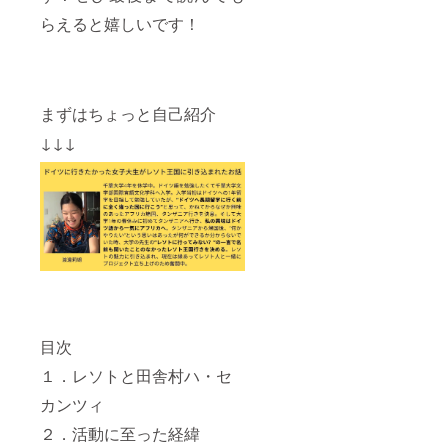
プの写
らえると嬉しいです！
真で
す。と
ても暖
かくて
寒い冬
にぴっ
まずはちょっと自己紹介
たりで
す。ま
↓↓↓
た、柄
もかわ
いい＆
かっこ
いいの
でイン
テリア
として
もお使
いいた
だけま
す。 ＊
目次
コロナ
の影響
１．レソトと田舎村ハ・セ
で渡航
が延期
カンツィ
された
場合は
２．活動に至った経緯
リター