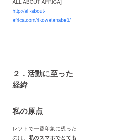
ALL ABOUT AFRICA]
http://all-about-
africa.com/rikowatanabe3/
２．活動に至った
経緯
私の原点
レソトで一番印象に残った
のは、
私のスマホでとても