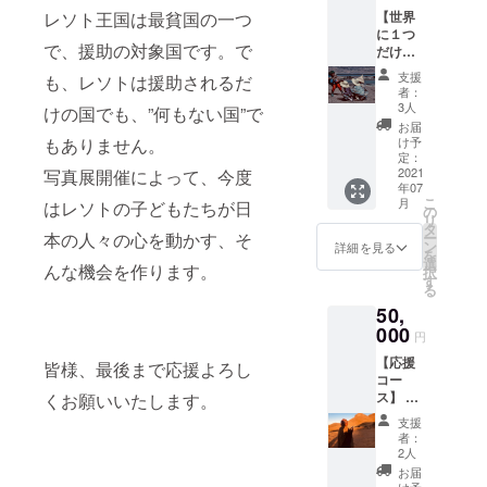
グ終了
定で
トと写
レソト王国は最貧国の一つ
【世界
後に私
す。 日
真を
に１つ
の方か
程調整
使って
で、援助の対象国です。で
だけの
ら指定
はクラ
繋がっ
写ルン
のメー
ウド
てみま
支援
も、レソトは援助されるだ
ですを
ルに”好
ファン
せん
者：
届けま
き”と”
ディン
3人
か？皆
けの国でも、”何もない国”で
す】 子
嫌い”を
グが終
さんの
お届
どもに
テーマ
もありません。
了後、
け予
写真1枚
写ルン
に撮っ
定：
メール
1枚が子
ですを
2021
写真展開催によって、今度
た写真
にてご
どもた
年07
わたし
を送っ
連絡さ
ちの発
こ
月
はレソトの子どもたちが日
て27枚
ていた
の
せてい
見や学
リ
撮れる
だきま
タ
ただき
びにな
本の人々の心を動かす、そ
ー
うちの
す。(今
ン
ます。
詳細を見る
りま
を
10枚ほ
年の12
選
プロ
す。 ＊
んな機会を作ります。
択
どを子
月頃を
す
ジェク
コロナ
る
どもた
予定し
トにつ
の影響
50,
ちに
ていま
いては
で渡航
取って
000
す) なか
もちろ
が延期
円
もらい
なか行
ん、教
された
【応援
ます。
皆様、最後まで応援よろし
けない
育、
場合は
コー
その
レソト
アー
リター
ス】 ・
くお願いいたします。
後、撮
と写真
ト、ア
ンをお
私から
れる枚
を使っ
イデア
送りす
支援
のお礼
数の
て繋
発想、
者：
る時期
メール
残った
がって
2人
人生に
が遅く
・子ど
写ルン
みませ
つい
お届
なる可
もたち
ですを