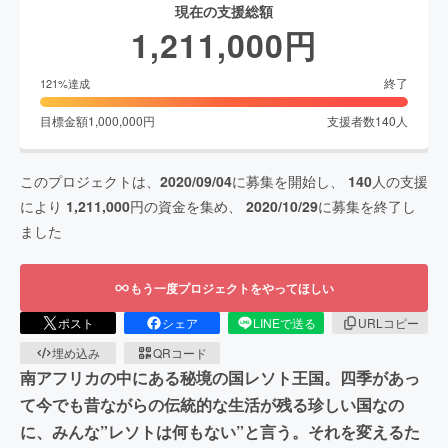
現在の支援総額
1,211,000
円
終了
121
%達成
目標金額
1,000,000
円
支援者数
140
人
このプロジェクトは、
2020/09/04
に募集を開始し、
140
人の支援
により
1,211,000
円の資金を集め、
2020/10/29
に募集を終了し
ました
もう一度プロジェクトをやってほしい
ポスト
シェア
LINEで送る
URLコピー
埋め込み
QRコード
南アフリカの中にある秘境の国レソト王国。四季があっ
て今でも昔ながらの伝統的な生活が残る珍しい国なの
に、みんな”レソトは何もない”と言う。それを変えるた