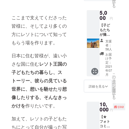
択
ていま
す
る
す。日
5,0
程調節
のご連
ここまで支えてくださった
00
円
絡は開
皆様に、そしてより多くの
【子ど
催時期
もたち
が確定
方にレソトについて知って
が撮っ
し次第
た写真
お送り
支援
もらう場を作ります。
集】 子
いたし
者：
どもた
ます。
58人
ちが
＊コロ
お届
日本に住む皆様が、遠い小
撮った
ナの影
け予
写真と
響で渡
定：
さな国に住む
レソト王国の
その写
2021
航が延
年07
真のス
子どもたちの暮らし、ス
期され
こ
月
トー
た場合
の
リ
トーリー、彼らの見ている
リーが
はリ
タ
ー
載った
ターン
ン
詳細を見る
世界に、想いを馳せたり想
を
写真集
をお送
選
択
をお送
りする
す
像したりする、そんなきっ
る
りしま
時期が
10,
す。 ＊
遅くな
かけを
作りたいです。
残り32
コロナ
000
る可能
円
の影響
性がご
【★
で渡航
加えて、レソトの子どもた
ざいま
フォト
が延期
す。
コミュ
ちにとって自分が撮った写
された