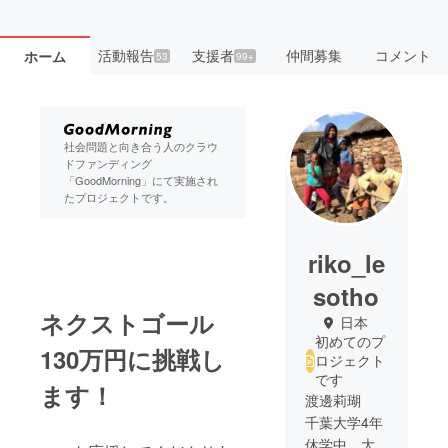
活動報告
支援者
仲間募集
コメント
ホーム
53
99+
社会問題と向き合う人のクラウ
ドファンディング
「GoodMorning」にて実施され
たプロジェクトです。
riko_le
sotho
ネクストゴール
日本
初めてのプ
130万円に挑戦し
ロジェクト
です
ます！
渡邊莉瑚
千葉大学4年
休学中。大