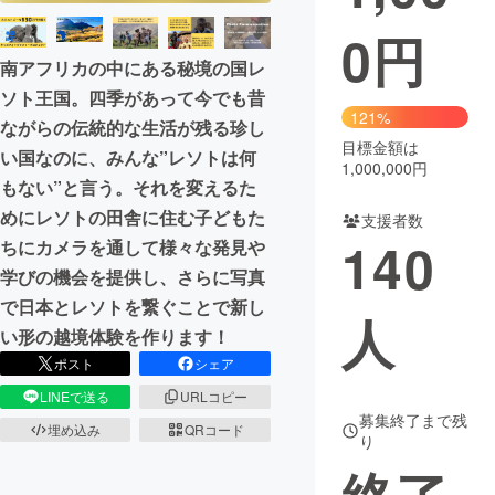
0
円
まちづくり・地域活性化
南アフリカの中にある秘境の国レ
ソト王国。四季があって今でも昔
CAMPFIRE for Social Good
CAMPFIRE Creation
121%
ながらの伝統的な生活が残る珍し
CAMPFIREふるさと納税
machi-ya
コミュニティ
目標金額は
い国なのに、みんな”レソトは何
1,000,000円
もない”と言う。それを変えるた
めにレソトの田舎に住む子どもた
支援者数
140
ちにカメラを通して様々な発見や
学びの機会を提供し、さらに写真
で日本とレソトを繋ぐことで新し
人
い形の越境体験を作ります！
ポスト
シェア
LINEで送る
URLコピー
募集終了まで残
埋め込み
QRコード
り