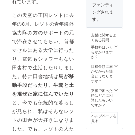
れています。
て帰り
ネーム
ます。
ファンディ
皆様に
だけも
ングされま
発送い
らうこ
この天空の王国レソトに去
たしま
とも可
す。
す。も
能で
年の8月、レソトの青年海外
し渡航
す。
協力隊の方のサポートの元
ができ
支援に関するよ
なかっ
くある質問
で滞在させてもらい、首都
た場合
は現地
手数料はいく
マセルにある大学に行った
から日
らかかります
本に郵
か？
り、電気もシャワーもない
送して
もらう
目標金額に届
田舎村で生活したりしまし
形で皆
かなかった場
様にお
た。特に田舎地域は
馬が移
合どうなりま
届けし
すか？
動手段だったり、牛糞と土
ます。
柄や色
支援で困った
を混ぜた家に住んでいたり
は何か
時はどこに相
希望な
談したらいい
と、今でも伝統的な暮らし
どあり
ですか？
ました
が見られ、私はそんなレソ
ら備考
ヘルプページを
欄にお
トの田舎が大好きになりま
見る
書きく
した。でも、レソトの人た
ださ
い。(で