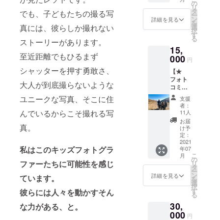
え、新
月頃を
の
リ
津萌
予定し
タ
でも、子どもたちの撮る写
ー
絵、渡
ていま
ン
詳細を見る
を
邊莉瑚)
す) 皆さ
真には、彼らしか撮れない
選
択
の
んの写
す
る
ストーリーがあります。
ZOOM
真を
15,
にご招
貰った
至近距離でもひるまず
待いた
000
子ども
円
しま
からお
シャッターを押す勇敢さ、
【★
す。(1
返しに
フォト
時間)
その子
大人が到底撮らないような
コミュ
(作成メ
の撮っ
ニケー
ンバー
た写真
ユニークな写真、そこに住
支援
ション
のプロ
と写真
者：
＆子ど
フィー
んでいるからこそ撮れる写
のス
11人
もたち
ルの詳
トー
お届
真。
が撮っ
細やこ
リー、
け予
た写真
れまで
定：
そして
集】 こ
2021
の活動
皆さん
私はこのキッズフォトグラ
年07
ちらを
は本文
の写真
こ
月
選択し
や10月9
の
へのコ
ファーたちに可能性を感じ
リ
てくだ
日のイ
タ
メント
ー
さった
ベント
ン
をお送
詳細を見る
ています。
を
皆さん
動画を
選
りしま
択
にはク
ご覧く
す
彼らには人々を動かすそん
す。 な
る
ラウド
ださ
かなか
30,
ファン
な力がある、と。
い。) 4
行けな
ディン
000
名様限
いレソ
円