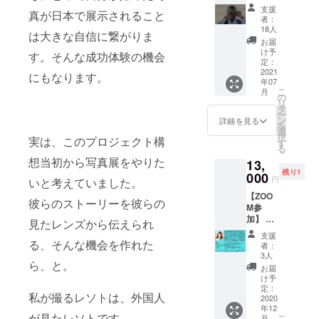
ニケー
場合は
支援
真が日本で展示されること
ショ
リター
者：
ン】 こ
ンをお
18人
は大きな自信に繋がりま
ちらを
送りす
お届
選択し
る時期
け予
す。そんな成功体験の機会
てくだ
が遅く
定：
さった
2021
なる可
にもなります。
年07
皆さん
能性が
こ
月
にはク
ござい
の
リ
ラウド
ます。
タ
ー
ファン
ン
詳細を見る
を
ディン
選
択
実は、このプロジェクト構
グ終了
す
る
後に私
想当初から写真展をやりた
13,
の方か
残り1
ら指定
000
円
いと考えていました。
のメー
【ZOO
ルに”好
彼らのストーリーを彼らの
M参
き”と”
加】 教
嫌い”を
見たレンズから伝えられ
育プロ
テーマ
支援
グラム
る、そんな機会を作れた
に撮っ
者：
の作成
た写真
3人
ら、と。
を行っ
を送っ
お届
たメン
ていた
け予
バー
だきま
定：
私が撮るレソトは、外国人
(佐々木
2020
す。(今
年12
めば
年の12
が見たレソトです。
こ
月