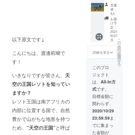
ト(大き
くは
たポス
支援
さ165㎝
WhatsA
トカー
者：
×155㎝)
ppを使
ド3枚
4人
＆子ど
いま
セット
お届
もが
す。会
（ポス
け予
撮った
話最大
トカー
定：
写真
2021
30分(ア
ドに使
年07
集】 レ
カウン
う写真
以下原文です↓
こ
月
ソトで
トを
は私の
の
リ
日常的
持って
方で選
タ
ー
に使わ
いない
ばせて
ン
こんにちは。渡邊莉瑚で
詳細を見る
を
れてい
場合は
いただ
選
択
るバソ
す！
申し訳
きま
す
る
トブラ
ないで
す） ＊
このプロ
ンケッ
すがお
コロナ
ジェクト
いきなりですが皆さん、
天
トと子
作りい
の影響
どもが
ただき
で渡航
は、
All-In方
空の王国レソトを知ってい
撮った
ます。
が延期
式
です。
写真集
また、
された
ますか？
をお届
通訳が
場合は
目標金額に
けしま
必要な
リター
レソト王国は南アフリカの
関わらず、
す。私
場合は
ンをお
がレソ
内部に位置する国で、自然
私が行
送りす
2020/10/29
トに渡
います)
る時期
23:59:59
ま
豊かで山がちな地形を持つ
航でき
通話は
が遅く
た場
辞退し
なる可
でに集まっ
ため、
”天空の王国”
と呼ば
合、私
て、セ
能性が
た金額が
が買っ
ソト
ござい