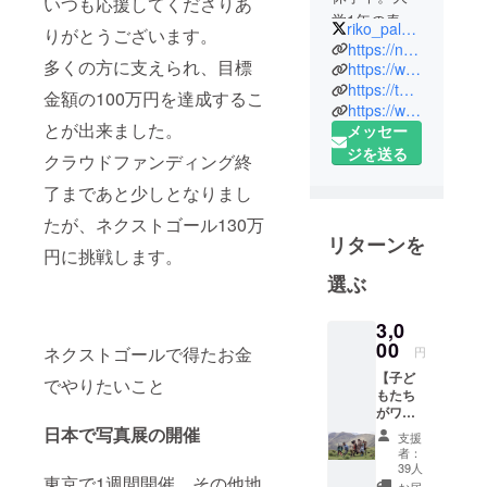
いつも応援してくださりあ
学1年の春休
riko_palesa
りがとうございます。
みの2ヶ月、
https://note.com/riko_palesa18
多くの方に支えられ、目標
タンザニア
https://www.instagram.com/riko_palesa_/
https://twitter.com/riko_palesa
で子ども教
金額の100万円を達成するこ
https://www.facebook.com/riko.watanabe.54390/
育に関わる
とが出来ました。
メッセー
ボランティ
ジを送る
クラウドファンディング終
ア。大学2年
の春休み、
了まであと少しとなりまし
バックパッ
たが、ネクストゴール130万
カー2ヶ月6
リターンを
円に挑戦します。
か国。大学3
選ぶ
年生の8月、
レソトで大
3,0
学に通った
00
ネクストゴールで得たお金
円
り田舎生活
したり。9月
【子ど
でやりたいこと
もたち
はエスワ
がワー
ティニで子
ク
日本で写真展の開催
支援
ショッ
ども支援ボ
者：
プをし
39人
ランティ
東京で1週間開催。その他地
ている