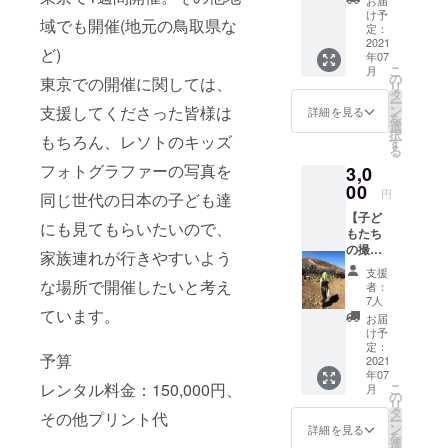
お届
ア。大学3年
様子の
け予
域でも開催(地元の鳥取県な
動画＆
定：
の春休みの2
私から
2021
ど)
か月、セブ
年07
のお礼
こ
月
島のスラム
のメッ
の
東京での開催に関しては、
リ
セー
タ
に住む子ど
ー
ジ】 ＊
支援してくださった皆様は
ン
詳細を見る
を
もたちと一
コロナ
選
択
もちろん、レソトのキッズ
の影響
緒にスポー
す
る
で渡航
ツ。コロナ
フォトグラファーの写真を
3,0
が延期
が落ち着い
された
00
円
同じ世代の日本の子ども達
場合は
たらレソト
【子ど
リター
にも見てもらいたいので、
に戻りま
もたち
ンをお
の撮っ
す。旅好
送りす
家族連れが行きやすいよう
た写真
る時期
き。観光と
支援
で語る
が遅く
な場所で開催したいと考え
者：
いうよりは
会＆私
なる可
7人
ています。
からの
能性が
旅先にある
お届
お礼の
ござい
け予
色んな出会
メッ
ます。
定：
予算
いが好き。
セー
2021
年07
ジ】 開
レンタル料金：150,000円、
こ
月
催する
の
リ
時期は7
タ
その他プリント代
ー
月頃を
ン
詳細を見る
を
予定し
選