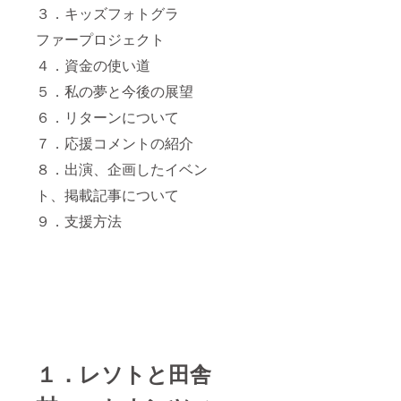
ンをお
３．キッズフォトグラ
送りす
ファープロジェクト
る時期
が遅く
４．資金の使い道
なる可
能性が
５．私の夢と今後の展望
ござい
ます。
６．リターンについて
７．応援コメントの紹介
８．出演、企画したイベン
ト、掲載記事について
９．支援方法
１．レソトと田舎