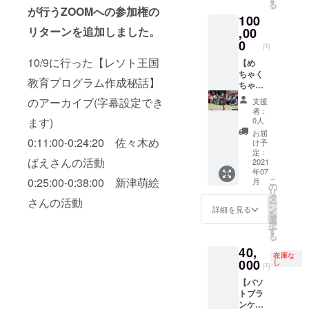
が遅く
る
らうこ
が行うZOOMへの参加権の
ティに
なる可
100
とがで
関して
能性が
リターンを追加しました。
きま
,00
は責任
ござい
す。 日
0
を取り
ます。
円
程に関
かねま
10/9に行った【レソト王国
しては
【め
すので
クラウ
ちゃく
ご了承
教育プログラム作成秘話】
ドファ
ちゃ応
くださ
ンディ
援コー
い) ＊コ
のアーカイブ(字幕設定でき
支援
ングの
ス】 ・
ロナの
者：
終わっ
私から
ます)
影響で
0人
た12月
のお礼
渡航が
お届
を予定
メール
0:11:00-0:24:20 佐々木め
延期さ
け予
してい
・子ど
定：
れた場
ばえさんの活動
るので
もが
2021
合はリ
年07
日程調
撮った
ターン
0:25:00-0:38:00 新津萌絵
こ
月
節の
写真集
の
をお送
リ
メール
・ワー
タ
りする
さんの活動
ー
は11月
ク
ン
時期が
詳細を見る
を
頃に送
ショッ
選
遅くな
択
らせて
プの様
す
る可能
る
いただ
子を
性がご
40,
きま
撮った
ざいま
在庫な
す。
動画 ・
000
し
す。
円
メッセ
ジャス
【バソ
ン
ティス
トブラ
ジャー
の写真
ンケッ
、もし
で作っ