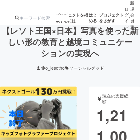
新
ロ
規
グ
会
プロジェクトを掲
はじ
プロジェクト
/
載するには
める
をさがす
イ
員
ン
登
【レソト王国×日本】写真を使った新
録
しい形の教育と越境コミュニケー
ションの実現へ
人気のプロ
注目のリ
注目の新着プロ
募集終了が近いプ
もうすぐ公開
ジェクト
ターン
ジェクト
ロジェクト
されます
riko_lesotho
ソーシャルグッド
アート・写真
音楽
現在の支援総
テクノロジー・ガジェット
ゲーム・サ
額
1,21
映像・映画
書籍・雑誌
1,00
ビジネス・起業
チャレンジ