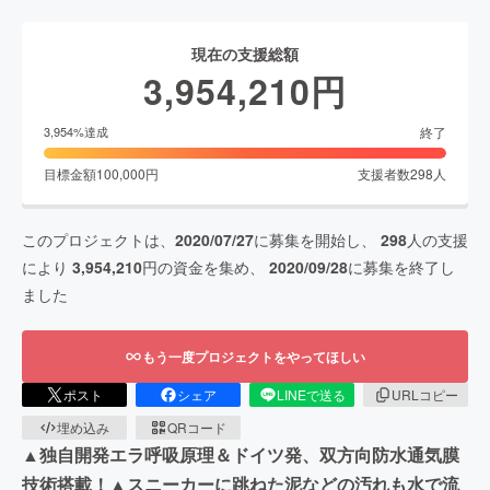
現在の支援総額
3,954,210
円
終了
3,954
%達成
目標金額
100,000
円
支援者数
298
人
このプロジェクトは、
2020/07/27
に募集を開始し、
298
人の支援
により
3,954,210
円の資金を集め、
2020/09/28
に募集を終了し
ました
もう一度プロジェクトをやってほしい
ポスト
シェア
LINEで送る
URLコピー
埋め込み
QRコード
▲独自開発エラ呼吸原理＆ドイツ発、双方向防水通気膜
技術搭載！▲スニーカーに跳ねた泥などの汚れも水で流