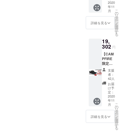
カー
2020
いま
い。 ※
年11
「VOB
す。 ※
一般販
こ
月
O-ウォ
送料込
の
売予定
リ
ボ-」×1
の価格
タ
価格
ー
※2色お
となり
ン
16,640
詳細を見る
を
選びい
ます。
選
円
択
ただけ
※商品の
す
る
ます。
仕様、
19,
※2020
デザイ
年11月
302
ンに関
円
上旬に
しまし
【CAM
お届け
ては一
PFIRE
する予
部変更
限定
定です
になる
42％OF
が、生
可能性
支援
F】 究
産、配
もござ
者：
極の防
送状況
いま
42人
水・呼
により
す。ご
お届
吸する
遅れる
了承く
け予
スニー
可能性
定：
ださ
カー
2020
もござ
い。 ※
年11
「VOB
いま
一般販
こ
月
O-ウォ
す。 ※
の
売予定
リ
ボ-」×2
送料込
タ
価格
ー
※2色お
の価格
ン
16,640
詳細を見る
を
選びい
となり
選
円
択
ただけ
ます。
す
る
ます。
※商品の