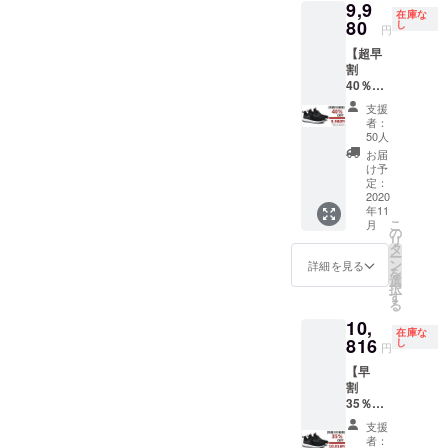
9,9
※2020
仕様、
在庫な
年11月
80
デザイ
し
円
上旬に
ンに関
【超早
お届け
しまし
割
する予
ては一
40％OF
定です
部変更
F】 究
が、生
になる
支援
極の防
産、配
可能性
者：
水・呼
送状況
もござ
50人
吸する
により
いま
お届
スニー
遅れる
す。ご
け予
カー
可能性
定：
了承く
「VOB
2020
もござ
ださ
年11
O-ウォ
いま
い。 ※
こ
月
ボ-」×1
す。 ※
の
一般販
リ
※2色お
送料込
タ
売予定
ー
選びい
の価格
ン
価格
詳細を見る
を
ただけ
となり
選
16,640
択
ます。
ます。
す
円
る
※2020
※商品の
10,
年11月
仕様、
在庫な
上旬に
816
デザイ
し
円
お届け
ンに関
【早
する予
しまし
割
定です
ては一
35％OF
が、生
部変更
F】 究
産、配
になる
支援
極の防
送状況
可能性
者：