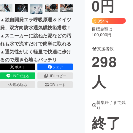
0
円
まちづくり・地域活性化
▲独自開発エラ呼吸原理＆ドイツ
3,954%
発、双方向防水通気膜技術搭載！
目標金額は
CAMPFIRE for Social Good
CAMPFIRE Creation
100,000円
▲スニーカーに跳ねた泥などの汚
CAMPFIREふるさと納税
machi-ya
コミュニティ
れも水で流すだけで簡単に取れる
支援者数
▲通気性がよく軽量で快適に歩け
298
るので履き心地もバッチリ
ポスト
シェア
人
LINEで送る
URLコピー
埋め込み
QRコード
募集終了まで残
り
終了