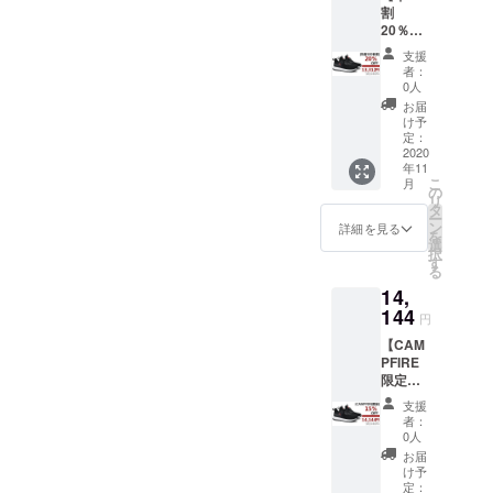
割
定です
部変更
20％OF
が、生
になる
F】 究
産、配
可能性
支援
極の防
送状況
もござ
者：
水・呼
により
いま
0人
吸する
遅れる
す。ご
お届
スニー
可能性
了承く
け予
カー
もござ
定：
ださ
「VOB
2020
いま
い。 ※
年11
O-ウォ
す。 ※
一般販
こ
月
ボ-」×1
送料込
の
売予定
リ
※2色お
の価格
タ
価格
ー
選びい
となり
ン
16,640
詳細を見る
を
ただけ
ます。
選
円
択
ます。
※商品の
す
る
※2020
仕様、
14,
年11月
デザイ
上旬に
144
ンに関
円
お届け
しまし
【CAM
する予
ては一
PFIRE
定です
部変更
限定
が、生
になる
15％OF
産、配
可能性
支援
F】 究
送状況
もござ
者：
極の防
により
いま
0人
水・呼
遅れる
す。ご
お届
吸する
可能性
了承く
け予
スニー
もござ
定：
ださ