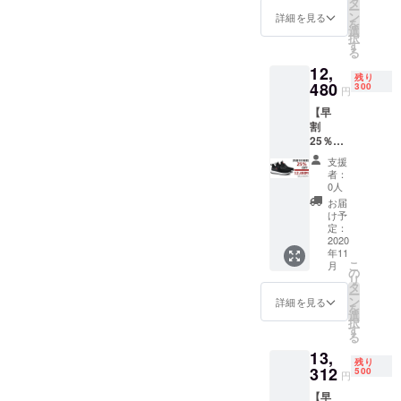
タ
ー
す。
選びい
ン
詳細を見る
を
ただけ
1.事業者の名
選
択
ます。
す
称 株式会
る
※2020
社日進商事
12,
年11月
残り
上旬に
480
300
2.業務責任
円
お届け
者 小林
【早
する予
割
定です
直樹
25％OF
が、生
3.お問い合わ
F】 究
産、配
支援
せ先 通信
極の防
送状況
者：
水・呼
により
0人
販売事業
吸する
遅れる
お届
部 小林
スニー
可能性
け予
カー
直樹
もござ
定：
「VOB
2020
いま
4.メールアド
年11
O-ウォ
す。 ※
こ
月
レス
ボ-」×1
送料込
の
リ
※2色お
の価格
hanahana16
タ
ー
選びい
となり
ン
詳細を見る
88@yahoo.c
を
ただけ
ます。
選
択
o.jp
ます。
※商品の
す
る
※2020
仕様、
13,
年11月
デザイ
残り
上旬に
312
ンに関
500
円
お届け
しまし
【早
する予
ては一