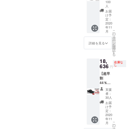
水・呼
により
もござ
100
吸する
遅れる
人
いま
スニー
可能性
す。ご
お届
カー
もござ
け予
了承く
「VOB
定：
いま
ださ
2020
O-ウォ
す。 ※
い。 ※
年11
ボ-」×1
送料込
一般販
こ
月
※2色お
の
の価格
売予定
リ
選びい
タ
となり
価格
ー
ただけ
ン
ます。
詳細を見る
16,640
を
ます。
選
※商品の
円
択
※2020
す
仕様、
る
年11月
デザイ
18,
上旬に
ンに関
在庫な
636
お届け
し
しまし
円
する予
ては一
【超早
定です
部変更
割
が、生
になる
44％OF
産、配
可能性
F】 究
送状況
もござ
支援
極の防
により
いま
者：
水・呼
遅れる
30人
す。ご
吸する
可能性
了承く
お届
スニー
もござ
け予
ださ
カー
定：
いま
い。 ※
「VOB
2020
す。 ※
一般販
年11
O-ウォ
送料込
売予定
こ
月
ボ-」×2
の
の価格
価格
リ
※2色お