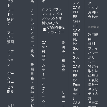
ダク
楽
求
ティ
ス
ト
CAM
ヘルプ
クラウドファ
フー
チ
PFI
お問い
ンディングの
ド・
ャ
RE
合わせ
ノウハウを無
飲食
レ
Crea
料で学ぼう
店
ン
tion
各種規定
CAMPFIRE
ジ
CAM
アカデミー
アニ
ス
利用規
PFI
メ・
ポ
約
RE
漫画
ー
CA
説
細則
for
ツ
MP
明
プライ
Soci
ファ
映
FI
会
バシー
al
ッ
像
RE
・
ポリ
Goo
ショ
・
ア
相
シー
d
ン
映
カ
談
特定商
CAM
画
デ
会
取引法
PFI
ゲー
書
ミ
に基づ
RE
ム・
籍
ー
く表記
for
サー
・
と
情報セ
Ente
ビス
雑
は
キュリ
rtain
開発
誌
ク
サ
ティ方
men
出
ラ
ポ
針
t
版
ウ
ー
反社基
CAM
ビジ
ビ
ド
ト