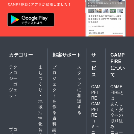
カテゴリー
起案サポート
サ
CAMP
ー
FIRE
テク
ま
プ
ス
ビ
につい
ノロ
ち
ロ
タ
ス
て
ジー
づ
ジ
ッ
・ガ
く
ェ
フ
CAM
CAMP
ジェ
り
ク
に
PFI
FIREと
ット
・
ト
相
RE
は
地
を
談
CAM
あんし
域
作
す
PFI
ん・安
活
る
る
RE
全への
性
資
コ
取り組
化
料
ミュ
み
プロ
音
請
ニ
ニュー