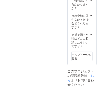
手数料はいく
部変更
らかかります
になる
か？
可能性
もござ
目標金額に届
いま
かなかった場
す。ご
合どうなりま
了承く
すか？
ださ
い。 ※
支援で困った
一般販
時はどこに相
売予定
談したらいい
価格
ですか？
16,640
円
ヘルプページを
見る
このプロジェクト
の問題報告は
こち
ら
よりお問い合わ
せください