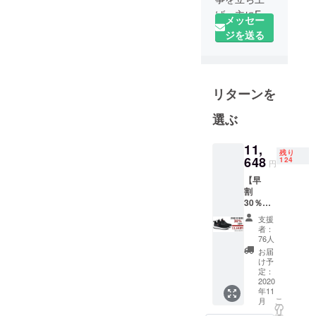
げ、主にEC
メッセー
サイトで
ジを送る
ネット
ショップを
運営してお
リターンを
ります。
2019年から
選ぶ
グラウド
ファンデイ
11,
ング事業を
残り
648
124
円
展開しまし
【早
た。日本未
割
上陸なもの
30％OF
F】 究
を中心とし
支援
極の防
者：
た面白い役
水・呼
76人
に立つ製品
吸する
お届
スニー
け予
を提供し、
カー
定：
さまざまな
「VOB
2020
年11
O-ウォ
活動を行っ
こ
月
ボ-」×1
の
ていきま
リ
※2色お