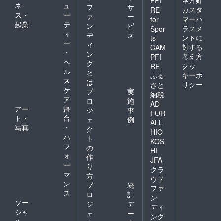
本方針
PFI
ネ
ュ
フ
サ
カスタ
RE
ス・
ー
ァ
ー
マーハ
for
起業
テ
ン
ビ
ラスメ
Spor
ィ
デ
ス
ントに
ts
ー
ィ
対する
CAM
・
ン
考え方
PFI
ヘ
グ
クッ
RE
ル
と
キーポ
ふる
ス
は
リシー
さと
ケ
プ
実
納税
ア
ロ
施
AD
アー
舞
ジ
事
FOR
ト・
台
ェ
例
ALL
写真
・
ク
HIO
パ
ト
KOS
フ
の
HI
ォ
作
JFA
ー
り
クラ
マ
方
ウド
ン
プ
統
ファ
ス
ロ
計
ン
ソー
ジ
デ
ディ
シャ
ェ
ー
ング