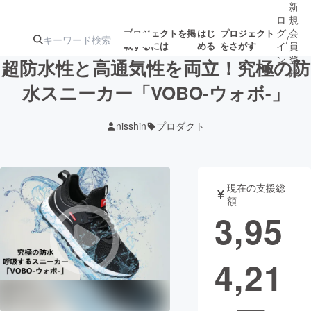
新
ロ
規
グ
会
プロジェクトを掲
はじ
プロジェクト
/
載するには
める
をさがす
イ
員
ン
登
超防水性と高通気性を両立！究極の防
録
水スニーカー「VOBO-ウォボ-」
人気のプロ
注目のリ
注目の新着プロ
募集終了が近いプ
もうすぐ公開
nisshin
プロダクト
ジェクト
ターン
ジェクト
ロジェクト
されます
アート・写真
音楽
現在の支援総
額
3,95
テクノロジー・ガジェット
ゲーム・サ
4,21
映像・映画
書籍・雑誌
ビジネス・起業
チャレンジ