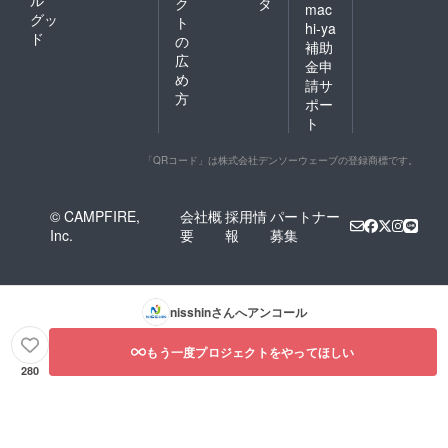
ル
ク
タ
mac
グッ
ト
hi-ya
ド
の
補助
広
金申
め
請サ
方
ポー
ト
「QRコード」は株式会社デンソーウェーブの登録商標です。
© CAMPFIRE,
会社概
採用情
パートナー
Inc.
要
報
募集
nisshin
さんへアンコール
もう一度プロジェクトをやってほしい
280