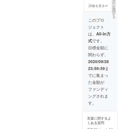
タ
となり
16,640
ー
選びい
ン
ます。
詳細を見る
円
を
ただけ
選
※商品の
択
ます。
す
仕様、
る
※2020
デザイ
このプロ
年11月
ンに関
ジェクト
上旬に
しまし
お届け
ては一
は、
All-In方
する予
部変更
式
です。
定です
になる
が、生
可能性
目標金額に
産、配
もござ
関わらず、
送状況
いま
により
す。ご
2020/09/28
遅れる
了承く
23:59:59
ま
可能性
ださ
もござ
い。 ※
でに集まっ
いま
一般販
た金額が
す。 ※
売予定
送料込
価格
ファンディ
の価格
16,640
ングされま
となり
円
ます。
す。
※商品の
仕様、
デザイ
支援に関するよ
ンに関
くある質問
しまし
ては一