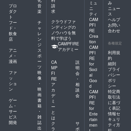
※ 実施
ミュ
み
予定の
プロ
音
請
ニ
ニュー
日が雨
ダク
楽
求
ティ
ス
天の場
ト
CAM
ヘルプ
合は延
クラウドファ
フー
チ
期とな
PFI
お問い
ンディングの
ド・
ャ
ります
RE
合わせ
ノウハウを無
飲食
レ
※ 詳し
Crea
料で学ぼう
い集合
店
ン
tion
場所
各種規定
CAMPFIRE
ジ
CAM
は、支
アカデミー
アニ
ス
援者様
利用規
PFI
メ・
ポ
に直接
約
RE
漫画
ー
お伝え
CA
説
細則
for
させて
ツ
MP
明
プライ
Soci
いただ
ファ
映
FI
会
バシー
al
きます
ッ
像
RE
・
ポリ
Goo
ショ
・
ア
相
シー
d
ン
映
カ
談
特定商
CAM
画
デ
会
取引法
PFI
ゲー
書
ミ
に基づ
RE
ム・
籍
ー
く表記
for
サー
・
と
情報セ
Ente
ビス
雑
は
キュリ
rtain
開発
誌
ク
サ
ティ方
men
出
ラ
ポ
針
t