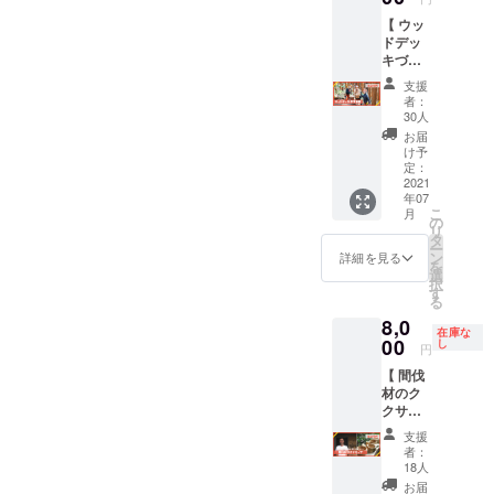
体験チ
に取り
作状況
ル2台)
期とな
【 ウッ
ケット
組む
によっ
があり
る場合
ドデッ
（グ
「熱海
て配送
ますの
もあり
キづく
ループ1
キコ
が遅れ
で夜間
ます ※
り体験
組1回
リー
ること
の滞在
有効期
支援
チケッ
分） ※
ズ」と
もあり
も快適
限：お
者：
ト 】 森
開催予
の、
ますの
にお過
30人
届けか
林浴
定：
SDGs体
でご了
ごしい
ら1年間
お届
フィー
2021年
験研修
承くだ
ただけ
け予
有効
ルドの
9月18日
を開催
定：
さい
ます。
（予
ウッド
2021
(土) ※ 雨
できる
〈内
定） ※
年07
デッキ
天延期
券をお
容〉 ・
現地ま
こ
月
づくり
の場
届けし
の
お礼の
での交
リ
を一緒
合：
ます。
タ
気持ち
通費お
ー
に体験
2021年
SDGsに
ン
を込め
詳細を見る
よび当
を
できる
9月25日
関する
選
たメッ
日の食
択
券をお
(土) ※ 最
研修な
す
セージ
事代は
る
届けし
大10名
どを検
・
別途ご
8,0
ます。
までと
討して
Marie's
負担く
在庫な
キコ
00
させて
いる団
し
Kitchen
ださい
円
リーズ
いただ
体向け
& Live
熱海楽
【 間伐
と楽し
きます
の体験
Studio
園カ
材のク
い時間
研修プ
の会員
ヌー
クサ
を過ご
ログラ
限定ス
WEBサ
カップ
しま
ムで
ペース
イト
支援
】 伊豆
しょ
す。
利用ペ
者：
https://
木工作
う！
〈内
18人
アチ
canoef
家の
〈内
容〉 ・
ケット
お届
q.com/