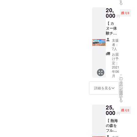
す
ら2022
の土日
目安サ
ら順次
る
しめま
カット
キ間伐
年12月
の
イズは
予定し
す。自
20,
してお
材のか
末まで
10:00-
「 長さ
ていま
身でオ
残り3
届けし
000
けら内
の週末
15:00
円
約
す ※ プ
イルや
ます！
容〉 ・
土日
で開催
10~13c
ランク
漆を
【 カ
〈内
鍋敷 ・
（予
を予定
m × 幅
材のサ
塗って
ヌー体
容〉 ・
カッ
定） ※
してい
約
イズは
アレン
験チ
お礼の
ティン
ウィー
ます 詳
5~8cm
「 長さ
ジした
ケット
気持ち
グボー
クエン
しい内
支援
前後 ×
約
い人に
】 南熱
を込め
ド ・斜
ドカ
者：
容は、
高さ約
35~38c
もおす
海の長
たメッ
め切り
7人
フェの
決まり
4cm 」
m × 幅
すめ！
浜海水
セージ
プレー
ため
お届
次第購
です
約
② オイ
浴場で
・ヒノ
ト（サ
け予
【土日
入者限
（間伐
11~16c
ル：無
実施さ
キ間伐
定：
イン
限定】
定でお
材のた
m × 高
塗装よ
れる
2021
材の板
ボード
となり
知らせ
めサイ
さ約
りは水
年06
「熱海
材(約
や小物
ます ※
致しま
ズの差
こ
1~2cm
月
に強く
楽園カ
2m分×1
の
置きな
注文で
す ※ 制
異はご
リ
」です
なり、
ヌー」
枚) ※ 備
タ
どに
きるラ
作スケ
了承く
ー
（間伐
木の素
のカ
考欄に
ン
使って
詳細を見る
ンチメ
ジュー
ださ
を
材のた
材感も
ヌー体
「希望
選
いただ
ニュー
ルの都
い） 橙
択
めサイ
残る加
験会の
のカッ
す
けま
は利用
合、開
農家
る
ズの差
工で
参加チ
ト長
す） ・
当日に
催日程
citry
異はご
す。間
25,
ケット
さ」を
スマホ
ご確認
が
compa
了承く
伐材の
残り2
(2枚)を
000
記入く
スタン
くださ
円
10−11
ny WEB
ださ
箸を
お届け
ださい
ド ・
い 〈
月頃に
サイト
い） 宇
使って
【 熱海
しま
（サイ
シュー
Marie’s
なる場
https://
田水産
みたい
の森を
す。 海
ズが決
ズ消臭
Kitchen
合がご
citryco
WEBサ
人には
フル満
から熱
まって
剤 ・
〉
ざいま
mpany.
イト
こちら
喫ペア
海の森
いない
ヤスリ/