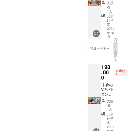
リター
ショッ
樹体験
施可能
支援
らせて
ンで
プ 】 熱
も実施
です ※
者：
いただ
す。
海キコ
させて
植樹予
1人
きます
ウッド
リーズ
いただ
定：
お届
※ 送付
デッキ
が間伐
きま
2021年
け予
時期は
から植
活動を
す。
定：
9月頃 ※
狩猟の
樹した
してい
2021
〈内
植樹体
時期に
年10
モミの
る場所
容〉 ・
験の際
よって
こ
月
木をご
で楽し
お礼の
の
の交通
変更に
リ
覧いた
く安全
気持ち
タ
費は別
なる可
ー
だけま
に行え
を込め
ン
途ご負
詳細を見る
能性が
を
す。 ま
る間伐
たメッ
選
担くだ
ありま
択
た、希
体験
セージ
す
さい ※
す 熱♨
る
望の場
ワーク
・森林
植樹体
湯ジビ
198
合には
ショッ
浴
験を希
エ工房
植樹体
プを実
,00
フィー
在庫な
望され
『山の
し
験も実
施でき
ルドへ
0
ない場
円
恵』
施させ
る券を
の植樹
合もご
Facebo
ていた
お届け
【 森の
完了の
支援可
okペー
だきま
しま
VIPパト
ご報告
能です
ジ
す。
す。
ロン 】
・ご希
※ 植樹
https://
〈内
さぁみ
今回整
望があ
された
支援
www.fa
容〉 ・
なさん
備する
れば記
木に間
者：
cebook.
お礼の
で一緒
『
念樹の
伐材
1人
com/ya
気持ち
にレッ
ATAMI
植樹体
ネーム
お届
manom
を込め
ツキコ
Green
験も実
プレー
け予
egumi1
たメッ
リー
Field
施可能
定：
トをつ
129/
セージ
ズ！
with
2021
です ※
けさせ
年06