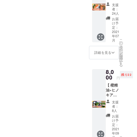
オイルを一緒にセットして
用プラ
しま
の麻紐
ウィー
支援
宣言もあり、『ウッドデッ
ンク材
す！ お
もセッ
クエン
者：
完成です。おうちで最後の
】 熱海
名前刻
トにし
24人
キづくり体験』の予定を９
ドカ
市内の
印をご
仕上げをし、自分好みのオ
てお届
フェの
お届
魚屋
月〜１０月にかけてとやや
希望の
けしま
け予
ため
リジナルカップを完成させ
『宇田
場合
定：
すの
【土日
日程の幅を持って設定させ
水産』
2021
は、熱
で、ミ
限定】
てくださいませ。使いなが
年07
とのコ
海の
ニガー
となり
ていただきます。ご購入い
こ
月
ラボリ
『西島
の
ランド
ます ※
らメンテナンスをすること
リ
ター
木工
タ
風にア
ただいたみなさまには個別
注文で
ー
ン！
所』に
ン
で、長くご愛用いただける
レンジ
詳細を見る
きるド
を
ローズ
に詳細ご案内メールをお送
て刻印
選
も可能
リンク
択
と嬉しいです。------------------
マリー
予定で
す
です！
メ
る
りしてますので、ご確認く
入りの
す。 基
作り方
ニュー
----------------------------------------
8,0
「アタ
本の形
の説明
は利用
ださいませ。完成も予定よ
残り22
ミマ
00
はオー
書付き
当日に
円
-------『ヒノキアロマ台（橙
ス」を
ソドッ
で送り
りやや後ろ倒しになってお
ご確認
【 橙精
真空
クスで
アロマ精油付き）』の制作
ますの
くださ
油×ヒノ
パック
りますが、年内完成を目指
使いや
で、熱
い 〈
キアロ
状況----------------------------------
にして
すい四
海の植
Marie’s
し進めてまいります。引き
マ台 】
お届け
角の箸
物でお
Kitchen
支援
-------------------------------熱海市
熱海市
しま
となり
部屋を
者：
〉
続き応援、よろしくお願い
の橙農
す。 そ
ます
8人
彩って
WEB：
の橙農家・岡野谷伸一郎さ
家・岡
して、
が、 ・
みてく
お届
申し上げます。
http://w
野谷伸
そのア
箸の長
け予
んが代表を務める『 citry
ださ
ww.ata
一郎さ
タミマ
定：
さ ・仕
い！
mi-
んが代
2021
company 』とのコラボリ
スをよ
上げの
〈内
maries-
年09
表を務
り美味
塗装 ・
容〉 ・
k.com/