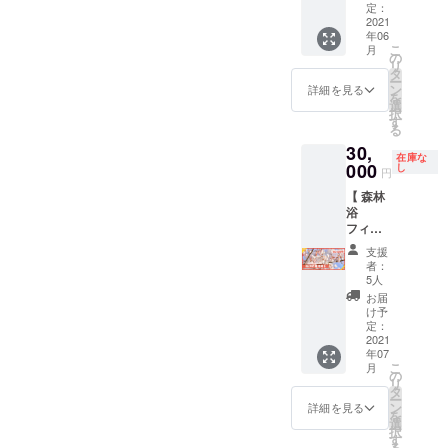
くださ
整備す
しょ
定：
セージ
分）
によっ
い あり
る『
2021
う！
・ス
〈ジビ
て変更
しろ道
年06
ATAMI
〈内
ワッグ
エ肉
になる
こ
月
具店
Green
容〉 ・
の
（サイ
セット
可能性
リ
WEBサ
Field
お礼の
タ
ズ：長
の目安
があり
ー
イト
with
気持ち
ン
さ
詳細を見る
量〉 ・
ます 熱
を
https://
Kicolly
を込め
選
100cm
ロース
♨湯ジ
択
aridoug
s &
たメッ
す
×幅
スライ
ビエ工
る
u.exblo
Marie
セージ
40cm程
ス
房『山
g.jp/
30,
』に記
・ウッ
度） ※
（100g
の恵』
在庫な
念樹
000
ドデッ
し
リター
） ・バ
円
ブログ
「桜(神
キ作り
ンは「
ラスラ
https://
【 森林
代曙)」
体験チ
ATAMI
イス
yaman
浴
を贈呈
ケット
On
（100g
omegu
フィー
できる
（グ
Flowers
） ・モ
mi.i-
ルドに
リター
ループ1
」さん
モスラ
支援
ra.jp/
記念樹
ンで
組1回
から発
者：
イス２
「桜」
す。
分） ※
5人
送しま
種
を贈る
ウッド
開催予
す ※ お
お届
（200g
】 ＼好
デッキ
定：
け予
届予定
） ・ミ
評につ
から植
定：
2021年
は2021
ンチ
き追加
2021
樹した
9月4日
年9月〜
（200g
年07
分を用
桜の木
(土) ※ 雨
10月を
） ・
こ
月
意しま
をご覧
の
天延期
予定し
ジャー
リ
した／
いただ
タ
の場
ていま
キー
ー
今回整
けま
ン
合：
詳細を見る
す ※ 材
（50g）
を
備する
す。 ま
選
2021年
料の調
・下記
択
『
た、希
す
9月11日
達スケ
の希少
る