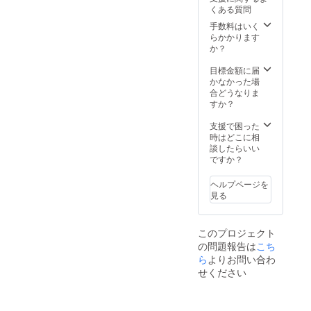
望され
13:30（
を送ら
験を希
くある質問
ない場
スター
せてい
望され
合もご
ト時間
ただき
ない場
手数料はいく
支援可
は相談
ます ・
合もご
らかかります
能です
可） ■
大きな
支援可
か？
※ 植樹
実施場
シンプ
能です
された
所：静
ル支援
※ 植樹
目標金額に届
木に間
岡県熱
をした
された
かなかった場
伐材
海市自
い人向
木に間
合どうなりま
ネーム
然郷 ■
けのリ
伐材
すか？
プレー
持ち
ターン
ネーム
トをつ
物：長
です ※
プレー
支援で困った
けさせ
袖長ズ
分身の
トをつ
時はどこに相
ていた
ボン、
設置を
けさせ
談したらいい
だきま
歩きや
希望し
ていた
ですか？
す
すい
ない場
だきま
靴、帽
合はご
す
ヘルプページを
子、飲
遠慮な
見る
み物、
くお申
タオル
し付け
■ 定員:
くださ
このプロジェクト
10名 ■
い（概
の問題報告は
こち
有効期
要欄に
限：
ご記載
ら
よりお問い合わ
2021年
をお願
せください
11月か
いしま
ら1年間
す）
〈 当日