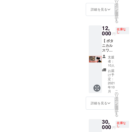
るお名
ていま
リ
※ 詳細
『山の
ビエ肉
タ
〈内
前をご
す ※ 間
ー
のスケ
恵』と
セット
ン
容〉 ・
詳細を見る
記入く
伐材は
を
ジュー
のコラ
（4,000
選
お礼の
ださい
自然の
択
ルなど
ボリ
円相当
す
気持ち
（ロー
もので
る
は個別
ターン
分）
を込め
マ字表
すの
に調整
12,
です。
〈ジビ
たメッ
記）
で、
在庫な
させて
第一弾
000
エ肉
し
セージ
円
芯・
いただ
が大好
セット
・木製
節・割
きます
【 ボタ
評完売
の目安
サイド
れが
未来創
ニカル
したこ
量〉 ・
テーブ
入って
造部
スワッ
ちらの
ロース
ルにお
います
WEBサ
グ 】 熱
リター
スライ
名前を
支援
がご了
イト
海在住
ンです
ス
刻印さ
者：
承くだ
https://
の玉田
が、い
（100g
10人
せてい
さい
mirai-
涼子さ
いタイ
） ・バ
ただき
お届
（水漏
sozo.w
んが運
ミング
ラスラ
け予
ます ※
れする
ork/
営する
で良い
定：
イス or
シンプ
ことも
植物と
2021
イノシ
肩ロー
ルな支
ありま
年10
花のア
シ肉(ジ
ススラ
援をし
すが、
こ
月
トリエ
ビエ肉)
の
イス
たい人
オイル
リ
『
が入っ
タ
（いず
向けの
でお手
ー
ATAMI
たとい
ン
れか
詳細を見る
リター
入れし
を
On
うこと
選
100g）
ンです
ながら
択
Flowers
で追加
す
・モモ
※ リ
使い続
る
』との
分をご
スライ
ターン
ける
30,
コラボ
用意い
ス２種
画像は
在庫な
と、よ
リター
000
ただき
し
（200g
試作し
円
り丈夫
ンで
まし
） ・ミ
たミニ