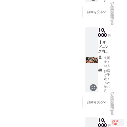
こ
月
ターン。熱海で育った橙(だ
める『
しく調
の
お名前
キコ
MAP：
リ
citry
理する
タ
の刻印
リーズ
https://
いだい)を、橙を育てた天然
ー
compa
ため
ン
・右利
詳細を見る
からの
goo.gl/
を
ny 』と
の、間
選
き用 / 左
の湧き水で蒸留した、純熱
お礼の
maps/
択
のコラ
伐ヒノ
す
利き用
気持ち
mNquS
る
ボリ
海産の「橙精油」です。こ
キを
（お名
を込め
vVgd1A
10,
ター
使った
前刻印
たメッ
PBSuS
の橙精油と一緒に使える
ン！ 熱
000
「BBQ
の方向
セージ
円
9
海で
用プラ
が変わ
・ボタ
「ヒノキアロマ台」は、キ
【 オー
育った
ンク
りま
ニカル
プニン
橙(だい
材」も
す） を
コリーズの伐採した間伐ヒ
な玉手
グ内覧
だい)
セット
お選び
箱（箱
会の参
を、橙
ノキから作りました！こち
にしま
いただ
サイ
支援
加券 】
を育て
した！
けるリ
者：
ズ：縦
らも焼印までも入れました
完成し
た天然
プラン
13人
ターン
横
たウッ
の湧き
ク材の
です。
お届
16cm×
のであとはアロマ精油を垂
ドデッ
水で蒸
上にア
け予
〈リ
高さ
キのお
留し
定：
タミマ
ターン
らす台を完成させて発送い
2.5cm
披露目
2021
た、純
スを載
内容〉
程度）
年10
を兼ね
熱海産
たします。森林浴フィール
せて
・お礼
・モス
こ
月
た
の「橙
の
オーブ
の気持
グリー
リ
ドの間伐材ウッドデッキは
「オー
精油」
タ
ンで焼
ちを込
ンの麻
ー
プニン
です。
ン
くだけ
詳細を見る
めた
紐（ミ
を
2021年内には完成予定で
グ内覧
この橙
選
で燻製
メッ
ニガー
択
会」へ
精油と
す
のよう
セージ
す。完成したらぜひ遊びに
ランド
る
の参加
一緒に
にヒノ
・間伐
の作り
10,
チケッ
使える
来てくださいませ。森でお
キの香
材の
方 説明
残り
トをお
000
「ヒノ
180
りが漂
オー
円
書付