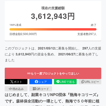
現在の支援総額
3,612,943
円
終了
144
%達成
目標金額
2,500,000
円
支援者数
297
人
このプロジェクトは、
2021/05/12
に募集を開始し、
297
人の支援
により
3,612,943
円の資金を集め、
2021/06/27
に募集を終了し
ました
もう一度プロジェクトをやってほしい
ポスト
シェア
LINEで送る
URLコピー
埋め込み
QRコード
はじめまして、副業キコリNPO団体『熱海キコリーズ』
です。森林保全活動の一環として、熱海で５０年前に植