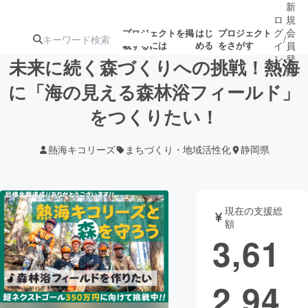
新
ロ
規
グ
会
プロジェクトを掲
はじ
プロジェクト
/
載するには
める
をさがす
イ
員
ン
登
未来に続く森づくりへの挑戦！熱海
録
に「海の見える森林浴フィールド」
をつくりたい！
人気のプロ
注目のリ
注目の新着プロ
募集終了が近いプ
もうすぐ公開
ジェクト
ターン
ジェクト
ロジェクト
されます
熱海キコリーズ
まちづくり・地域活性化
静岡県
アート・写真
音楽
現在の支援総
テクノロジー・ガジェット
ゲーム・サ
額
3,61
映像・映画
書籍・雑誌
2,94
ビジネス・起業
チャレンジ