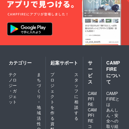
ノコで
伐採し
てみよ
う-
11:30-
12:00
伐った
間伐材
でコー
スター
や鍋敷
きをつ
くろう
12:00-
カテゴリー
起案サポート
サ
CAMP
13:30
ー
FIRE
森でラ
テク
ま
プ
ス
ンチ懇
ビ
につい
親会
ノロ
ち
ロ
タ
ス
て
（お弁
ジー
づ
ジ
ッ
当を手
・ガ
く
ェ
フ
配しま
CAM
CAMP
ジェ
り
ク
に
す） ※
PFI
FIREと
ット
・
ト
相
現地ま
RE
は
での交
地
を
談
CAM
あんし
通費は
域
作
す
PFI
ん・安
別途ご
活
る
る
負担く
RE
全への
性
資
ださい
コ
取り組
化
料