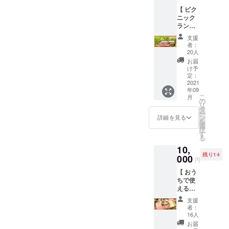
会いできるのを楽しみにし
届けし
キアロ
うので
ダーメ
き） ※
【 ピク
ます。
マ台」
お試し
イド箸
リター
ております。森林浴フィー
ニック
開催時
は、キ
あれ〜
（1膳）
ンは「
ランチ
間中は
コリー
〈内
・箸袋
ルドづくりの進捗ととも
ATAMI
券 】 今
キコ
ズの伐
容〉 ・
〈箸の
支援
On
回整備
リーズ
採した
に、熱海キコリーズの様々
お礼の
者：
長さに
Flowers
する『
メン
間伐ヒ
20人
気持ち
つい
」さん
ATAMI
なニュースはSNSで配信
バーが
ノキか
を込め
お届
て〉 人
から発
Green
常駐し
ら作り
け予
たメッ
の手に
送しま
中！ぜひ以下【Facebookは
Field
てお
定：
まし
セージ
合う箸
す ※ 植
with
2021
り、説
た！ ス
・宇田
の長さ
コチラ】【Instagramはコチ
物の種
年09
Kicolly
明付き
マホサ
水産の
は「一
類は季
こ
月
s &
で案内
の
イズの
ラ】をクリックいただき、
ローズ
咫半
節で変
リ
Marie
もさせ
タ
アロマ
マリー
（ひと
わりま
ー
』のエ
フォローいただけますとう
ていた
ン
台で森
詳細を見る
入りア
あたは
す ※ お
を
リア内
だきま
選
の中に
タミマ
ん）」
届予定
択
れしいです。引き続き応援
にある
す。 そ
す
いるよ
ス（計3
と言わ
は2021
る
「
の他に
うな香
切入り
れてい
よろしくおねがいいたしま
年9月〜
10,
Marie's
も様々
りに包
真空
ます。
10月を
残り14
Kitchen
000
な催し
まれて
す！熱海キコリーズ
パック
円
親指と
予定し
」で利
を考え
くださ
x2個 合
人差し
ていま
【 おう
用でき
Facebookはコチラ熱海キコ
ており
い〜
計6切
指を直
す ※ 材
ちで使
るラン
ますの
〈内
れ） ・
角に広
料の調
リーズInstagramはコチラ
える間
チ券(2
で、ぜ
容〉 ・
間伐ヒ
げた長
達スケ
伐材の
食分)を
ひ楽し
お礼の
ノキの
支援
さが
ジュー
かけら
お届け
みにお
気持ち
者：
BBQ用
「一咫
ルの関
セット
しま
越しく
16人
を込め
プラン
（ひと
係で配
】 キコ
す。 店
ださ
たメッ
お届
ク材（1
あ
送が遅
リーズ