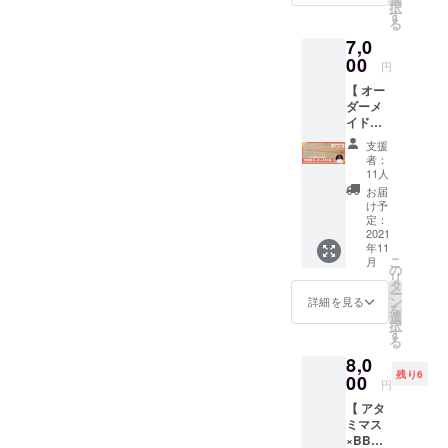
林浴フィールドの完成を楽
おかけして申し訳ございま
択
Flowers
クをお
す
向けの
況＞熱海で多くの建築をて
る
』との
しみにしてくださっている
楽しみ
せん。この２つのリターン
リター
7,0
コラボ
がけるキコリーズメンバー
くださ
ンです
みなさま、ありがとうござ
の制作状況もご報告させて
リター
00
い！
※ 1人で
円
おおた氏率いる睦月建築工
ンで
〈内
複数個
います！制作ご協力の睦月
いただきます。------------------
【 オー
す。 熱
容〉 ・
を贈る
芸の方々により、ウッド
ダーメ
海の山
お礼の
ことも
建築工芸のみなさんもあり
-------------------------------------
イド箸
で採集
気持ち
できま
デッキ基礎工事が順調に進
】 伊豆
した美
がとうございます！森林浴
を込め
『間伐材ククサカップ』の
す ※ 子
支援
木工作
しいカ
んでいます。基礎のための
たメッ
ども達
者：
フィールドの完成まであと
家の
制作状況----------------------------
タチの
セージ
11人
を森林
木材搬入は、上からロープ
『あり
植物や
・
体験に
お届
もう少し。。。！また近況
---------------------------伊豆木工
しろ道
花々の
Marie's
け予
招待し
で下ろすチームとそれを下
具店』
ドライ
定：
Kitchen
た際に
をお伝えいたしますね。今
作家の『ありしろ道具店』
とのコ
2021
フラ
のドリ
は活動
で受け取るチームで行って
年11
ラボ第
ワー10
後とも応援よろしくおねが
ンクチ
とのコラボリターンです。
報告等
こ
月
２弾！
種類以
の
おります。＜ウッドデッキ
ケット
でお知
リ
いいたします！
ウッド
有城さんとキコリーズのア
上が
タ
（5枚）
らせさ
ー
づくり体験の日程＞大変お
デッキ
入った
ン
※ 有効
詳細を見る
せてい
を
イデアから生まれた「熱海
の端材
「ボタ
選
期限：
ただき
択
待たせをしておりました
を活用
ニカル
す
お届け
ます
の間伐材ククサカップのDIY
る
して
な玉手
から
が、クラファンリターンで
8,0
「間伐
箱」を
2022年
キット」になります。あと
残り6
材オー
00
お届け
ある『ウッドデッキづくり
12月末
円
ダーメ
は、ククサの持ち手の紐は
しま
までの
【 アタ
体験』 の準備が整いまし
イド
す。 モ
週末土
伊豆の鹿革と、紙やすりと
ミマス
箸」を
スグ
日（予
た！コロナ渦での緊急事態
×BBQ
お届け
リーン
定） ※