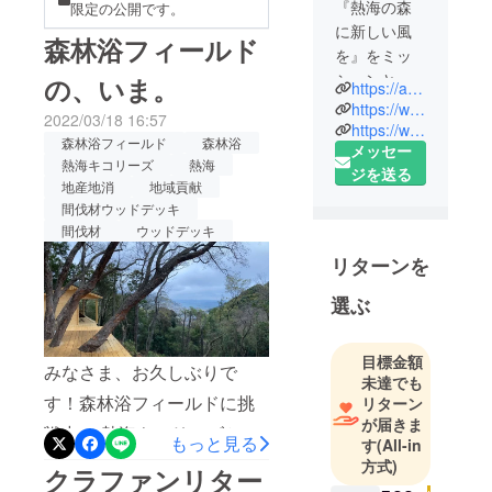
『熱海の森
限定の公開です。
に新しい風
森林浴フィールド
を』をミッ
ションとし
の、いま。
https://atami-kicollys.org/
て森林保全
https://www.facebook.com/atamikicollys
2022/03/18 16:57
をしている
https://www.instagram.com/atami_kicollys/
森林浴フィールド
森林浴
メッセー
NPO法人。
熱海キコリーズ
熱海
ジを送る
活動を通し
地産地消
地域貢献
て「持続可
間伐材ウッドデッキ
能な林業活
間伐材
ウッドデッキ
動」や「地
リターンを
域復興の実
現」を目指
選ぶ
していま
す。
目標金額
みなさま、お久しぶりで
未達でも
す！森林浴フィールドに挑
リターン
が届きま
戦中 の熱海キコリーズから
もっと見る
す
(All-in
制作状況のお知らせです。
方式)
クラファンリター