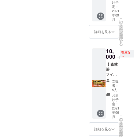
『あり
容〉 ・
お礼の
け予
※ 有効
しろ道
お礼の
定：
気持ち
期限：
具店』
2021
気持ち
を込め
お届け
年09
とのコ
を込め
たメッ
から
こ
月
ラボリ
たメッ
の
セージ
2022年
リ
ター
セージ
タ
・森と
12月末
ー
ン！ 有
・ウッ
ン
海での
詳細を見る
まで
を
城さん
ドデッ
選
SDGs体
（予
択
とキコ
キ作り
す
験研修
定） ※
る
リーズ
体験チ
の開催
利用可
10,
のアイ
ケット
チケッ
能時
在庫な
デアか
000
（1回
し
ト（団
間：当
円
ら生ま
分） ※
体1組1
日15時
【 森林
れた
開催予
回分）
から翌
浴
「熱海
定日：
〈ツ
日11時
フィー
の間伐
2021年
アー詳
まで
ルド内
材クク
9月の毎
細〉 ■
※ ご利
支援
に木製
サカッ
週日曜
集合場
者：
用の際
ベンチ
プのDIY
の午前
5人
所：熱
には事
を贈る
キッ
中（雨
海市自
お届
前に申
】 今回
ト」に
天実施
け予
然郷
し込み
整備す
なりま
定：
予定）
（予
が必要
る『
2021
す。 ク
※ 上記
定） ■
です ※
年06
ATAMI
クサの
の日程
目安ス
他の方
こ
月
Green
持ち手
の
の中か
ケ
の予約
リ
Field
の紐は
タ
ら毎回
ジュー
が入っ
ー
with
伊豆の
ン
先着10
詳細を見る
ル
ている
を
Kicolly
鹿革を
選
名で実
09:00-
日はご
択