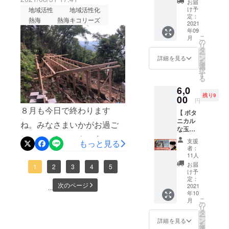
た。トイレとミニキッチン
験』で約30人のみなさまに
お届
ATAMI
プ」に
け予
地域活性
地域活性化
付きの小屋も下から見ると
Green
もペンキ塗りでご参加いた
招待さ
定：
熱海
熱海キコリーズ
Field
2021
せてい
こんな感じです～。森の中
だきました。※その時の様子
年09
with
ただき
こ
月
Kicolly
ます。
の
でお水が出る喜び、照明が
の写真です。クラファンリ
リ
s &
子ども
タ
ー
Marie
達に未
つくありがたさを実感して
ン
詳細を見る
ターン「間伐材ククサ・ア
を
』のエ
来を豊
選
択
ます・・・この小屋の小窓
リア内
ロマ台」発送遅延のお詫び
かにす
す
る
にある
る経験
からも、とっても素敵な眺
です。『間伐材ククサカッ
6,0
「
を贈り
残り9
Marie's
00
ません
めが堪能できます。間伐材
円
プ』と『ヒノキアロマ台
Kitchen
か？
８月も今日で終わります
【 ボタ
」で利
〈内
ウッドデッキと、小屋の間
（橙アロマ精油付き）』は
ニカル
用でき
容〉 ・
ね。みなさまいかがお過ご
な玉手
にもミニテラスエリア兼通
るドリ
2021年9月中に発送予定で
お礼の
箱 】 熱
しでしょうか？きょうは森
ンクチ
気持ち
支援
もっと見る
路も完成！さらに、この森
したが、コロナ渦の影響で
海在住
ケット5
を込め
者：
林浴フィールドづくりの制
の玉田
枚をお
たメッ
11人
林浴フィールドの顔とな
やや作業が遅延している関
涼子さ
届けし
セージ
お届
作状況とクラファンリター
1
2
3
4
5
んが運
ます。
を送ら
け予
る、入口の看板が完成！こ
係で発送が10月上旬〜中旬
営する
ドリン
定：
せてい
ンの１つである『ウッド
次のページ
植物と
2021
のフィールドの名前は、
クを片
...
になります。お楽しみにし
ただき
年10
花のア
デッキづくり体験』に関し
手に
ます ・
こ
月
『ATAMI Green Field with
ていただいているみなさま
トリエ
ウッド
の
シンプ
リ
てのご連絡です。＜森林浴
『
デッキ
タ
ルな支
Kicollys &amp; Marie』。森
ー
には大変ご迷惑・ご心配を
ATAMI
でのピ
ン
援をし
詳細を見る
フィールドづくりの制作状
を
On
クニッ
選
たい人