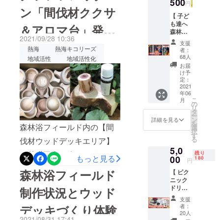
超ネクストゴールに挑戦し
500
円
ン「間伐材ククサ
た際にお約束した「トイ
【 子ど
も達へ
＆アロマ台」発送
レ・ミニキッチン付き管理
森林体
2021/09/28 10:36
験を贈
棟」となる小屋 を整えてい
支援
遅延のお詫び
る 】 お
熱海
熱海キコリーズ
者：
礼の
るのもあり、完成時期が遅
68人
地域活性
地域活性化
メッ
お届
れております。完成目途は
セージ
け予
を送る
定：
４月末になります！じゃあ
「シン
2021
年06
プルな
いま、どんな状況なの？と
こ
月
支援を
の
リ
したい
いうことで、「森林浴
タ
ー
人向け
ン
詳細を見る
を
フィールドの、いま」を紹
森林浴フィールド内の【間
のリ
選
択
ター
す
介させていただきます～！
る
伐材ウッドデッキエリア】
ン」で
5,0
すが、
いまの間伐材ウッドデッキ
は基礎工事も終わりまし
残り
購入個
もっと見る
00
180
円
数と同
です！熱海の街と海が一望
た。熱海の街・海が見渡せ
森林浴フィールド
【 ピク
じ人数
できます。しかも、最近こ
ニック
る高さになります。9月中は
の子ど
ドリン
も達を
制作状況とウッド
のもみの木の周りに８人掛
クラファンリターンの
ク券 】
「森林
支援
今回整
体験
者：
デッキづくり体験
けのベンチも完成しまし
『ウッドデッキづくり体
備する
ワーク
20人
2021/08/31 17:41
『
ショッ