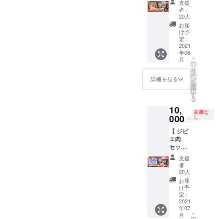
セージ
とで、
支援
学 -
の若手
ル」を
・木製
長くご
者：
ビーチ
狩猟者
提供で
ベンチ
20人
愛用い
クリー
集団
きま
にお名
ただけ
お届
ン -
『山の
す。 既
前を刻
け予
ると嬉
プラご
恵』と
に完売
定：
印させ
しいで
み
のコラ
2021
した
ていた
す。
キャッ
年06
ボリ
「木製
だきま
〈内
チ -
こ
月
ターン
ベン
の
す ※ シ
容〉 ・
ボート
リ
です。
チ」の
タ
ンプル
お礼の
に乗っ
ー
熱海市
両サイ
ン
な支援
詳細を見る
気持ち
てゴミ
を
内の森
ドに設
選
をした
を込め
確認 ■
択
で捕獲
置させ
す
い人向
たメッ
定員：
る
された
ていた
けのリ
セージ
最大10
10,
イノシ
だく予
ターン
・間伐
在庫な
名まで
シ肉(ジ
000
定で
し
です ※ 2
材クク
円
■ 有効
ビエ肉)
す。 ま
枚目と3
サカッ
期限：
【 ジビ
をお届
た、設
枚目の
プのDIY
お届け
エ肉
けしま
置する
画像は
キット
から1年
セット
す。
サイド
試作し
（紙や
間有効
】 ＼好
〈内
テーブ
たミニ
すり＆
支援
（予
評につ
容〉 ・
ルには
チュア
者：
オイル
定） ※
き第二
お礼の
「支援
20人
版の写
付き）
現地ま
弾を追
気持ち
者名」
真です
お届
※ お届
での交
加しま
を込め
の刻印
け予
※ 必ず
予定は
通費は
す／ 熱
たメッ
定：
もさせ
「備考
2021年
別途ご
海の若
2021
セージ
ていた
欄」に
9月頃を
負担く
年07
手狩猟
・山の
だきま
刻印す
予定し
こ
ださい
月
者集団
恵のジ
の
す。