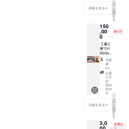
リ
をお届
づくり
るロー
利用で
タ
所：長
します
ー
けしま
を「最
マ字は
きるペ
ン
浜海水
詳細を見る
を
す（有
大10人
「大文
アチ
選
浴場
択
効期
のグ
字/小文
ケット
す
（集合
る
限：お
ルー
字の両
をお届
解散）
届けか
150
プ」で
方」に
けしま
■ 開催
ら2022
体験で
,00
対応し
す。森
時間
残り5
年12月
きる券
ており
のウッ
0
：午
円
末まで
をお届
ます。
ドデッ
前の部
の週末
けしま
【 森と
※ お届
キで
09:00-
土日を
す。 キ
海での
予定は
まった
12:00
予定）
コリー
SDGs体
2021年
り過ご
：午
※ 複数
ズと楽
験研修
11月頃
すこと
後の部
支援
枚チ
しい時
】（団
を予定
も可能
13:00-
者：
ケット
間を過
体向
してい
です。
16:00 ■
0人
購入可
ごしま
け） 海
ます ※
なお、
対象年
お届
能で
しょ
から環
間伐材
会員限
齢：8歳
け予
す。み
う！
境問題
は自然
定ス
定：
以上 ■
なさま
〈内
を解決
2021
のもの
ペース
ご予約
お誘い
年07
容〉 ・
しよう
ですの
には ・
は「2日
こ
合わせ
月
お礼の
と活動
で、節
共用
の
前ま
リ
の上ご
気持ち
する
が入る
キッチ
タ
で」に
ー
入場く
を込め
「未来
場合も
ン ・ユ
ン
お願い
詳細を見る
を
ださい
たメッ
創造
ござい
ニット
選
します
択
セージ
部」
ますが
バス ・
す
■ 悪天
る
・ウッ
と、森
ご了承
休憩用
候の場
3,0
ドデッ
から環
くださ
ベッド
合は開
在庫な
キ作り
境保全
00
い ※ 製
(シング
し
催を延
円