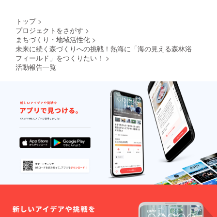
の流れ
の一例
〉
トップ
>
09:25
プロジェクトをさがす
>
キコ
まちづくり・地域活性化
>
リーズ
の森到
未来に続く森づくりへの挑戦！熱海に「海の見える森林浴
着
フィールド」をつくりたい！
>
09:30-
活動報告一覧
09:40
受付 と
ヘル
メッ
ト・軍
手や道
具支給
09:50-
10:20
森の教
室 & 参
加者同
士の自
己紹介
10:20-
11:30
みんな
で間伐
体験 -