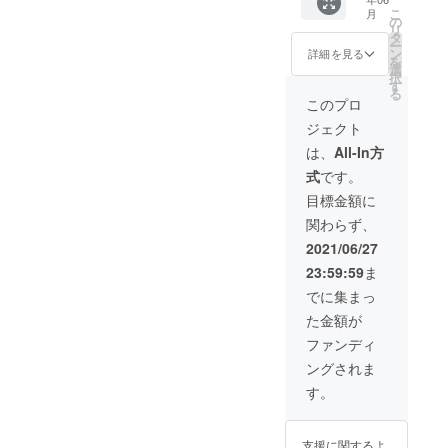
・森林
〈内
Kicolly
植樹予
ていた
こ
月
浴
容〉 ・
s &
定：
の
だきま
リ
フィー
お礼の
Marie
2021年
タ
す。
ー
ルドへ
気持ち
』の偉
11月頃
ン
詳細を見る
を
の植樹
を込め
大なる
※ 植樹
選
択
完了の
たメッ
VIPパト
する苗
す
る
ご報告
セージ
ロンと
木は
このプロ
・ご希
・間伐
して、
1m-
ジェクト
望があ
体験
あなた
1.2m 程
れば記
ワーク
の分身
度にな
は、
All-In方
念樹の
ショッ
（小さ
る予定
式
です。
植樹体
プ実施
な人
です（9
験も実
券（最
形）を
月植樹
目標金額に
施可能
大10人
エリア
予定の
関わらず、
です ※
まで）
内に設
初回リ
植樹予
〈 ワー
置させ
ターン
2021/06/27
定：
ク
ていた
よりや
23:59:59
ま
2021年
ショッ
だきま
や小さ
9月頃 ※
プ詳細
す！
い苗
でに集まっ
植樹体
〉 ■ 実
〈内
木） ※
た金額が
験の際
施日
容〉 ・
植樹体
の交通
時：有
最大級
験の際
ファンディ
費は別
効期間
のお礼
の交通
ングされま
途ご負
内のい
の気持
費は別
担くだ
ずれか
ちを込
途ご負
す。
さい ※
の土
めた
担くだ
植樹体
日
メッ
さい ※
験を希
9:30-
セージ
植樹体
支援に関するよ