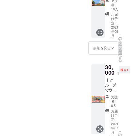
WEB：
支援
す ※ 開
webnod
https://
がおす
チケッ
を一望
場合は
オイル
者：
http://w
催日程
e.jp/
www.ud
すめ！
ト 】 今
して楽
「後日
18人
のセッ
ww.ata
の決定
asuisan
〈お名
回整備
しんで
相談」
ト など
お届
mi-
は分か
.websit
前の刻
する『
みま
と記入
け予
を予定
maries-
り次第
e/
印につ
ATAMI
しょ
定：
くださ
※ 細か
k.com/
ご連絡
いて〉
Green
2021
う！ お
い） ※
な内容
MAP：
させて
年09
希望の
Field
すすめ
カット
は異な
https://
いただ
こ
月
方のみ
with
時期は5
の
後の長
る場合
goo.gl/
きます
リ
お受け
Kicolly
月〜10
タ
さが
があり
maps/
※ 日程
ー
いたし
s &
月末で
ン
100cm
詳細を見る
ます
mNquS
が合わ
を
ます。
Marie
す。
選
を超え
（写真
vVgd1A
せられ
択
備考欄
』のエ
〈内
す
る場
はイ
PBSuS
ず開催
る
に ・名
リア内
容〉 ・
合、送
メージ
9
日に来
30,
前なし
にある
お礼の
料は着
です）
られな
残り1
希望 ・
「
000
気持ち
払いと
※ 段
円
い方に
名前あ
Marie's
を込め
させて
ボール
は、エ
【 グ
り（ 刻
Kitchen
たメッ
いただ
は「 80
リア内
ループ
印する
& Live
セージ
きま
サイズ
の「
でウッ
名前を
Studio
・カ
す。 ※
」が目
Marie's
ドデッ
ローマ
」の会
ヌー体
直接取
安にな
支援
Kitchen
キづく
字で / 最
員限定
験会参
りに来
者：
ります
」で利
り体験
大10文
スペー
加チ
0人
ていた
※ 発送
用でき
】 森林
字まで
スを丸1
ケット
だくの
お届
は間伐
る【 ピ
浴
） をご
日（当
（2枚）
け予
も大歓
材の準
クニッ
フィー
記入く
日15時
定：
〈ツ
迎で
備がで
クラン
ルドの
2021
ださ
から翌
アー詳
す！
き次
チ券(2
年07
ウッド
い。 刻
日11時
細〉 ■
第、順
こ
食分) 】
月
デッキ
印でき
まで）
の
開催場
次発送