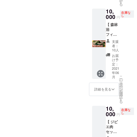
s &
使用予
す
施いた
11:00
利用で
る
Marie
定で
します
森でキ
きませ
10,
』のエ
す。 紙
※ 参加
コリ伐
んので
在庫な
リア内
000
やすり
し
希望日
採体験
円
ご了承
にある
とオイ
をメー
- 森
くださ
【 森林
「木製
ルを一
ルにて
の教室
い 〈
浴
ベン
緒にお
調整さ
- 間
Marie’s
フィー
チ」を
送りい
せてい
伐体験
Kitchen
ルド内
提供で
たしま
ただき
- 間
支援
〉
に木製
きま
すの
ます
者：
伐材で
WEB：
サイド
す。 そ
で、お
10人
コース
http://w
テーブ
して、
うちで
お届
ター作
ww.ata
ルを贈
設置す
最後の
け予
り
mi-
る 】 今
るベン
定：
仕上げ
11:30-
maries-
回整備
2021
チに
をし、
12:30
k.com/
年06
する『
「支援
自分好
ランチ
MAP：
こ
月
ATAMI
者名」
の
みのオ
休憩
https://
リ
Green
を刻印
タ
リジナ
（昼食
goo.gl/
ー
Field
させて
ン
ルカッ
詳細を見る
代込
maps/
を
with
いただ
選
プを完
み）
mNquS
択
Kicolly
きま
す
成させ
13:00-
vVgd1A
る
s &
す。
てくだ
14:30
PBSuS
10,
Marie
〈内
さい！
海で海
在庫な
9
』のエ
000
容〉 ・
し
使いな
円
洋プラ
リア内
お礼の
がらメ
ゴミ
【 ジビ
にある
気持ち
ンテナ
キャッ
エ肉
「木製
を込め
ンスを
チ体験
セット
サイド
たメッ
するこ
- 座
】 熱海
テーブ