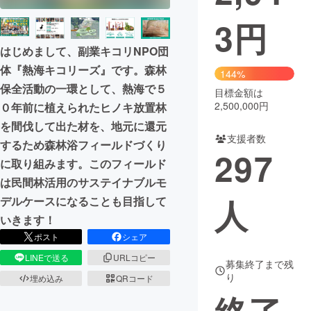
3
円
まちづくり・地域活性化
はじめまして、副業キコリNPO団
体『熱海キコリーズ』です。森林
CAMPFIRE for Social Good
CAMPFIRE Creation
144%
保全活動の一環として、熱海で５
CAMPFIREふるさと納税
machi-ya
コミュニティ
目標金額は
2,500,000円
０年前に植えられたヒノキ放置林
を間伐して出た材を、地元に還元
支援者数
するため森林浴フィールドづくり
297
に取り組みます。このフィールド
は民間林活用のサステイナブルモ
人
デルケースになることも目指して
いきます！
ポスト
シェア
LINEで送る
URLコピー
募集終了まで残
り
埋め込み
QRコード