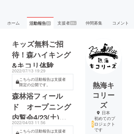
ホーム
支援者
仲間募集
コメント
活動報告
99+
30
キッズ無料ご招
待！森ハイキング
&キコリ体験
2022/07/13 19:29
こちらの活動報告は支援者
熱海キ
限定の公開です。
コリー
森林浴フィール
ズ
ド オープニング
日本
内覧会4/23(土)に
初めてのプ
2022/04/03 11:56
ロジェクト
決定！
です
こちらの活動報告は支援者