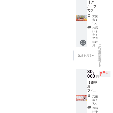
で味の
【 グ
す。 玉
た！！
ンチ
チュア
あるク
ループ
田さん
第二弾
（200g
版の写
クサに
でウッ
の製作
でお届
） ・猪
真です
育って
ドデッ
した、
けする
ソー
※ 実際
支援
いきま
キづく
熱海の
ジビエ
セージ
者：
のサイ
す） ※
り体験
山の植
肉は、
1人
（1P）
ズは
ククサ
】 森林
物を中
薄めの
・猪ク
お届
「幅
のサイ
浴
心に約
脂です
け予
リーム
50cm×
ズは「
フィー
10種類
定：
が赤身
（1個）
高さ
長さ
ルドの
2021
の植物
はとて
※ 上記
60cm」
120~15
年07
ウッド
を重ね
も上質
の詳細
程度に
こ
0mm ×
月
デッキ
た１
の
なお肉
は目安
なりま
リ
幅
づくり
メート
タ
とのこ
なので
す ※ 必
ー
80~100
を「最
ルサイ
ン
とで
詳細を見る
変更に
ず「備
を
mm ×
大10人
ズの
選
す！
なる場
考欄」
択
高さ
のグ
「ボタ
す
〈内
合もご
に刻印
る
60mm
ルー
ニカル
容〉 ・
ざいま
するお
」程度
30,
プ」で
スワッ
お礼の
す ※ 配
名前を
在庫な
です ※
体験で
000
グ」を
し
気持ち
送は山
円
ご記入
製作状
きる券
お届け
を込め
の恵さ
くださ
況に
【 森林
をお届
しま
たメッ
んから
い
よって
浴
けしま
す。
セージ
送らせ
（ロー
配送が
フィー
す。 キ
〈内
・山の
ていた
マ字表
遅れる
ルドに
コリー
容〉 ・
恵のジ
だきま
支援
記）
ことも
記念樹
ズと楽
お礼の
ビエ肉
者：
す ※ 送
ありま
「桜」
しい時
気持ち
3人
セット
付時期
すので
を贈る
間を過
を込め
（4,000
お届
は狩猟
ご了承
】 今回
ごしま
たメッ
け予
円相当
の時期