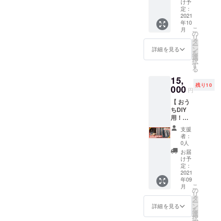
内でラ
い！
け予
セージ
枚） ※
た）」
れるこ
の伐採
ンチを
定：
〈内
・純熱
リター
ですの
ともあ
したヒ
2021
楽しむ
容〉 ・
海産の
ンは「
で、そ
ります
年10
ノキ間
も良
お礼の
橙100％
宇田水
の1.5倍
こ
のでご
月
伐材を
し、
の
気持ち
精油
産 」さ
の長さ
リ
了承く
「段
ウッド
タ
を込め
（10ml
んから
を目安
ー
ださい
ボール1
デッキ
ン
たメッ
詳細を見る
） ・間
発送し
に希望
を
ATAMi
箱」に
でピク
選
セージ
伐ヒノ
ます ※
の長さ
択
On
詰め合
ニック
す
・オー
キのア
アタミ
をお選
る
Flowers
わせて
を楽し
プニン
ロマ台
マス切
びくだ
WEBサ
15,
お届け
むも良
グ内覧
（1個）
り身サ
さい。
イト
残り10
しま
000
し！
会の参
※ リ
円
イズは1
〈仕上
http://o
す！
〈内
加チ
ターン
切80gで
げ塗装
nflower
【 おう
〈内
容〉 ・
ケット
は「
す ※ ア
につい
s.jp/ata
ちDIY
容〉 ・
お礼の
（1人
citry
タミマ
て〉 下
mi/
用！間
お礼の
気持ち
分） ・
compa
スの賞
記のど
伐材 板
気持ち
を込め
フィン
ny 」さ
支援
味期限
ちらか
材 】 キ
を込め
たメッ
ガー
者：
んから
は、到
をお選
コリー
たメッ
セージ
0人
フード
発送し
着後冷
びくだ
ズの伐
セージ
・
とドリ
お届
ます ※
蔵で１
さい ①
採した
・段
Marie's
け予
ンク付
2021年
週間、
無塗
「ヒノ
ボール1
定：
Kitchen
・お土
9月まで
冷凍で
装：ヒ
キ間伐
2021
箱に詰
のラン
産付き
にお届
3ヶ月で
ノキの
年09
材の板
め込ん
チ券(2
〈 開催
けを予
す ※ お
こ
香りや
月
材
だ間伐
の
枚) ※ 有
予定日
定して
届け予
リ
木のそ
(2m)」
材のか
タ
効期
時 〉 完
います
定は
ー
のもの
をお好
けら
ン
限：お
詳細を見る
成する
※ アロ
2021年
を
の手触
きな長
セット
選
届けか
秋ごろ
マ台の
7月頃か
択
りを楽
さに
〈ヒノ