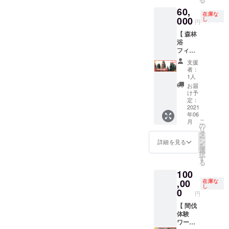
ATAMI
望の方
(土) ※ 最
ジュー
部位２
60,
Green
には植
大10名
ルの関
種（大
在庫な
Field
000
樹体験
し
までと
係で配
円
きさに
with
も実施
させて
送が遅
よって
【 森林
Kicolly
させて
いただ
れるこ
は１種
浴
s &
いただ
きます
ともあ
になる
フィー
Marie
きま
ります
ことも
ルドに
』に記
す。
のでご
支援
ござい
記念樹
念樹
〈内
者：
了承く
ます）
「モミ
「桜(神
容〉 ・
1人
ださい
［希少
の木」
代曙)」
お礼の
お届
ATAMi
部位］
を贈る
を贈呈
気持ち
け予
On
ハツ, ホ
】 今回
できる
定：
を込め
Flowers
ホ, ピー
整備す
2021
リター
たメッ
WEBサ
トロ, ヒ
年06
る『
ンで
セージ
イト
レ, カイ
こ
月
ATAMI
す。
の
・森林
http://o
ノミ ※
リ
Green
ウッド
タ
浴
nflower
上記の
ー
Field
デッキ
ン
フィー
詳細を見る
s.jp/ata
詳細は
を
with
から植
選
ルドへ
mi/
目安な
択
Kicolly
樹した
す
の植樹
ので変
る
s &
桜の木
完了の
更にな
100
Marie
をご覧
ご報告
る場合
』に記
,00
いただ
在庫な
・ご希
もござ
し
念樹の
けま
0
望があ
円
います
「モミ
す。 ま
れば記
※ 配送
の木」
【 間伐
た、希
念樹の
は山の
を贈呈
体験
望の方
植樹体
恵さん
できる
ワーク
には植
験も実
から送