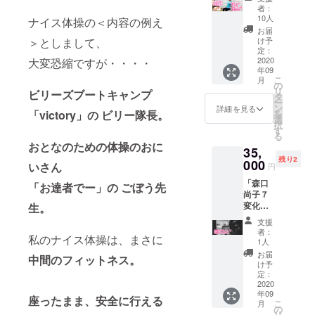
「ナイ
ず、
くださ
者：
ス体操
zoomを
い。
10人
ナイス体操の＜内容の例え
DVD」
通じて
2020年
お届
１枚 ・
お話し
＞としまして、
9月以降
け予
ルピ
致しま
定：
で、
エール
2020
大変恐縮ですが・・・・
す。 同
メール
年09
（足ス
業者の
で予定
こ
月
トレッ
方向け
の
日を調
リ
ビリーズブートキャンプ
チ
の内容
タ
整して
ー
チュー
を想定
ン
私と一
詳細を見る
「victory」の ビリー隊長。
を
ブと足
してお
選
緒に体
択
リラッ
りま
す
を動か
る
クス
す。で
しま
おとなのための体操のおに
35,
パッド
きまし
しょ
残り2
のセッ
000
たら、
う！
いさん
円
ト） ・
対談前
※DVDの
「森口
zoom対
「お達者でー」の ごぼう先
に、
体操の
尚子７
談20分
Facebo
内容と
変化」
生。
（健康
okで面
異なる
御社の
相談、
識を持
場合が
支援
企業モ
お仕事
てます
ござい
者：
私のナイス体操は、まさに
デルと
相談な
と幸い
1人
ます。
して、
ど） の
です。
※zoom
お届
中間のフィットネス。
撮影に
３点
備考欄
け予
の使用
参加致
セット
定：
に、
方法の
しま
2020
になり
「ご希
レク
年09
す！撮
ます。
望され
座ったまま、安全に行える
チャー
こ
月
影いた
※DVDの
の
る対談
は致し
リ