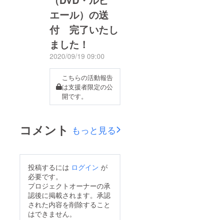
４ヶ月が経ちました。
エール）の送
時の早さを実感する
日々です。皆さん、い
付 完了いたし
かがお過ごしでしょう
ました！
か。今夏は、本プロ
2020/09/19 09:00
ジェクトにご支援をい
ただき、心より御礼申
こちらの活動報告
し上げます。DVDの売
は支援者限定の公
開です。
り上げは好調で、特に
６０代以上へのプレゼ
ントとして喜ばれてお
コメント
もっと見る
ります。また、日々の
健康習慣として、マラ
ソン等のスポーツをさ
投稿するには
ログイン
が
れる前の準備体操にお
必要です。
使いになる方や毎朝の
プロジェクトオーナーの承
認後に掲載されます。承認
出勤前に、しっかりナ
された内容を削除すること
イス体操を行っている
はできません。