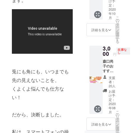
ます。
体操指
（60分
の短い
さい。
け予
てお知
導60
前後）
メッ
定：
※プロ
らせく
分】 内
企業向
2020
セージ
ジェク
ださ
年10
容は、
け、地
を挟み
ト終了
い。
こ
月
30秒か
域向
ます。
の
後に、
リ
ら2分程
け、団
その際
タ
対応で
ー
度を想
体向
に、動
ン
きる日
詳細を見る
を
定して
け、協
画の左
選
程をお
択
いま
会向け
上、も
す
送りい
る
す。オ
に、
しくは
たしま
3,0
リジナ
座った
右上
す。
在庫な
ルの体
まま体
00
に、御
し
2020年
円
操を、
を動か
社のロ
9月から
森口尚
社内の
しなが
ゴマー
12月の
子のお
朝礼で
ら「ナ
クを掲
予定。
すすめ
兎にも角にも、いつまでも
行なっ
イスな
載致し
健康
ていた
健康づ
ます。
支援
先の見えないことを、
グッズ
だいた
くり」
※プロ
者：
【ルピ
り、社
を精一
ジェク
20人
くよくよ悩んでも仕方な
エー
内外の
杯お伝
ト終了
お届
ル】
広報に
えいた
後、１
け予
い！
（足ス
活用い
しま
定：
週間以
トレッ
2020
ただい
す。 ※
内にロ
年08
チ
たりで
交通費
ゴマー
こ
月
チュー
だから、決断しました。
きま
は別途
の
クの
リ
ブと足
す。 ※
いただ
タ
データ
ー
リラッ
プロ
きま
ン
をメー
詳細を見る
を
クス
ジェク
す。 ※
選
ルでお
択
私は、スマートフォンの操
パッド