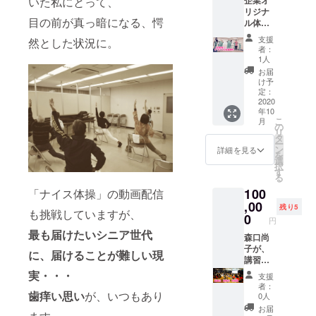
いた私にとって、
企業オ
いたし
どは、
対談の
す。
リジナ
ます。
対応で
日程
目の前が真っ暗になる、愕
ル体操
（2020
きませ
は、ク
制作！
年9月中
ん。 ※
ラウド
支援
然とした状況に。
出演、
旬予
モデル
ファン
者：
体操指
定） 体
として
1人
ディン
導！ 60
操と体
使用さ
グ終了
お届
分のコ
操の間
れる写
け予
後にこ
ンセプ
に、
定：
真の確
ちらか
ト相談
2020
「今日
認を致
ら候補
年10
をzoom
も元気
しま
日をお
こ
月
で行
に、ナ
の
す。こ
送りし
リ
なった
イス体
タ
ちら
ます。
ー
後、企
操！
ン
で、使
詳細を見る
zoomの
を
業向け
（仮）
選
用でき
使用方
択
のオリ
」「水
す
ない写
法は、
る
ジナル
分を取
真の提
あらか
100
体操の
「ナイス体操」の動画配信
りなが
供は致
じめご
振付を
,00
ら、体
しかね
自身で
残り5
も挑戦していますが、
指導さ
操を続
0
ます。
ご確認
円
せてい
けてい
※備考欄
をおね
最も届けたいシニア世代
ただき
森口尚
きま
に、御
がいい
ます。
子が、
しょ
社の
たしま
に、届けることが難しい現
【映像
講習
う。
ホーム
す。対
提供
会、研
（仮）
ページ
実・・・
談の内
支援
（スマ
修会を
」な
のURL
容は、
者：
ホ動
行いま
歯痒い思い
が、いつもあり
ど、森
をお送
0人
【備考
画）、
す！
口尚子
りくだ
欄】に
お届