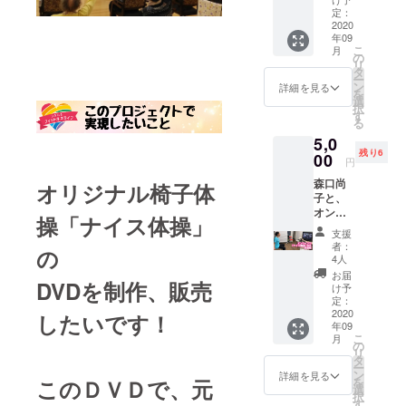
ディン
欄にご
定：
グに、
2020
記載く
年09
「協力
ださ
こ
月
者」と
い。
の
リ
して、
タ
ー
個人名
ン
詳細を見る
を
（本
選
択
名）を
す
る
掲載さ
5,0
せてい
残り6
ただき
00
円
ます。
森口尚
※この支
オリジナル椅子体
子と、
援に、
オンラ
DVDは
操
「ナイス体操」
インで
付いて
支援
「ナイ
おりま
者：
の
ス体
せん。
4人
操」30
※ニック
お届
DVD
を制作、販売
分！ ご
ネーム
け予
家族
は不可
定：
と、お
2020
となり
したいです！
年09
友達
ます。
こ
月
と、職
※動画の
の
リ
員さん
エン
タ
ー
たち
ディン
ン
詳細を見る
このＤＶＤで、元
を
と、
グ画像
選
択
zoomを
をメー
す