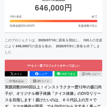
646,000
円
終了
129
%達成
目標金額
500,000
円
支援者数
103
人
このプロジェクトは、
2020/07/10
に募集を開始し、
103
人の支援
により
646,000
円の資金を集め、
2020/07/31
に募集を終了しま
した
もう一度プロジェクトをやってほしい
ポスト
シェア
LINEで送る
URLコピー
埋め込み
QRコード
実践回数2000回以上！インストラクター歴12年の森口尚
子が、オリジナル椅子体操「ナイス体操」のDVDリリー
スを目指します！届けたいのは、６０代以上の方々で
す。スマホ操作が苦手。でもDVDだから大丈夫！座って