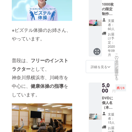
命の延伸へ
1000枚
の限定
貢献すべ
制作！
く、活動を
座った
支援
まま有
広げてい
者：
酸素運
60人
※ビズテル体操のお姉さん、
る。
動「ナ
お届
イス体
やっています。
け予
操
定：
趣味は、フ
DVD」
2020
ラ。
年09
を１枚
こ
月
プライベー
お届け
の
リ
普段は、
フリーのインスト
しま
タ
トでは、２
ー
す！ ※
ン
詳細を見る
ラクター
として、
児の母とし
を
お届け
選
択
は、９
す
神奈川県横浜市、川崎市を
る
月中旬
5,0
予定に
中心に、
健康体操の指導
を
残り5
なりま
00
円
しています。
す。 ※
DVDに
発送先
個人名
の氏
（本
名、郵
名）を
便番
支援
掲載し
号、住
者：
ます！
所、電
15人
DVDの
話番号
お届
エン
を備考
け予