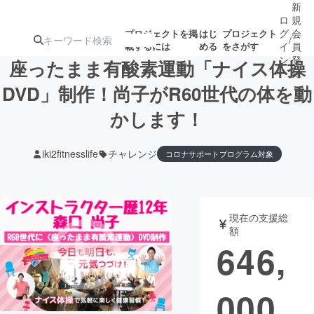
新
ロ
規
グ
会
プロジェクトを掲
はじ
プロジェクト
/
載するには
める
をさがす
イ
員
ン
登
座ったまま有酸素運動「ナイス体操
録
DVD」制作！尚子がR60世代の体を動
かします！
人気のプロ
注目のリ
注目の新着プロ
募集終了が近いプ
もうすぐ公開
ジェクト
ターン
ジェクト
ロジェクト
されます
iki2fitnesslife
チャレンジ
コロナサポートプログラム対象
アート・写真
音楽
現在の支援総
テクノロジー・ガジェット
ゲーム・サ
額
646,
映像・映画
書籍・雑誌
000
ビジネス・起業
チャレンジ