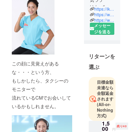
気つづ
け！」を理
https://ikiiki-fitnesslife.com/
念に掲げ、
https://www.facebook.com/ikiikifitnesslife/
地域社会と
https://www.instagram.com/iki2_fitnesslife/
メッセー
共に、いき
ジを送る
いき成長を
していきた
いと「地域
活成」を生
リターンを
涯目標と定
この顔に見覚えがある
めて、事業
選ぶ
を展開。
な・・・という方、
もしかしたら、タクシーの
目標金額
オリジナル
未達なら
モニターで
椅子体操
全額返金
流れているCMでお会いして
「ナイス体
されます
操」を軸と
(All-or-
いるかもしれません。
Nothing
した事業
方式)
で、人々の
1,5
健康支援
残り40
00
と、健康寿
円