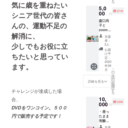
る
気に歳を重ねたい
使用し
ルでお
5,0
て、私
送りい
残り10
と一緒
00
たしま
シニア世代の皆さ
円
にオン
す。 ※
森口尚
ライン
備考欄
んの、運動不足の
子と
でナイ
にお名
zoom対
ス体操
前を記
解消に、
談30
を行い
載して
支援
分！ コ
ましょ
くださ
者：
ロナ禍
少しでもお役に立
う！も
い。そ
5人
の仕事
ちろん
ちらの
お届
の状況
パーソ
氏名を
け予
ちたいと思ってい
や、ク
ナル
定：
コピー
ラウド
2020
（一個
して掲
ます。
年09
ファン
人）で
載いた
こ
月
ディン
も問題
の
しま
リ
グに挑
ござい
タ
す。
ー
戦した
ませ
ン
詳細を見る
を
感想な
ん。お
選
択
ど、イ
およそ
す
チャレンジが達成した場
る
ンスト
の人数
10,
ラク
合、
で構い
残り20
ターと
000
ません
円
DVDをワンコイン。
５００
しての
ので、
・座っ
裏側を
備考欄
円で販売する予定です！
たまま
できる
に参加
有酸素
限り包
人数を
運動
み隠さ
ご記載
支援