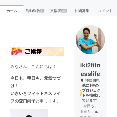
活動報告
支援者
仲間募集
コメント
ホーム
11
99+
iki2fitn
みなさん、こんにちは！
esslife
今日も、明日も、元気つづ
神奈川県
け！！
他に1件の
プロジェク
いきいきフィットネスライ
トを掲載し
ています
フの森口尚子
と申します。
「今日も、
明日も、元