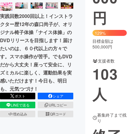
円
まちづくり・地域活性化
実践回数2000回以上！インストラ
クター歴12年の森口尚子が、オリ
CAMPFIRE for Social Good
CAMPFIRE Creation
ジナル椅子体操「ナイス体操」の
129%
CAMPFIREふるさと納税
machi-ya
コミュニティ
DVDリリースを目指します！届け
目標金額は
500,000円
たいのは、６０代以上の方々で
す。スマホ操作が苦手。でもDVD
支援者数
だから大丈夫！座って安全に、リ
103
ズミカルに楽しく、運動効果を実
感いただけます！今日も、明日
人
も、元気つづけ！
ポスト
シェア
LINEで送る
URLコピー
埋め込み
QRコード
募集終了まで残
り