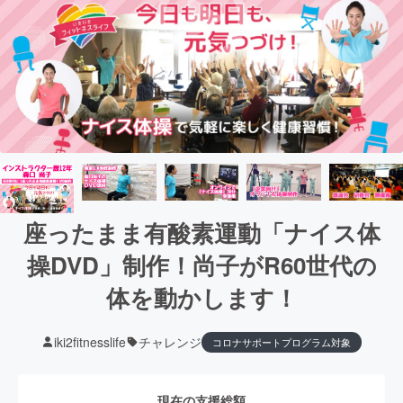
座ったまま有酸素運動「ナイス体
操DVD」制作！尚子がR60世代の
体を動かします！
iki2fitnesslife
チャレンジ
コロナサポートプログラム対象
現在の支援総額