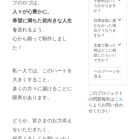
URL、
を保
手数料はいく
ト中の
フのロゴは、
御担当
ち、３
らかかります
確認が
者様の
密にな
か？
人々が心豊かに、
できな
お名前
らない
いた
希望に満ちた前向きな人生
をご記
環境下
目標金額に届
め、競
載くだ
で対応
かなかった場
合企業
を
送れるよう、
さい。
いたし
合どうなりま
様が重
ます。
すか？
なる場
心から願って制作しまし
合もご
支援で困った
ざいま
た！
時はどこに相
す。ご
談したらいい
了承を
ですか？
宜しく
お願い
私一人では、このハートを
致しま
ヘルプページを
す。
見る
大きくすること。
多くの方々に届けることに
このプロジェクト
限界があります。
の問題報告は
こち
ら
よりお問い合わ
せください
どうか、皆さまのお力添え
をいただきたく、
何卒よろしくお願いいたし