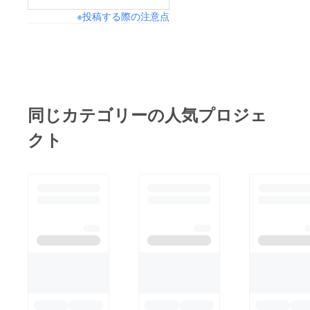
方もいらして様々なお
※投稿する際の注意点
声が届いています。
座ってできる有酸素運
動。常に、皆さんの健
康を支え続けるもので
あってほしいと、切に
願っております。------
同じカテゴリーの人気プロジェ
----------------------------
クト
-----さて、皆さんには
この場をお借りし、当
方の近況報告をさせて
いただきます。当社
HPやFacebookをご覧
いただいている方には
重複する内容で失礼い
たします。①番組出演
のご報告１０月にウェ
ブ番組の取材をうけま