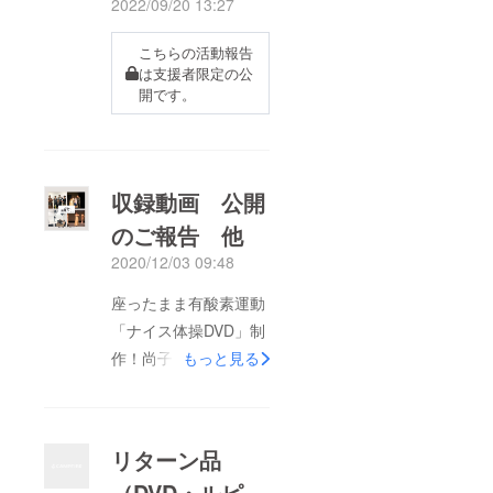
2022/09/20 13:27
こちらの活動報告
は支援者限定の公
開です。
収録動画 公開
のご報告 他
2020/12/03 09:48
座ったまま有酸素運動
「ナイス体操DVD」制
作！尚子がR60世代の
もっと見る
体を動かします！ プ
ロジェクトオーナーの
森口尚子です。本プロ
リターン品
ジェクト終了から、早
（DVD・ルピ