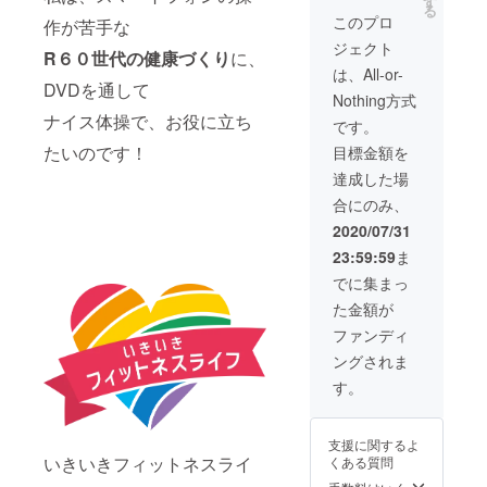
ト達成
スケ
す
送りく
る
のセッ
後、コ
ジュー
ださ
このプロ
作が苦手な
ト） を
ンセプ
ルは、
い。備
ジェクト
お届け
ト相談
コロナ
考欄
R６０世代の健康づくり
に、
いたし
の日程
禍の影
に、担
は、All-or-
ます。
を決め
響を考
DVDを通して
当者様
Nothing方式
※オレン
させて
えて
のお名
ナイス体操で、お役に立ち
ジ色、
くださ
2020年
前、企
です。
ピンク
い。 ※
10月以
業ホー
たいのです！
目標金額を
色のど
体操に
降でお
ムペー
ちらか
出演す
願い致
ジURL
達成した場
をお届
る事は
しま
のご記
合にのみ、
け致し
可能で
す。 ※
載をお
ます。
すが、
研修会
願い致
2020/07/31
色の指
映像編
の詳細
しま
23:59:59
ま
定はで
集や音
に付き
す。 ※
きませ
楽
まして
森口尚
でに集まっ
んの
（BGM
は、
子の
た金額が
で、ご
作成）
メール
メッ
了承く
などは
にてや
セージ
ファンディ
ださ
行えま
りとり
は、こ
ングされま
い。
せんの
をお願
ちらで
でご了
い致し
決定さ
す。
承くだ
ます。
せてい
さい。
※ソー
ただき
※備考欄
シャル
ます。
支援に関するよ
に、御
ディス
※プロ
いきいきフィットネスライ
くある質問
社の
タンス
ジェク