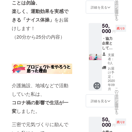
だいた
ことは勿論、
お届け
タ
の内
かねま
ー
写真を
は、９
ン
容」の
詳細を見る
す。イ
を
楽しく、運動効果を
実感で
パンフ
月中旬
選
記載を
ンター
択
レット
を目指
す
お大ま
ネット
る
きる
「ナイス体操」
をお届
制作
しま
かにお
環境が
50,
や、
す。 ※
願い致
整い、
けします！
残り3
SNSな
000
ルピ
しま
オンラ
円
どでご
エール
す。 ※
（20分から25分の内容）
イン通
・協力
自由に
は、オ
対談の
信が使
企業と
発信で
レンジ
zoom予
用でき
して御
きるプ
色かピ
定は、
る方の
社のロ
ランに
ンク色
メー
リター
支援
ゴマー
なりま
のいず
ル、も
者：
ン内容
クを体
す。 ・
れかを
0人
しくは
となり
操の間
交通費
お届け
メッセ
お届
ます。
に3秒か
は別途
致しま
け予
ン
※プロ
ら5秒程
いただ
定：
す。色
ジャー
ジェク
度、掲
2020
きま
は勝手
でお願
ト達
介護施設、地域などで活動
年09
載いた
す。 ※
ながら
いしま
成、終
こ
月
しま
肌の露
の
こちら
す。
了後に
していた私は、
リ
す。 ・
出や、
タ
で選ば
※zoom
オンラ
ー
「ナイ
フィッ
ン
せてい
詳細を見る
の使用
コロナ禍の影響で生活が一
イン体
を
ス体
ティン
選
ただき
方法の
操の候
択
操」
グする
す
変
しました。
ますの
レク
補日を
る
DVD10
（全身
で、ご
チャー
メール
50,
枚を御
タイツ
了承く
は致し
にてお
残り2
社宛に
三密で元気づくりに励んで
000
など）
ださ
かねま
円
送りい
お送り
衣装な
い。 ※
す。
たしま