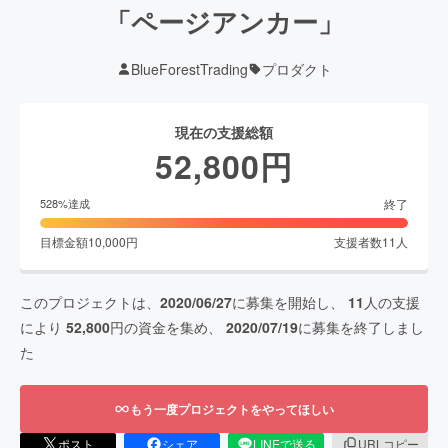
「ページアンカー」
BlueForestTrading
プロダクト
現在の支援総額
52,800
円
終了
528
%達成
目標金額
10,000
円
支援者数
11
人
このプロジェクトは、
2020/06/27
に募集を開始し、
11
人の支援
により
52,800
円の資金を集め、
2020/07/19
に募集を終了しまし
た
もう一度プロジェクトをやってほしい
ポスト
シェア
LINEで送る
URLコピー