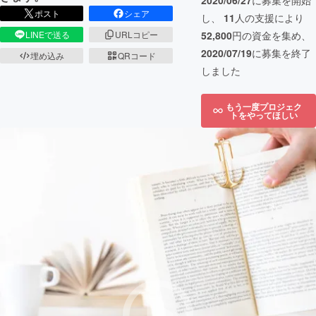
2020/06/27
に募集を開始
ポスト
シェア
し、
11
人の支援により
LINEで送る
URLコピー
52,800
円の資金を集め、
2020/07/19
に募集を終了
埋め込み
QRコード
しました
もう一度プロジェク
トをやってほしい