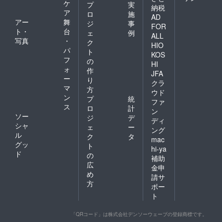
ケ
プ
実
納税
ア
ロ
施
AD
アー
舞
ジ
事
FOR
ト・
台
ェ
例
ALL
写真
・
ク
HIO
パ
ト
KOS
フ
の
HI
ォ
作
JFA
ー
り
クラ
マ
方
ウド
ン
プ
統
ファ
ス
ロ
計
ン
ソー
ジ
デ
ディ
シャ
ェ
ー
ング
ル
ク
タ
mac
グッ
ト
hi-ya
ド
の
補助
広
金申
め
請サ
方
ポー
ト
「QRコード」は株式会社デンソーウェーブの登録商標です。