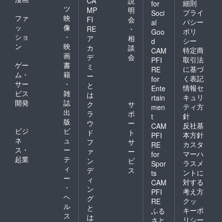
CA
説
細則
for
ツ
MP
明
プライ
Soci
ファ
映
FI
会
バシー
al
ッ
像
RE
・
ポリ
Goo
ショ
・
ア
相
シー
d
ン
映
カ
談
特定商
CAM
画
デ
会
取引法
PFI
ゲー
書
ミ
に基づ
RE
ム・
籍
ー
く表記
for
サー
・
と
情報セ
Ente
ビス
雑
は
キュリ
rtain
開発
誌
ク
サ
ティ方
men
出
ラ
ポ
針
t
版
ウ
ー
反社基
CAM
ビジ
ビ
ド
ト
本方針
PFI
ネ
ュ
フ
サ
カスタ
RE
ス・
ー
ァ
ー
マーハ
for
起業
テ
ン
ビ
ラスメ
Spor
ィ
デ
ス
ントに
ts
ー
ィ
対する
CAM
・
ン
考え方
PFI
ヘ
グ
クッ
RE
ル
と
キーポ
ふる
ス
は
リシー
さと