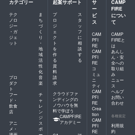
カテゴリー
起案サポート
サ
CAMP
ー
FIRE
テク
ま
プ
ス
ビ
につい
ノロ
ち
ロ
タ
ス
て
ジー
づ
ジ
ッ
・ガ
く
ェ
フ
CAM
CAMP
ジェ
り
ク
に
PFI
FIREと
ット
・
ト
相
RE
は
地
を
談
CAM
あんし
域
作
す
PFI
ん・安
活
る
る
RE
全への
性
資
コ
取り組
化
料
ミュ
み
プロ
音
請
ニ
ニュー
ダク
楽
求
ティ
ス
ト
CAM
ヘルプ
クラウドファ
フー
チ
PFI
お問い
ンディングの
ド・
ャ
RE
合わせ
ノウハウを無
飲食
レ
Crea
料で学ぼう
店
ン
tion
各種規定
CAMPFIRE
ジ
CAM
アカデミー
アニ
ス
利用規
PFI
メ・
ポ
約
RE
漫画
ー