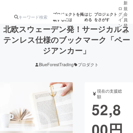
新
ロ
規
グ
会
プロジェクトを掲
はじ
プロジェクト
/
載するには
める
をさがす
イ
員
ン
登
北欧スウェーデン発！サージカルス
録
テンレス仕様のブックマーク「ペー
ジアンカー」
人気のプロ
注目のリ
注目の新着プロ
募集終了が近いプ
もうすぐ公開
ジェクト
ターン
ジェクト
ロジェクト
されます
BlueForestTrading
プロダクト
アート・写真
音楽
現在の支援総
テクノロジー・ガジェット
ゲーム・サ
額
52,8
映像・映画
書籍・雑誌
00
円
ビジネス・起業
チャレンジ