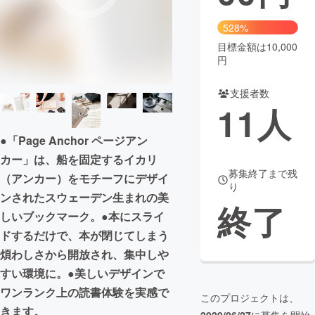
まちづくり・地域活性化
528%
目標金額は10,000
円
CAMPFIRE for Social Good
CAMPFIRE Creation
CAMPFIREふるさと納税
machi-ya
コミュニティ
支援者数
11
人
●「Page Anchor ページアン
カー」は、船を固定するイカリ
募集終了まで残
（アンカー）をモチーフにデザイ
り
ンされたスウェーデン生まれの美
終了
しいブックマーク。●本にスライ
ドするだけで、本が閉じてしまう
煩わしさから開放され、集中しや
すい環境に。●美しいデザインで
ワンランク上の読書体験を実感で
このプロジェクトは、
きます。