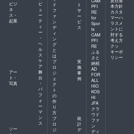
反社基
CAM
ビジ
ビ
ド
ト
本方針
PFI
ネ
ュ
フ
サ
カスタ
RE
ス・
ー
ァ
ー
マーハ
for
起業
テ
ン
ビ
ラスメ
Spor
ィ
デ
ス
ントに
ts
ー
ィ
対する
CAM
・
ン
考え方
PFI
ヘ
グ
クッ
RE
ル
と
キーポ
ふる
ス
は
リシー
さと
ケ
プ
実
納税
ア
ロ
施
AD
アー
舞
ジ
事
FOR
ト・
台
ェ
例
ALL
写真
・
ク
HIO
パ
ト
KOS
フ
の
HI
ォ
作
JFA
ー
り
クラ
マ
方
ウド
ン
プ
統
ファ
ス
ロ
計
ン
ソー
ジ
デ
ディ