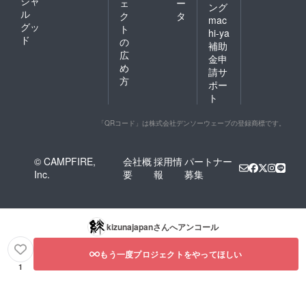
シャ
ェ
ー
ング
ル
ク
タ
mac
グッ
ト
hi-ya
ド
の
補助
広
金申
め
請サ
方
ポー
ト
「QRコード」は株式会社デンソーウェーブの登録商標です。
© CAMPFIRE,
会社概
採用情
パートナー
Inc.
要
報
募集
kizunajapan
さんへアンコール
もう一度プロジェクトをやってほしい
1