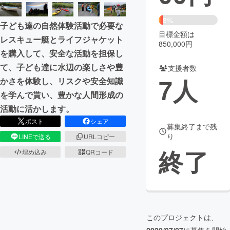
まちづくり・地域活性化
8%
子ども達の自然体験活動で必要な
目標金額は
レスキュー艇とライフジャケット
850,000円
CAMPFIRE for Social Good
CAMPFIRE Creation
を購入して、安全な活動を担保し
CAMPFIREふるさと納税
machi-ya
コミュニティ
て、子ども達に水辺の楽しさや豊
支援者数
7
人
かさを体験し、リスクや安全知識
を学んで貰い、豊かな人間形成の
活動に活かします。
ポスト
シェア
募集終了まで残
り
LINEで送る
URLコピー
終了
埋め込み
QRコード
このプロジェクトは、