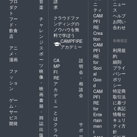
プロ
音
請
ニ
ニュー
ダク
楽
求
ティ
ス
ト
CAM
ヘルプ
クラウドファ
フー
チ
PFI
お問い
ンディングの
ド・
ャ
RE
合わせ
ノウハウを無
飲食
レ
Crea
料で学ぼう
店
ン
tion
各種規定
CAMPFIRE
ジ
CAM
アカデミー
アニ
ス
利用規
PFI
メ・
ポ
約
RE
漫画
ー
CA
説
細則
for
ツ
MP
明
プライ
Soci
ファ
映
FI
会
バシー
al
ッ
像
RE
・
ポリ
Goo
ショ
・
ア
相
シー
d
ン
映
カ
談
特定商
CAM
画
デ
会
取引法
PFI
ゲー
書
ミ
に基づ
RE
ム・
籍
ー
く表記
for
サー
・
と
情報セ
Ente
ビス
雑
は
キュリ
rtain
開発
誌
ク
サ
ティ方
men
出
ラ
ポ
針
t
版
ウ
ー