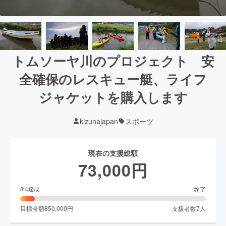
トムソーヤ川のプロジェクト 安
全確保のレスキュー艇、ライフ
ジャケットを購入します
kizunajapan
スポーツ
現在の支援総額
73,000
円
終了
8
%達成
目標金額
850,000
円
支援者数
7
人