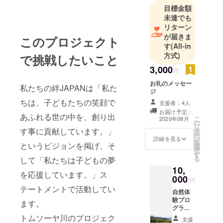
目標金額
日に「光り
未達でも
輝く島・希
リターン
望の家プロ
が届きま
このプロジェクト
ジェクト」
す
(All-in
として発足
方式)
で挑戦したいこと
しました。
3,000
円
2005年8月に
お礼のメッセー
私たちの絆JAPANは「私た
スリランカ
ジ
の紅茶畑の
ちは、子どもたちの笑顔で
支援者：4人
中に、児童
お届け予定：
あふれる世の中を、創り出
こ
2020年08月
養護施設
の
リ
す事に貢献しています。」
「光り輝く
タ
ー
ン
詳細を見る
島・希望の
を
というビジョンを掲げ、そ
選
択
家」を建設
す
る
して「私たちは子どもの夢
して、スリ
10,
を応援しています。」ス
ランカの子
000
円
ども支援、
テートメントで活動してい
自然体
農村自立支
験プロ
ます。
援と活動を
グラ
ム、ト
トムソーヤ川のプロジェク
続けてまい
支援