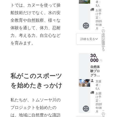
ムソー
者：
りました。
トでは、カヌーを使って操
ヤ川の
3人
プロ
現在スリラ
お届
船技術だけでなく、水の安
ジェク
け予
ンカでは、
ト及び
定：
全教育や自然観察、様々な
子どもの教
森のプ
2020
年08
ロジェ
育支援、幼
体験を通して、体力、忍耐
こ
月
クト
の
稚園の先
リ
2020年
力、考える力、自立心など
タ
ー
生、農村の
及び
ン
詳細を見る
を
を育みます。
2021年
選
リーダーな
択
実地へ
す
どを対象に
る
の2名様
30,
参加
人材養育支
券 1
000
援、井戸建
円
枚 有
設支援など
自然体
効期限
験プロ
2020年
を行ってい
私がこのスポーツ
グラ
9月6日
ます。
ム、ト
～2021
支援
を始めたきっかけ
ムソー
国内では、
年11月7
者：
ヤ川の
日まで
0人
子どもの自
プロ
スリラ
お届
然体験活
ジェク
ンカ産
け予
私たちが、トムソーヤ川の
ト及び
セイロ
定：
動、児童養
森のプ
2020
ン紅茶
プロジェクトを始めたの
護施設支
年08
ロジェ
お礼の
こ
月
援、災害緊
クト
メッ
の
は、地域に自然豊かな諏訪
リ
2020年