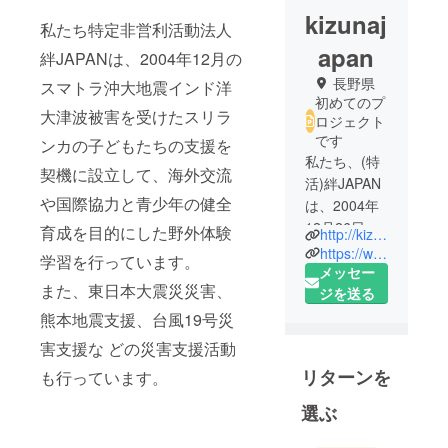
kizunaj
私たち特定非営利活動法人
apan
絆JAPANは、2004年12月の
長野県
スマトラ沖大地震インド洋
初めてのプ
大津波被害を受けたスリラ
ロジェクト
です
ンカの子どもたちの支援を
私たち、(特
契機に設立して、海外交流
活)絆JAPAN
や国際協力と青少年の健全
は、2004年
12月26日ス
育成を目的にした野外体験
http://kizunajapan.daiwa-hotcom.com/profile.html
マトラ沖大
https://www.facebook.com/NPO.kizuna.japan
学習を行っています。
地震インド
メッセー
また、東日本大震災災害、
洋大津波
ジを送る
で、大きな
熊本地震支援、台風19号災
被害を受け
害支援な どの災害支援活動
たスリラン
リターンを
も行っています。
カの子ども
たちの支援
選ぶ
を目的に、
2005年1月3