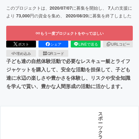
このプロジェクトは、
2020/07/07
に募集を開始し、
7
人の支援に
より
73,000
円の資金を集め、
2020/08/20
に募集を終了しました
もう一度プロジェクトをやってほしい
ポスト
シェア
LINEで送る
URLコピー
埋め込み
QRコード
子ども達の自然体験活動で必要なレスキュー艇とライフ
ジャケットを購入して、安全な活動を担保して、子ども
達に水辺の楽しさや豊かさを体験し、リスクや安全知識
を学んで貰い、豊かな人間形成の活動に活かします。
ス
ポ
ー
ツ
ク
ラ