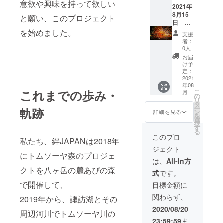
意欲や興味を持って欲しい
2020年
2021年
9月6日
8月15
と願い、このプロジェクト
～2021
日 諏
年11月7
訪湖上
を始めました。
支援
日まで
花火大
者：
スリラ
会湖上
0人
ンカ産
観覧
お届
セイロ
に、2名
け予
ン紅
様ご招
定：
茶 お
待
2021
年08
礼の
これまでの歩み・
こ
月
メッ
の
リ
セージ
タ
ー
軌跡
ン
詳細を見る
を
選
択
す
る
このプロ
私たち、絆JAPANは2018年
ジェクト
にトムソーヤ森のプロジェ
は、
All-In方
クトを八ヶ岳の麓あぴの森
式
です。
で開催して、
目標金額に
関わらず、
2019年から、諏訪湖とその
2020/08/20
周辺河川でトムソーヤ川の
23:59:59
ま