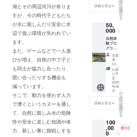
セージ
タ
急支援、環
ー
及び
湖とその周辺河川が有りま
ン
詳細を見る
境整備など
を
2021年
選
択
すが、今の時代子どもたち
実地へ
に取り組ん
す
る
の2名様
でいます。
が水に親しんだり安全に水
50,
参加
また、現在
券 3
000
円
辺で遊ぶ環境が失われてい
枚 有
は長野県諏
自然体
効期限
ます。
訪郡原村に
験プロ
2020年
グラ
事務所を置
9月6日
また、ゲームなどで一人遊
ム、ト
～2021
き、海外支
支援
ムソー
年11月7
びが増え、自然の中で子ど
者：
援と並行し
ヤ川の
日まで
0人
も同士が協力し合ったり、
プロ
スリラ
て子どもの
お届
ジェク
ンカ
け予
自然体験活
競い合ったりする機会も
ト及び
産 セ
定：
動、災害支
森のプ
2020
イロン
減っています。
年08
ロジェ
紅茶 お
援活動をし
こ
月
クト
礼の
の
そこで、動力を使わず人力
ています。
リ
2020年
メッ
タ
ー
及び
セージ
ン
で漕ぐというカヌーを通し
詳細を見る
を
2021年
選
択
実地へ
て、自然に親しみ水の危険
す
る
の3名様
性や安全に楽しむ知識や体
100
参加
券 5
,00
残り2
力、新しい事に挑戦しする
枚 有
0
円
効期限