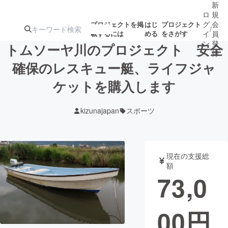
新
ロ
規
グ
会
プロジェクトを掲
はじ
プロジェクト
/
載するには
める
をさがす
イ
員
ン
登
トムソーヤ川のプロジェクト 安全
録
確保のレスキュー艇、ライフジャ
ケットを購入します
人気のプロ
注目のリ
注目の新着プロ
募集終了が近いプ
もうすぐ公開
ジェクト
ターン
ジェクト
ロジェクト
されます
kizunajapan
スポーツ
アート・写真
音楽
現在の支援総
テクノロジー・ガジェット
ゲーム・サ
額
73,0
映像・映画
書籍・雑誌
00
円
ビジネス・起業
チャレンジ