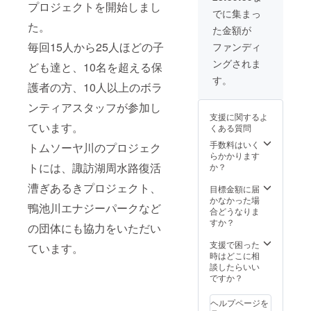
プロジェクトを開始しまし
でに集まっ
た。
た金額が
毎回15人から25人ほどの子
ファンディ
ングされま
ども達と、10名を超える保
す。
護者の方、10人以上のボラ
ンティアスタッフが参加し
支援に関するよ
ています。
くある質問
手数料はいく
トムソーヤ川のプロジェク
らかかります
トには、諏訪湖周水路復活
か？
漕ぎあるきプロジェクト、
目標金額に届
かなかった場
鴨池川エナジーパークなど
合どうなりま
すか？
の団体にも協力をいただい
支援で困った
ています。
時はどこに相
談したらいい
ですか？
ヘルプページを