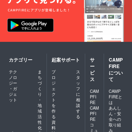
カテゴリー
起案サポート
サ
CAMP
ー
FIRE
テク
ま
プ
ス
ビ
につい
ノロ
ち
ロ
タ
ス
て
ジー
づ
ジ
ッ
・ガ
く
ェ
フ
CAM
CAMP
ジェ
り
ク
に
PFI
FIREと
ット
・
ト
相
RE
は
地
を
談
CAM
あんし
域
作
す
PFI
ん・安
活
る
る
RE
全への
性
資
コ
取り組
化
料
ミュ
み