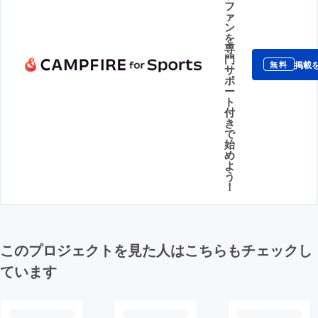
フ
ァ
ン
を
専
門
掲載
無料
サ
ポ
ー
ト
付
き
で
始
め
よ
う
！
このプロジェクトを見た人はこちらもチェックし
ています