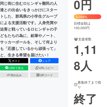
0
円
同じ街に住むロヒンギャ難民の人
まちづくり・地域活性化
達との出会いをきっかけにスター
トした、群馬県の小学生グループ
3,056%
による支援活動です。人身売買や
目標金額は
CAMPFIRE for Social Good
CAMPFIRE Creation
100,000円
迫害と戦っているロヒンギャの子
CAMPFIREふるさと納税
machi-ya
コミュニティ
どもたちの為に、鉛筆やノート、
支援者数
サッカーボールを、そして何より
1,11
も「応援しているから頑張って」
と、生きる希望を届けたい！
8
人
ポスト
シェア
LINEで送る
URLコピー
埋め込み
QRコード
募集終了まで残
り
終了