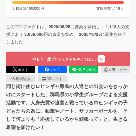
目標金額
100,000
円
支援者数
1,118
人
このプロジェクトは、
2020/08/25
に募集を開始し、
1,118
人の支
援により
3,056,000
円の資金を集め、
2020/10/25
に募集を終了
しました
もう一度プロジェクトをやってほしい
22
ポスト
シェア
LINEで送る
URLコピー
埋め込み
QRコード
同じ街に住むロヒンギャ難民の人達との出会いをきっか
けにスタートした、群馬県の小学生グループによる支援
活動です。人身売買や迫害と戦っているロヒンギャの子
どもたちの為に、鉛筆やノート、サッカーボールを、そ
して何よりも「応援しているから頑張って」と、生きる
希望を届けたい！