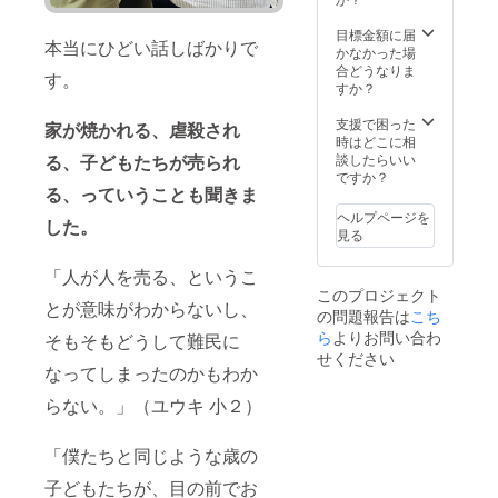
を書き
きれな
目標金額に届
本当にひどい話しばかりで
いと思
かなかった場
い、手
合どうなりま
す。
書きの
すか？
手紙を
印刷し
支援で困った
家が焼かれる、虐殺され
ても
時はどこに相
らって
談したらいい
る、子どもたちが売られ
お送り
ですか？
る、っていうことも聞きま
しよう
と思っ
ヘルプページを
した。
ていま
見る
す。本
当にご
「人が人を売る、というこ
めんな
このプロジェクト
さ
とが意味がわからないし、
の問題報告は
こち
い。）
ら
よりお問い合わ
You will
そもそもどうして難民に
be
せください
なってしまったのかもわか
receivi
ng our
らない。」（ユウキ 小２）
sincere
thank-
you
「僕たちと同じような歳の
hand
writing
子どもたちが、目の前でお
letter