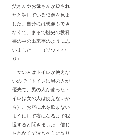
and our
父さんやお母さんが殺され
report
on our
たと話している映像を見ま
further
した。自分には想像もでき
activity
on this
なくて、まるで歴史の教科
project,
also an
書の中の出来事のように思
original
tin
いました。」（ソウマ 小
badge
we
６）
designe
d!
「女の人はトイレが使えな
いので（トイレは男の人が
優先で、男の人が使ったト
イレは女の人は使えないか
ら）、お昼に水を飲まない
ようにして夜になるまで我
慢すると聞きました。信じ
られなくて泣きそうになり