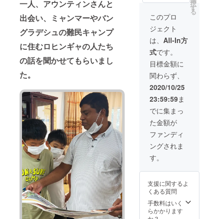
一人、アウンティンさんと
択
も支援
す
る
してく
このプロ
出会い、ミャンマーやバン
れるの
ジェクト
は20人
グラデシュの難民キャンプ
くらい
は、
All-In方
に住むロヒンギャの人たち
かなと
式
です。
思って
の話を聞かせてもらいまし
いまし
目標金額に
た。
た。
関わらず、
が、予
想以上
2020/10/25
にたく
23:59:59
ま
さんの
人が支
でに集まっ
援して
た金額が
くれ
て、本
ファンディ
当にう
ングされま
れしく
て感謝
す。
の気持
ちで
いっぱ
支援に関するよ
いで
くある質問
す。で
も、手
手数料はいく
書きの
らかかります
お手紙
か？