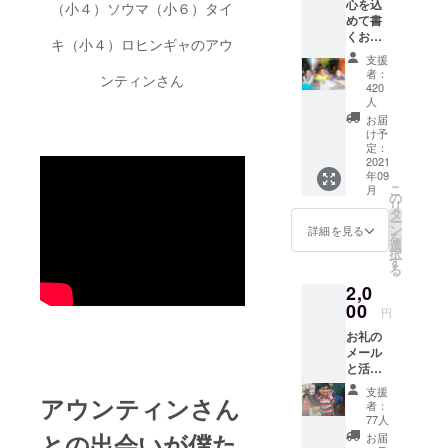
心を込
（小４）ソウマ（小６）タイ
めて書
くお礼
キ（小４）ロヒンギャのアウ
のメー
支援
ルと、
者：
ンティンさん
活動レ
420
ポート
人
をお送
お届
りしま
け予
す！
定：
2021
You will
年09
be
こ
月
receivi
の
リ
ng our
タ
ー
sincere
ン
詳細を見る
を
thank
選
択
you e-
す
る
mail
2,0
and
00
also a
円
report
お礼の
on our
メール
further
と活動
activitie
報告、
s.
支援
それと
アウンティンさん
者：
オリジ
77人
ナル缶
との出会いが僕た
お届