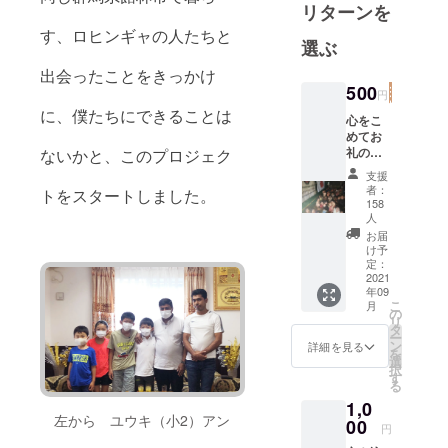
リターンを
す、ロヒンギャの人たちと
選ぶ
出会ったことをきっかけ
500
円
に、僕たちにできることは
心をこ
めてお
礼の
ないかと、このプロジェク
メール
支援
をお届
者：
トをスタートしました。
けしま
158
す！！
人
We'll be
お届
sending
け予
you a
定：
2021
sincere
年09
thank
こ
月
you
の
リ
email!
タ
ー
ン
詳細を見る
を
選
択
す
る
1,0
左から ユウキ（小2）アン
00
円