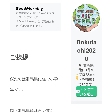
社会問題と向き合う人のクラウ
ドファンディング
「GoodMorning」にて実施され
たプロジェクトです。
Bokuta
chi202
ご挨拶
0
群馬県
他に1件の
プロジェク
僕たちは群馬県に住む小学
トを掲載し
ています
生です。
メッセー
ジを送る
同じ群馬県館林市で暮ら