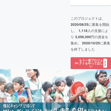
このプロジェクトは、
2020/08/25
に募集を開始
し、
1,118
人の支援によ
り
3,056,000
円の資金を
集め、
2020/10/25
に募集
を終了しました
もう一度プロジェ
2
クトをやってほし
2
い