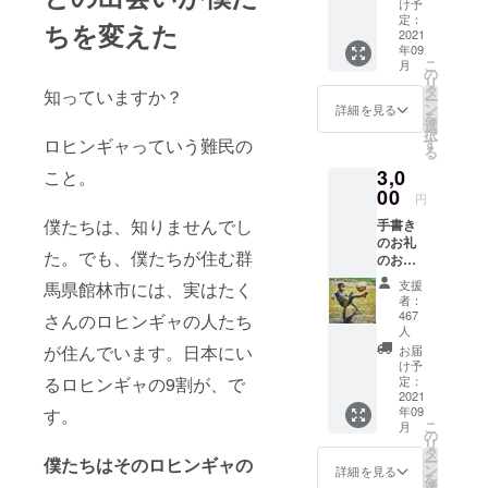
バッジ
け予
をお送
定：
ちを変えた
りしま
2021
年09
す。
こ
月
You will
の
リ
be
タ
知っていますか？
ー
receivi
ン
詳細を見る
を
ng our
選
択
sincere
す
ロヒンギャっていう難民の
る
thank-
3,0
you
こと。
email
00
円
and our
僕たちは、知りませんでし
手書き
report
のお礼
on our
た。でも、僕たちが住む群
のお手
further
紙と、
activity
支援
馬県館林市には、実はたく
活動報
on this
者：
告、オ
project,
467
さんのロヒンギャの人たち
リジナ
also an
人
ル缶
original
が住んでいます。日本にい
お届
バッジ
tin
け予
をお送
定：
るロヒンギャの9割が、で
badge
2021
りしま
we
年09
す。
す。
designe
こ
月
（8月29
の
d!
リ
日：最
タ
ー
僕たちはそのロヒンギャの
初は
ン
詳細を見る
を
3000円
選