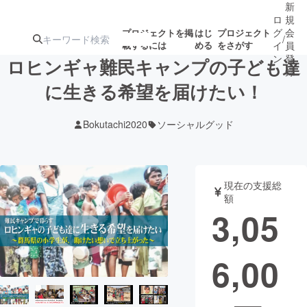
新
ロ
規
グ
会
プロジェクトを掲
はじ
プロジェクト
/
載するには
める
をさがす
イ
員
ン
登
ロヒンギャ難民キャンプの子ども達
録
に生きる希望を届けたい！
人気のプロ
注目のリ
注目の新着プロ
募集終了が近いプ
もうすぐ公開
Bokutachi2020
ソーシャルグッド
ジェクト
ターン
ジェクト
ロジェクト
されます
アート・写真
音楽
現在の支援総
額
3,05
テクノロジー・ガジェット
ゲーム・サ
6,00
映像・映画
書籍・雑誌
ビジネス・起業
チャレンジ