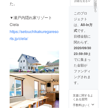
瀬戸内
ン
の詳細
詳細を見る
を
た。
の穂先
施設
号の後
隠れ家
選
はこち
択
を茶色
オープ
に、施
リゾー
す
ら
る
でもオ
ンが間
設毎に
ト2棟目
https://
このプロ
レンジ
に合わ
名前を
オープ
commu
▼瀬戸内隠れ家リゾート
ジェクト
でもな
ない場
決めて
ン記念
nity.ca
い夕暮
合は、
いま
レセプ
Ciela
mp-
は、
All-In方
れ時の
瀬戸内
す。 一
ション
fire.jp/p
式
です。
様なノ
隠れ家
棟目の
https://setouchikakuregareso
パー
rojects/
スタル
リゾー
「Ciela
ティへ
view/22
目標金額に
rts.jp/ciela/
ジック
トCiela
」の場
ご招待
6406
関わらず、
な色合
にて優
合、
日時：
【２】
いに柿
先宿泊
「空に
2020年
瀬戸内
2020/09/30
渋で染
券をご
帆を立
11月末
隠れ家
23:59:59
ま
め上げ
利用い
てる」
頃（改
リゾー
まし
ただけ
意味を
修工事
ト2棟目
でに集まっ
た。 柿
ま
込めて
の進捗
オープ
た金額が
渋染は
す。
造語で
状況に
ン記念
平安時
大人4名
命名い
よって
レセプ
ファンディ
代より
様を超
たしま
変わり
ション
ングされま
連綿と
えた人
した。
ます）
パー
受け継
数でご
2棟目も
場所：
ティへ
す。
がれて
利用頂
施設の
広島県
ご招待
きた完
く場合
特徴を
尾道市
日時：
全自然
は、現
表した
百島町
2020年
支援に関するよ
由来の
地でお
名前を
2581-8
11月末
くある質問
染料
一人
決めて
※本イベ
頃（改
で、抗
3,300円
いく上
ントへ
手数料はいく
修工事
菌効果
（税
で、当