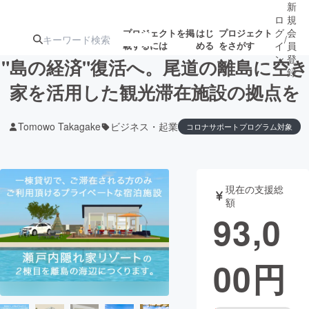
新
ロ
規
グ
会
プロジェクトを掲
はじ
プロジェクト
/
載するには
める
をさがす
イ
員
ン
登
"島の経済"復活へ。尾道の離島に空き
録
家を活用した観光滞在施設の拠点を
人気のプロ
注目のリ
注目の新着プロ
募集終了が近いプ
もうすぐ公開
Tomowo Takagake
ビジネス・起業
コロナサポートプログラム対象
ジェクト
ターン
ジェクト
ロジェクト
されます
アート・写真
音楽
現在の支援総
額
93,0
テクノロジー・ガジェット
ゲーム・サ
映像・映画
書籍・雑誌
00
円
ビジネス・起業
チャレンジ