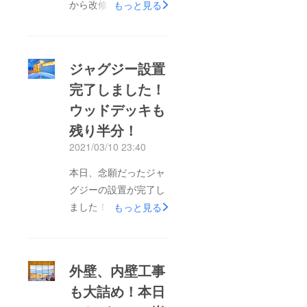
から改修工事を開始し
もっと見る
た2棟目、ついに完成
いたしました。施設名
は、瀬戸内隠れ家リ
ジャグジー設置
ゾートViena(ビエナ)
完了しました！
です。名前の由来は、
ウッドデッキも
「眺望が良い」をスペ
イン語で訳すと
残り半分！
「Buena Vista」とな
2021/03/10 23:40
り、そこから文字を組
本日、念願だったジャ
み合わせて造語で作り
グジーの設置が完了し
ました。まだWEBサイ
ました！さっそくお祝
もっと見る
ト上には、Viena(ビエ
いと体感テストも兼ね
ナ)の客室情報は掲載
て、一番風呂を頂きま
しておりませんが、
した。笑ジャグジーか
「宿泊予約」ボタンを
外壁、内壁工事
ら臨む瀬戸内海は、
押して頂ければ、ご予
も大詰め！本日
昔、バリ島のリゾート
約可能な日程で施設の