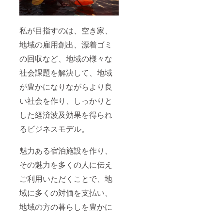
瀬戸内
隠れ家
リゾー
私が目指すのは、空き家、
ト2棟目
オープ
地域の雇用創出、漂着ゴミ
ン記念
レセプ
の回収など、地域の様々な
ション
パー
社会課題を解決して、地域
ティへ
が豊かになりながらより良
ご招待
日時：
い社会を作り、しっかりと
2020年
11月末
した経済波及効果を得られ
頃（改
修工事
るビジネスモデル。
の進捗
状況に
よって
魅力ある宿泊施設を作り、
変わり
ます）
その魅力を多くの人に伝え
場所：
ご利用いただくことで、地
広島県
尾道市
域に多くの対価を支払い、
百島町
2581-8
地域の方の暮らしを豊かに
※本イベ
ントへ