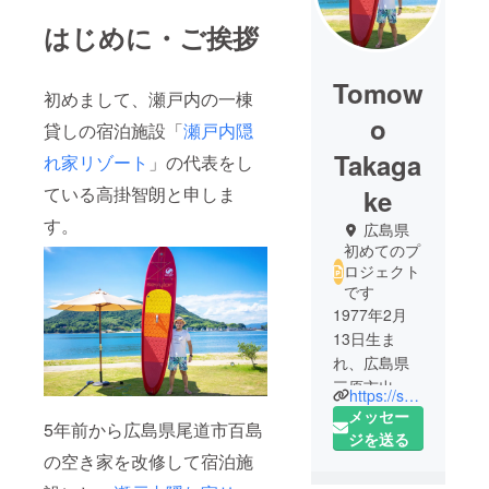
はじめに・ご挨拶
Tomow
初めまして、瀬戸内の一棟
o
貸しの宿泊施設「
瀬戸内隠
Takaga
れ家リゾート
」の代表をし
ている高掛智朗と申しま
ke
す。
広島県
初めてのプ
ロジェクト
です
1977年2月
13日生ま
れ、広島県
三原市出
https://setouchikakuregaresorts.jp
身。 大学
メッセー
5年前から広島県尾道市百島
生活は大
ジを送る
阪、社会人
の空き家を改修して宿泊施
生活は東京