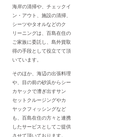
ます）
ンライ
すが、
海岸の清掃や、チェックイ
場所：
ンでの
それま
ン・アウト、施設の清掃、
広島県
開催と
でにご
尾道市
なる場
希望の
シーツやタオルなどのク
百島町
合もあ
ご宿泊
2581-8
りま
日を連
リーニングは、百島在住の
※本イベ
す。
絡頂け
ントへ
れば、
ご家族に委託し、島外貨取
参加す
先着順
る際
で優先
得の手段として役立てて頂
の、諸
して予
費用
約を確
いています。
（交
定させ
通・宿
て頂き
そのほか、海辺の出張料理
泊等）
ます。
はご負
万一、
や、目の前の砂浜からシー
担頂く
施設
形とな
オープ
カヤックで漕ぎ出すサン
りま
ンが間
す。 ※
に合わ
セットクルージングやカ
昨今の
ない場
情勢を
合は、
ヤックフィッシングなど
踏ま
瀬戸内
も、百島在住の方々と連携
え、オ
隠れ家
ンライ
リゾー
したサービスとしてご提供
ンでの
トCiela
開催と
にて優
させて頂いております。
なる場
先宿泊