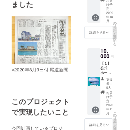
fire.jp/p
お届
ました
ニティ
ヒード
ents.ht
け予
rojects/
【シル
リッ
定：
ml ※日
view/22
バー会
2020
パーを
本国内
6406
年10
員】入
お届け
のみの
【２】
こ
月
会資格
しま
の
発送と
瀬戸内
リ
4ヵ月分
す。 ※
タ
させて
隠れ家
ー
提供
職人の
ン
頂きま
詳細を見る
リゾー
を
「瀬戸
手作り
選
す。 ※
ト2棟目
択
内隠れ
ですの
す
発送は
オープ
る
家リ
で、写
10月以
ン記念
10,
ゾート
真と若
降、順
レセプ
Salon【
000
干形状
次発送
ション
円
シル
が異な
を予定
パー
【１】
バー会
る場合
してい
ティへ
公式
員】」
※2020年8月9日付 尾道新聞
があり
ます
ご招待
ホーム
に4ヵ月
ます。
が、野
日時：
ページ
参加で
※発送は
菜の収
2020年
支援
にクレ
きま
10月以
穫状況
者：
11月末
ジット
す。
降、ご
0人
により
頃（改
を入れ
【シル
支援頂
数週間
お届
修工事
る権利
バー会
いた順
け予
遅れる
の進捗
このプロジェクト
瀬戸内
員の権
定：
に順次
場合が
状況に
隠れ家
2020
利につ
発送を
ある事
よって
年11
で実現したいこと
リゾー
いて】
予定し
をご了
変わり
こ
月
ト公式
1、
の
ていま
承くだ
ます）
リ
ホーム
facebo
タ
す。
さい。
場所：
ー
ページ
ok会員
ン
【２】
詳細を見る
【２】
広島県
を
今回計画しているプロジェ
の記事
限定グ
選
瀬戸内
瀬戸内