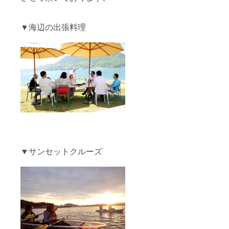
合もあ
券をご
りま
利用い
す。
ただけ
▼海辺の出張料理
ま
す。
大人4名
様を超
えた人
数でご
利用頂
く場合
は、現
地でお
一人
3,300円
（税
込）を
お支払
▼サンセットクルーズ
い頂く
形とな
りま
す。 ※
有効期
限：
2021年
12月15
日
【３】