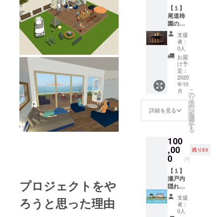
すが、
オンラ
ン記念
ます。
形とな
参加す
【１】
それま
イン交
レセプ
【２】
りま
る際
尾道柿
でにご
流会で
ション
瀬戸内
す。 ※
の、諸
園の柿
希望の
交流で
パー
隠れ家
昨今の
費用
渋染オ
ご宿泊
きます
ティへ
リゾー
支援
情勢を
（交
リジナ
日を連
3、会員
ご招待
者：
ト2棟目
踏ま
通・宿
ル熊野
絡頂け
限定の
0人
日時：
オープ
え、オ
泊等）
化粧筆
れば、
特別プ
2020年
お届
ン記念
ンライ
はご負
３本
先着順
ランを
け予
11月末
レセプ
ンでの
担頂く
セット
で優先
定：
ご利用
頃（改
ション
開催と
形とな
（先行
2020
して予
頂けま
修工事
パー
なる場
りま
年10
特別販
約を確
す 4、
の進捗
ティへ
合もあ
こ
す。 ※
月
売） 熊
定させ
の
瀬戸内
状況に
ご招待
りま
リ
昨今の
野筆で
て頂き
タ
隠れ家
よって
日時：
す。
ー
情勢を
名高い
ます。
ン
リゾー
詳細を見る
変わり
2020年
を
踏ま
晃祐堂
万一、
選
トCiela
ます）
11月末
択
え、オ
の熊野
施設
す
の実績
場所：
頃（改
る
ンライ
化粧
オープ
データ
広島県
修工事
ンでの
100
筆、尾
ンが間
共有
尾道市
の進捗
開催と
道柿園
,00
に合わ
5、瀬戸
百島町
残り50
状況に
なる場
の柿
ない場
0
内隠れ
2581-8
よって
円
合もあ
渋、尾
合は、
家リ
※本イベ
変わり
りま
道帆布
【１】
瀬戸内
ゾート
ントへ
ます）
す。
のポー
瀬戸内
隠れ家
に関す
参加す
プロジェクトをや
場所：
チが
隠れ家
リゾー
る質疑
る際
広島県
セット
リゾー
トCiela
応答
の、諸
尾道市
支援
ろうと思った理由
になっ
ト2棟
にて優
6、候補
費用
者：
百島町
たオリ
目 2泊
先宿泊
予定地
0人
（交
2581-8
ジナル
3日優先