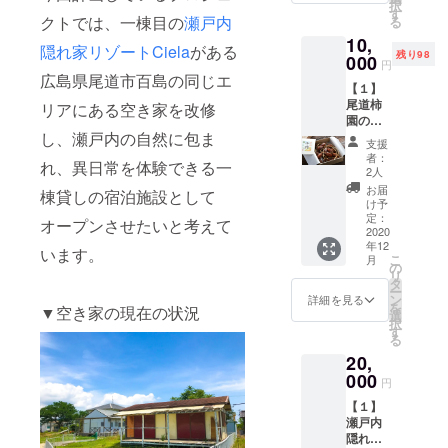
尾道市
択
にて、
ループ
す
隠れ家
隠れ家
百島町
クトでは、一棟目の
瀬戸内
る
ご支援
に参加
リゾー
リゾー
2581-8
10,
いただ
できま
ト2棟目
ト2棟目
隠れ家リゾートCiela
がある
※本イベ
残り98
いた方
000
す 2、
オープ
オープ
円
ントへ
として
オンラ
ン記念
広島県尾道市百島の同じエ
ン記念
参加す
【１】
名前を
イン交
レセプ
レセプ
る際
尾道柿
掲載し
リアにある空き家を改修
流会で
ション
ション
の、諸
園の干
ます。
交流で
パー
パー
費用
し柿
し、瀬戸内の自然に包ま
※クレ
きます
ティへ
ティへ
支援
（交
（西条
ジット
3、会員
ご招待
者：
ご招待
通・宿
れ、異日常を体験できる一
柿特上
に掲載
限定の
2人
日時：
日時：
泊等）
品） 国
して欲
特別プ
2020年
お届
2020年
はご負
棟貸しの宿泊施設として
産・無
しいお
ランを
け予
11月末
11月末
担頂く
添加・
名前を
定：
ご利用
頃（改
オープンさせたいと考えて
頃（改
形とな
無着
2020
備考欄
頂けま
修工事
修工事
りま
年12
色・自
に記載
す 4、
います。
の進捗
の進捗
す。 ※
こ
月
然乾燥
してく
の
瀬戸内
状況に
状況に
昨今の
リ
のこだ
ださ
タ
隠れ家
よって
よって
情勢を
ー
わり干
い。ご
ン
リゾー
詳細を見る
変わり
変わり
踏ま
を
▼空き家の現在の状況
し柿
記入・
選
トCiela
ます）
ます）
え、オ
択
セット
ご指定
す
の実績
場所：
場所：
ンライ
る
（ギフ
がない
データ
広島県
広島県
ンでの
20,
ト20個
場合、
共有
尾道市
尾道市
開催と
入り）
000
漢字フ
5、瀬戸
百島町
円
百島町
なる場
きめ細
ルネー
内隠れ
2581-8
2581-8
合もあ
【１】
やかで
ムにて
家リ
※本イベ
※本イベ
りま
瀬戸内
美しい
掲載し
ゾート
ントへ
ントへ
す。
隠れ家
西条柿
ます。
に関す
参加す
参加す