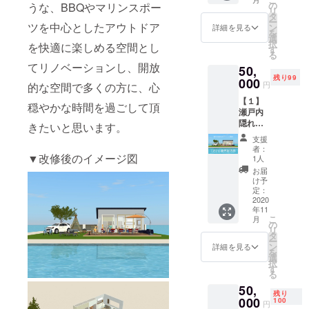
会資格
ル）、
の
園の人
うな、BBQやマリンスポー
ティへ
瀬戸内
リ
2ヵ月分
その場
タ
気商品
ご招待
隠れ家
ー
提供
ツを中心としたアウトドア
で改修
ン
を、今
詳細を見る
日時：
リゾー
を
「瀬戸
工事に
選
回のプ
2020年
ト2棟目
択
を快適に楽しめる空間とし
内隠れ
掛かる
す
ロジェ
11月末
オープ
る
家リ
ご質問
クトの
頃（改
ン記念
てリノベーションし、開放
50,
ゾート
等にお
為に特
修工事
レセプ
残り99
Salon【
000
答えし
別に在
の進捗
円
ション
的な空間で多くの方に、心
ゴール
ます。
庫を確
状況に
パー
【１】
ド会
※リアル
保して
穏やかな時間を過ごして頂
よって
ティへ
瀬戸内
員】」
での視
頂ける
変わり
ご招待
隠れ家
に2ヵ月
察の場
きたいと思います。
ことに
ます）
日時：
リゾー
参加で
合、諸
なりま
場所：
支援
2020年
ト2棟
きま
費用
した。
者：
広島県
11月末
目 1泊
▼改修後のイメージ図
す。
（交
1人
※今年の
尾道市
頃（改
2日優先
【ゴー
通・宿
秋に収
お届
百島町
修工事
宿泊券
ルド会
泊等）
け予
穫した
2581-8
の進捗
瀬戸内
員の権
定：
はご負
出来た
※本イベ
状況に
隠れ家
2020
利につ
担頂く
ての干
ントへ
よって
年11
リゾー
いて】
形とな
し柿を
参加す
変わり
こ
月
ト2棟目
1、
の
りま
発送し
る際
ます）
リ
は、
facebo
タ
す。
ますの
の、諸
場所：
ー
2020年
ok会員
ン
【２】
詳細を見る
で、12
費用
広島県
を
12月プ
限定グ
選
瀬戸内
月下旬
（交
尾道市
択
レオー
ループ
す
隠れ家
以降、
通・宿
百島町
る
プンを
に参加
リゾー
順次発
泊等）
2581-8
50,
予定し
できま
ト2棟目
送させ
はご負
残り
※本イベ
ていま
000
す 2、
100
オープ
て頂き
円
担頂く
ントへ