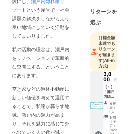
設にし、
瀬戸内隠れ家リ
で過ごした
ゾート
という屋号で、社会
リターンを
のち、2013
課題の解決をしながらより
年より広島
選ぶ
県尾道市で
良い地域にしていく活動を
会社員とし
してまいりました。
目標金額
て働きなが
未達でも
ら、一棟貸
リターン
私の活動の理念は、瀬戸内
しの宿泊施
が届きま
をリノベーションで革新的
設、瀬戸内
す
(All-in
隠れ家リ
方式)
な空間にする、ということ
ゾートCiela
3,0
にあります。
をオープ
00
円
ン。 2017
【１】
空き家などの遊休不動産に
年より個人
「瀬戸
内隠れ
新しい価値を与えて運用す
事業主とし
家リ
て独立、専
支援
ることで、私達が暮らす地
ゾート
者：
門分野のデ
Salon」
0人
域、瀬戸内の魅力が高ま
コミュ
ジタルマー
お届
ニティ
け予
り、それを魅力に感じて外
ケティング
【レ
定：
の手法を活
ギュ
2020
へ出ていく人の数が減り、
年10