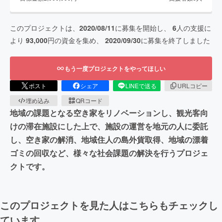
このプロジェクトは、
2020/08/11
に募集を開始し、
6
人の支援に
より
93,000
円の資金を集め、
2020/09/30
に募集を終了しました
もう一度プロジェクトをやってほしい
ポスト
シェア
LINEで送る
URLコピー
埋め込み
QRコード
地域の課題となる空き家をリノベーションし、観光客向
けの滞在施設にした上で、施設の運営を地元の人に委託
し、空き家の解消、地域住人の島外貨取得、地域の漂着
ゴミの回収など、様々な社会課題の解決を行うプロジェ
クトです。
このプロジェクトを見た人はこちらもチェックし
ています