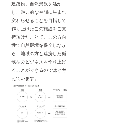
ンライ
建築物、自然景観を活か
支援頂
の進捗
かった
ンでの
いた順
状況に
場合
開催と
し、魅力的な空間に生まれ
に順次
よって
は、再
なる場
発送を
変わり
度ご検
合もあ
変わらせることを目指して
予定し
ます）
討いた
りま
ていま
場所：
だく場
作り上げたこの施設をご支
す。
す。
広島県
合がご
持頂けたことで、この方向
【２】
尾道市
ざいま
瀬戸内
百島町
す。
性で自然環境を保全しなが
隠れ家
2581-8
【２】
リゾー
※本イベ
瀬戸内
ら、地域の方と連携した循
ト2棟目
ントへ
隠れ家
オープ
参加す
リゾー
環型のビジネスを作り上げ
ン記念
る際
ト2棟
レセプ
の、諸
目 2泊
ることができるのではと考
ション
費用
3日優先
えています。
パー
（交
宿泊券
ティへ
通・宿
※瀬戸内
ご招待
泊等）
隠れ家
日時：
はご負
リゾー
2020年
担頂く
ト2棟目
11月末
形とな
は、
頃（改
りま
2020年
修工事
す。 ※
12月プ
の進捗
昨今の
レオー
状況に
情勢を
プンを
よって
踏ま
予定し
変わり
え、オ
ていま