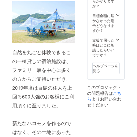
参加す
らかかります
の進捗
があり
込）を
施設が
る際
か？
状況に
日常の
お支払
お渡し
の、諸
よって
様々な
い頂く
する命
費用
目標金額に届
変わり
シーン
形とな
名ルー
（交
かなかった場
ます）
で活用
りま
ルに
通・宿
合どうなりま
場所：
されて
す。 ※
沿った
泊等）
すか？
広島県
おりま
有効期
形で複
はご負
尾道市
す。
限：
数案、
担頂く
支援で困った
百島町
「パウ
2021年
施設名
形とな
時はどこに相
2581-8
ダーブ
12月15
を考え
りま
談したらいい
※本イベ
自然を丸ごと体験できるこ
ラシ
日
て頂
す。 ※
ですか？
ントへ
丸」
【２】
き、そ
昨今の
参加す
の一棟貸しの宿泊施設は、
「チー
瀬戸内
の中か
情勢を
る際
ヘルプページを
クブラ
隠れ家
ら最も
踏ま
ファミリー層を中心に多く
の、諸
見る
シ」
リゾー
施設に
え、オ
費用
の方からご支持いただき、
「アイ
ト2棟目
適した
ンライ
（交
シャド
オープ
名前を
ンでの
通・宿
このプロジェクト
2019年度は百島の住人を上
ウ大」
ン記念
選ばせ
開催と
泊等）
の問題報告は
こち
の3点
レセプ
て頂き
なる場
はご負
回る600人強のお客様にご利
入った
ション
たいと
ら
よりお問い合わ
合もあ
担頂く
セット
パー
思いま
りま
形とな
せください
用頂くに至りました。
をお届
ティへ
す。 ※
す。
りま
けさせ
ご招待
ご提案
す。 ※
て頂き
日時：
頂いた
昨今の
ます。
2020年
中で適
新たなハコモノを作るので
情勢を
※発送は
11月末
した施
踏ま
はなく、その土地にあった
10月以
頃（改
設名案
え、オ
降、ご
修工事
が無