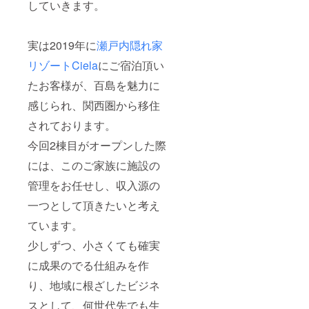
していきます。
参加す
る際
の、諸
実は2019年に
瀬戸内隠れ家
費用
（交
リゾートCiela
にご宿泊頂い
通・宿
泊等）
たお客様が、百島を魅力に
はご負
担頂く
感じられ、関西圏から移住
形とな
りま
されております。
す。 ※
今回2棟目がオープンした際
昨今の
情勢を
には、このご家族に施設の
踏ま
え、オ
管理をお任せし、収入源の
ンライ
ンでの
一つとして頂きたいと考え
開催と
なる場
ています。
合もあ
りま
少しずつ、小さくても確実
す。
に成果のでる仕組みを作
り、地域に根ざしたビジネ
スとして、何世代先でも生