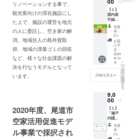
00
に参加
円
リノベーションする事で、
国の著
できま
【１】
名なレ
す 2、
観光客向けの滞在施設にし
国内産
ストラ
オンラ
竹細工
ンへ直
イン交
た上で、施設の運営を地元
のコー
卸で販
流会で
支援
ヒード
売し、
の人に委託し、空き家の解
交流で
者：
リッ
市場で
きます
2人
パー 竹
消、地域住人の島外貨取
流通し
3、会員
お届
細工の
ない高
限定の
け予
得、地域の漂着ゴミの回収
伝統工
掛農園
定：
特別プ
芸とし
2020
（広島
ランを
など、様々な社会課題の解
年10
て歴史
県三原
ご利用
こ
月
の古
市産）
の
頂けま
決を行なうモデルとなって
リ
い、広
の旬の
タ
す 「瀬
ー
島県三
お野菜
ン
戸内隠
います。
詳細を見る
を
次市三
を産地
選
れ家リ
択
良坂町
直送で
す
ゾート
る
で修行
お届け
Salon」
9,0
をした
しま
コミュ
竹細工
00
す。
ニティ
円
職人に
https://t
の詳細
2020年度、尾道市
【１】
より、
wilighte
はこち
「瀬戸
国産真
xpress-
ら
内隠れ
竹と黒
空家活用促進モデ
mizuka
https://
家リ
竹を加
ze.jp/ab
commu
支援
ゾート
工して
out/wes
nity.ca
者：
ル事業で採択され
Salon」
作った
t_japan/
0人
mp-
コミュ
コー
ingredi