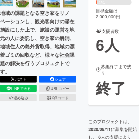
4%
目標金額は
まちづくり・地域活性化
地域の課題となる空き家をリノ
2,000,000円
ベーションし、観光客向けの滞在
施設にした上で、施設の運営を地
CAMPFIRE for Social Good
CAMPFIRE Creation
支援者数
6
人
元の人に委託し、空き家の解消、
CAMPFIREふるさと納税
machi-ya
コミュニティ
地域住人の島外貨取得、地域の漂
着ゴミの回収など、様々な社会課
題の解決を行うプロジェクトで
募集終了まで残
す。
り
ポスト
シェア
終了
LINEで送る
URLコピー
埋め込み
QRコード
このプロジェクトは、
2020/08/11
に募集を開始
し、
6
人の支援により