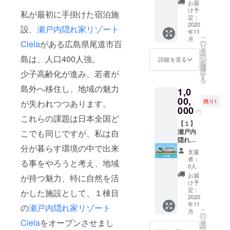
券をご
として
通・宿
お届
※本イベ
商
宿泊券
利用い
集めた
け予
泊等）
ントへ
私が最初に手掛けた宿泊施
品。
※瀬戸内
ただけ
定：
一部不
はご負
参加す
今回特
隠れ家
2020
ま
動産情
担頂く
設、
瀬戸内隠れ家リゾート
る際
年11
別に尾
リゾー
す。
報の共
形とな
の、諸
こ
月
道柿園
ト2棟目
大人4名
の
Ciela
がある広島県尾道市百
有 7、
りま
費用
リ
様より
は、
様を超
タ
1on1
す。 ※
（交
ー
仕入れ
2020年
島は、人口400人強。
えた人
ン
セッ
詳細を見る
昨今の
通・宿
を
させて
12月プ
数でご
選
ション
情勢を
泊等）
択
少子高齢化が進み、若者が
頂き、
レオー
利用頂
す
（60分/
踏ま
はご負
る
本プロ
プンを
く場合
月1回ま
え、オ
担頂く
島外へ移住し、地域の魅力
1,0
ジェク
予定し
は、現
で）参
ンライ
形とな
トにて
ていま
00,
地でお
加でき
ンでの
残り1
が失われつつあります。
りま
先行特
すが、
一人
000
ます
開催と
す。 ※
円
別販売
それま
3,300円
8、FB
これらの課題は日本全国ど
なる場
昨今の
とさせ
でにご
【１】
（税
メッセ
合もあ
情勢を
て頂い
希望の
瀬戸内
こでも同じですが、私は自
込）を
ン
りま
踏ま
ており
ご宿泊
隠れ家
お支払
ジャー
す。
え、オ
分が暮らす環境の中で出来
ます。
日を連
リゾー
い頂く
での個
ンライ
支援
格別の
絡頂け
ト2棟
形とな
別メッ
者：
ンでの
る事をやろうと考え、地域
肌触り
れば、
目 命
りま
セージ
0人
開催と
の粗光
先着順
名権 当
す。※有
「瀬戸
お届
なる場
が持つ魅力、特に自然を活
峰（そ
で優先
施設は
効期
内隠れ
け予
合もあ
こうほ
して予
「瀬戸
限：
定：
家リ
かした施設として、１棟目
りま
う※高級
約を確
内隠れ
2020
2021年
ゾート
す。
年11
山羊
定させ
家リ
12月15
の
瀬戸内隠れ家リゾート
Salon」
こ
月
毛）を
て頂き
ゾー
日
の
コミュ
リ
Ciela
をオープンさせまし
使用し
ます。
ト」と
【２】
タ
ニティ
ー
且つそ
万一、
いう屋