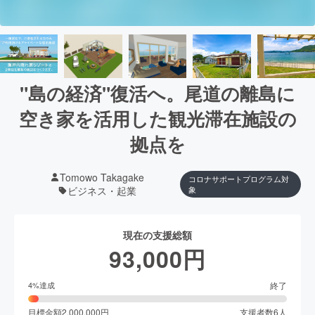
"島の経済"復活へ。尾道の離島に
空き家を活用した観光滞在施設の
拠点を
Tomowo Takagake
コロナサポートプログラム対
ビジネス・起業
象
現在の支援総額
93,000
円
終了
4
%達成
目標金額
2,000,000
円
支援者数
6
人