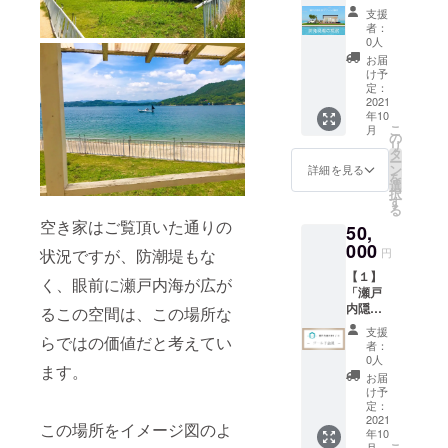
リゾー
を枝ご
※備考欄
る質疑
る際
支援
る際
ト2棟目
と詰
に記載
応答
者：
の、諸
の、諸
開発現
み、手
いただ
0人
6、候補
費用
費用
場の視
作業で
いたお
予定地
お届
（交
（交
察 ２棟
皮む
名前が
け予
として
通・宿
通・宿
目の開
き。無
定：
間違っ
集めた
泊等）
泊等）
発現場
2021
添加に
ていた
一部不
はご負
はご負
年10
をライ
こだわ
場合の
動産情
担頂く
担頂く
こ
月
ブでお
り、硫
の
訂正は
報の共
形とな
形とな
リ
見せし
黄燻製
タ
行えま
有 「瀬
りま
りま
ー
質問に
や乾燥
ン
せんの
詳細を見る
戸内隠
す。 ※
す。 ※
を
お答え
機を使
選
で、間
れ家リ
昨今の
昨今の
択
しま
わず、
す
違いの
ゾート
情勢を
情勢を
る
す。 ※
100％天
ないよ
Salon」
踏ま
踏ま
空き家はご覧頂いた通りの
50,
ご希望
日干し
うにご
コミュ
え、オ
え、オ
の改修
000
で手間
入力く
ニティ
円
状況ですが、防潮堤もな
ンライ
ンライ
工程の
暇かけ
ださ
の詳細
ンでの
ンでの
【１】
タイミ
て仕上
い。
く、眼前に瀬戸内海が広が
はこち
開催と
開催と
「瀬戸
ング
げた特
【２】
ら
なる場
なる場
内隠れ
で、1時
るこの空間は、この場所な
上品の
瀬戸内
https://
合もあ
合もあ
家リ
間程度
干し柿
隠れ家
commu
支援
りま
りま
ゾート
らではの価値だと考えてい
の現地
をお届
リゾー
者：
nity.ca
す。
す。
Salon」
視察
けしま
0人
ト2棟目
mp-
ます。
コミュ
（オン
す。 販
オープ
お届
fire.jp/p
ニティ
ライン
売後売
け予
ン記念
rojects/
【ゴー
形式ま
定：
り切れ
レセプ
view/22
ルド会
2021
たはリ
となる
ション
この場所をイメージ図のよ
6406
年10
員】入
ア
尾道柿
パー
【２】
こ
月