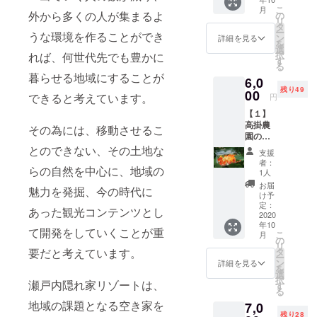
ラー会
かし、オー
こ
月
員】入
外から多くの人が集まるよ
の
リ
プンから4年
会資格
タ
ー
うな環境を作ることができ
4ヵ月分
連続で120%
ン
詳細を見る
を
提供
選
成長を達
択
れば、何世代先でも豊かに
「瀬戸
す
る
成。 現
内隠れ
暮らせる地域にすることが
6,0
家リ
在、2021年
残り49
ゾート
00
できると考えています。
円
オープンに
Salon【
【１】
向け、2棟目
レギュ
高掛農
ラー会
その為には、移動させるこ
の宿泊施設
園のベ
員】」
を開発中。
ビー
に4ヵ月
とのできない、その土地な
支援
リーフ
参加で
者：
らの自然を中心に、地域の
（300g
きま
1人
）、エ
す。
お届
魅力を発掘、今の時代に
ディブ
【レ
け予
ルフラ
ギュ
定：
あった観光コンテンツとし
ワー（1
2020
ラー会
年10
パッ
員の権
て開発をしていくことが重
こ
月
ク）
利につ
の
リ
セット
いて】
タ
要だと考えています。
ー
高級寝
1、
ン
詳細を見る
を
台列車
facebo
選
択
「瑞
瀬戸内隠れ家リゾートは、
ok会員
す
る
風」で
限定グ
地域の課題となる空き家を
7,0
採用さ
ループ
残り28
れ、全