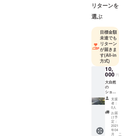
リターンを
選ぶ
目標金額
未達でも
リターン
が届きま
す
(All-in
方式)
10,
000
円
大自然
の
ショー
トMVを
支援
配布致
者：
しま
0人
す！
お届
（2フラ
け予
イト・
定：
12分ず
2021
年04
つを編
こ
月
集） ※