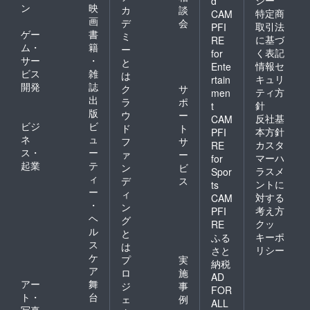
シー
d
ン
映
カ
談
特定商
CAM
画
デ
会
取引法
PFI
ゲー
書
ミ
に基づ
RE
ム・
籍
ー
く表記
for
サー
・
と
情報セ
Ente
ビス
雑
は
キュリ
rtain
開発
誌
ク
サ
ティ方
men
出
ラ
ポ
針
t
版
ウ
ー
反社基
CAM
ビジ
ビ
ド
ト
本方針
PFI
ネ
ュ
フ
サ
カスタ
RE
ス・
ー
ァ
ー
マーハ
for
起業
テ
ン
ビ
ラスメ
Spor
ィ
デ
ス
ントに
ts
ー
ィ
対する
CAM
・
ン
考え方
PFI
ヘ
グ
クッ
RE
ル
と
キーポ
ふる
ス
は
リシー
さと
ケ
プ
実
納税
ア
ロ
施
AD
アー
舞
ジ
事
FOR
ト・
台
ェ
例
ALL