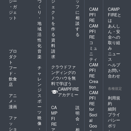
ジー
づ
ジ
ッ
・ガ
く
ェ
フ
CAM
CAMP
ジェ
り
ク
に
PFI
FIREと
ット
・
ト
相
RE
は
地
を
談
CAM
あんし
域
作
す
PFI
ん・安
活
る
る
RE
全への
性
資
コ
取り組
化
料
ミュ
み
プロ
音
請
ニ
ニュー
ダク
楽
求
ティ
ス
ト
CAM
ヘルプ
クラウドファ
フー
チ
PFI
お問い
ンディングの
ド・
ャ
RE
合わせ
ノウハウを無
飲食
レ
Crea
料で学ぼう
店
ン
tion
各種規定
CAMPFIRE
ジ
CAM
アカデミー
アニ
ス
利用規
PFI
メ・
ポ
約
RE
漫画
ー
CA
説
細則
for
ツ
MP
明
プライ
Soci
ファ
映
FI
会
バシー
al
ッ
像
RE
・
ポリ
Goo
ショ
・
ア
相