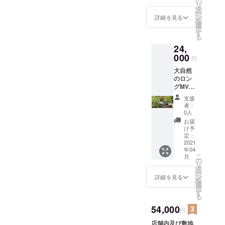
の
リ
交通
タ
ー
費・宿
ン
詳細を見る
を
泊費用
選
択
はかか
す
る
りませ
24,
ん！ 撮
影終わ
000
円
り次第
大自然
随時、
のロン
配布を
グMVを
致しま
配布致
す！
支援
しま
者：
す！
0人
（3フラ
お届
イト・
け予
13分ず
定：
つを編
2021
年04
集） ※
こ
月
交通
の
リ
費・宿
タ
ー
泊費用
ン
詳細を見る
を
はかか
選
択
りませ
す
る
ん！ 撮
影終わ
54,000
円
り次第
店舗内及び敷地
随時、