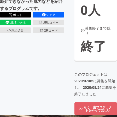
紹介できなかった魅力などを紹介
0
人
するプログラムです。
まちづくり・地域活性化
ポスト
シェア
LINEで送る
URLコピー
CAMPFIRE for Social Good
CAMPFIRE Creation
募集終了まで残
埋め込み
QRコード
り
CAMPFIREふるさと納税
machi-ya
コミュニティ
終了
このプロジェクトは、
2020/07/02
に募集を開始
し、
2020/08/24
に募集を
終了しました
もう一度プロジェク
トをやってほしい