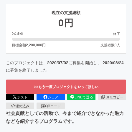
現在の支援総額
0
円
終了
0
%達成
目標金額
2,200,000
円
支援者数
0
人
このプロジェクトは、
2020/07/02
に募集を開始し、
2020/08/24
に募集を終了しました
もう一度プロジェクトをやってほしい
ポスト
シェア
LINEで送る
URLコピー
埋め込み
QRコード
社会貢献としての活動で、今まで紹介できなかった魅力
などを紹介するプログラムです。