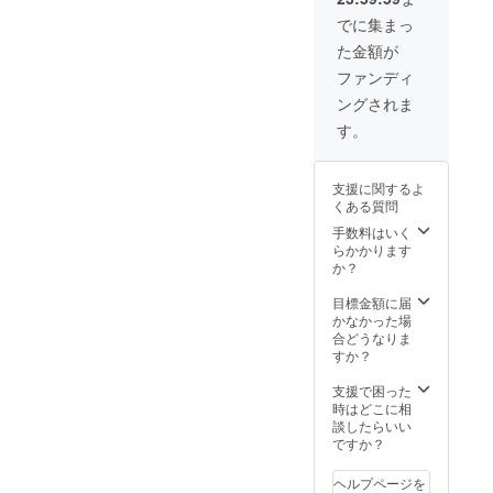
が別途
でかか
でに集まっ
ります
た金額が
が 私達
の場合
ファンディ
は専従
ングされま
者はボ
ラン
す。
ティア
で行い
ます！
支援に関するよ
※宿泊費
くある質問
用は別
途で
手数料はいく
す。交
らかかります
通費は
か？
かかり
ませ
目標金額に届
ん。 撮
かなかった場
影日程
合どうなりま
などは
すか？
メール
で決め
支援で困った
て行き
時はどこに相
たいと
談したらいい
思いま
ですか？
す。
ヘルプページを