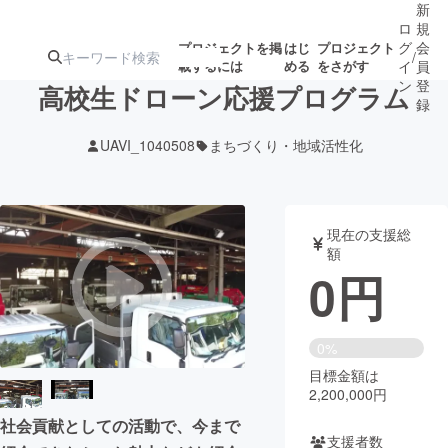
新
ロ
規
グ
会
プロジェクトを掲
はじ
プロジェクト
/
載するには
める
をさがす
イ
員
ン
登
高校生ドローン応援プログラム
録
UAVI_1040508
まちづくり・地域活性化
人気のプロ
注目のリ
注目の新着プロ
募集終了が近いプ
もうすぐ公開
ジェクト
ターン
ジェクト
ロジェクト
されます
現在の支援総
額
アート・写真
音楽
0
円
テクノロジー・ガジェット
ゲーム・サ
0%
目標金額は
映像・映画
書籍・雑誌
2,200,000円
社会貢献としての活動で、今まで
ビジネス・起業
チャレンジ
支援者数