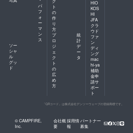
写真
・
ク
HIO
パ
ト
KOS
フ
の
HI
ォ
作
JFA
ー
り
クラ
マ
方
ウド
ン
プ
統
ファ
ス
ロ
計
ン
ソー
ジ
デ
ディ
シャ
ェ
ー
ング
ル
ク
タ
mac
グッ
ト
hi-ya
ド
の
補助
広
金申
め
請サ
方
ポー
ト
「QRコード」は株式会社デンソーウェーブの登録商標です。
© CAMPFIRE,
会社概
採用情
パートナー
Inc.
要
報
募集