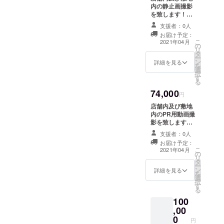
内の静止画撮影
配布致
を致します！
しま
（4フライト・
す！
支援者：0人
14分ずつ） ※交
お届け予定：
通費・宿泊費用
こ
2021年04月
の
は別途です。
リ
タ
ー
ン
詳細を見る
を
選
択
す
る
74,000
円
店舗内及び敷地
内のPR用動画撮
影を致します！
（4フライト・
支援者：0人
12分ずつ） ※交
お届け予定：
通費・宿泊費用
こ
2021年04月
の
は別途です。 撮
リ
タ
影日程などは
ー
ン
メールで随時決
詳細を見る
を
選
めて行きたいと
択
す
思います。
る
100
,00
0
円