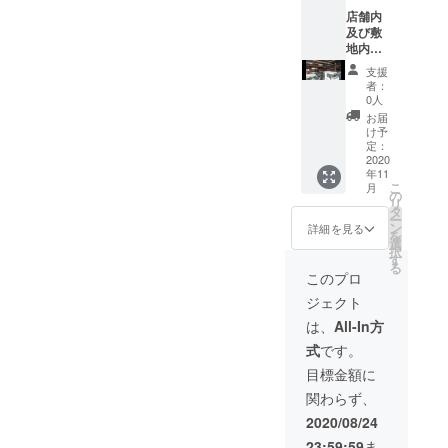
店舗内
及び敷
地内で
PR動画
支援
を撮影
者：
致しま
0人
す！
お届
（動画
け予
編集・
定：
音楽付
2020
年11
き）
こ
月
（4フラ
の
リ
イト・
タ
ー
14分）
ン
詳細を見る
を
※随時、
選
択
動画を
す
る
配布・
このプロ
撮影開
ジェクト
始致し
ます！
は、
All-In方
メリッ
式
です。
トとし
まして
目標金額に
は 業者
関わらず、
に頼む
と専従
2020/08/24
者費用
23:59:59
ま