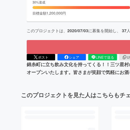
30
%達成
目標金額
1,200,000
円
このプロジェクトは、
2020/07/03
に募集を開始し、
37
ポスト
シェア
LINEで送る
U
錦糸町に立ち飲み文化を持ってくる！！三ツ星村
オープンいたします。皆さまが笑顔で気軽にお酒
このプロジェクトを見た人はこちらもチ