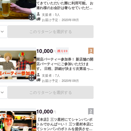
てきていただいた際に利用可能。 お
連れ様のお会計は奢らせていただき
ます。 ※ お一人様に一枚利用。一回
支援者：5人
限り ※有効期限2021年9月末
お届け予定：2020年09月
このリターンを選択する
る
10,000
円
残り
23
開店パーティー参加券！ 新店舗の開
店パーティーにご参加いただけま
す。 日程、詳細が決まり次第追って
ご連絡いたします。 ※定員人数は30
支援者：7人
名となります。 ※2020年10月の日曜
お届け予定：2020年09月
日、17:00からを予定しておりま
す。
このリターンを選択する
る
10,000
円
【本店】三ツ星村にてシャンパンボ
トルでかんぱーい！ 三ツ星村本店に
てシャンパンのボトルを提供させて