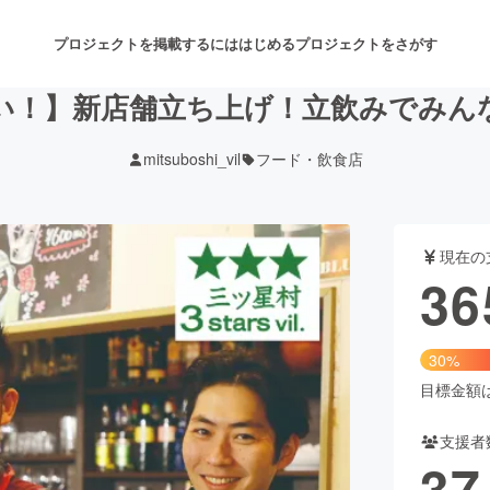
プロジェクトを掲載するには
はじめる
プロジェクトをさがす
い！】新店舗立ち上げ！立飲みでみん
mitsuboshi_vil
フード・飲食店
注目のリターン
注目の新着プロジェクト
募集終了が近いプロジェクト
も
現在の
音楽
舞台・パフォーマンス
36
ゲーム・サービス開発
フード・飲食店
30%
書籍・雑誌出版
アニメ・漫画
目標金額は1
支援者
チャレンジ
ビューティー・ヘルスケ
37