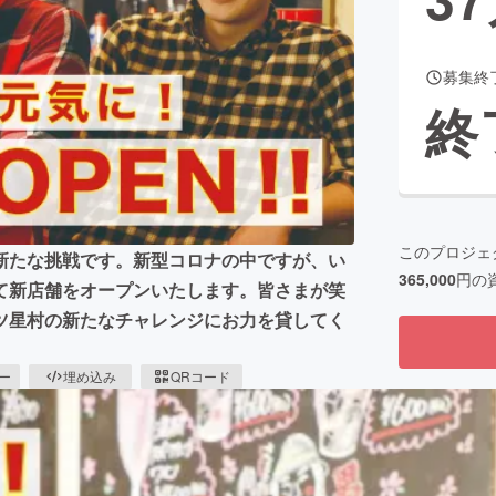
募集終
CAMPFIRE for Social Good
CAMPFIRE Creation
終
CAMPFIREふるさと納税
machi-ya
コミュニティ
このプロジェ
新たな挑戦です。新型コロナの中ですが、い
365,000
円の
て新店舗をオープンいたします。皆さまが笑
ツ星村の新たなチャレンジにお力を貸してく
ピー
埋め込み
QRコード