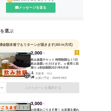
メッセージを送る
を選ぶ
標金額未達でもリターンが届きます
(All-in方式)
2,000
円
飲み放題チケット 時間制限なく1日
飲み放題いただけます。 ※ 使用１回
限り ※有効期限2021年9月末
支援者：14人
お届け予定：2020年09月
このリターンを選択する
る
3,000
円
お友達おごります券！ お友達を連れ