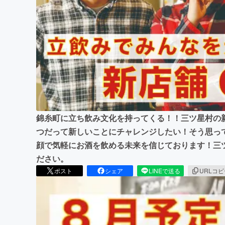
まちづくり・地域活性化
錦糸町に立ち飲み文化を持ってくる！！三ツ星村の
つだって新しいことにチャレンジしたい！そう思っ
顔で気軽にお酒を飲める未来を信じております！三
ださい。
ポスト
シェア
LINEで送る
URLコ