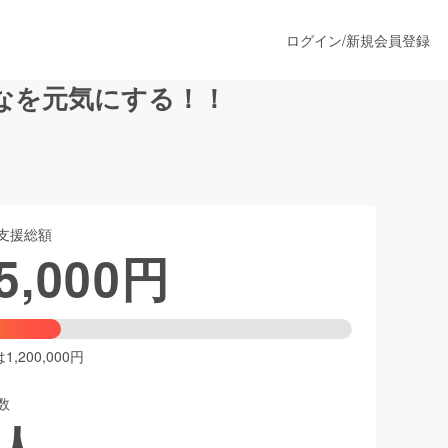
ログイン
/
新規会員登録
なを元気にする！！
うすぐ公開されます
支援総額
プロダクト
5,000
円
ファッション
スポーツ
,200,000円
数
ア
ソーシャルグッド
人