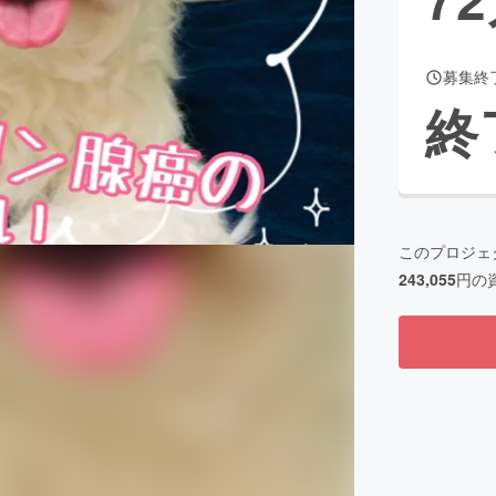
募集終
CAMPFIRE for Social Good
CAMPFIRE Creation
終
CAMPFIREふるさと納税
machi-ya
コミュニティ
このプロジェ
243,055
円の