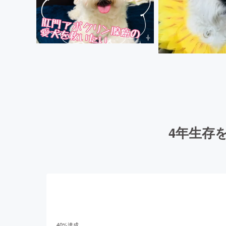
4年生存
40
%達成