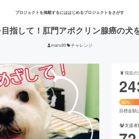
プロジェクトを掲載するには
はじめる
プロジェクトをさがす
を目指して！肛門アポクリン腺癌の犬
maru90
チャレンジ
注目のリターン
注目の新着プロジェクト
募集終了が近いプロジェクト
も
現在の
音楽
舞台・パフォーマンス
24
ゲーム・サービス開発
フード・飲食店
40%
書籍・雑誌出版
アニメ・漫画
目標金額は6
支援者
チャレンジ
ビューティー・ヘルスケ
72