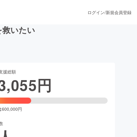
ログイン
/
新規会員登録
を救いたい
うすぐ公開されます
支援総額
プロダクト
3,055
円
ファッション
スポーツ
00,000円
数
ア
ソーシャルグッド
人