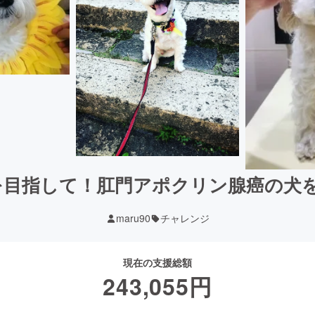
を目指して！肛門アポクリン腺癌の犬
maru90
チャレンジ
現在の支援総額
243,055
円