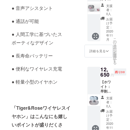
ねま
早割・
円) 特典
認くだ
す。 ※
支援
● 音声アシスタント
30名限
2：送料
さい ＜
開発中
者：
定・
込み ＜
保証期
0人
の製品
28％OF
商品詳
間＞ 商
につき
お届
● 通話が可能
F】
細＞ 製
品受け
け予
まして
Tiger&
品名：
定：
取り日
は、デ
Roseワ
2020
Tiger&
から１
ザイ
● 人間工学に基づいたス
年11
イヤレ
Roseワ
年間
ン・仕
こ
月
スイヤ
イヤレ
の
ポーティなデザイン
（初期
様が一
リ
ホン × 1
スイヤ
タ
不良の
部変更
ー
個 ＜特
ホン カ
ン
み対
詳細を見る
になる
を
典＞ 特
● 長寿命バッテリー
ラー：
選
象） ＜
可能性
択
典1：早
ブラッ
す
確認事
もござ
る
割・
ク ※そ
項＞ ※
いま
● 便利なワイヤレス充電
12,
28%OF
の他詳
使用感
す。 ※
残り30
F の
650
細は製
等に関
ご支援
円
12,650
品概要
する返
の数が
● 軽量小型のイヤホン
【ホワ
円(通常
でご確
品・返
想定を
イト：
価格
認くだ
金はお
上回っ
早割・
17,680
さい ＜
受けい
た場
30名限
円) 特典
保証期
たしか
合、製
支援
定・
2：送料
間＞ 商
ねま
者：
造工程
28％OF
込み ＜
品受け
0人
す。 ※
「Tiger&Roseワイヤレスイ
上の都
F】
商品詳
取り日
開発中
お届
合等に
Tiger&
細＞ 製
ヤホン」はこんなにも嬉し
から１
け予
の製品
より出
Roseワ
品名：
定：
年間
につき
荷時期
イヤレ
2020
いポイントが盛りだくさ
Tiger&
（初期
まして
が遅れ
年11
スイヤ
Roseワ
不良の
は、デ