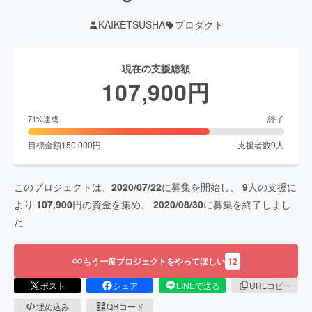
KAIKETSUSHA
プロダクト
現在の支援総額
107,900
円
終了
71
%達成
目標金額
150,000
円
支援者数
9
人
このプロジェクトは、
2020/07/22
に募集を開始し、
9
人の支援に
より
107,900
円の資金を集め、
2020/08/30
に募集を終了しまし
た
もう一度プロジェクトをやってほしい
12
ポスト
シェア
LINEで送る
URLコピー
埋め込み
QRコード