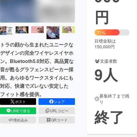
円
まちづくり・地域活性化
CAMPFIRE for Social Good
CAMPFIRE Creation
71%
CAMPFIREふるさと納税
machi-ya
コミュニティ
目標金額は
トラの顔から生まれたユニークな
150,000円
デザインの完全ワイヤレスイヤホ
ン。Bluetooth5.0対応、高品質な
支援者数
9
人
音が甦るグラフェンスピーカー採
用。あらゆるワークスタイルにも
対応、快適でズレない安定した
フィット感を提供。
募集終了まで残
り
ポスト
シェア
終了
LINEで送る
URLコピー
埋め込み
QRコード