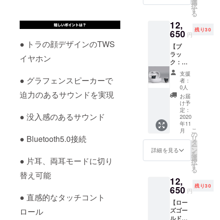
ラー：
選
択
典＞ 特
ブラッ
す
る
典1：超
ク ※そ
12,
早割・
の他詳
残り30
33%OF
650
細は製
円
F の
品概要
● トラの顔デザインのTWS
【ブ
11,800
でご確
ラッ
円(通常
認くだ
イヤホン
ク：早
価格
さい ＜
割・30
17,680
保証期
支援
名限
円) 特典
● グラフェンスピーカーで
間＞ 商
者：
定・
2：送料
品受け
0人
迫力のあるサウンドを実現
28％OF
込み ＜
取り日
お届
F】
商品詳
から１
け予
Tiger&
細＞ 製
定：
年間
● 没入感のあるサウンド
Roseワ
2020
品名：
（初期
年11
イヤレ
Tiger&
不良の
こ
月
スイヤ
Roseワ
の
み対
● Bluetooth5.0接続
リ
ホン × 1
イヤレ
タ
象） ＜
ー
個 ＜特
スイヤ
ン
確認事
詳細を見る
を
典＞ 特
ホン カ
選
項＞ ※
● 片耳、両耳モードに切り
択
典1：早
ラー：
す
使用感
る
割・
ローズ
替え可能
等に関
12,
28%OF
ゴール
する返
残り30
F の
650
ド ※そ
品・返
円
12,650
● 直感的なタッチコント
の他詳
金はお
【ロー
円(通常
細は製
受けい
ロール
ズゴー
価格
品概要
たしか
ルド：
17,680
でご確