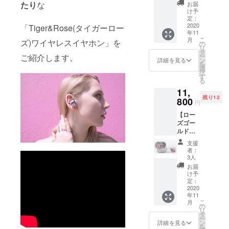
33％OF
たり
な
お届
F】
け予
Tiger&
定：
Roseワ
2020
「Tiger&Rose(タイガーロー
年11
イヤレ
こ
月
ズ)ワイヤレスイヤホン」を
スイヤ
の
リ
ホン × 1
タ
ー
ご紹介します。
個 ＜特
ン
詳細を見る
を
典＞ 特
選
択
典1：超
す
る
早割・
11,
33%OF
残り12
F の
800
円
11,800
【ロー
円(通常
ズゴー
価格
ルド：
17,680
超早
円) 特典
支援
割・15
2：送料
者：
名限
込み ＜
3人
定・
商品詳
お届
33％OF
細＞ 製
け予
F】
品名：
定：
Tiger&
2020
Tiger&
年11
Roseワ
Roseワ
こ
月
イヤレ
イヤレ
の
リ
スイヤ
スイヤ
タ
ー
ホン × 1
ホン カ
ン
詳細を見る
を
個 ＜特