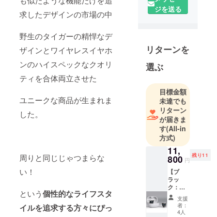
も似たような機能だけを追
ジを送る
求したデザインの市場の中
野生のタイガーの精悍なデ
リターンを
ザインとワイヤレスイヤホ
ンのハイスペックなクオリ
選ぶ
ティを合体両立させた
目標金額
ユニークな商品が生まれま
未達でも
リターン
した。
が届きま
す
(All-in
方式)
11,
残り11
周りと同じじゃつまらな
800
円
い！
【ブ
ラッ
ク：超
という
個性的なライフスタ
早割・
支援
15名限
者：
イルを追求する方々にぴっ
定・
4人