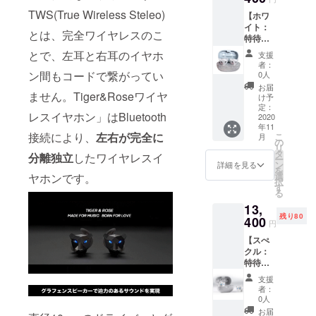
下がる
円(通常
でご確
品・返
の数が
して想
可能性
TWS(True Wireless Steleo)
【ホワ
価格
認くだ
金はお
想定を
定を上
もござ
イト：
17,680
さい ＜
受けい
上回っ
とは、完全ワイヤレスのこ
回る皆
いま
特待価
円) 特典
保証期
たしか
た場
様から
す。
格・80
2：送料
間＞ 商
ねま
とで、左耳と右耳のイヤホ
合、製
支援
ご支援
名限
込み ＜
品受け
す。 ※
者：
造工程
を頂
定・
商品詳
ン間もコードで繋がってい
取り日
0人
開発中
上の都
き、現
24％OF
細＞ 製
から１
の製品
お届
合等に
在進め
F】
ません。Tiger&Roseワイヤ
品名：
年間
け予
につき
より出
ている
Tiger&
Tiger&
定：
（初期
まして
荷時期
環境か
レスイヤホン」はBluetooth
Roseワ
2020
Roseワ
不良の
は、デ
が遅れ
ら量産
年11
イヤレ
イヤレ
み対
ザイ
る場合
体制を
接続により、
左右が完全に
こ
月
スイヤ
スイヤ
の
象） ＜
ン・仕
がござ
更に整
リ
ホン × 1
ホン カ
タ
確認事
様が一
分離独立
したワイヤレスイ
いま
えるこ
ー
個 ＜特
ラー：
ン
項＞ ※
詳細を見る
部変更
す。 ※
とがで
を
典＞ 特
スぺク
選
使用感
ヤホンです。
になる
本プロ
きた場
択
典1：特
ル ※そ
す
等に関
可能性
ジェク
合、正
る
待価
の他詳
する返
もござ
トを通
規販売
13,
格・
細は製
品・返
いま
して想
価格が
残り80
24%OF
400
品概要
金はお
す。 ※
円
定を上
予定価
F の
でご確
受けい
ご支援
回る皆
格より
【スぺ
13,400
認くだ
たしか
の数が
様から
下がる
クル：
円(通常
さい ＜
ねま
想定を
ご支援
可能性
特待価
価格
保証期
す。 ※
上回っ
を頂
もござ
格・80
17,680
間＞ 商
開発中
た場
支援
き、現
いま
名限
円) 特典
品受け
の製品
者：
合、製
在進め
す。
定・
2：送料
取り日
0人
につき
造工程
ている
24％OF
込み ＜
から１
まして
お届
上の都
環境か