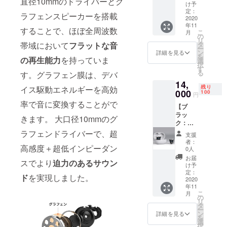
直径10mmのドライバーとグ
F】
商品詳
年間
け予
は、デ
合等に
ら量産
Tiger&
細＞ 製
定：
（初期
ザイ
より出
ラフェンスピーカーを搭載
体制を
Roseワ
2020
品名：
不良の
ン・仕
荷時期
更に整
年11
イヤレ
Tiger&
み対
様が一
することで、ほぼ全周波数
が遅れ
えるこ
こ
月
スイヤ
Roseワ
の
象） ＜
部変更
る場合
とがで
リ
ホン × 1
イヤレ
タ
帯域において
フラットな音
確認事
になる
がござ
きた場
ー
個 ＜特
スイヤ
ン
項＞ ※
詳細を見る
可能性
いま
合、正
を
典＞ 特
の再生能力
を持っていま
ホン カ
選
使用感
もござ
す。 ※
規販売
択
典1：特
ラー：
す
等に関
いま
本プロ
価格が
る
す。グラフェン膜は、デバ
待価
ホワイ
する返
す。 ※
ジェク
予定価
14,
格・
ト ※そ
品・返
ご支援
トを通
残り
格より
イス駆動エネルギーを高効
24%OF
000
の他詳
100
金はお
の数が
円
して想
下がる
F の
細は製
受けい
想定を
率で音に変換することがで
定を上
可能性
【ブ
13,400
品概要
たしか
上回っ
回る皆
もござ
ラッ
円(通常
でご確
ねま
きます。 大口径10mmのグ
た場
様から
いま
ク：特
価格
認くだ
す。 ※
合、製
ご支援
す。
別価
17,680
ラフェンドライバーで、超
さい ＜
開発中
造工程
支援
を頂
格・100
円) 特典
保証期
の製品
者：
上の都
き、現
名限
高感度＋超低インピーダン
2：送料
間＞ 商
0人
につき
合等に
在進め
定・
込み ＜
品受け
まして
お届
より出
ている
スでより
迫力のあるサウン
20％OF
商品詳
取り日
け予
は、デ
荷時期
環境か
F】
細＞ 製
定：
から１
ザイ
が遅れ
ら量産
ド
を実現しました。
Tiger&
2020
品名：
年間
ン・仕
る場合
体制を
年11
Roseワ
Tiger&
（初期
様が一
がござ
更に整
こ
月
イヤレ
Roseワ
の
不良の
部変更
いま
えるこ
リ
スイヤ
イヤレ
タ
み対
になる
す。 ※
とがで
ー
ホン × 1
スイヤ
ン
象） ＜
詳細を見る
可能性
本プロ
きた場
を
個 ＜特
ホン カ
選
確認事
もござ
ジェク
合、正
択