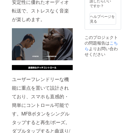
ザイ
談したらいい
安定性に優れたオーディオ
る場合
えるこ
（初期
ン・仕
ですか？
がござ
とがで
不良の
転送で、ストレスなく音楽
様が一
いま
きた場
み対
部変更
す。 ※
合、正
ヘルプページを
が楽しめます。
象） ＜
になる
本プロ
規販売
見る
確認事
可能性
ジェク
価格が
項＞ ※
もござ
トを通
予定価
使用感
いま
して想
格より
このプロジェクト
等に関
す。 ※
定を上
下がる
の問題報告は
こち
する返
ご支援
回る皆
可能性
品・返
ら
よりお問い合わ
の数が
様から
もござ
金はお
想定を
ご支援
せください
いま
受けい
上回っ
を頂
す。
たしか
た場
き、現
ねま
合、製
在進め
す。 ※
造工程
ている
開発中
上の都
環境か
ユーザーフレンドリーな機
の製品
合等に
ら量産
につき
より出
体制を
能に重点を置いて設計され
まして
荷時期
更に整
は、デ
が遅れ
ており、スマホも直感的・
えるこ
ザイ
る場合
とがで
簡単にコントロール可能で
ン・仕
がござ
きた場
様が一
いま
合、正
す。MFBボタンをシングル
部変更
す。 ※
規販売
になる
本プロ
価格が
タップすると再生/ポーズ。
可能性
ジェク
予定価
もござ
トを通
格より
ダブルタップすると曲送り/
いま