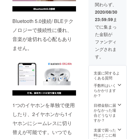
認くだ
ねま
た場
在進め
関わらず、
17,680
さい ＜
す。 ※
合、製
ている
円) 特典
保証期
開発中
2020/08/30
造工程
環境か
2：送料
間＞ 商
の製品
上の都
ら量産
23:59:59
ま
込み ＜
Bluetooth 5.0接続/ BLEテク
品受け
につき
合等に
体制を
商品詳
取り日
まして
でに集まっ
より出
更に整
ノロジーで接続性に優れ、
細＞ 製
から１
は、デ
荷時期
えるこ
た金額が
品名：
年間
ザイ
が遅れ
とがで
音楽が途切れる心配もあり
Tiger&
（初期
ン・仕
ファンディ
る場合
きた場
Roseワ
不良の
様が一
がござ
ません。
合、正
ングされま
イヤレ
み対
部変更
いま
規販売
スイヤ
象） ＜
になる
す。
す。 ※
価格が
ホン カ
確認事
可能性
本プロ
予定価
ラー：
項＞ ※
もござ
ジェク
格より
ローズ
使用感
いま
トを通
下がる
支援に関するよ
ゴール
等に関
す。 ※
して想
可能性
くある質問
ド ※そ
する返
ご支援
定を上
もござ
の他詳
品・返
手数料はいく
の数が
回る皆
いま
細は製
金はお
らかかります
想定を
様から
す。
品概要
受けい
か？
上回っ
ご支援
でご確
たしか
た場
を頂
1つのイヤホンを単独で使用
認くだ
ねま
目標金額に届
合、製
き、現
さい ＜
す。 ※
かなかった場
造工程
在進め
したり、2イヤホンから1イ
保証期
開発中
合どうなりま
上の都
ている
間＞ 商
の製品
すか？
合等に
環境か
ヤホンにシームレスに切り
品受け
につき
より出
ら量産
取り日
まして
支援で困った
荷時期
体制を
替えが可能です。いつでも
から１
は、デ
時はどこに相
が遅れ
更に整
年間