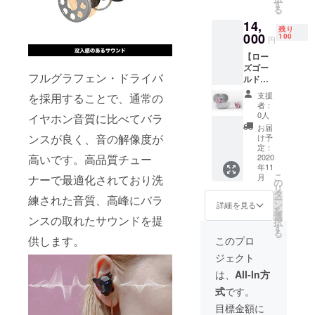
典＞ 特
ラー：
す
項＞ ※
いま
トを通
規販売
る
典1：特
スぺク
使用感
す。 ※
して想
価格が
14,
別価
ル ※そ
等に関
ご支援
定を上
残り
予定価
格・
000
の他詳
100
する返
の数が
円
回る皆
格より
20%OF
細は製
品・返
想定を
様から
下がる
【ロー
F の
品概要
金はお
上回っ
ご支援
可能性
ズゴー
14,000
でご確
受けい
た場
を頂
フルグラフェン・ドライバ
もござ
ルド：
円(通常
認くだ
たしか
合、製
き、現
いま
特別価
価格
さい ＜
ねま
造工程
支援
を採用することで、通常の
在進め
す。
格・100
17,680
保証期
す。 ※
者：
上の都
ている
名限
円) 特典
間＞ 商
0人
イヤホン音質に比べてバラ
開発中
合等に
環境か
定・
2：送料
品受け
の製品
お届
より出
ら量産
20％OF
込み ＜
ンスが良く、音の解像度が
取り日
け予
につき
荷時期
体制を
F】
商品詳
定：
から１
まして
が遅れ
更に整
高いです。高品質チュー
Tiger&
2020
細＞ 製
年間
は、デ
る場合
えるこ
年11
Roseワ
品名：
（初期
ザイ
がござ
とがで
こ
月
ナーで最適化されており洗
イヤレ
Tiger&
の
不良の
ン・仕
いま
きた場
リ
スイヤ
Roseワ
タ
み対
様が一
す。 ※
練された音質、高峰にバラ
合、正
ー
ホン × 1
イヤレ
ン
象） ＜
詳細を見る
部変更
本プロ
規販売
を
個 ＜特
スイヤ
選
確認事
になる
ンスの取れたサウンドを提
ジェク
価格が
択
典＞ 特
ホン カ
す
項＞ ※
可能性
トを通
予定価
る
典1：特
ラー：
供します。
使用感
このプロ
もござ
して想
格より
別価
ブラッ
等に関
いま
定を上
下がる
ジェクト
格・
ク ※そ
する返
す。 ※
回る皆
可能性
20%OF
の他詳
品・返
は、
All-In方
ご支援
様から
もござ
F の
細は製
金はお
の数が
ご支援
いま
式
です。
14,000
品概要
受けい
想定を
を頂
す。
円(通常
でご確
たしか
目標金額に
上回っ
き、現
価格