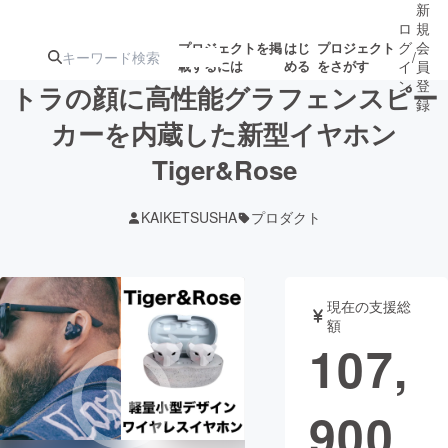
新
ロ
規
グ
会
プロジェクトを掲
はじ
プロジェクト
/
載するには
める
をさがす
イ
員
ン
登
トラの顔に高性能グラフェンスピー
録
カーを内蔵した新型イヤホン
Tiger&Rose
人気のプロ
注目のリ
注目の新着プロ
募集終了が近いプ
もうすぐ公開
ジェクト
ターン
ジェクト
ロジェクト
されます
KAIKETSUSHA
プロダクト
アート・写真
音楽
現在の支援総
テクノロジー・ガジェット
ゲーム・サ
額
107,
映像・映画
書籍・雑誌
900
ビジネス・起業
チャレンジ