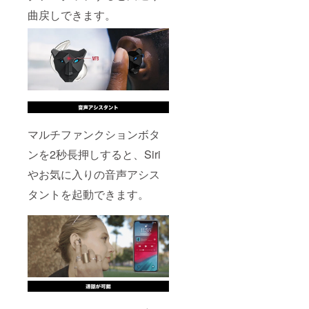
して想
下がる
す。 ※
定を上
曲戻しできます。
可能性
ご支援
回る皆
もござ
の数が
様から
いま
想定を
ご支援
す。
上回っ
を頂
た場
き、現
合、製
在進め
造工程
ている
上の都
環境か
合等に
ら量産
より出
体制を
荷時期
マルチファンクションボタ
更に整
が遅れ
えるこ
ンを2秒長押しすると、Siri
る場合
とがで
がござ
きた場
やお気に入りの音声アシス
いま
合、正
す。 ※
規販売
タントを起動できます。
本プロ
価格が
ジェク
予定価
トを通
格より
して想
下がる
定を上
可能性
回る皆
もござ
様から
いま
ご支援
す。
を頂
き、現
在進め