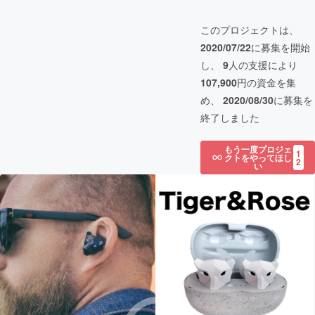
このプロジェクトは、
2020/07/22
に募集を開始
し、
9
人の支援により
107,900
円の資金を集
め、
2020/08/30
に募集を
終了しました
もう一度プロジェ
1
クトをやってほし
2
い