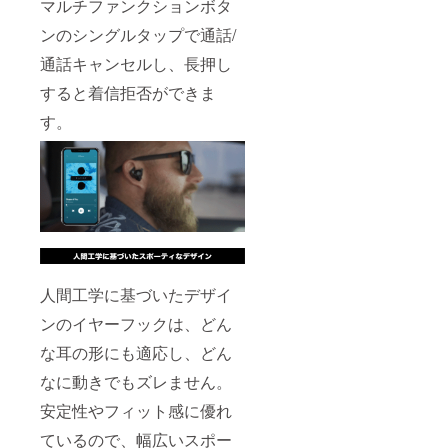
マルチファンクションボタ
ている
環境か
ンのシングルタップで通話/
ら量産
通話キャンセルし、長押し
体制を
更に整
すると着信拒否ができま
えるこ
とがで
す。
きた場
合、正
規販売
価格が
予定価
格より
下がる
可能性
もござ
いま
す。
人間工学に基づいたデザイ
ンのイヤーフックは、どん
な耳の形にも適応し、どん
なに動きでもズレません。
安定性やフィット感に優れ
ているので、幅広いスポー