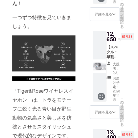
る場合
こ
月
ん！
ホン × 1
イヤレ
の
み対
ザイ
がござ
リ
個 ＜特
スイヤ
タ
象） ＜
ン・仕
いま
ー
典＞ 特
ホン カ
ン
確認事
詳細を見る
様が一
す。 ※
一つずつ特徴を見ていきま
を
典1：早
ラー：
選
項＞ ※
部変更
本プロ
択
割・
ローズ
す
使用感
になる
しょう。
ジェク
る
28%OF
ゴール
等に関
可能性
トを通
12,
F の
ド ※そ
する返
もござ
して想
残り28
12,650
650
の他詳
品・返
いま
円
定を上
円(通常
細は製
金はお
す。 ※
回る皆
【スぺ
価格
品概要
受けい
ご支援
様から
クル：
17,680
でご確
たしか
の数が
ご支援
早割・
円) 特典
認くだ
ねま
想定を
を頂
30名限
2：送料
さい ＜
す。 ※
上回っ
支援
き、現
定・
込み ＜
保証期
開発中
者：
た場
在進め
28％OF
商品詳
間＞ 商
2人
の製品
合、製
ている
F】
細＞ 製
品受け
につき
お届
造工程
環境か
Tiger&
品名：
取り日
け予
まして
上の都
ら量産
Roseワ
Tiger&
定：
から１
は、デ
合等に
体制を
「Tiger&Roseワイヤレスイ
イヤレ
2020
Roseワ
年間
ザイ
より出
更に整
年11
スイヤ
イヤレ
（初期
ン・仕
荷時期
ヤホン」は、トラをモチー
えるこ
こ
月
ホン × 1
スイヤ
の
不良の
様が一
が遅れ
とがで
リ
個 ＜特
ホン カ
タ
み対
部変更
フに鋭く光る青い目が野生
る場合
きた場
ー
典＞ 特
ラー：
ン
象） ＜
詳細を見る
になる
がござ
合、正
を
典1：早
ホワイ
選
動物の気高さと美しさを彷
確認事
可能性
いま
規販売
択
割・
ト ※そ
す
項＞ ※
もござ
す。 ※
価格が
る
28%OF
彿とさせるスタイリッシュ
の他詳
使用感
いま
本プロ
予定価
13,
F の
細は製
等に関
す。 ※
ジェク
格より
で現代的なデザインです。
残り80
12,650
400
品概要
する返
ご支援
円
トを通