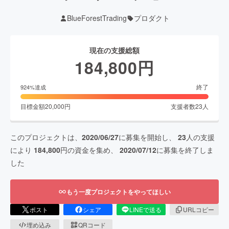
BlueForestTrading
プロダクト
現在の支援総額
184,800
円
終了
924
%達成
目標金額
20,000
円
支援者数
23
人
このプロジェクトは、
2020/06/27
に募集を開始し、
23
人の支援
により
184,800
円の資金を集め、
2020/07/12
に募集を終了しま
した
もう一度プロジェクトをやってほしい
ポスト
シェア
LINEで送る
URLコピー
埋め込み
QRコード