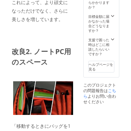
約20cm
これによって、より頑丈に
品：仕
らかかります
X 約
切りプ
か？
なっただけでなく、さらに
10cm ■
レート
販売価
x1 保
目標金額に届
美しさを増しています。
格 一般
証：3ヶ
かなかった場
販売価
月の保
合どうなりま
格：
証付き
すか？
KUBE
閉じる
24,200
支援で困った
円＋
時はどこに相
Duplex
改良2. ノートPC用
談したらいい
3,740円
ですか？
（税
のスペース
込）+
ヘルプページを
送料
見る
【9,317
円
OFF】
このプロジェクト
→
の問題報告は
こち
20,200
円（送
ら
よりお問い合わ
料、税
せください
込）で
ご提供
いたし
ます。
配送：
「移動するときにバッグを1
（ヤマ