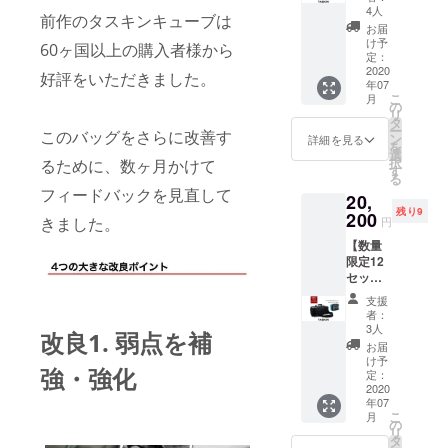
＞
円（ヤ
4人
前作のタスキンキューブは
Taskin
マト60
お届
Kube2
サイ
け予
60ヶ国以上の購入者様から
■製品仕
ズ）
定：
様 サイ
2020
【3090
好評をいただきました。
年07
ズ：
円
こ
月
24cm x
OFF】
の
リ
22cm x
→ 特別
タ
ー
このバッグをさらに改善す
54cm
価格の
ン
詳細を見る
を
容量：
2900円
選
択
るために、数ヶ月かけて
30L 重
（送
す
る
量：
料、税
フィードバックを見直して
20,
1.4Kg
込）で
残り9
使用素
200
ご提供
きました。
円
材：
いたし
【数量
1680D
ます。
限定12
バリス
保証：
セッ
ティッ
3ヶ月の
ト！】
クナイ
保証付
支援
Taskin
ロン、
き
者：
Kube2
280Dナ
3人
改良1. 弱点を補
イロン
お届
KOMPA
ライニ
け予
強・強化
K
ング、
定：
Duplex
2020
YKK™
年07
セット
ジッ
こ
月
■製品仕
パー ■
の
リ
様
販売価
タ