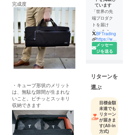
完成度
ています
「世界の先
端プロダク
トを届け
る」 をミッ
BFTrading
ションとす
https://www.blueforest-trading.jp/
る輸入商
メッセー
社。
ジを送る
これまでに
30回以上の
リターンを
プロジェク
ト企画及び
・キューブ形状のメリット
選ぶ
海外事業社
は、無駄な隙間が生まれな
のサポート
いこと。ピチッとスッキリ
目標金額
実施に成功
収納できます
未達でも
している。
リターン
が届きま
オリジナル
す
(All-in
商品「コア
方式)