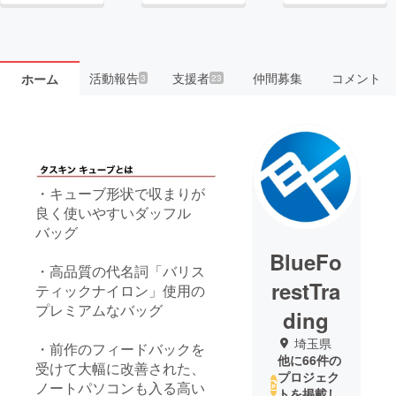
活動報告
支援者
仲間募集
コメント
ホーム
3
23
・キューブ形状で収まりが
良く使いやすいダッフル
バッグ
BlueFo
・高品質の代名詞「バリス
restTra
ティックナイロン」使用の
プレミアムなバッグ
ding
埼玉県
・前作のフィードバックを
他に66件の
受けて大幅に改善された、
プロジェク
ノートパソコンも入る高い
トを掲載し