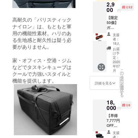
ラグリッ
2,9
残り32
プ」は、
00
円
ホームセン
【限定
高耐久の「バリスティック
ターを中心
50個】
ナイロン」は、もともと軍
ガ
に「シリー
ジェッ
用の機能性素材。ハリのあ
支援
ズ累計出荷
トス
者：
る生地感と耐久性は疑う必
タッ
68万個」超
18人
要がありません。
シュ
お届
を達成
（Gadg
け予
（2024年6月
et
定：
家・オフィス・空港・ジム
Stash）
2020
末時点 メー
年07
などでタスキンキューブは
1個 ■製
カー出荷実
こ
月
品仕様
の
クールで力強いスタイルと
リ
績に基づ
サイ
タ
機能を提供します。
ー
ズ：横
ン
詳細を見る
く）。
を
14cm
選
択
高さ
す
る
19cm
18,
奥行
残り8
8cm 一
000
円
般販売
【早得
価格
7,777円
4500円
OFF】
+ 消費
＜限定
税 + 送
支援
12個
料1040
者：