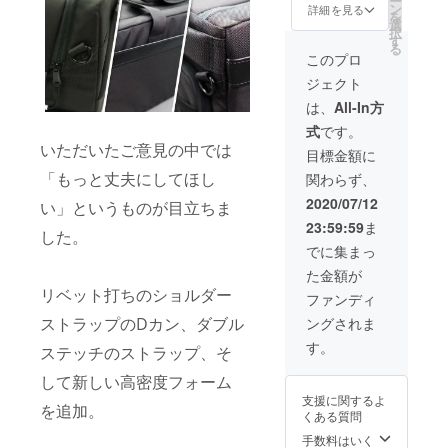
ー
Kube2
格 一般
ン
詳細を見る
を
サイ
販売価
選
択
ズ：
格：
す
る
24cm x
25,777
このプロ
22cm x
円＋
ジェクト
54cm
（送・
容量：
税込）
は、
All-In方
30L 重
の
式
です。
量：
【7,777
いただいたご意見の中では
1.4Kg
円
目標金額に
使用素
OFF】
「もっと丈夫にしてほし
関わらず、
材：
→
1680D
18,000
2020/07/12
い」というものが目立ちま
バリス
円（送
23:59:59
ま
ティッ
料、税
した。
クナイ
込）で
でに集まっ
ロン、
ご提供
た金額が
280Dナ
いたし
リベット打ちのショルダー
イロン
ます。
ファンディ
ライニ
配送：
ストラップのDカン、ダブル
ングされま
ング、
（ヤマ
YKK™
ト運輸
す。
ステッチのストラップ、そ
ジッ
関東
パー
発：120
して新しい高密度フォーム
Duplex
サイ
支援に関するよ
Sサイ
ズ）
を追加。
くある質問
ズ：約
1,577円
25cm X
付属
手数料はいく