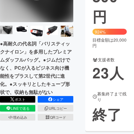
円
まちづくり・地域活性化
CAMPFIRE for Social Good
CAMPFIRE Creation
924%
CAMPFIREふるさと納税
machi-ya
コミュニティ
目標金額は20,000
●高耐久の代名詞「バリスティッ
円
クナイロン」を多用したプレミア
ムダッフルバッグ。●ジムだけで
支援者数
23
人
なく、PCが入るビジネス向け機
能性をプラスして第2世代に進
化。●スッキリとしたキューブ形
状で、収納も無駄がない
募集終了まで残
り
ポスト
シェア
終了
LINEで送る
URLコピー
埋め込み
QRコード