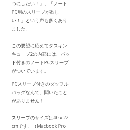
ト運輸
つにしたい！」、「ノート
関東
発：120
PC用のスリーブが欲し
サイ
い！」という声も多くあり
ズ）
1,577円
ました。
付属
品：仕
切りプ
レート
この要望に応えてタスキン
x1、
KOMPA
キューブ2の内部には、パッ
K
ド付きのノートPCスリーブ
Duplex
Sサイズ
がついています。
x1 保
証：3ヶ
月の保
PCスリーブ付きのダッフル
証付き
バッグなんて、聞いたこと
がありません！
スリーブのサイズは40 x 22
cmです。（Macbook Pro