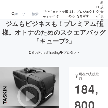
新
ロ
規
グ
会
プロジェクトを掲
はじ
プロジェクト
/
載するには
める
をさがす
イ
員
ン
登
ジムもビジネスも！プレミアム仕
録
様。オトナのためのスクエアバッグ
「キューブ2」
人気のプロ
注目のリ
注目の新着プロ
募集終了が近いプ
もうすぐ公開
ジェクト
ターン
ジェクト
ロジェクト
されます
BlueForestTrading
プロダクト
アート・写真
音楽
現在の支援総
テクノロジー・ガジェット
ゲーム・サ
額
184,
映像・映画
書籍・雑誌
800
ビジネス・起業
チャレンジ