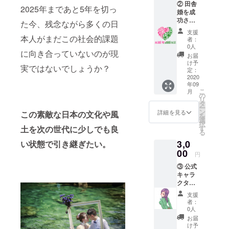
② 田舎
2025年まであと5年を切っ
婚を成
功させ
た今、残念ながら多くの日
るメル
支援
マガ
本人がまだこの社会的課題
者：
（全4
0人
に向き合っていないのが現
回） ＋
お届
応援プ
け予
実ではないでしょうか？
ラン
定：
感謝
2020
年09
メッ
こ
月
セー
の
リ
ジ・御
タ
ー
礼メー
ン
詳細を見る
この素敵な日本の文化や風
を
ル ※9月
選
択
以降、
土を次の世代に少しでも良
す
る
メール
3,0
い状態で引き継ぎたい。
マガジ
ンを4回
00
円
発行致
③ 公式
しま
キャラ
す。 ※9
クター
月以
グッズ
降、感
支援
（ポス
謝メッ
者：
トカー
セー
0人
ド2枚）
ジ・御
お届
＋応援
礼メー
け予