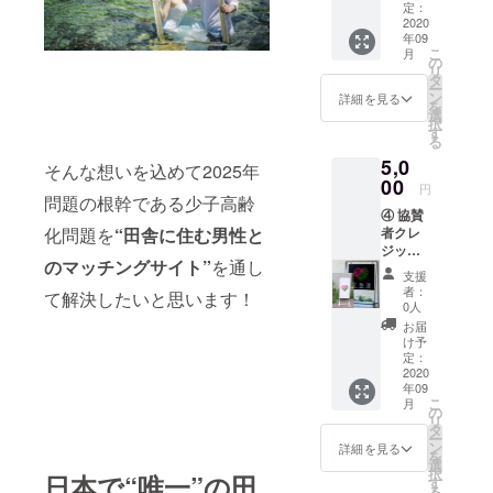
プラ
ルを送
定：
ン 感
2020
りま
年09
謝メッ
す。
こ
月
セー
の
リ
ジ・御
タ
ー
礼メー
ン
詳細を見る
を
ル ＋田
選
択
舎婚を
す
る
成功さ
5,0
せるメ
そんな想いを込めて2025年
ルマガ
00
円
（全4
問題の根幹である少子高齢
④ 協賛
回) ※9月
化問題を
“田舎に住む男性と
者クレ
以降、
ジット
公式
のマッチングサイト”
を通し
掲載
キャラ
支援
（WEB
クター
者：
て解決したいと思います！
サイ
のポス
0人
ト） ＋
トカー
お届
応援プ
ドを2枚
け予
ラン
郵送致
定：
感謝
2020
しま
年09
メッ
す。 ※9
こ
月
セー
月以
の
リ
ジ・御
降、感
タ
ー
礼メー
謝メッ
ン
詳細を見る
を
ル ＋田
セー
選
択
日本で“唯一”の田
舎婚を
ジ・御
す
る