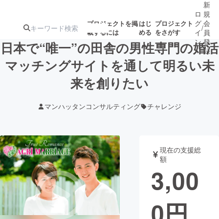
新
ロ
規
グ
会
プロジェクトを掲
はじ
プロジェクト
/
載するには
める
をさがす
イ
員
ン
登
日本で“唯一”の田舎の男性専門の婚活
録
マッチングサイトを通して明るい未
来を創りたい
人気のプロ
注目のリ
注目の新着プロ
募集終了が近いプ
もうすぐ公開
ジェクト
ターン
ジェクト
ロジェクト
されます
マンハッタンコンサルティング
チャレンジ
アート・写真
音楽
現在の支援総
テクノロジー・ガジェット
ゲーム・サ
額
3,00
映像・映画
書籍・雑誌
0
円
ビジネス・起業
チャレンジ