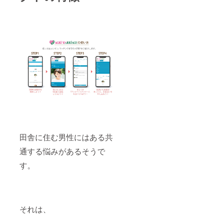
ます。
礼メー
す。特
※9月以
ルを送
に掲載
降、
りま
期間の
AGRI
す。 ※9
期限は
MARRI
月以
設けて
AGEの
降、
おりま
HP内に
メール
せん。
協賛企
マガジ
※支援
業（団
ンを4回
時、必
体）ク
発行致
ず備考
レジッ
しま
欄にご
ト掲載
す。 ※9
希望の
ページ
月以
お名前
を作成
降、公
をご記
し、そ
式キャ
入くだ
ちらに
ラク
さい。
お名前
ターの
田舎に住む男性にはある共
を記載
ポスト
させて
カード
通する悩みがあるそうで
頂きま
を2枚郵
す。特
送致し
す。
に掲載
ます。
期間の
※9月以
期限は
降、
設けて
AGRI
おりま
MARRI
それは、
せん。
AGEの
※支援
HP内に