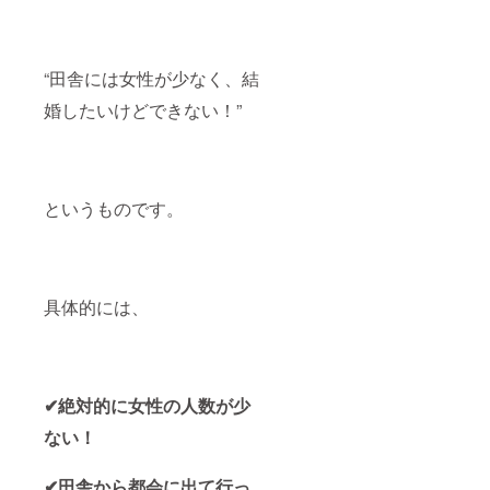
時、必
協賛企
ず備考
業（団
欄にご
体）ク
希望の
レジッ
“田舎には女性が少なく、結
お名前
ト掲載
をご記
ページ
婚したいけどできない！”
入くだ
を作成
さい。
し、そ
ちらに
お名前
を記載
させて
というものです。
頂きま
す。特
に掲載
期間の
期限は
具体的には、
設けて
おりま
せん。
※支援
時、必
ず備考
✔絶対的に女性の人数が少
欄にご
希望の
ない！
お名前
をご記
✔田舎から都会に出て行っ
入くだ