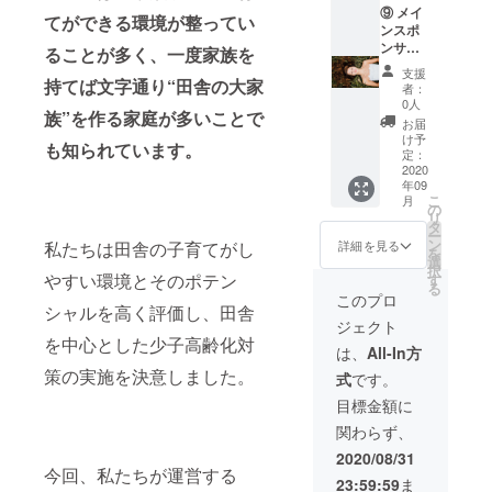
しま
式キャ
⑨ メイ
AGRI
立てて
す。 ※9
てができる環境が整ってい
ラク
ンスポ
MARRI
貰おう
月以
ター
ンサー
AGEの
ることが多く、一度家族を
という
降、公
グッズ
＋
HP内に
趣旨で
式キャ
支援
（ポス
①②③
持てば文字通り“田舎の大家
ご支援
す。特
ラク
者：
トカー
⑤⑦⑧
頂いた
に掲載
0人
ターの
族”を作る家庭が多いことで
ド2枚）
＋応援
企業の
期間の
ポスト
お届
＋協賛
プラ
（婚活
期限は
け予
カード
も知られています。
企業
ン 感
にまつ
定：
設けて
を2枚郵
（団
謝メッ
2020
わる）
おりま
送致し
年09
体）ク
セー
サービ
せん。
ます。
こ
月
レジッ
ジ・御
スの広
の
※9月以
リ
ト掲載
礼メー
告記事
タ
降、感
ー
（WEB
ル ＋田
を掲載
ン
謝メッ
私たちは田舎の子育てがし
詳細を見る
を
サイ
舎婚を
した
選
セー
択
ト） ＋
成功さ
やすい環境とそのポテン
り、地
す
ジ・御
る
インタ
せるメ
方自治
礼メー
このプロ
シャルを高く評価し、田舎
ビュー
ルマガ
体が
ルを送
ジェクト
or広告
（全4
「おら
りま
を中心とした少子高齢化対
ページ
回) ＋公
が村」
す。 ※9
は、
All-In方
作成
式キャ
を紹介
月以
策の実施を決意しました。
式
です。
（企
ラク
し、嫁
降、
業・団
ター
に来て
メール
目標金額に
体） ※9
グッズ
貰える
マガジ
関わらず、
月以
（ポス
ような
ンを4回
降、地
トカー
コンテ
発行致
2020/08/31
方自治
ド2枚）
ンツを
今回、私たちが運営する
しま
23:59:59
ま
体が独
＋協賛
作成す
す。 ※9