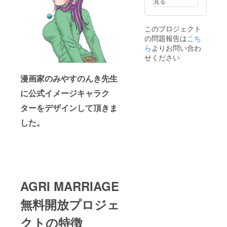
見る
て頂き
TOP
降、公
す。特
ます。
ページ
式キャ
に掲載
※9月以
にメイ
ラク
期間の
このプロジェクト
降、感
ンスポ
ターの
期限は
の問題報告は
こち
謝メッ
ンサー
ポスト
設けて
セー
のクレ
ら
よりお問い合わ
カード
おりま
ジ・御
ジット
を2枚郵
せん。
せください
礼メー
を掲載
送致し
※支援
ルを送
しま
ます。
時、必
漫画家のみやすのんき先生
りま
す。（2
※9月以
ず備考
す。 ※9
年間掲
降、
欄にご
に公式イメージキャラク
月以
載致し
AGRI
希望の
降、
ま
MARRI
お名前
ターをデザインして頂きま
メール
す。）
AGEの
をご記
マガジ
※支援
HP内に
した。
入くだ
ンを4回
時、必
協賛企
さい。
発行致
ず備考
業（団
しま
欄にご
体）ク
す。 ※9
希望の
レジッ
月以
お名前
ト掲載
降、公
をご記
ページ
式キャ
入くだ
を作成
AGRI MARRIAGE
ラク
さい。
し、そ
ターの
※9月以
ちらに
無料開放プロジェ
ポスト
降、感
お名前
カード
謝メッ
を記載
を2枚郵
セー
させて
クトの特徴
送致し
ジ・御
頂きま