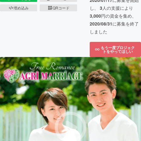
2020/07/17
に募集を開始
し、
3
人の支援により
埋め込み
QRコード
3,000
円の資金を集め、
2020/08/31
に募集を終了
しました
もう一度プロジェク
トをやってほしい