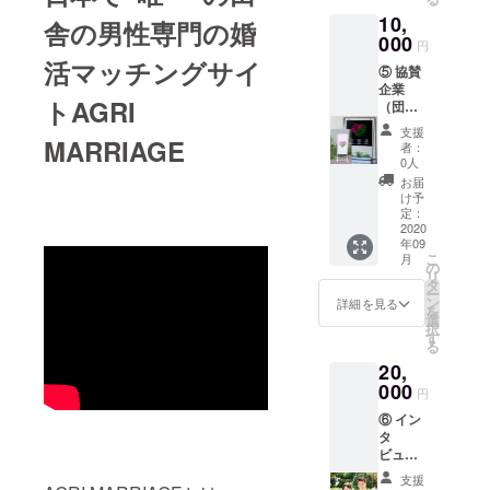
成功さ
礼メー
10,
せるメ
ルを送
舎の男性専門の婚
ルマガ
000
りま
円
（全4
す。 ※9
活マッチングサイ
⑤ 協賛
回) ＋公
月以
企業
式キャ
降、
トAGRI
（団
ラク
メール
体）ク
ター
マガジ
支援
レジッ
MARRIAGE
グッズ
ンを4回
者：
ト掲載
（ポス
発行致
0人
（WEB
トカー
しま
お届
サイ
ド2枚)
す。
け予
ト） ＋
※9月以
定：
応援プ
2020
降、
年09
ラン
AGRI
こ
月
感謝
MARRI
の
リ
メッ
AGEの
タ
ー
セー
HP内に
ン
詳細を見る
を
ジ・御
協賛者
選
択
礼メー
クレ
す
る
ル ＋田
ジット
20,
舎婚を
掲載
成功さ
000
ページ
円
せるメ
を作成
⑥ イン
ルマガ
し、そ
タ
（全4
ちらに
ビュー
回) ＋公
お名前
or広告
式キャ
を記載
支援
ページ