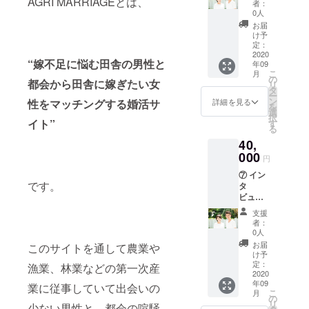
AGRI MARRIAGEとは、
ラク
させて
者：
作成
ター
頂きま
0人
（個
グッズ
す。特
お届
人） ＋
（ポス
に掲載
け予
応援プ
トカー
定：
期間の
ラン
2020
ド2枚）
期限は
“嫁不足に悩む田舎の男性と
年09
感謝
※9月以
設けて
こ
月
メッ
降、
の
おりま
都会から田舎に嫁ぎたい女
リ
セー
AGRI
タ
せん。
ー
ジ・御
MARRI
ン
※支援
性をマッチングする婚活サ
詳細を見る
を
礼メー
AGEの
選
時、必
択
ル ＋田
イト”
HP内に
す
ず備考
る
舎婚を
協賛企
欄にご
40,
成功さ
業（団
希望の
せるメ
000
体）ク
お名前
円
ルマガ
レジッ
をご記
⑦ イン
（全4
ト掲載
入くだ
です。
タ
回) ＋公
ページ
さい。
ビュー
式キャ
を作成
※9月以
or広告
ラク
し、そ
降、感
支援
ページ
ター
ちらに
謝メッ
者：
作成
グッズ
お名前
0人
セー
（企
（ポス
を記載
ジ・御
お届
このサイトを通して農業や
業・団
トカー
させて
け予
礼メー
体） ＋
ド2枚）
定：
頂きま
漁業、林業などの第一次産
ルを送
応援プ
2020
＋協賛
す。特
りま
年09
ラン
業に従事していて出会いの
者クレ
に掲載
す。 ※9
こ
月
感謝
ジット
の
期間の
月以
リ
少ない男性と、都会の喧騒
メッ
掲載