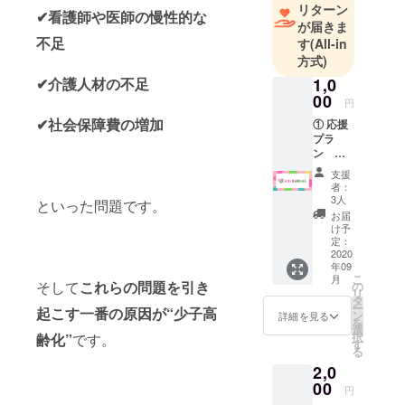
リターン
✔看護師や医師の慢性的な
が届きま
不足
す
(All-in
方式)
✔介護人材の不足
1,0
00
円
✔社会保障費の増加
① 応援
プラ
ン 感
謝メッ
支援
セー
者：
ジ・御
3人
といった問題です。
礼メー
お届
ル ※9月
け予
以降、
定：
感謝
2020
年09
メッ
こ
月
セー
そして
これらの問題を引き
の
リ
ジ・御
タ
ー
起こす一番の原因が“少子高
礼メー
ン
詳細を見る
を
ルを送
選
択
齢化”
です。
りま
す
る
す。
2,0
00
円