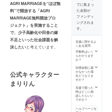
AGRI MARRIAGEを“ほぼ無
自の婚
企業
るとい
月以
でに集まっ
活イベ
（団
う趣旨
降、公
料”で開放する「AGRI
た金額が
ントを
体）ク
です。
式キャ
開催す
レジッ
特に掲
ラク
ファンディ
MARRIAGE無料開放プロ
る際に
ト掲載
載期間
ターの
ングされま
「AGRI
（WEB
の期限
ポスト
ジェクト」を実施すること
MARRI
サイ
は設け
カード
す。
AGEと
ト） ＋
ており
で、少子高齢化や田舎の嫁
を2枚郵
共催」
インタ
ませ
送致し
と銘を
ビュー
不足といった社会課題を解
ん。 ※9
ます。
支援に関するよ
打てる
or広告
月以
※9月以
くある質問
決したい
と考えています。
権利で
ページ
降、感
降、
す。当
作成
謝メッ
手数料はいく
AGRI
然、サ
（企
セー
らかかります
MARRI
イト内
業・団
ジ・御
か？
AGEの
で登録
体） ＋
礼メー
HP内に
してい
コラボ
ルを送
目標金額に届
協賛者
る女性
イベン
りま
かなかった場
クレ
公式キャラクター
に告知
ト開催
す。 ※9
合どうなりま
ジット
をし、
権（企
月以
すか？
掲載
まりりん
そのイ
業・団
降、
ページ
ベント
体）
メール
支援で困った
を作成
に参加
100,000
マガジ
時はどこに相
し、そ
して貰
円 ※9月
ンを4回
談したらいい
ちらに
えるよ
以降、
発行致
ですか？
お名前
うに全
AGRI
しま
を記載
力で宣
MARRI
す。 ※9
させて
ヘルプページを
伝させ
AGEの
月以
頂きま