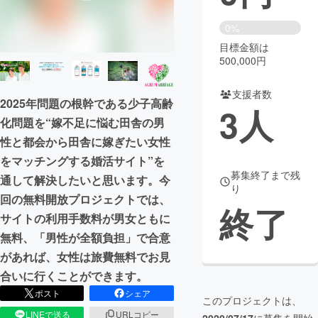
まちづくり・地域活性化
0%
目標金額は
500,000円
CAMPFIRE for Social Good
CAMPFIRE Creation
CAMPFIREふるさと納税
machi-ya
コミュニティ
支援者数
2025年問題の根幹である少子高齢
3
人
化問題を“嫁不足に悩む田舎の男
性と都会から田舎に嫁ぎたい女性
をマッチングする婚活サイト”を
募集終了まで残
通して解決したいと思います。今
り
回の無料開放プロジェクトでは、
終了
サイトの利用手数料が男女ともに
無料、「男性が全額負担」で合意
があれば、女性は旅費無料でお見
合いに行くことができます。
ポスト
シェア
このプロジェクトは、
LINEで送る
URLコピー