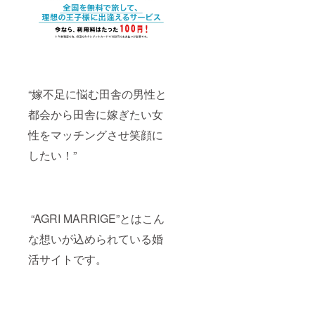
権利で
す。当
然、サ
イト内
で登録
してい
る女性
に告知
“嫁不足に悩む田舎の男性と
をし、
そのイ
都会から田舎に嫁ぎたい女
ベント
に参加
性をマッチングさせ笑顔に
して貰
したい！”
えるよ
うに全
力で宣
伝させ
て頂き
ます。
“AGRI MARRIGE”とはこん
な想いが込められている婚
活サイトです。