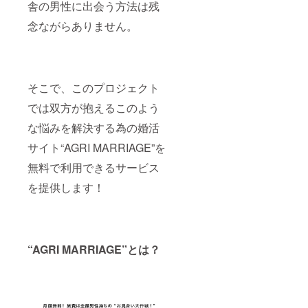
舎の男性に出会う方法は残
コンテ
ンツを
念ながらありません。
作成す
るとい
う趣旨
です。
特に掲
載期間
そこで、このプロジェクト
の期限
では双方が抱えるこのよう
は設け
ており
な悩みを解決する為の婚活
ませ
ん。 ※9
サイト“AGRI MARRIAGE”を
月以
降、地
無料で利用できるサービス
方自治
体が独
を提供します！
自の婚
活イベ
ントを
開催す
る際に
“AGRI MARRIAGE”とは？
「AGRI
MARRI
AGEと
共催」
と銘を
打てる