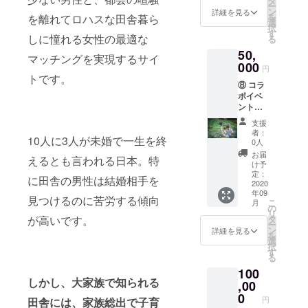
タ
期限は
降、
ー
セー
（WEB
ン
設けて
詳細を見る
メール
を
を離れてロハスな田舎暮ら
ジ・御
サイ
選
おりま
マガジ
択
礼メー
ト） ※9
す
せん。
ンを4回
しに憧れる女性の最適な
る
ル ＋田
月以
※支援
発行致
50,
舎婚を
降、
時、必
マッチングを実現するサイ
しま
成功さ
000
AGRI
ず備考
す。 ※9
円
せるメ
MARRI
トです。
欄にご
月以
⑧ コラ
ルマガ
AGEの
希望の
降、公
ボイベ
（全4
HP内に
お名前
式キャ
ント開
回) ＋公
ご支援
をご記
ラク
催権
式キャ
頂いた
入くだ
ターの
支援
（企
ラク
個人の
さい。
者：
ポスト
10人に3人が未婚で一生を終
業・団
ター
方を
0人
※9月以
カード
体） ＋
グッズ
フュー
降、感
お届
を2枚郵
えるとも言われる日本。特
応援プ
（ポス
チャー
け予
謝メッ
送致し
ラン
トカー
定：
した特
セー
ます。
に田舎の男性は結婚相手を
感謝
2020
ド2枚）
集記事
ジ・御
年09
メッ
＋協賛
を組
見つけるのに苦労する傾向
礼メー
こ
月
セー
企業
の
み、
ルを送
リ
ジ・御
（団
が高いです。
タ
（注目
りま
ー
礼メー
体）ク
ン
を集め
詳細を見る
す。 ※9
を
ル ＋田
レジッ
選
たり、
月以
択
舎婚を
ト掲載
す
マッチ
降、
る
成功さ
（WEB
ング率
メール
100
せるメ
サイ
を上げ
マガジ
しかし、大家族で知られる
ルマガ
,00
ト） ※9
たり
ンを4回
（全4
月以
0
と）婚
発行致
円
田舎には、家族総出で子育
回) ＋公
降、
活に役