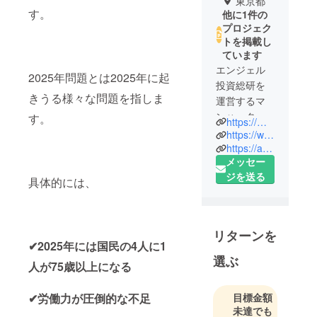
東京都
す。
他に1件の
プロジェク
トを掲載し
ています
エンジェル
2025年問題とは2025年に起
投資総研を
きうる様々な問題を指しま
運営するマ
ンハッタン
す。
https://manhattanconsul.com/
コンサル
https://www.angel-laboratory.com/
ティングの
https://agrimarriage.com/
メッセー
CEOです。
ジを送る
具体的には、
リターンを
✔2025年には国民の4人に1
選ぶ
人が75歳以上になる
✔労働力が圧倒的な不足
目標金額
未達でも