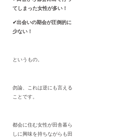
さい。
てしまった女性が多い！
※9月以
降、
AGRI
✔出会いの期会が圧倒的に
MARRI
AGEの
少ない！
HP内に
ご支援
頂いた
企業の
（婚活
というもの。
にまつ
わる）
サービ
スの広
告記事
を掲載
勿論、これは逆にも言える
した
り、地
ことです。
方自治
体が
「おら
が村」
を紹介
し、嫁
都会に住む女性が田舎暮ら
に来て
しに興味を持ちながらも田
貰える
ような