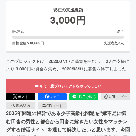
現在の支援総額
3,000
円
終了
0
%達成
目標金額
500,000
円
支援者数
3
人
このプロジェクトは、
2020/07/17
に募集を開始し、
3
人の支援に
より
3,000
円の資金を集め、
2020/08/31
に募集を終了しました
もう一度プロジェクトをやってほしい
ポスト
シェア
LINEで送る
URLコピー
埋め込み
QRコード
2025年問題の根幹である少子高齢化問題を“嫁不足に悩
む田舎の男性と都会から田舎に嫁ぎたい女性をマッチン
グする婚活サイト”を通して解決したいと思います。今回